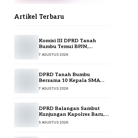
Artikel Terbaru
Komisi III DPRD Tanah
Bumbu Temui BPJN,
Perjuangkan Sejumlah
7 AGUSTUS 2026
Infrastruktur Strategis
DPRD Tanah Bumbu
Bersama 10 Kepala SMA
Temui Disdikbud Kalsel,
7 AGUSTUS 2026
Perjuangkan Kebutuhan
Guru dan Sarpras Sekolah
DPRD Balangan Sambut
Kunjungan Kapolres Baru,
Perkuat Sinergi
5 AGUSTUS 2026