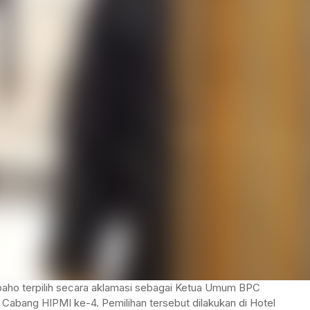
TANAH BUMBU
TABALONG
BALANGAN
TANAH LAUT
TABALONG
KOTABARU
TANAH LAUT
KOTABARU
baho terpilih secara aklamasi sebagai Ketua Umum BPC
abang HIPMI ke-4. Pemilihan tersebut dilakukan di Hotel