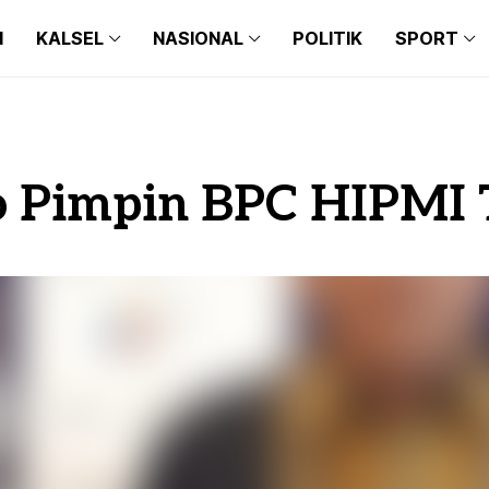
N
KALSEL
NASIONAL
POLITIK
SPORT
BANJARMASIN
BALI
BARITO KUALA
BANTEN
BANJARMASIN
BALI
BANJARBARU
JAKARTA
BARITO KUALA
BANTEN
o Pimpin BPC HIPMI
BANJAR
JAWA TIMUR
BANJARBARU
JAKARTA
TAPIN
JAWA BARAT
BANJAR
JAWA TIMUR
HULU SUNGAI SELATAN
JAWA TENGAH
TAPIN
JAWA BARAT
HULU SUNGAI TENGAH
MAKASSAR
HULU SUNGAI SELATAN
JAWA TENGAH
HULU SUNGAI UTARA
MEDAN
HULU SUNGAI TENGAH
MAKASSAR
TANAH BUMBU
HULU SUNGAI UTARA
MEDAN
BALANGAN