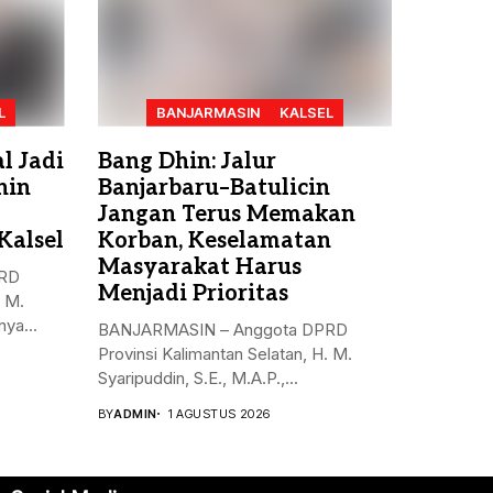
L
BANJARMASIN
KALSEL
l Jadi
Bang Dhin: Jalur
hin
Banjarbaru–Batulicin
Jangan Terus Memakan
Kalsel
Korban, Keselamatan
Masyarakat Harus
PRD
Menjadi Prioritas
. M.
ya...
BANJARMASIN – Anggota DPRD
Provinsi Kalimantan Selatan, H. M.
Syaripuddin, S.E., M.A.P.,...
BY
ADMIN
1 AGUSTUS 2026