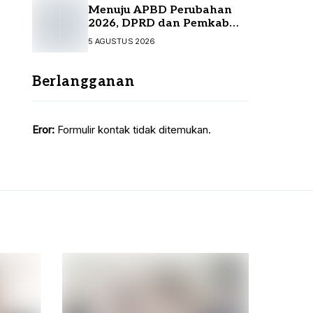
Menuju APBD Perubahan
2026, DPRD dan Pemkab
Tanah Bumbu Resmi
5 AGUSTUS 2026
Sepakati KUA-PPAS
Berlangganan
Eror:
Formulir kontak tidak ditemukan.