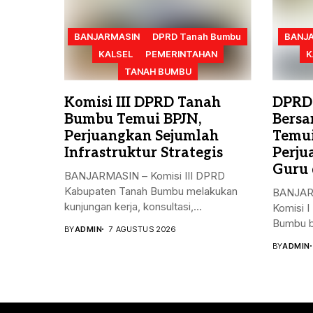
BANJARMASIN
DPRD Tanah Bumbu
BANJ
KALSEL
PEMERINTAHAN
K
TANAH BUMBU
Komisi III DPRD Tanah
DPRD
Bumbu Temui BPJN,
Bersa
Perjuangkan Sejumlah
Temui
Infrastruktur Strategis
Perju
Guru 
BANJARMASIN – Komisi III DPRD
Kabupaten Tanah Bumbu melakukan
BANJARB
kunjungan kerja, konsultasi,...
Komisi 
Bumbu b
BY
ADMIN
7 AGUSTUS 2026
BY
ADMIN