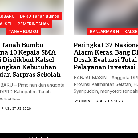
ARBARU
DPRD Tanah Bumbu
ALSEL
PEMERINTAHAN
TANAH BUMBU
BANJARMASIN
KALSE
 Tanah Bumbu
Peringkat 37 Nasiona
ma 10 Kepala SMA
Alarm Keras, Bang D
 Disdikbud Kalsel,
Desak Evaluasi Total
angkan Kebutuhan
Pelayanan Investasi 
dan Sarpras Sekolah
BANJARMASIN – Anggota D
Provinsi Kalimantan Selatan, H
ARU – Pimpinan dan anggota
Syaripuddin, menyoroti rendahn
I DPRD Kabupaten Tanah
ersama...
BY
ADMIN
5 AGUSTUS 2026
7 AGUSTUS 2026