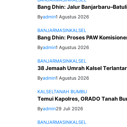
Bang Dhin: Jalur Banjarbaru–Batu
By
admin
1 Agustus 2026
BANJARMASIN
KALSEL
Bang Dhin: Proses PAW Komisioner
By
admin
1 Agustus 2026
BANJARMASIN
KALSEL
38 Jemaah Umrah Kalsel Terlantar
By
admin
1 Agustus 2026
KALSEL
TANAH BUMBU
Temui Kapolres, ORADO Tanah Bum
By
admin
29 Juli 2026
BANJARMASIN
KALSEL