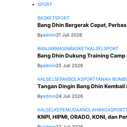
SPORT
BASKET
SPORT
Bang Dhin Bergerak Cepat, Perbasi
By
admin
31 Juli 2026
BANJARMASIN
BASKET
KALSEL
SPORT
Bang Dhin Dukung Training Camp 
By
admin
25 Juli 2026
KALSEL
SEPAKBOLA
SPORT
TANAH BUMB
Tangan Dingin Bang Dhin Kembali
By
admin
24 Juli 2026
KALSEL
KEPEMUDAAN
OLAHRAGA
SPORT
KNPI, HIPMI, ORADO, KONI, dan P
By
admin
23 Juli 2026