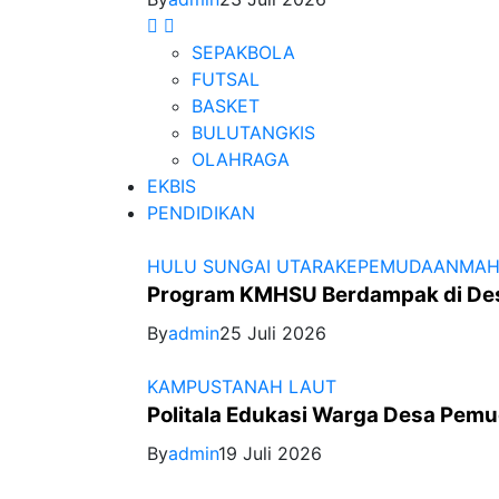
SEPAKBOLA
FUTSAL
BASKET
BULUTANGKIS
OLAHRAGA
EKBIS
PENDIDIKAN
HULU SUNGAI UTARA
KEPEMUDAAN
MAH
Program KMHSU Berdampak di Des
By
admin
25 Juli 2026
KAMPUS
TANAH LAUT
Politala Edukasi Warga Desa Pem
By
admin
19 Juli 2026