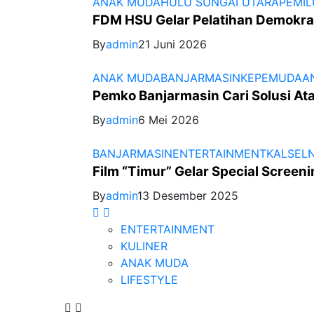
ANAK MUDA
HULU SUNGAI UTARA
PEMIL
FDM HSU Gelar Pelatihan Demokra
By
admin
21 Juni 2026
ANAK MUDA
BANJARMASIN
KEPEMUDAA
Pemko Banjarmasin Cari Solusi At
By
admin
6 Mei 2026
BANJARMASIN
ENTERTAINMENT
KALSEL
Film “Timur” Gelar Special Screeni
By
admin
13 Desember 2025
ENTERTAINMENT
KULINER
ANAK MUDA
LIFESTYLE