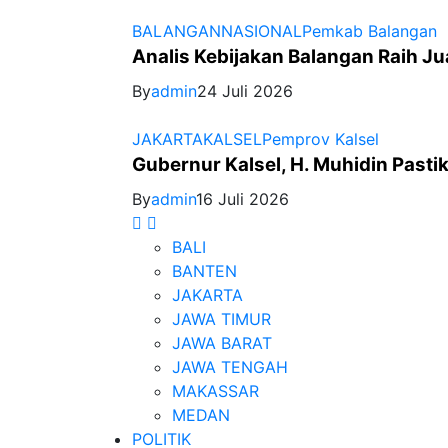
BALANGAN
NASIONAL
Pemkab Balangan
Analis Kebijakan Balangan Raih Ju
By
admin
24 Juli 2026
JAKARTA
KALSEL
Pemprov Kalsel
Gubernur Kalsel, H. Muhidin Past
By
admin
16 Juli 2026
BALI
BANTEN
JAKARTA
JAWA TIMUR
JAWA BARAT
JAWA TENGAH
MAKASSAR
MEDAN
POLITIK