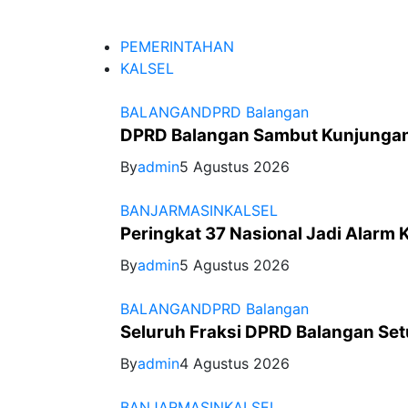
PEMERINTAHAN
KALSEL
BALANGAN
DPRD Balangan
DPRD Balangan Sambut Kunjungan 
By
admin
5 Agustus 2026
BANJARMASIN
KALSEL
Peringkat 37 Nasional Jadi Alarm 
By
admin
5 Agustus 2026
BALANGAN
DPRD Balangan
Seluruh Fraksi DPRD Balangan Se
By
admin
4 Agustus 2026
BANJARMASIN
KALSEL