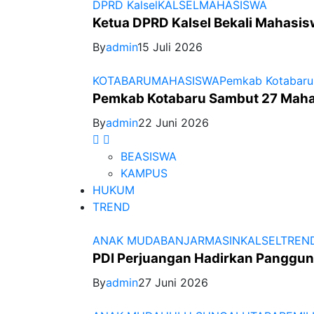
DPRD Kalsel
KALSEL
MAHASISWA
Ketua DPRD Kalsel Bekali Mahasis
By
admin
15 Juli 2026
KOTABARU
MAHASISWA
Pemkab Kotabaru
Pemkab Kotabaru Sambut 27 Ma
By
admin
22 Juni 2026
BEASISWA
KAMPUS
HUKUM
TREND
ANAK MUDA
BANJARMASIN
KALSEL
TREN
PDI Perjuangan Hadirkan Panggun
By
admin
27 Juni 2026