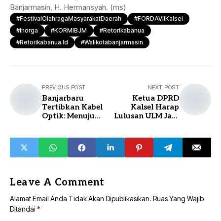
Banjarmasin, H. Hermansyah. (ms)
#FestivalOlahragaMasyarakatDaerah
#FORDAVIIKalsel
#Inorga
#KORMIBJM
#retorikabanua
#retorikabanua.id
#walikotabanjarmasin
PREVIOUS POST
NEXT POST
Banjarbaru
Ketua DPRD
Tertibkan Kabel
Kalsel Harap
Optik: Menuju
Lulusan ULM Jadi
Kota Tanpa Kabel
Pemimpin Masa
Semrawut
Depan
Kalimantan
Selatan
Leave A Comment
Alamat Email Anda Tidak Akan Dipublikasikan.
Ruas Yang Wajib
Ditandai
*