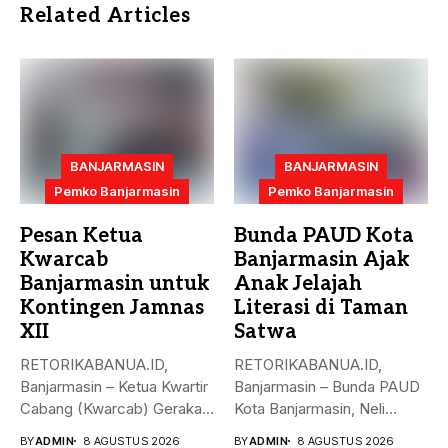
Related Articles
BANJARMASIN
BANJARMASIN
Pemko Banjarmasin
Pemko Banjarmasin
Pesan Ketua
Bunda PAUD Kota
Kwarcab
Banjarmasin Ajak
Banjarmasin untuk
Anak Jelajah
Kontingen Jamnas
Literasi di Taman
XII
Satwa
RETORIKABANUA.ID,
RETORIKABANUA.ID,
Banjarmasin – Ketua Kwartir
Banjarmasin – Bunda PAUD
Cabang (Kwarcab) Gerakan
Kota Banjarmasin, Neli
Pramuka Kota Banjarmasin,
Listriani, mengajak anak-
BY
ADMIN
8 AGUSTUS 2026
BY
ADMIN
8 AGUSTUS 2026