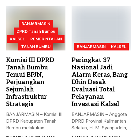
Neli...
anak mengenal...
BANJARMASIN
DPRD Tanah Bumbu
KALSEL
PEMERINTAHAN
TANAH BUMBU
BANJARMASIN
KALSEL
Komisi III DPRD
Peringkat 37
Tanah Bumbu
Nasional Jadi
Temui BPJN,
Alarm Keras, Bang
Perjuangkan
Dhin Desak
Sejumlah
Evaluasi Total
Infrastruktur
Pelayanan
Strategis
Investasi Kalsel
BANJARMASIN – Komisi III
BANJARMASIN – Anggota
DPRD Kabupaten Tanah
DPRD Provinsi Kalimantan
Bumbu melakukan
Selatan, H. M. Syaripuddin,
kunjungan kerja,
menyoroti rendahnya...