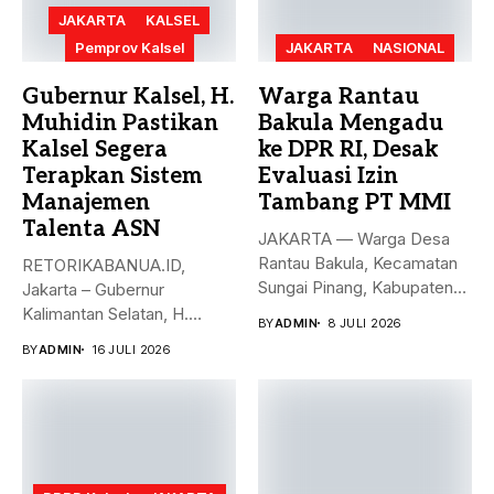
JAKARTA
KALSEL
Pemprov Kalsel
JAKARTA
NASIONAL
Gubernur Kalsel, H.
Warga Rantau
Muhidin Pastikan
Bakula Mengadu
Kalsel Segera
ke DPR RI, Desak
Terapkan Sistem
Evaluasi Izin
Manajemen
Tambang PT MMI
Talenta ASN
JAKARTA — Warga Desa
Rantau Bakula, Kecamatan
RETORIKABANUA.ID,
Sungai Pinang, Kabupaten
Jakarta – Gubernur
Banjar, Kalimantan...
Kalimantan Selatan, H.
BY
ADMIN
8 JULI 2026
Muhidin, memastikan
BY
ADMIN
16 JULI 2026
Pemerintah Provinsi
Kalimantan...