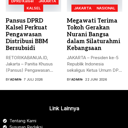
DPRD Kalsel
JAKARTA
KALSEL
JAKARTA
NASIONAL
Pansus DPRD
Megawati Terima
Kalsel Perkuat
Tokoh Gerakan
Pengawasan
Nurani Bangsa
Distribusi BBM
dalam Silaturahmi
Bersubsidi
Kebangsaan
RETORIKABANUA.ID,
JAKARTA – Presiden ke-5
Jakarta – Panitia Khusus
Republik Indonesia
(Pansus) Pengawasan
sekaligus Ketua Umum DPP
Distribusi BBM Bersubsidi
PDI Perjuangan,...
BY
ADMIN
7 JULI 2026
BY
ADMIN
22 JUNI 2026
DPRD Kalimantan...
Link Lainnya
Tentang Kami
Susunan Redaksi