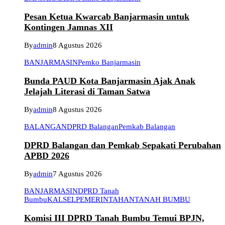
Pesan Ketua Kwarcab Banjarmasin untuk
Kontingen Jamnas XII
By
admin
8 Agustus 2026
BANJARMASIN
Pemko Banjarmasin
Bunda PAUD Kota Banjarmasin Ajak Anak
Jelajah Literasi di Taman Satwa
By
admin
8 Agustus 2026
BALANGAN
DPRD Balangan
Pemkab Balangan
DPRD Balangan dan Pemkab Sepakati Perubahan
APBD 2026
By
admin
7 Agustus 2026
BANJARMASIN
DPRD Tanah
Bumbu
KALSEL
PEMERINTAHAN
TANAH BUMBU
Komisi III DPRD Tanah Bumbu Temui BPJN,