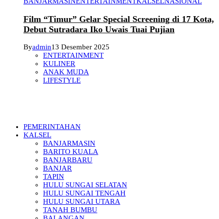
BANJARMASIN
ENTERTAINMENT
KALSEL
NASIONAL
Film “Timur” Gelar Special Screening di 17 Kota,
Debut Sutradara Iko Uwais Tuai Pujian
By
admin
13 Desember 2025
ENTERTAINMENT
KULINER
ANAK MUDA
LIFESTYLE
PEMERINTAHAN
KALSEL
BANJARMASIN
BARITO KUALA
BANJARBARU
BANJAR
TAPIN
HULU SUNGAI SELATAN
HULU SUNGAI TENGAH
HULU SUNGAI UTARA
TANAH BUMBU
BALANGAN