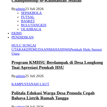
Championship se-Kalimantan Selatan
By
admin
23 Juli 2026
SEPAKBOLA
FUTSAL
BASKET
BULUTANGKIS
OLAHRAGA
EKBIS
PENDIDIKAN
HULU SUNGAI
UTARA
KEPEMUDAAN
MAHASISWA
Pemkab Hulu Sungai
Utara
Program KMHSU Berdampak di Desa Longkong
Tuai Apresiasi Pemkab HSU
By
admin
25 Juli 2026
KAMPUS
TANAH LAUT
Politala Edukasi Warga Desa Pemuda Cegah
Bahaya Listrik Rumah Tangga
By
admin
19 Juli 2026