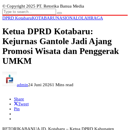
© Copyright 2025 PT. Retorika Banua Media
DPRD Kotabaru
KOTABARU
NASIONAL
OLAHRAGA
Ketua DPRD Kotabaru:
Kejurnas Gantole Jadi Ajang
Promosi Wisata dan Penggerak
UMKM
admin
24 Juni 2026
1 Mins read
Share
Tweet
Pin
RETORIKABANUA.ID, Kotabaru – Ketua DPRD Kabupaten