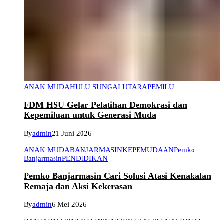
ANAK MUDA
HULU SUNGAI UTARA
PEMILU
FDM HSU Gelar Pelatihan Demokrasi dan
Kepemiluan untuk Generasi Muda
By
admin
21 Juni 2026
ANAK MUDA
BANJARMASIN
KEPEMUDAAN
Pemko
Banjarmasin
PENDIDIKAN
Pemko Banjarmasin Cari Solusi Atasi Kenakalan
Remaja dan Aksi Kekerasan
By
admin
6 Mei 2026