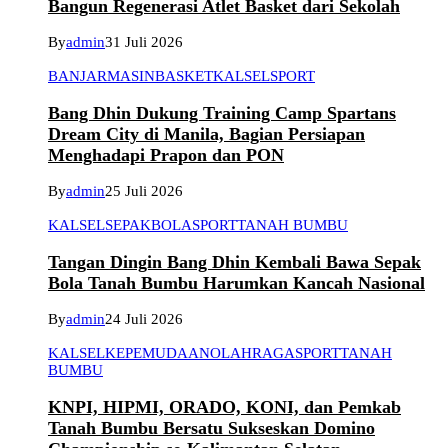
Bangun Regenerasi Atlet Basket dari Sekolah
By
admin
31 Juli 2026
BANJARMASIN
BASKET
KALSEL
SPORT
Bang Dhin Dukung Training Camp Spartans
Dream City di Manila, Bagian Persiapan
Menghadapi Prapon dan PON
By
admin
25 Juli 2026
KALSEL
SEPAKBOLA
SPORT
TANAH BUMBU
Tangan Dingin Bang Dhin Kembali Bawa Sepak
Bola Tanah Bumbu Harumkan Kancah Nasional
By
admin
24 Juli 2026
KALSEL
KEPEMUDAAN
OLAHRAGA
SPORT
TANAH
BUMBU
KNPI, HIPMI, ORADO, KONI, dan Pemkab
Tanah Bumbu Bersatu Sukseskan Domino