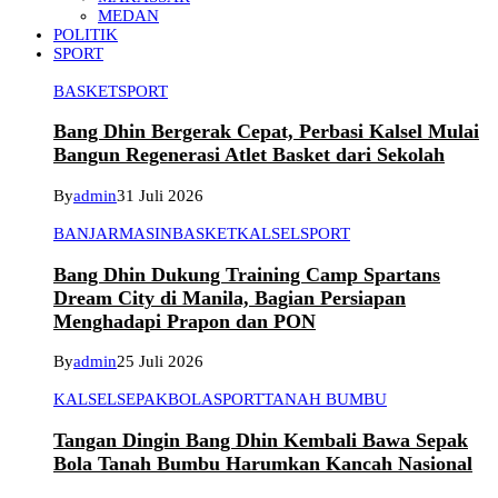
MEDAN
POLITIK
SPORT
BASKET
SPORT
Bang Dhin Bergerak Cepat, Perbasi Kalsel Mulai
Bangun Regenerasi Atlet Basket dari Sekolah
By
admin
31 Juli 2026
BANJARMASIN
BASKET
KALSEL
SPORT
Bang Dhin Dukung Training Camp Spartans
Dream City di Manila, Bagian Persiapan
Menghadapi Prapon dan PON
By
admin
25 Juli 2026
KALSEL
SEPAKBOLA
SPORT
TANAH BUMBU
Tangan Dingin Bang Dhin Kembali Bawa Sepak
Bola Tanah Bumbu Harumkan Kancah Nasional