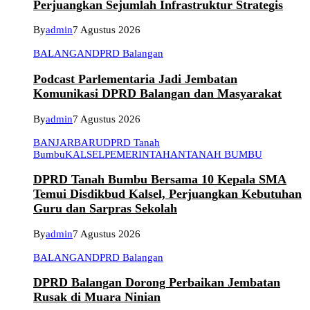
Perjuangkan Sejumlah Infrastruktur Strategis
By
admin
7 Agustus 2026
BALANGAN
DPRD Balangan
Podcast Parlementaria Jadi Jembatan
Komunikasi DPRD Balangan dan Masyarakat
By
admin
7 Agustus 2026
BANJARBARU
DPRD Tanah
Bumbu
KALSEL
PEMERINTAHAN
TANAH BUMBU
DPRD Tanah Bumbu Bersama 10 Kepala SMA
Temui Disdikbud Kalsel, Perjuangkan Kebutuhan
Guru dan Sarpras Sekolah
By
admin
7 Agustus 2026
BALANGAN
DPRD Balangan
DPRD Balangan Dorong Perbaikan Jembatan
Rusak di Muara Ninian