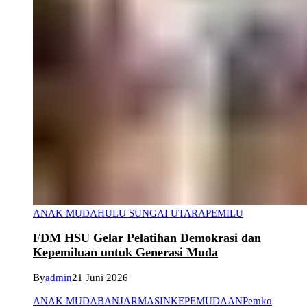
ANAK MUDA
HULU SUNGAI UTARA
PEMILU
FDM HSU Gelar Pelatihan Demokrasi dan
Kepemiluan untuk Generasi Muda
By
admin
21 Juni 2026
ANAK MUDA
BANJARMASIN
KEPEMUDAAN
Pemko