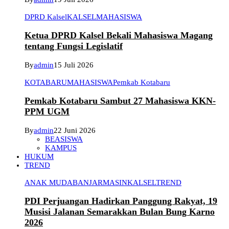
DPRD Kalsel
KALSEL
MAHASISWA
Ketua DPRD Kalsel Bekali Mahasiswa Magang
tentang Fungsi Legislatif
By
admin
15 Juli 2026
KOTABARU
MAHASISWA
Pemkab Kotabaru
Pemkab Kotabaru Sambut 27 Mahasiswa KKN-
PPM UGM
By
admin
22 Juni 2026
BEASISWA
KAMPUS
HUKUM
TREND
ANAK MUDA
BANJARMASIN
KALSEL
TREND
PDI Perjuangan Hadirkan Panggung Rakyat, 19
Musisi Jalanan Semarakkan Bulan Bung Karno
2026