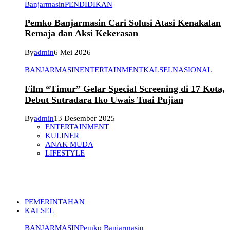
Banjarmasin
PENDIDIKAN
Pemko Banjarmasin Cari Solusi Atasi Kenakalan
Remaja dan Aksi Kekerasan
By
admin
6 Mei 2026
BANJARMASIN
ENTERTAINMENT
KALSEL
NASIONAL
Film “Timur” Gelar Special Screening di 17 Kota,
Debut Sutradara Iko Uwais Tuai Pujian
By
admin
13 Desember 2025
ENTERTAINMENT
KULINER
ANAK MUDA
LIFESTYLE
PEMERINTAHAN
KALSEL
BANJARMASIN
Pemko Banjarmasin