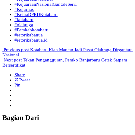
#KejuaraanNasionalGantoleSeri1
#Kejurnas
#KetuaDPRDKotabaru
#kotabaru
#olahraga
#Pemkabkotabaru
#retorikabanua
#retorikabanua.id
Previous post
Kotabaru Kian Mantap Jadi Pusat Olahraga Dirgantara
Nasional
Next post
Tekan Pengangguran, Pemko Banjarbaru Cetak Satpam
Bersertifikat
Share
Tweet
Pin
Bagian Dari