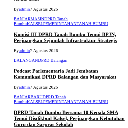
By
admin
7 Agustus 2026
BANJARMASIN
DPRD Tanah
Bumbu
KALSEL
PEMERINTAHAN
TANAH BUMBU
Komisi III DPRD Tanah Bumbu Temui BPJN,
Perjuangkan Sejumlah Infrastruktur Strategis
By
admin
7 Agustus 2026
BALANGAN
DPRD Balangan
Podcast Parlementaria Jadi Jembatan
Komunikasi DPRD Balangan dan Masyarakat
By
admin
7 Agustus 2026
BANJARBARU
DPRD Tanah
Bumbu
KALSEL
PEMERINTAHAN
TANAH BUMBU
DPRD Tanah Bumbu Bersama 10 Kepala SMA
Temui Disdikbud Kalsel, Perjuangkan Kebutuhan
Guru dan Sarpras Sekolah