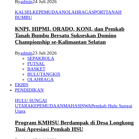
By
admin
24 Juli 2026
KALSEL
KEPEMUDAAN
OLAHRAGA
SPORT
TANAH
BUMBU
KNPI, HIPMI, ORADO, KONI, dan Pemkab
Tanah Bumbu Bersatu Sukseskan Domino
Championship se-Kalimantan Selatan
By
admin
23 Juli 2026
SEPAKBOLA
FUTSAL
BASKET
BULUTANGKIS
OLAHRAGA
EKBIS
PENDIDIKAN
HULU SUNGAI
UTARA
KEPEMUDAAN
MAHASISWA
Pemkab Hulu Sungai
Utara
Program KMHSU Berdampak di Desa Longkong
Tuai Apresiasi Pemkab HSU