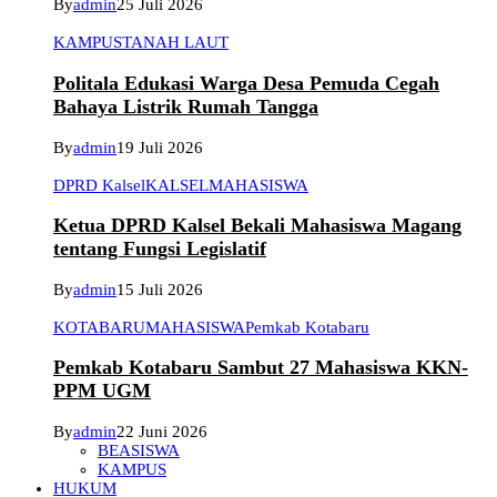
By
admin
25 Juli 2026
KAMPUS
TANAH LAUT
Politala Edukasi Warga Desa Pemuda Cegah
Bahaya Listrik Rumah Tangga
By
admin
19 Juli 2026
DPRD Kalsel
KALSEL
MAHASISWA
Ketua DPRD Kalsel Bekali Mahasiswa Magang
tentang Fungsi Legislatif
By
admin
15 Juli 2026
KOTABARU
MAHASISWA
Pemkab Kotabaru
Pemkab Kotabaru Sambut 27 Mahasiswa KKN-
PPM UGM
By
admin
22 Juni 2026
BEASISWA
KAMPUS
HUKUM