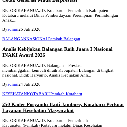
Cetak Generasi Muda Berprestasi
RETORIKABANUA.ID, Kotabaru – Pemerintah Kabupaten
Kotabaru melalui Dinas Pemberdayaan Perempuan, Perlindungan
Anak,...
By
admin
26 Juli 2026
BALANGAN
NASIONAL
Pemkab Balangan
Analis Kebijakan Balangan Raih Juara I Nasional
INAKI Award 2026
RETORIKABANUA.ID, Balangan – Prestasi
membanggakan kembali diraih Kabupaten Balangan di tingkat
nasional. Didik Haryanto, Analis Kebijakan Ahli...
By
admin
24 Juli 2026
KESEHATAN
KOTABARU
Pemkab Kotabaru
250 Kader Posyandu Ikuti Jambore, Kotabaru Perkuat
Layanan Kesehatan Masyarakat
RETORIKABANUA.ID, Kotabaru – Pemerintah
Kabupaten (Pemkab) Kotabaru melalui Dinas Kesehatan