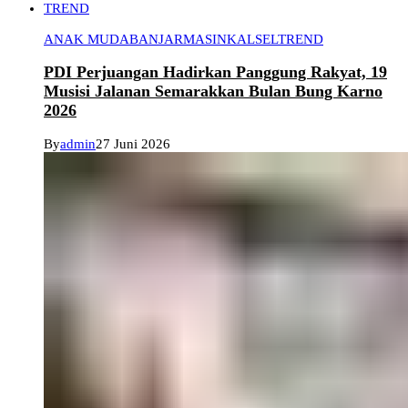
TREND
ANAK MUDA
BANJARMASIN
KALSEL
TREND
PDI Perjuangan Hadirkan Panggung Rakyat, 19
Musisi Jalanan Semarakkan Bulan Bung Karno
2026
By
admin
27 Juni 2026