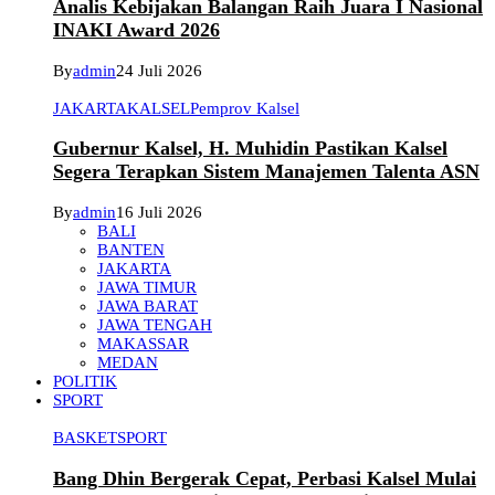
Analis Kebijakan Balangan Raih Juara I Nasional
INAKI Award 2026
By
admin
24 Juli 2026
JAKARTA
KALSEL
Pemprov Kalsel
Gubernur Kalsel, H. Muhidin Pastikan Kalsel
Segera Terapkan Sistem Manajemen Talenta ASN
By
admin
16 Juli 2026
BALI
BANTEN
JAKARTA
JAWA TIMUR
JAWA BARAT
JAWA TENGAH
MAKASSAR
MEDAN
POLITIK
SPORT
BASKET
SPORT
Bang Dhin Bergerak Cepat, Perbasi Kalsel Mulai