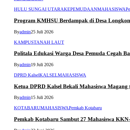
HULU SUNGAI UTARA
KEPEMUDAAN
MAHASISWA
Pe
Program KMHSU Berdampak di Desa Longkong
By
admin
25 Juli 2026
KAMPUS
TANAH LAUT
Politala Edukasi Warga Desa Pemuda Cegah B
By
admin
19 Juli 2026
DPRD Kalsel
KALSEL
MAHASISWA
Ketua DPRD Kalsel Bekali Mahasiswa Magang te
By
admin
15 Juli 2026
KOTABARU
MAHASISWA
Pemkab Kotabaru
Pemkab Kotabaru Sambut 27 Mahasiswa K