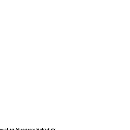
u dan Sarpras Sekolah