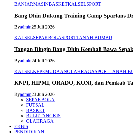
BANJARMASIN
BASKET
KALSEL
SPORT
Bang Dhin Dukung Training Camp Spartans Dr
By
admin
25 Juli 2026
KALSEL
SEPAKBOLA
SPORT
TANAH BUMBU
Tangan Dingin Bang Dhin Kembali Bawa Sepa
By
admin
24 Juli 2026
KALSEL
KEPEMUDAAN
OLAHRAGA
SPORT
TANAH B
KNPI, HIPMI, ORADO, KONI, dan Pemkab Tana
By
admin
23 Juli 2026
SEPAKBOLA
FUTSAL
BASKET
BULUTANGKIS
OLAHRAGA
EKBIS
PENDIDIKAN