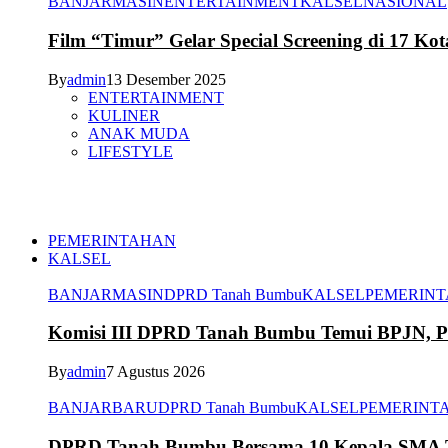
BANJARMASIN
ENTERTAINMENT
KALSEL
NASIONAL
Film “Timur” Gelar Special Screening di 17 Kot
By
admin
13 Desember 2025
ENTERTAINMENT
KULINER
ANAK MUDA
LIFESTYLE
PEMERINTAHAN
KALSEL
BANJARMASIN
DPRD Tanah Bumbu
KALSEL
PEMERIN
Komisi III DPRD Tanah Bumbu Temui BPJN, Per
By
admin
7 Agustus 2026
BANJARBARU
DPRD Tanah Bumbu
KALSEL
PEMERINT
DPRD Tanah Bumbu Bersama 10 Kepala SMA Te