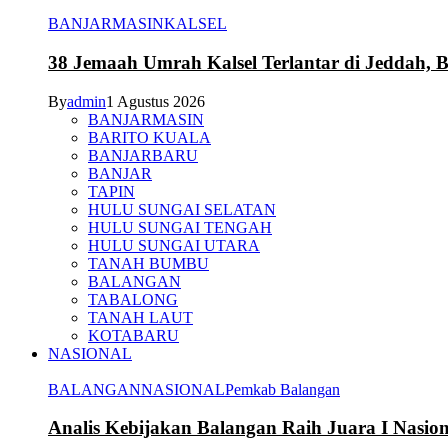
BANJARMASIN
KALSEL
38 Jemaah Umrah Kalsel Terlantar di Jeddah, 
By
admin
1 Agustus 2026
BANJARMASIN
BARITO KUALA
BANJARBARU
BANJAR
TAPIN
HULU SUNGAI SELATAN
HULU SUNGAI TENGAH
HULU SUNGAI UTARA
TANAH BUMBU
BALANGAN
TABALONG
TANAH LAUT
KOTABARU
NASIONAL
BALANGAN
NASIONAL
Pemkab Balangan
Analis Kebijakan Balangan Raih Juara I Nasi