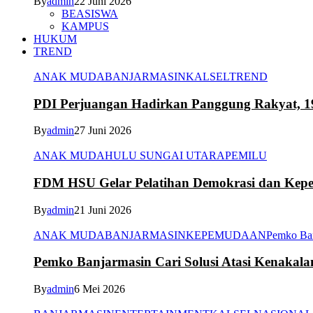
By
admin
22 Juni 2026
BEASISWA
KAMPUS
HUKUM
TREND
ANAK MUDA
BANJARMASIN
KALSEL
TREND
PDI Perjuangan Hadirkan Panggung Rakyat, 1
By
admin
27 Juni 2026
ANAK MUDA
HULU SUNGAI UTARA
PEMILU
FDM HSU Gelar Pelatihan Demokrasi dan Kepe
By
admin
21 Juni 2026
ANAK MUDA
BANJARMASIN
KEPEMUDAAN
Pemko Ba
Pemko Banjarmasin Cari Solusi Atasi Kenakal
By
admin
6 Mei 2026