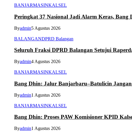
BANJARMASIN
KALSEL
Peringkat 37 Nasional Jadi Alarm Keras, Bang D
By
admin
5 Agustus 2026
BALANGAN
DPRD Balangan
Seluruh Fraksi DPRD Balangan Setujui Raper
By
admin
4 Agustus 2026
BANJARMASIN
KALSEL
Bang Dhin: Jalur Banjarbaru–Batulicin Janga
By
admin
1 Agustus 2026
BANJARMASIN
KALSEL
Bang Dhin: Proses PAW Komisioner KPID Kalse
By
admin
1 Agustus 2026