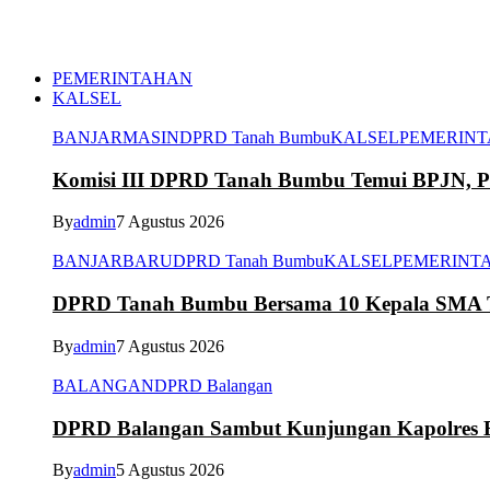
PEMERINTAHAN
KALSEL
BANJARMASIN
DPRD Tanah Bumbu
KALSEL
PEMERIN
Komisi III DPRD Tanah Bumbu Temui BPJN, Per
By
admin
7 Agustus 2026
BANJARBARU
DPRD Tanah Bumbu
KALSEL
PEMERINT
DPRD Tanah Bumbu Bersama 10 Kepala SMA Te
By
admin
7 Agustus 2026
BALANGAN
DPRD Balangan
DPRD Balangan Sambut Kunjungan Kapolres Ba
By
admin
5 Agustus 2026