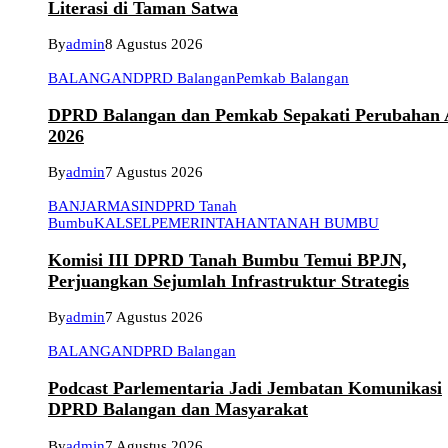
Literasi di Taman Satwa
By
admin
8 Agustus 2026
BALANGAN
DPRD Balangan
Pemkab Balangan
DPRD Balangan dan Pemkab Sepakati Perubahan
2026
By
admin
7 Agustus 2026
BANJARMASIN
DPRD Tanah
Bumbu
KALSEL
PEMERINTAHAN
TANAH BUMBU
Komisi III DPRD Tanah Bumbu Temui BPJN,
Perjuangkan Sejumlah Infrastruktur Strategis
By
admin
7 Agustus 2026
BALANGAN
DPRD Balangan
Podcast Parlementaria Jadi Jembatan Komunikasi
DPRD Balangan dan Masyarakat
By
admin
7 Agustus 2026