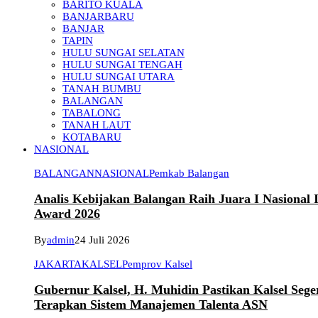
BARITO KUALA
BANJARBARU
BANJAR
TAPIN
HULU SUNGAI SELATAN
HULU SUNGAI TENGAH
HULU SUNGAI UTARA
TANAH BUMBU
BALANGAN
TABALONG
TANAH LAUT
KOTABARU
NASIONAL
BALANGAN
NASIONAL
Pemkab Balangan
Analis Kebijakan Balangan Raih Juara I Nasional
Award 2026
By
admin
24 Juli 2026
JAKARTA
KALSEL
Pemprov Kalsel
Gubernur Kalsel, H. Muhidin Pastikan Kalsel Sege
Terapkan Sistem Manajemen Talenta ASN