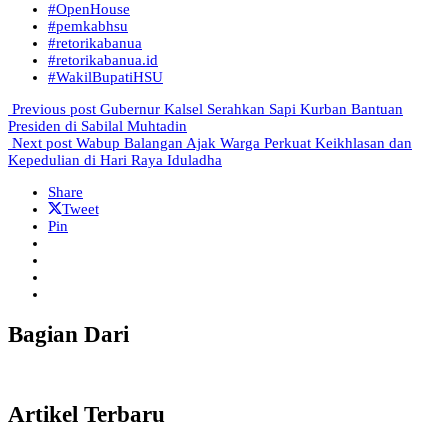
#OpenHouse
#pemkabhsu
#retorikabanua
#retorikabanua.id
#WakilBupatiHSU
Previous post
Gubernur Kalsel Serahkan Sapi Kurban Bantuan
Presiden di Sabilal Muhtadin
Next post
Wabup Balangan Ajak Warga Perkuat Keikhlasan dan
Kepedulian di Hari Raya Iduladha
Share
Tweet
Pin
Bagian Dari
Artikel Terbaru