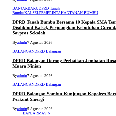
BANJARBARU
DPRD Tanah
Bumbu
KALSEL
PEMERINTAHAN
TANAH BUMBU
DPRD Tanah Bumbu Bersama 10 Kepala SMA Tem
Disdikbud Kalsel, Perjuangkan Kebutuhan Guru d
Sarpras Sekolah
By
admin
7 Agustus 2026
BALANGAN
DPRD Balangan
DPRD Balangan Dorong Perbaikan Jembatan Rusa
Muara Ninian
By
admin
7 Agustus 2026
BALANGAN
DPRD Balangan
DPRD Balangan Sambut Kunjungan Kapolres Bar
Perkuat Sinergi
By
admin
5 Agustus 2026
BANJARMASIN