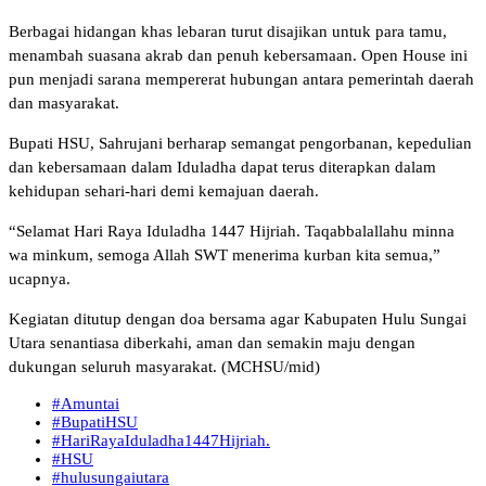
Berbagai hidangan khas lebaran turut disajikan untuk para tamu,
menambah suasana akrab dan penuh kebersamaan. Open House ini
pun menjadi sarana mempererat hubungan antara pemerintah daerah
dan masyarakat.
Bupati HSU, Sahrujani berharap semangat pengorbanan, kepedulian
dan kebersamaan dalam Iduladha dapat terus diterapkan dalam
kehidupan sehari-hari demi kemajuan daerah.
“Selamat Hari Raya Iduladha 1447 Hijriah. Taqabbalallahu minna
wa minkum, semoga Allah SWT menerima kurban kita semua,”
ucapnya.
Kegiatan ditutup dengan doa bersama agar Kabupaten Hulu Sungai
Utara senantiasa diberkahi, aman dan semakin maju dengan
dukungan seluruh masyarakat. (MCHSU/mid)
#Amuntai
#BupatiHSU
#HariRayaIduladha1447Hijriah.
#HSU
#hulusungaiutara