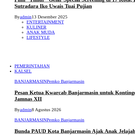
Sutradara Iko Uwais Tuai Pujian
By
admin
13 Desember 2025
ENTERTAINMENT
KULINER
ANAK MUDA
LIFESTYLE
PEMERINTAHAN
KALSEL
BANJARMASIN
Pemko Banjarmasin
Pesan Ketua Kwarcab Banjarmasin untuk Konting
Jamnas XII
By
admin
8 Agustus 2026
BANJARMASIN
Pemko Banjarmasin
Bunda PAUD Kota Banjarmasin Ajak Anak Jelaja