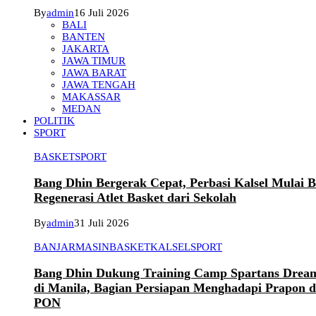
By
admin
16 Juli 2026
BALI
BANTEN
JAKARTA
JAWA TIMUR
JAWA BARAT
JAWA TENGAH
MAKASSAR
MEDAN
POLITIK
SPORT
BASKET
SPORT
Bang Dhin Bergerak Cepat, Perbasi Kalsel Mulai 
Regenerasi Atlet Basket dari Sekolah
By
admin
31 Juli 2026
BANJARMASIN
BASKET
KALSEL
SPORT
Bang Dhin Dukung Training Camp Spartans Dream
di Manila, Bagian Persiapan Menghadapi Prapon 
PON