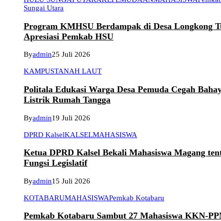
Sungai Utara
Program KMHSU Berdampak di Desa Longkong T
Apresiasi Pemkab HSU
By
admin
25 Juli 2026
KAMPUS
TANAH LAUT
Politala Edukasi Warga Desa Pemuda Cegah Baha
Listrik Rumah Tangga
By
admin
19 Juli 2026
DPRD Kalsel
KALSEL
MAHASISWA
Ketua DPRD Kalsel Bekali Mahasiswa Magang ten
Fungsi Legislatif
By
admin
15 Juli 2026
KOTABARU
MAHASISWA
Pemkab Kotabaru
Pemkab Kotabaru Sambut 27 Mahasiswa KKN-P