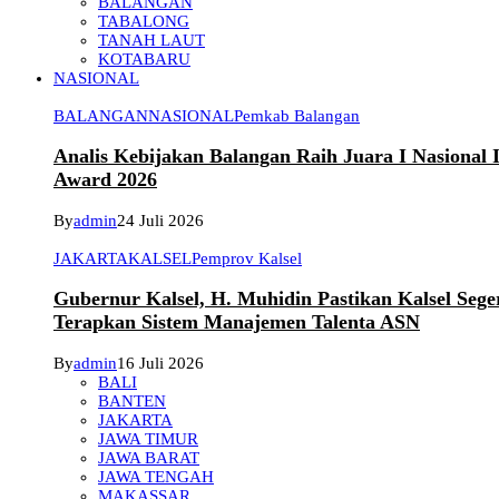
BALANGAN
TABALONG
TANAH LAUT
KOTABARU
NASIONAL
BALANGAN
NASIONAL
Pemkab Balangan
Analis Kebijakan Balangan Raih Juara I Nasional
Award 2026
By
admin
24 Juli 2026
JAKARTA
KALSEL
Pemprov Kalsel
Gubernur Kalsel, H. Muhidin Pastikan Kalsel Sege
Terapkan Sistem Manajemen Talenta ASN
By
admin
16 Juli 2026
BALI
BANTEN
JAKARTA
JAWA TIMUR
JAWA BARAT
JAWA TENGAH
MAKASSAR