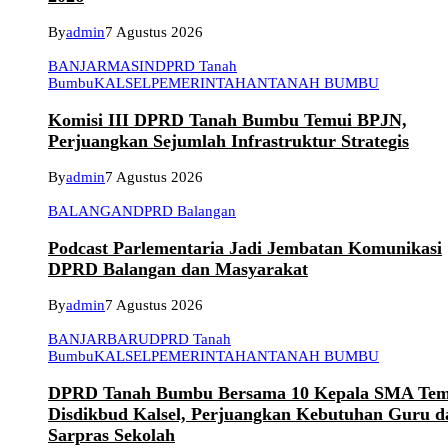
By
admin
7 Agustus 2026
BANJARMASIN
DPRD Tanah
Bumbu
KALSEL
PEMERINTAHAN
TANAH BUMBU
Komisi III DPRD Tanah Bumbu Temui BPJN,
Perjuangkan Sejumlah Infrastruktur Strategis
By
admin
7 Agustus 2026
BALANGAN
DPRD Balangan
Podcast Parlementaria Jadi Jembatan Komunikasi
DPRD Balangan dan Masyarakat
By
admin
7 Agustus 2026
BANJARBARU
DPRD Tanah
Bumbu
KALSEL
PEMERINTAHAN
TANAH BUMBU
DPRD Tanah Bumbu Bersama 10 Kepala SMA Tem
Disdikbud Kalsel, Perjuangkan Kebutuhan Guru d
Sarpras Sekolah