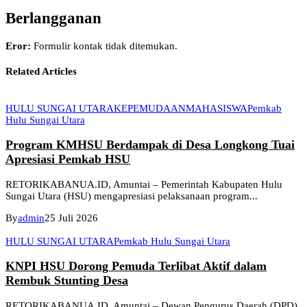
Berlangganan
Eror:
Formulir kontak tidak ditemukan.
Related Articles
HULU SUNGAI UTARA
KEPEMUDAAN
MAHASISWA
Pemkab
Hulu Sungai Utara
Program KMHSU Berdampak di Desa Longkong Tuai
Apresiasi Pemkab HSU
RETORIKABANUA.ID, Amuntai – Pemerintah Kabupaten Hulu
Sungai Utara (HSU) mengapresiasi pelaksanaan program...
By
admin
25 Juli 2026
HULU SUNGAI UTARA
Pemkab Hulu Sungai Utara
KNPI HSU Dorong Pemuda Terlibat Aktif dalam
Rembuk Stunting Desa
RETORIKABANUA.ID, Amuntai – Dewan Pengurus Daerah (DPD)