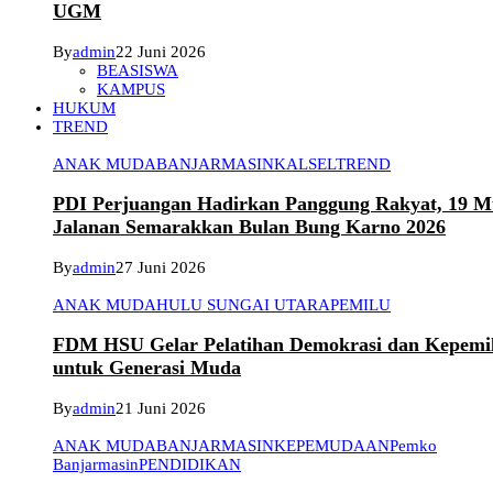
UGM
By
admin
22 Juni 2026
BEASISWA
KAMPUS
HUKUM
TREND
ANAK MUDA
BANJARMASIN
KALSEL
TREND
PDI Perjuangan Hadirkan Panggung Rakyat, 19 Mu
Jalanan Semarakkan Bulan Bung Karno 2026
By
admin
27 Juni 2026
ANAK MUDA
HULU SUNGAI UTARA
PEMILU
FDM HSU Gelar Pelatihan Demokrasi dan Kepemi
untuk Generasi Muda
By
admin
21 Juni 2026
ANAK MUDA
BANJARMASIN
KEPEMUDAAN
Pemko
Banjarmasin
PENDIDIKAN