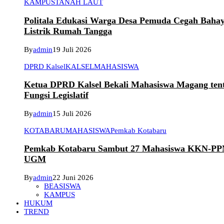
KAMPUS
TANAH LAUT
Politala Edukasi Warga Desa Pemuda Cegah Baha
Listrik Rumah Tangga
By
admin
19 Juli 2026
DPRD Kalsel
KALSEL
MAHASISWA
Ketua DPRD Kalsel Bekali Mahasiswa Magang ten
Fungsi Legislatif
By
admin
15 Juli 2026
KOTABARU
MAHASISWA
Pemkab Kotabaru
Pemkab Kotabaru Sambut 27 Mahasiswa KKN-P
UGM
By
admin
22 Juni 2026
BEASISWA
KAMPUS
HUKUM
TREND