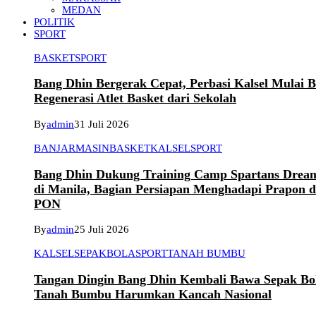
MEDAN
POLITIK
SPORT
BASKET
SPORT
Bang Dhin Bergerak Cepat, Perbasi Kalsel Mulai 
Regenerasi Atlet Basket dari Sekolah
By
admin
31 Juli 2026
BANJARMASIN
BASKET
KALSEL
SPORT
Bang Dhin Dukung Training Camp Spartans Dream
di Manila, Bagian Persiapan Menghadapi Prapon 
PON
By
admin
25 Juli 2026
KALSEL
SEPAKBOLA
SPORT
TANAH BUMBU
Tangan Dingin Bang Dhin Kembali Bawa Sepak Bo
Tanah Bumbu Harumkan Kancah Nasional