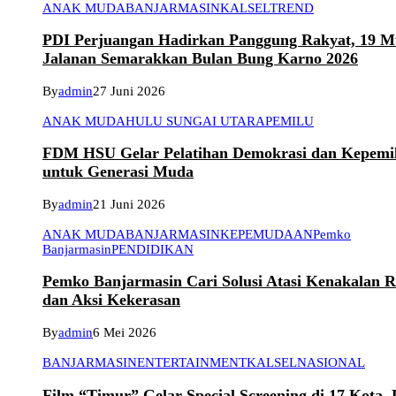
ANAK MUDA
BANJARMASIN
KALSEL
TREND
PDI Perjuangan Hadirkan Panggung Rakyat, 19 Mu
Jalanan Semarakkan Bulan Bung Karno 2026
By
admin
27 Juni 2026
ANAK MUDA
HULU SUNGAI UTARA
PEMILU
FDM HSU Gelar Pelatihan Demokrasi dan Kepemi
untuk Generasi Muda
By
admin
21 Juni 2026
ANAK MUDA
BANJARMASIN
KEPEMUDAAN
Pemko
Banjarmasin
PENDIDIKAN
Pemko Banjarmasin Cari Solusi Atasi Kenakalan 
dan Aksi Kekerasan
By
admin
6 Mei 2026
BANJARMASIN
ENTERTAINMENT
KALSEL
NASIONAL
Film “Timur” Gelar Special Screening di 17 Kota,