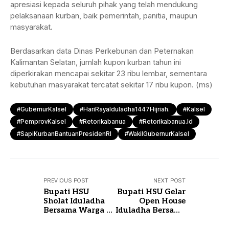
apresiasi kepada seluruh pihak yang telah mendukung
pelaksanaan kurban, baik pemerintah, panitia, maupun
masyarakat.
Berdasarkan data Dinas Perkebunan dan Peternakan
Kalimantan Selatan, jumlah kupon kurban tahun ini
diperkirakan mencapai sekitar 23 ribu lembar, sementara
kebutuhan masyarakat tercatat sekitar 17 ribu kupon. (ms)
#GubernurKalsel
#HariRayaIduladha1447Hijriah.
#Kalsel
#PemprovKalsel
#retorikabanua
#retorikabanua.id
#SapiKurbanBantuanPresidenRI
#WakilGubernurKalsel
PREVIOUS POST
NEXT POST
Bupati HSU
Bupati HSU Gelar
Sholat Iduladha
Open House
Bersama Warga di
Iduladha Bersama
Masjid At-Taqwa
Warga