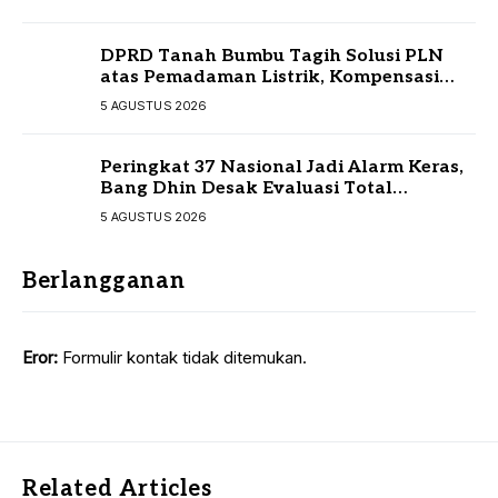
DPRD Tanah Bumbu Tagih Solusi PLN
atas Pemadaman Listrik, Kompensasi
Pelanggan Belum Diputuskan
5 AGUSTUS 2026
Peringkat 37 Nasional Jadi Alarm Keras,
Bang Dhin Desak Evaluasi Total
Pelayanan Investasi Kalsel
5 AGUSTUS 2026
Berlangganan
Eror:
Formulir kontak tidak ditemukan.
Related Articles