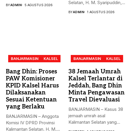
menyoroti rendahnya...
Selatan, H. M. Syaripuddin,
BY
ADMIN
5 AGUSTUS 2026
S.E., M.A.P.,...
BY
ADMIN
1 AGUSTUS 2026
BANJARMASIN
KALSEL
BANJARMASIN
KALSEL
Bang Dhin: Proses
38 Jemaah Umrah
PAW Komisioner
Kalsel Terlantar di
KPID Kalsel Harus
Jeddah, Bang Dhin
Dilaksanakan
Minta Pengawasan
Sesuai Ketentuan
Travel Dievaluasi
yang Berlaku
BANJARMASIN – Kasus 38
jemaah umrah asal
BANJARMASIN – Anggota
Kalimantan Selatan yang
Komisi IV DPRD Provinsi
sempat terlantar...
Kalimantan Selatan, H. M.