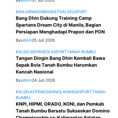
By
admin
31 Juli 2026
BANJARMASIN
BASKET
KALSEL
SPORT
Bang Dhin Dukung Training Camp
Spartans Dream City di Manila, Bagian
Persiapan Menghadapi Prapon dan PON
By
admin
25 Juli 2026
KALSEL
SEPAKBOLA
SPORT
TANAH BUMBU
Tangan Dingin Bang Dhin Kembali Bawa
Sepak Bola Tanah Bumbu Harumkan
Kancah Nasional
By
admin
24 Juli 2026
KALSEL
KEPEMUDAAN
OLAHRAGA
SPORT
TANAH
BUMBU
KNPI, HIPMI, ORADO, KONI, dan Pemkab
Tanah Bumbu Bersatu Sukseskan Domino
Championship se-Kalimantan Selatan