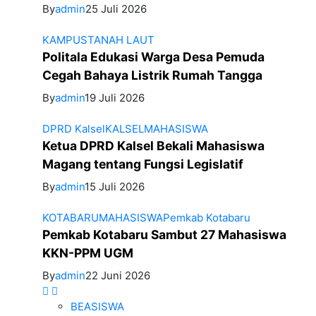
By
admin
25 Juli 2026
KAMPUS
TANAH LAUT
Politala Edukasi Warga Desa Pemuda
Cegah Bahaya Listrik Rumah Tangga
By
admin
19 Juli 2026
DPRD Kalsel
KALSEL
MAHASISWA
Ketua DPRD Kalsel Bekali Mahasiswa
Magang tentang Fungsi Legislatif
By
admin
15 Juli 2026
KOTABARU
MAHASISWA
Pemkab Kotabaru
Pemkab Kotabaru Sambut 27 Mahasiswa
KKN-PPM UGM
By
admin
22 Juni 2026
BEASISWA