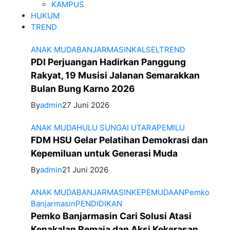
KAMPUS
HUKUM
TREND
ANAK MUDA
BANJARMASIN
KALSEL
TREND
PDI Perjuangan Hadirkan Panggung
Rakyat, 19 Musisi Jalanan Semarakkan
Bulan Bung Karno 2026
By
admin
27 Juni 2026
ANAK MUDA
HULU SUNGAI UTARA
PEMILU
FDM HSU Gelar Pelatihan Demokrasi dan
Kepemiluan untuk Generasi Muda
By
admin
21 Juni 2026
ANAK MUDA
BANJARMASIN
KEPEMUDAAN
Pemko
Banjarmasin
PENDIDIKAN
Pemko Banjarmasin Cari Solusi Atasi
Kenakalan Remaja dan Aksi Kekerasan