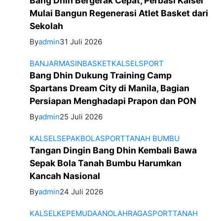
Bang Dhin Bergerak Cepat, Perbasi Kalsel
Mulai Bangun Regenerasi Atlet Basket dari
Sekolah
By
admin
31 Juli 2026
BANJARMASIN
BASKET
KALSEL
SPORT
Bang Dhin Dukung Training Camp
Spartans Dream City di Manila, Bagian
Persiapan Menghadapi Prapon dan PON
By
admin
25 Juli 2026
KALSEL
SEPAKBOLA
SPORT
TANAH BUMBU
Tangan Dingin Bang Dhin Kembali Bawa
Sepak Bola Tanah Bumbu Harumkan
Kancah Nasional
By
admin
24 Juli 2026
KALSEL
KEPEMUDAAN
OLAHRAGA
SPORT
TANAH