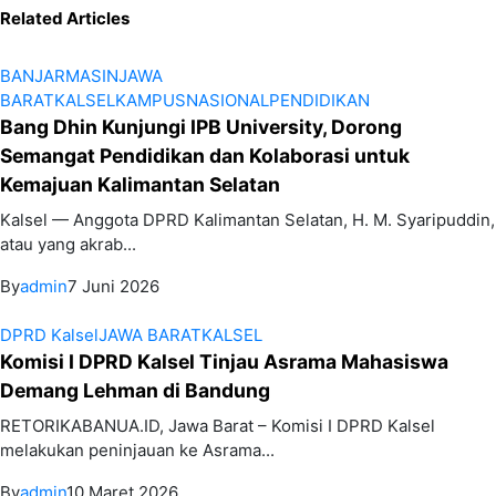
Related Articles
BANJARMASIN
JAWA
BARAT
KALSEL
KAMPUS
NASIONAL
PENDIDIKAN
Bang Dhin Kunjungi IPB University, Dorong
Semangat Pendidikan dan Kolaborasi untuk
Kemajuan Kalimantan Selatan
Kalsel — Anggota DPRD Kalimantan Selatan, H. M. Syaripuddin,
atau yang akrab...
By
admin
7 Juni 2026
DPRD Kalsel
JAWA BARAT
KALSEL
Komisi I DPRD Kalsel Tinjau Asrama Mahasiswa
Demang Lehman di Bandung
RETORIKABANUA.ID, Jawa Barat – Komisi I DPRD Kalsel
melakukan peninjauan ke Asrama...
By
admin
10 Maret 2026