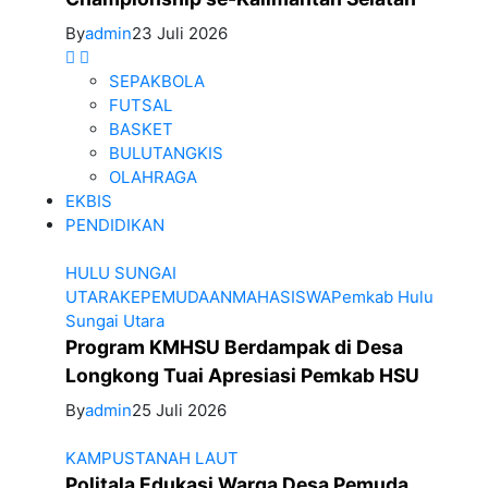
By
admin
23 Juli 2026
SEPAKBOLA
FUTSAL
BASKET
BULUTANGKIS
OLAHRAGA
EKBIS
PENDIDIKAN
HULU SUNGAI
UTARA
KEPEMUDAAN
MAHASISWA
Pemkab Hulu
Sungai Utara
Program KMHSU Berdampak di Desa
Longkong Tuai Apresiasi Pemkab HSU
By
admin
25 Juli 2026
KAMPUS
TANAH LAUT
Politala Edukasi Warga Desa Pemuda