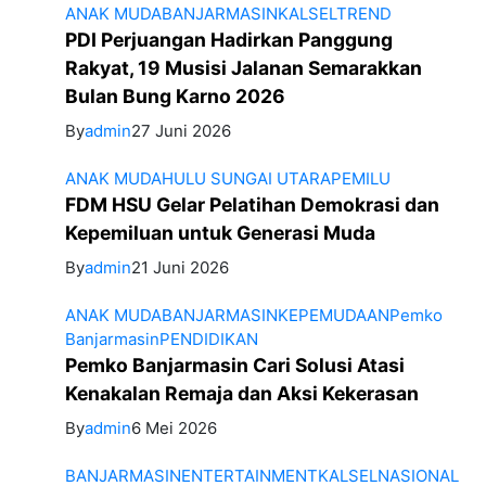
ANAK MUDA
BANJARMASIN
KALSEL
TREND
PDI Perjuangan Hadirkan Panggung
Rakyat, 19 Musisi Jalanan Semarakkan
Bulan Bung Karno 2026
By
admin
27 Juni 2026
ANAK MUDA
HULU SUNGAI UTARA
PEMILU
FDM HSU Gelar Pelatihan Demokrasi dan
Kepemiluan untuk Generasi Muda
By
admin
21 Juni 2026
ANAK MUDA
BANJARMASIN
KEPEMUDAAN
Pemko
Banjarmasin
PENDIDIKAN
Pemko Banjarmasin Cari Solusi Atasi
Kenakalan Remaja dan Aksi Kekerasan
By
admin
6 Mei 2026
BANJARMASIN
ENTERTAINMENT
KALSEL
NASIONAL