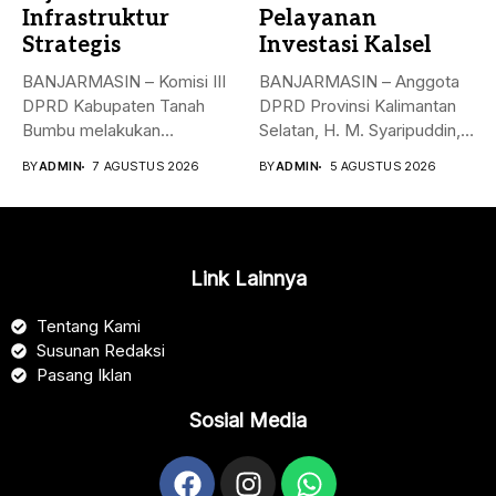
Infrastruktur
Pelayanan
Strategis
Investasi Kalsel
BANJARMASIN – Komisi III
BANJARMASIN – Anggota
DPRD Kabupaten Tanah
DPRD Provinsi Kalimantan
Bumbu melakukan
Selatan, H. M. Syaripuddin,
kunjungan kerja,
menyoroti rendahnya...
BY
ADMIN
7 AGUSTUS 2026
BY
ADMIN
5 AGUSTUS 2026
konsultasi,...
Link Lainnya
Tentang Kami
Susunan Redaksi
Pasang Iklan
Sosial Media