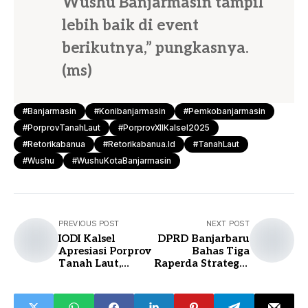
Wushu Banjarmasin tampil
lebih baik di event
berikutnya,” pungkasnya.
(ms)
#Banjarmasin
#konibanjarmasin
#pemkobanjarmasin
#PorprovTanahLaut
#PorprovXIIKalsel2025
#retorikabanua
#retorikabanua.id
#TanahLaut
#Wushu
#WushuKotaBanjarmasin
PREVIOUS POST
NEXT POST
IODI Kalsel
DPRD Banjarbaru
Apresiasi Porprov
Bahas Tiga
Tanah Laut,
Raperda Strategis:
Lahirkan Atlet
Ketenagakerjaan,
Dansa Berprestasi
Lingkungan, dan
Sempadan Sungai