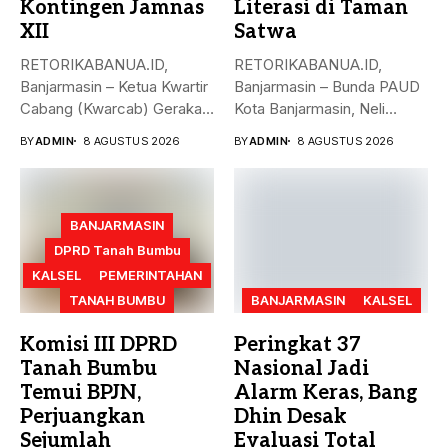
Kontingen Jamnas
Literasi di Taman
XII
Satwa
RETORIKABANUA.ID,
RETORIKABANUA.ID,
Banjarmasin – Ketua Kwartir
Banjarmasin – Bunda PAUD
Cabang (Kwarcab) Gerakan
Kota Banjarmasin, Neli
Pramuka Kota Banjarmasin,
Listriani, mengajak anak-
BY
ADMIN
8 AGUSTUS 2026
BY
ADMIN
8 AGUSTUS 2026
Neli...
anak mengenal...
BANJARMASIN
DPRD Tanah Bumbu
KALSEL
PEMERINTAHAN
TANAH BUMBU
BANJARMASIN
KALSEL
Komisi III DPRD
Peringkat 37
Tanah Bumbu
Nasional Jadi
Temui BPJN,
Alarm Keras, Bang
Perjuangkan
Dhin Desak
Sejumlah
Evaluasi Total