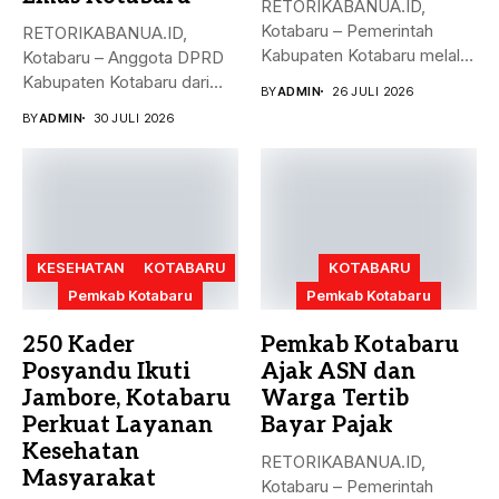
RETORIKABANUA.ID,
Kotabaru – Pemerintah
RETORIKABANUA.ID,
Kabupaten Kotabaru melalui
Kotabaru – Anggota DPRD
Dinas Pemberdayaan
Kabupaten Kotabaru dari
BY
ADMIN
26 JULI 2026
Perempuan, Perlindungan
Fraksi PDI Perjuangan,
BY
ADMIN
30 JULI 2026
Anak,...
Gewsima...
KESEHATAN
KOTABARU
KOTABARU
Pemkab Kotabaru
Pemkab Kotabaru
250 Kader
Pemkab Kotabaru
Posyandu Ikuti
Ajak ASN dan
Jambore, Kotabaru
Warga Tertib
Perkuat Layanan
Bayar Pajak
Kesehatan
RETORIKABANUA.ID,
Masyarakat
Kotabaru – Pemerintah