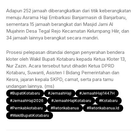
Adapun 252 jamaah diberangkatkan dari titik keberangkatan
menuju Asrama Haji Embarkasi Banjarmasin di Banjarbaru,
sementara 15 jamaah berangkat dari Masjid Jami Al
Mujahirin Desa Tegal Rejo Kecamatan Kelumpang Hilir, dan
34 jamaah lainnya berangkat secara mandiri.
Prosesi pelepasan ditandai dengan penyerahan bendera
kloter oleh Wakil Bupati Kotabaru kepada Ketua Kloter 13,
Nur Zazin. Acara tersebut turut dihadiri Ketua DPRD
Kotabaru, Suwanti, Asisten I Bidang Pemerintahan dan
Kesra, jajaran kepala SKPD, camat, serta para tamu
undangan lainnya. (ms)
#BupatiKotabaru
#JemaahHaji
#JemaahHaji1447H
#JemaahHaji2026
#JemaahHajiKotabaru
#kotabaru
#Pemkabkotabaru
#retorikabanua
#retorikabanua.id
#WakilBupatiKotabaru