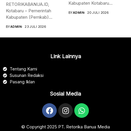
Kabupaten Kotabaru
RETORIKABANUA.ID,
mengajak seluruh Aparatur
Kotabaru – Pemerintah
BY
ADMIN
20 JULI 2026
Sipil Negara (ASN)...
Kabupaten (Pemkab)
Kotabaru melalui Dinas
BY
ADMIN
23 JULI 2026
Kesehatan
menggelar Jambore Kader
Posyandu Kabupaten
Kotabaru sebagai...
Link Lainnya
Tentang Kami
Susunan Redaksi
Pasang Iklan
Sosial Media
© Copyright 2025 PT. Retorika Banua Media​