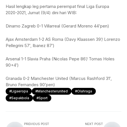
Hasil lengkap leg pertama perempat final Liga Europa
2020-2021, Jumat (9/4) dini hari WIB:
Dinamo Zagreb 0-1 Villarreal (Gerard Moreno 44’pen)
Ajax Amsterdam 1-2 AS Roma (Davy Klaassen 39’/ Lorenzo
Pellegrini 57′, Ibanez 87′)
Arsenal 1-1 Slavia Praha (Nicolas Pepe 86’/ Tomas Holes
90+4′)
Granada 0-2 Manchester United (Marcus Rashford 31′,
Bruno Fernandes 90’pen)
#ligaeropa
#manchesterunited
#olahraga
#sepakbola
#sport
PREVIOUS POST
NEXT POST