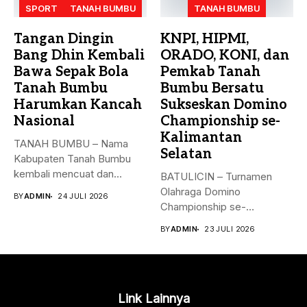
SPORT
TANAH BUMBU
TANAH BUMBU
Tangan Dingin
KNPI, HIPMI,
Bang Dhin Kembali
ORADO, KONI, dan
Bawa Sepak Bola
Pemkab Tanah
Tanah Bumbu
Bumbu Bersatu
Harumkan Kancah
Sukseskan Domino
Nasional
Championship se-
Kalimantan
​TANAH BUMBU – Nama
Selatan
Kabupaten Tanah Bumbu
kembali mencuat dan
BATULICIN – Turnamen
menjadi sorotan...
Olahraga Domino
BY
ADMIN
24 JULI 2026
Championship se-
Kalimantan Selatan akan
BY
ADMIN
23 JULI 2026
digelar pada 14–16...
Link Lainnya