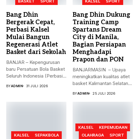
BASKET
SPORT
KALSEL
SPORT
Bang Dhin
Bang Dhin Dukung
Bergerak Cepat,
Training Camp
Perbasi Kalsel
Spartans Dream
Mulai Bangun
City di Manila,
Regenerasi Atlet
Bagian Persiapan
Basket dari Sekolah
Menghadapi
Prapon dan PON
BANJAR – Kepengurusan
baru Persatuan Bola Basket
BANJARMASIN – Upaya
Seluruh Indonesia (Perbasi)
meningkatkan kualitas atlet
Kalimantan Selatan...
basket Kalimantan Selatan
BY
ADMIN
31 JULI 2026
terus dilakukan melalui...
BY
ADMIN
25 JULI 2026
KALSEL
KEPEMUDAAN
KALSEL
SEPAKBOLA
OLAHRAGA
SPORT