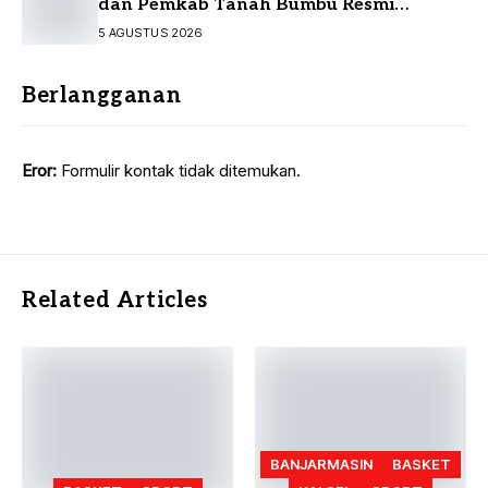
dan Pemkab Tanah Bumbu Resmi
Sepakati KUA-PPAS
5 AGUSTUS 2026
Berlangganan
Eror:
Formulir kontak tidak ditemukan.
Related Articles
BANJARMASIN
BASKET