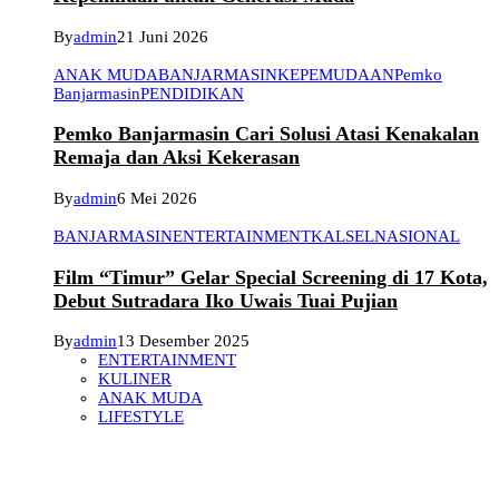
By
admin
21 Juni 2026
ANAK MUDA
BANJARMASIN
KEPEMUDAAN
Pemko
Banjarmasin
PENDIDIKAN
Pemko Banjarmasin Cari Solusi Atasi Kenakalan
Remaja dan Aksi Kekerasan
By
admin
6 Mei 2026
BANJARMASIN
ENTERTAINMENT
KALSEL
NASIONAL
Film “Timur” Gelar Special Screening di 17 Kota,
Debut Sutradara Iko Uwais Tuai Pujian
By
admin
13 Desember 2025
ENTERTAINMENT
KULINER
ANAK MUDA
LIFESTYLE