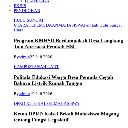
OLAHRAGA
EKBIS
PENDIDIKAN
HULU SUNGAI
UTARA
KEPEMUDAAN
MAHASISWA
Pemkab Hulu Sungai
Utara
Program KMHSU Berdampak di Desa Longkong
Tuai Apresiasi Pemkab HSU
By
admin
25 Juli 2026
KAMPUS
TANAH LAUT
Politala Edukasi Warga Desa Pemuda Cegah
Bahaya Listrik Rumah Tangga
By
admin
19 Juli 2026
DPRD Kalsel
KALSEL
MAHASISWA
Ketua DPRD Kalsel Bekali Mahasiswa Magang
tentang Fungsi Legislatif