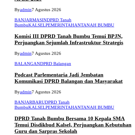
By
admin
7 Agustus 2026
BANJARMASIN
DPRD Tanah
Bumbu
KALSEL
PEMERINTAHAN
TANAH BUMBU
Komisi III DPRD Tanah Bumbu Temui BPJN,
Perjuangkan Sejumlah Infrastruktur Strategis
By
admin
7 Agustus 2026
BALANGAN
DPRD Balangan
Podcast Parlementaria Jadi Jembatan
Komunikasi DPRD Balangan dan Masyarakat
By
admin
7 Agustus 2026
BANJARBARU
DPRD Tanah
Bumbu
KALSEL
PEMERINTAHAN
TANAH BUMBU
DPRD Tanah Bumbu Bersama 10 Kepala SMA
Temui Disdikbud Kalsel, Perjuangkan Kebutuhan
Guru dan Sarpras Sekolah