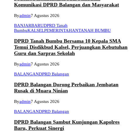
Komunikasi DPRD Balangan dan Masyarakat
By
admin
7 Agustus 2026
BANJARBARU
DPRD Tanah
Bumbu
KALSEL
PEMERINTAHAN
TANAH BUMBU
DPRD Tanah Bumbu Bersama 10 Kepala SMA
Temui Disdikbud Kalsel, Perjuangkan Kebutuhan
Guru dan Sarpras Sekolah
By
admin
7 Agustus 2026
BALANGAN
DPRD Balangan
DPRD Balangan Dorong Perbaikan Jembatan
Rusak di Muara Ninian
By
admin
7 Agustus 2026
BALANGAN
DPRD Balangan
DPRD Balangan Sambut Kunjungan Kapolres
Baru, Perkuat Sinergi