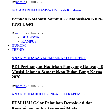
By
admin
15 Juli 2026
KOTABARU
MAHASISWA
Pemkab Kotabaru
Pemkab Kotabaru Sambut 27 Mahasiswa KKN-
PPM UGM
By
admin
22 Juni 2026
BEASISWA
KAMPUS
HUKUM
TREND
ANAK MUDA
BANJARMASIN
KALSEL
TREND
PDI Perjuangan Hadirkan Panggung Rakyat, 19
Musisi Jalanan Semarakkan Bulan Bung Karno
2026
By
admin
27 Juni 2026
ANAK MUDA
HULU SUNGAI UTARA
PEMILU
FDM HSU Gelar Pelatihan Demokrasi dan
Kepemiluan untuk Generasi Muda