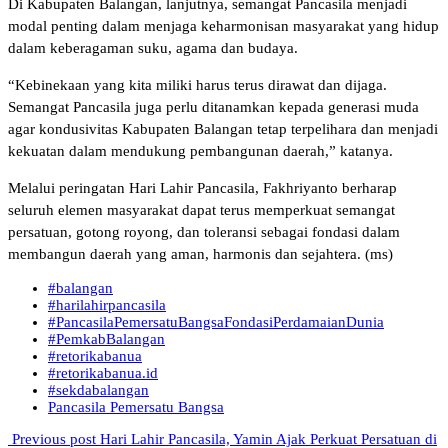
Di Kabupaten Balangan, lanjutnya, semangat Pancasila menjadi
modal penting dalam menjaga keharmonisan masyarakat yang hidup
dalam keberagaman suku, agama dan budaya.
“Kebinekaan yang kita miliki harus terus dirawat dan dijaga.
Semangat Pancasila juga perlu ditanamkan kepada generasi muda
agar kondusivitas Kabupaten Balangan tetap terpelihara dan menjadi
kekuatan dalam mendukung pembangunan daerah,” katanya.
Melalui peringatan Hari Lahir Pancasila, Fakhriyanto berharap
seluruh elemen masyarakat dapat terus memperkuat semangat
persatuan, gotong royong, dan toleransi sebagai fondasi dalam
membangun daerah yang aman, harmonis dan sejahtera. (ms)
#balangan
#harilahirpancasila
#PancasilaPemersatuBangsaFondasiPerdamaianDunia
#PemkabBalangan
#retorikabanua
#retorikabanua.id
#sekdabalangan
Pancasila Pemersatu Bangsa
Previous post
Hari Lahir Pancasila, Yamin Ajak Perkuat Persatuan di