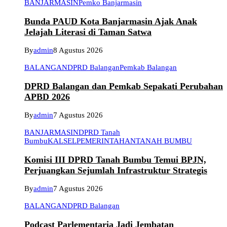
BANJARMASIN
Pemko Banjarmasin
Bunda PAUD Kota Banjarmasin Ajak Anak
Jelajah Literasi di Taman Satwa
By
admin
8 Agustus 2026
BALANGAN
DPRD Balangan
Pemkab Balangan
DPRD Balangan dan Pemkab Sepakati Perubahan
APBD 2026
By
admin
7 Agustus 2026
BANJARMASIN
DPRD Tanah
Bumbu
KALSEL
PEMERINTAHAN
TANAH BUMBU
Komisi III DPRD Tanah Bumbu Temui BPJN,
Perjuangkan Sejumlah Infrastruktur Strategis
By
admin
7 Agustus 2026
BALANGAN
DPRD Balangan
Podcast Parlementaria Jadi Jembatan