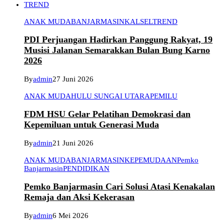
TREND
ANAK MUDA
BANJARMASIN
KALSEL
TREND
PDI Perjuangan Hadirkan Panggung Rakyat, 19
Musisi Jalanan Semarakkan Bulan Bung Karno
2026
By
admin
27 Juni 2026
ANAK MUDA
HULU SUNGAI UTARA
PEMILU
FDM HSU Gelar Pelatihan Demokrasi dan
Kepemiluan untuk Generasi Muda
By
admin
21 Juni 2026
ANAK MUDA
BANJARMASIN
KEPEMUDAAN
Pemko
Banjarmasin
PENDIDIKAN
Pemko Banjarmasin Cari Solusi Atasi Kenakalan
Remaja dan Aksi Kekerasan
By
admin
6 Mei 2026