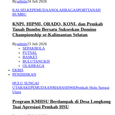
By
admin
24 Juli 2026
KALSEL
KEPEMUDAAN
OLAHRAGA
SPORT
TANAH
BUMBU
KNPI, HIPMI, ORADO, KONI, dan Pemkab
Tanah Bumbu Bersatu Sukseskan Domino
Championship se-Kalimantan Selatan
By
admin
23 Juli 2026
SEPAKBOLA
FUTSAL
BASKET
BULUTANGKIS
OLAHRAGA
EKBIS
PENDIDIKAN
HULU SUNGAI
UTARA
KEPEMUDAAN
MAHASISWA
Pemkab Hulu Sungai
Utara
Program KMHSU Berdampak di Desa Longkong
Tuai Apresiasi Pemkab HSU