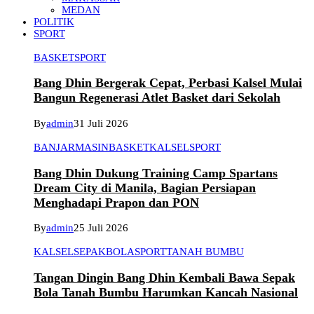
MEDAN
POLITIK
SPORT
BASKET
SPORT
Bang Dhin Bergerak Cepat, Perbasi Kalsel Mulai
Bangun Regenerasi Atlet Basket dari Sekolah
By
admin
31 Juli 2026
BANJARMASIN
BASKET
KALSEL
SPORT
Bang Dhin Dukung Training Camp Spartans
Dream City di Manila, Bagian Persiapan
Menghadapi Prapon dan PON
By
admin
25 Juli 2026
KALSEL
SEPAKBOLA
SPORT
TANAH BUMBU
Tangan Dingin Bang Dhin Kembali Bawa Sepak
Bola Tanah Bumbu Harumkan Kancah Nasional