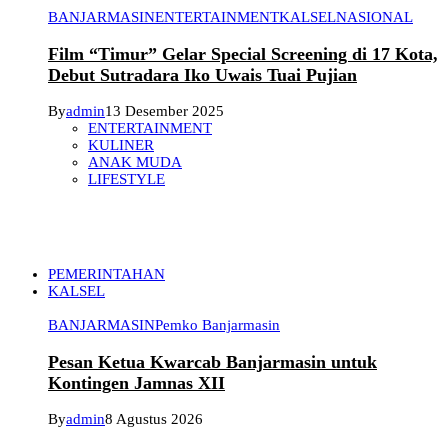
BANJARMASIN
ENTERTAINMENT
KALSEL
NASIONAL
Film “Timur” Gelar Special Screening di 17 Kota,
Debut Sutradara Iko Uwais Tuai Pujian
By
admin
13 Desember 2025
ENTERTAINMENT
KULINER
ANAK MUDA
LIFESTYLE
PEMERINTAHAN
KALSEL
BANJARMASIN
Pemko Banjarmasin
Pesan Ketua Kwarcab Banjarmasin untuk
Kontingen Jamnas XII
By
admin
8 Agustus 2026