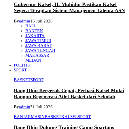
Gubernur Kalsel, H. Muhidin Pastikan Kalsel
Segera Terapkan Sistem Manajemen Talenta ASN
By
admin
16 Juli 2026
BALI
BANTEN
JAKARTA
JAWA TIMUR
JAWA BARAT
JAWA TENGAH
MAKASSAR
MEDAN
POLITIK
SPORT
BASKET
SPORT
Bang Dhin Bergerak Cepat, Perbasi Kalsel Mulai
Bangun Regenerasi Atlet Basket dari Sekolah
By
admin
31 Juli 2026
BANJARMASIN
BASKET
KALSEL
SPORT
Bang Dhin Dukung Training Camp Spartans