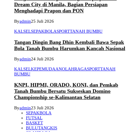
Dream City di Manila, Bagian Persiapan
Menghadapi Prapon dan PON
By
admin
25 Juli 2026
KALSEL
SEPAKBOLA
SPORT
TANAH BUMBU
Tangan Dingin Bang Dhin Kembali Bawa Sepak
Bola Tanah Bumbu Harumkan Kancah Nasional
By
admin
24 Juli 2026
KALSEL
KEPEMUDAAN
OLAHRAGA
SPORT
TANAH
BUMBU
KNPI, HIPMI, ORADO, KONI, dan Pemkab
Tanah Bumbu Bersatu Sukseskan Domino
Championship se-Kalimantan Selatan
By
admin
23 Juli 2026
SEPAKBOLA
FUTSAL
BASKET
BULUTANGKIS