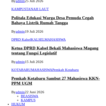
By
admin
25 Juli 2026
KAMPUS
TANAH LAUT
Politala Edukasi Warga Desa Pemuda Cegah
Bahaya Listrik Rumah Tangga
By
admin
19 Juli 2026
DPRD Kalsel
KALSEL
MAHASISWA
Ketua DPRD Kalsel Bekali Mahasiswa Magang
tentang Fungsi Legislatif
By
admin
15 Juli 2026
KOTABARU
MAHASISWA
Pemkab Kotabaru
Pemkab Kotabaru Sambut 27 Mahasiswa KKN-
PPM UGM
By
admin
22 Juni 2026
BEASISWA
KAMPUS
HUKUM