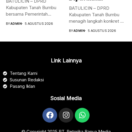
BATULICIN – DPRD
Kabupaten Tanah Bumbu
BATULICIN – DPRD
bersama Pemerintah
Kabupaten Tanah Bumbu
Kabupaten (Pemkab) Tanah
menagih langkah konkret PT
BY
ADMIN
5 AGUSTUS 2026
Bumbu...
PLN (Persero)...
BY
ADMIN
5 AGUSTUS 2026
Link Lainnya
Tentang Kami
Susunan Redaksi
Pasang Iklan
Sosial Media
© Copyright 2025 PT. Retorika Banua Media​