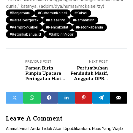
dunia,” katanya. (adpim/dya/humas/mckalsel/zy)
#Banjarbaru
#GubernurKalsel
#Kalsel
#kalselbergerak
#kalselinfo
#pamanbirin
#PemprovKalsel
#PencakSilat
#retorikabanua
#retorikabanua.id
#SahbirinNoor
PREVIOUS POST
NEXT POST
Paman Birin
Pertumbuhan
Pimpin Upacara
Penduduk Masif,
Peringatan Hari
Anggota DPRD
Sumpah Pemuda
Banjarbaru
2023
Taufikurrahman
Sarankan
Pemekaran RT
Leave A Comment
Alamat Email Anda Tidak Akan Dipublikasikan.
Ruas Yang Wajib