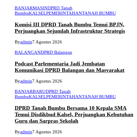
BANJARMASIN
DPRD Tanah
Bumbu
KALSEL
PEMERINTAHAN
TANAH BUMBU
Komisi III DPRD Tanah Bumbu Temui BPJN,
Perjuangkan Sejumlah Infrastruktur Strategis
By
admin
7 Agustus 2026
BALANGAN
DPRD Balangan
Podcast Parlementaria Jadi Jembatan
Komunikasi DPRD Balangan dan Masyarakat
By
admin
7 Agustus 2026
BANJARBARU
DPRD Tanah
Bumbu
KALSEL
PEMERINTAHAN
TANAH BUMBU
DPRD Tanah Bumbu Bersama 10 Kepala SMA
Temui Disdikbud Kalsel, Perjuangkan Kebutuhan
Guru dan Sarpras Sekolah
By
admin
7 Agustus 2026