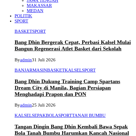
JAWA TENGAH
MAKASSAR
MEDAN
POLITIK
SPORT
BASKET
SPORT
Bang Dhin Bergerak Cepat, Perbasi Kalsel Mulai
Bangun Regenerasi Atlet Basket dari Sekolah
By
admin
31 Juli 2026
BANJARMASIN
BASKET
KALSEL
SPORT
Bang Dhin Dukung Training Camp Spartans
Dream City di Manila, Bagian Persiapan
Menghadapi Prapon dan PON
By
admin
25 Juli 2026
KALSEL
SEPAKBOLA
SPORT
TANAH BUMBU
Tangan Dingin Bang Dhin Kembali Bawa Sepak
Bola Tanah Bumbu Harumkan Kancah Nasional