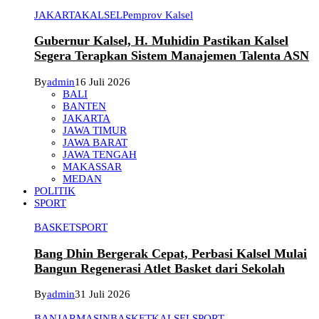
JAKARTA
KALSEL
Pemprov Kalsel
Gubernur Kalsel, H. Muhidin Pastikan Kalsel
Segera Terapkan Sistem Manajemen Talenta ASN
By
admin
16 Juli 2026
BALI
BANTEN
JAKARTA
JAWA TIMUR
JAWA BARAT
JAWA TENGAH
MAKASSAR
MEDAN
POLITIK
SPORT
BASKET
SPORT
Bang Dhin Bergerak Cepat, Perbasi Kalsel Mulai
Bangun Regenerasi Atlet Basket dari Sekolah
By
admin
31 Juli 2026
BANJARMASIN
BASKET
KALSEL
SPORT