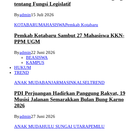
tentang Fungsi Legislatif
By
admin
15 Juli 2026
KOTABARU
MAHASISWA
Pemkab Kotabaru
Pemkab Kotabaru Sambut 27 Mahasiswa KKN-
PPM UGM
By
admin
22 Juni 2026
BEASISWA
KAMPUS
HUKUM
TREND
ANAK MUDA
BANJARMASIN
KALSEL
TREND
PDI Perjuangan Hadirkan Panggung Rakyat, 19
Musisi Jalanan Semarakkan Bulan Bung Karno
2026
By
admin
27 Juni 2026
ANAK MUDA
HULU SUNGAI UTARA
PEMILU