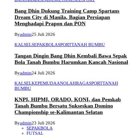
Bang Dhin Dukung Training Camp Spartans
Dream City di Manila, Bagian Persiapan
Menghadapi Prapon dan PON
By
admin
25 Juli 2026
KALSEL
SEPAKBOLA
SPORT
TANAH BUMBU
Tangan Dingin Bang Dhin Kembali Bawa Sepak
Bola Tanah Bumbu Harumkan Kancah Nasional
By
admin
24 Juli 2026
KALSEL
KEPEMUDAAN
OLAHRAGA
SPORT
TANAH
BUMBU
KNPI, HIPMI, ORADO, KONI, dan Pemkab
Tanah Bumbu Bersatu Sukseskan Domino
Championship se-Kalimantan Selatan
By
admin
23 Juli 2026
SEPAKBOLA
FUTSAL