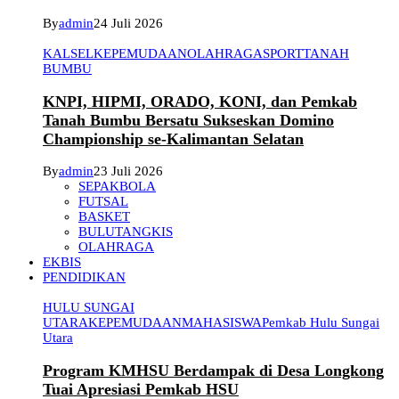
By
admin
24 Juli 2026
KALSEL
KEPEMUDAAN
OLAHRAGA
SPORT
TANAH
BUMBU
KNPI, HIPMI, ORADO, KONI, dan Pemkab
Tanah Bumbu Bersatu Sukseskan Domino
Championship se-Kalimantan Selatan
By
admin
23 Juli 2026
SEPAKBOLA
FUTSAL
BASKET
BULUTANGKIS
OLAHRAGA
EKBIS
PENDIDIKAN
HULU SUNGAI
UTARA
KEPEMUDAAN
MAHASISWA
Pemkab Hulu Sungai
Utara
Program KMHSU Berdampak di Desa Longkong
Tuai Apresiasi Pemkab HSU