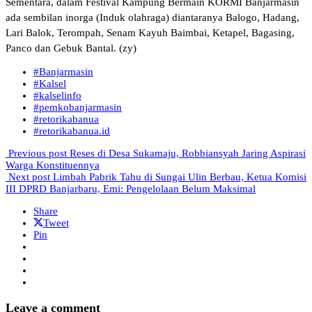
Sementara, dalam Festival Kampung Bermain KORMI Banjarmasin
ada sembilan inorga (Induk olahraga) diantaranya Balogo, Hadang,
Lari Balok, Terompah, Senam Kayuh Baim­bai, Ketapel, Bagasing,
Panco dan Gebuk Bantal. (zy)
#Banjarmasin
#Kalsel
#kalselinfo
#pemkobanjarmasin
#retorikabanua
#retorikabanua.id
Previous post
Reses di Desa Sukamaju, Robbiansyah Jaring Aspirasi
Warga Konstituennya
Next post
Limbah Pabrik Tahu di Sungai Ulin Berbau, Ketua Komisi
III DPRD Banjarbaru, Emi: Pengelolaan Belum Maksimal
Share
Tweet
Pin
Leave a comment