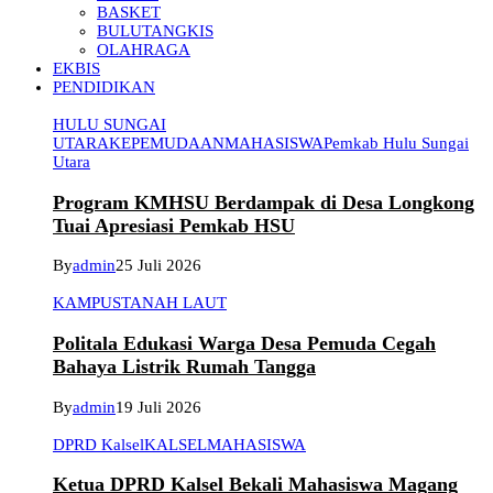
BASKET
BULUTANGKIS
OLAHRAGA
EKBIS
PENDIDIKAN
HULU SUNGAI
UTARA
KEPEMUDAAN
MAHASISWA
Pemkab Hulu Sungai
Utara
Program KMHSU Berdampak di Desa Longkong
Tuai Apresiasi Pemkab HSU
By
admin
25 Juli 2026
KAMPUS
TANAH LAUT
Politala Edukasi Warga Desa Pemuda Cegah
Bahaya Listrik Rumah Tangga
By
admin
19 Juli 2026
DPRD Kalsel
KALSEL
MAHASISWA
Ketua DPRD Kalsel Bekali Mahasiswa Magang