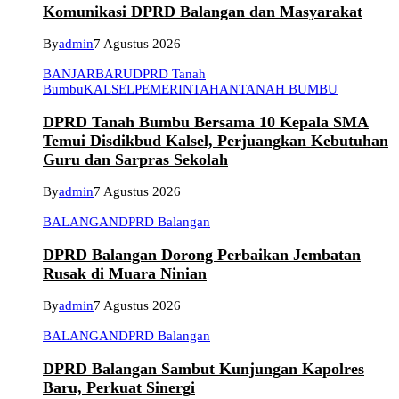
Komunikasi DPRD Balangan dan Masyarakat
By
admin
7 Agustus 2026
BANJARBARU
DPRD Tanah
Bumbu
KALSEL
PEMERINTAHAN
TANAH BUMBU
DPRD Tanah Bumbu Bersama 10 Kepala SMA
Temui Disdikbud Kalsel, Perjuangkan Kebutuhan
Guru dan Sarpras Sekolah
By
admin
7 Agustus 2026
BALANGAN
DPRD Balangan
DPRD Balangan Dorong Perbaikan Jembatan
Rusak di Muara Ninian
By
admin
7 Agustus 2026
BALANGAN
DPRD Balangan
DPRD Balangan Sambut Kunjungan Kapolres
Baru, Perkuat Sinergi