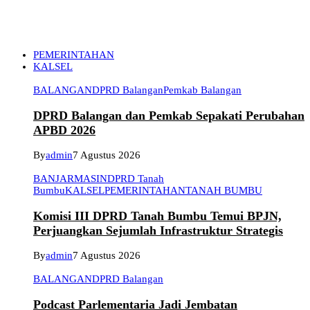
PEMERINTAHAN
KALSEL
BALANGAN
DPRD Balangan
Pemkab Balangan
DPRD Balangan dan Pemkab Sepakati Perubahan
APBD 2026
By
admin
7 Agustus 2026
BANJARMASIN
DPRD Tanah
Bumbu
KALSEL
PEMERINTAHAN
TANAH BUMBU
Komisi III DPRD Tanah Bumbu Temui BPJN,
Perjuangkan Sejumlah Infrastruktur Strategis
By
admin
7 Agustus 2026
BALANGAN
DPRD Balangan
Podcast Parlementaria Jadi Jembatan