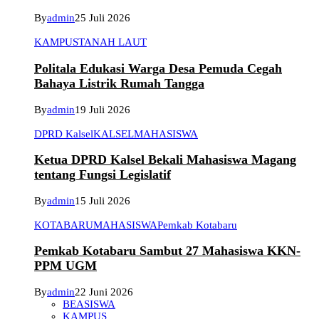
By
admin
25 Juli 2026
KAMPUS
TANAH LAUT
Politala Edukasi Warga Desa Pemuda Cegah
Bahaya Listrik Rumah Tangga
By
admin
19 Juli 2026
DPRD Kalsel
KALSEL
MAHASISWA
Ketua DPRD Kalsel Bekali Mahasiswa Magang
tentang Fungsi Legislatif
By
admin
15 Juli 2026
KOTABARU
MAHASISWA
Pemkab Kotabaru
Pemkab Kotabaru Sambut 27 Mahasiswa KKN-
PPM UGM
By
admin
22 Juni 2026
BEASISWA
KAMPUS