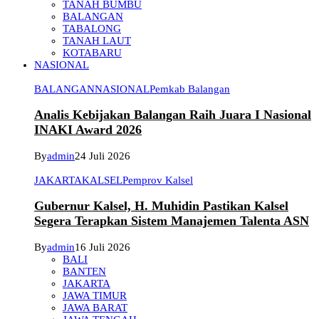
TANAH BUMBU
BALANGAN
TABALONG
TANAH LAUT
KOTABARU
NASIONAL
BALANGAN
NASIONAL
Pemkab Balangan
Analis Kebijakan Balangan Raih Juara I Nasional
INAKI Award 2026
By
admin
24 Juli 2026
JAKARTA
KALSEL
Pemprov Kalsel
Gubernur Kalsel, H. Muhidin Pastikan Kalsel
Segera Terapkan Sistem Manajemen Talenta ASN
By
admin
16 Juli 2026
BALI
BANTEN
JAKARTA
JAWA TIMUR
JAWA BARAT