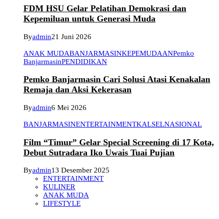
FDM HSU Gelar Pelatihan Demokrasi dan
Kepemiluan untuk Generasi Muda
By
admin
21 Juni 2026
ANAK MUDA
BANJARMASIN
KEPEMUDAAN
Pemko
Banjarmasin
PENDIDIKAN
Pemko Banjarmasin Cari Solusi Atasi Kenakalan
Remaja dan Aksi Kekerasan
By
admin
6 Mei 2026
BANJARMASIN
ENTERTAINMENT
KALSEL
NASIONAL
Film “Timur” Gelar Special Screening di 17 Kota,
Debut Sutradara Iko Uwais Tuai Pujian
By
admin
13 Desember 2025
ENTERTAINMENT
KULINER
ANAK MUDA
LIFESTYLE