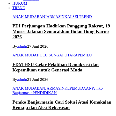
HUKUM
TREND
ANAK MUDA
BANJARMASIN
KALSEL
TREND
PDI Perjuangan Hadirkan Panggung Rakyat, 19
Musisi Jalanan Semarakkan Bulan Bung Karno
2026
By
admin
27 Juni 2026
ANAK MUDA
HULU SUNGAI UTARA
PEMILU
FDM HSU Gelar Pelatihan Demokrasi dan
Kepemiluan untuk Generasi Muda
By
admin
21 Juni 2026
ANAK MUDA
BANJARMASIN
KEPEMUDAAN
Pemko
Banjarmasin
PENDIDIKAN
Pemko Banjarmasin Cari Solusi Atasi Kenakalan
Remaja dan Aksi Kekerasan