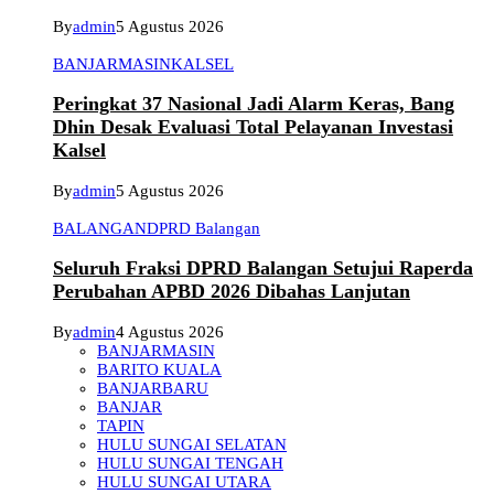
By
admin
5 Agustus 2026
BANJARMASIN
KALSEL
Peringkat 37 Nasional Jadi Alarm Keras, Bang
Dhin Desak Evaluasi Total Pelayanan Investasi
Kalsel
By
admin
5 Agustus 2026
BALANGAN
DPRD Balangan
Seluruh Fraksi DPRD Balangan Setujui Raperda
Perubahan APBD 2026 Dibahas Lanjutan
By
admin
4 Agustus 2026
BANJARMASIN
BARITO KUALA
BANJARBARU
BANJAR
TAPIN
HULU SUNGAI SELATAN
HULU SUNGAI TENGAH
HULU SUNGAI UTARA