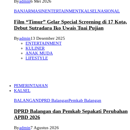
By
admin
6 Mei 2026
BANJARMASIN
ENTERTAINMENT
KALSEL
NASIONAL
Film “Timur” Gelar Special Screening di 17 Kota,
Debut Sutradara Iko Uwais Tuai Pujian
By
admin
13 Desember 2025
ENTERTAINMENT
KULINER
ANAK MUDA
LIFESTYLE
PEMERINTAHAN
KALSEL
BALANGAN
DPRD Balangan
Pemkab Balangan
DPRD Balangan dan Pemkab Sepakati Perubahan
APBD 2026
By
admin
7 Agustus 2026