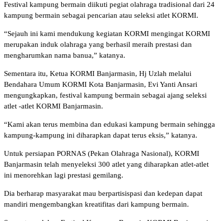
Festival kampung bermain diikuti pegiat olahraga tradisional dari 24
kampung bermain sebagai pencarian atau seleksi atlet KORMI.
“Sejauh ini kami mendukung kegiatan KORMI mengingat KORMI
merupakan induk olah­raga yang berhasil meraih prestasi dan
mengharumkan nama banua,” katanya.
Sementara itu, Ketua KOR­MI Banjarmasin, Hj Uzlah melalui
Bendahara Umum KOR­MI Kota Banjarmasin, Evi Yanti Ansari
mengungkapkan, festival kampung bermain sebagai ajang seleksi
atlet -atlet KORMI Banjarmasin.
“Kami akan terus membina dan edukasi kam­pung bermain se­hingga
kam­pung-kampung ini diharap­kan dapat terus eksis,” katanya.
Untuk persiapan POR­NAS (Pekan Olahraga Nasio­nal), KORMI
Banjarmasin telah menyeleksi 300 atlet yang diharapkan atlet-atlet
ini meno­reh­kan lagi prestasi gemilang.
Dia berharap masyarakat mau berpartisispasi dan ke­depan dapat
mandiri mengem­bangkan kreati­fitas dari kam­pung bermain.