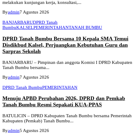
melakukan kunjungan kerja, konsultasi,...
By
admin
7 Agustus 2026
BANJARBARU
DPRD Tanah
Bumbu
KALSEL
PEMERINTAHAN
TANAH BUMBU
DPRD Tanah Bumbu Bersama 10 Kepala SMA Temui
Disdikbud Kalsel, Perjuangkan Kebutuhan Guru dan
Sarpras Sekolah
BANJARBARU – Pimpinan dan anggota Komisi I DPRD Kabupaten
Tanah Bumbu bersama...
By
admin
7 Agustus 2026
DPRD Tanah Bumbu
PEMERINTAHAN
Menuju APBD Perubahan 2026, DPRD dan Pemkab
Tanah Bumbu Resmi Sepakati KUA-PPAS
BATULICIN – DPRD Kabupaten Tanah Bumbu bersama Pemerintah
Kabupaten (Pemkab) Tanah Bumbu...
By
admin
5 Agustus 2026