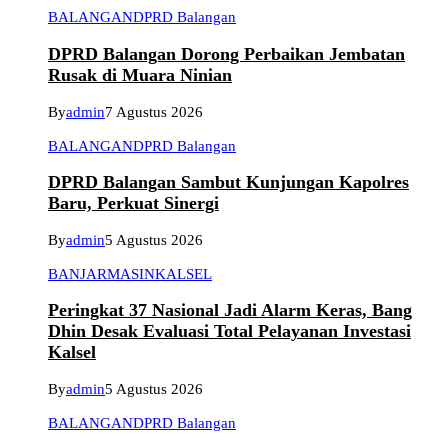
BALANGAN
DPRD Balangan
DPRD Balangan Dorong Perbaikan Jembatan
Rusak di Muara Ninian
By
admin
7 Agustus 2026
BALANGAN
DPRD Balangan
DPRD Balangan Sambut Kunjungan Kapolres
Baru, Perkuat Sinergi
By
admin
5 Agustus 2026
BANJARMASIN
KALSEL
Peringkat 37 Nasional Jadi Alarm Keras, Bang
Dhin Desak Evaluasi Total Pelayanan Investasi
Kalsel
By
admin
5 Agustus 2026
BALANGAN
DPRD Balangan