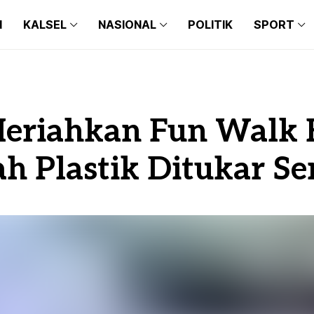
N
KALSEL
NASIONAL
POLITIK
SPORT
BANJARMASIN
BALI
BARITO KUALA
BANTEN
BANJARMASIN
BALI
BANJARBARU
JAKARTA
BARITO KUALA
BANTEN
eriahkan Fun Walk 
BANJAR
JAWA TIMUR
BANJARBARU
JAKARTA
TAPIN
JAWA BARAT
h Plastik Ditukar S
BANJAR
JAWA TIMUR
HULU SUNGAI SELATAN
JAWA TENGAH
TAPIN
JAWA BARAT
HULU SUNGAI TENGAH
MAKASSAR
HULU SUNGAI SELATAN
JAWA TENGAH
HULU SUNGAI UTARA
MEDAN
HULU SUNGAI TENGAH
MAKASSAR
TANAH BUMBU
HULU SUNGAI UTARA
MEDAN
BALANGAN