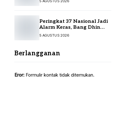
5 AGUSTUS 2026
Kompensasi Pelanggan
Belum Diputuskan
Peringkat 37 Nasional Jadi
Alarm Keras, Bang Dhin
Desak Evaluasi Total
5 AGUSTUS 2026
Pelayanan Investasi Kalsel
Berlangganan
Eror:
Formulir kontak tidak ditemukan.