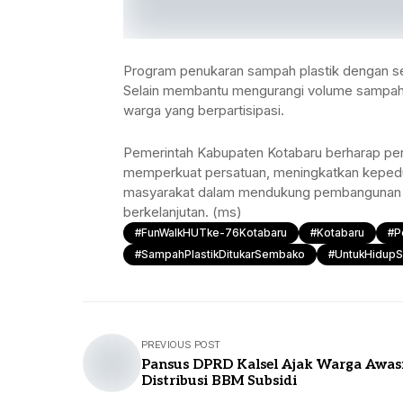
Program penukaran sampah plastik dengan se
Selain membantu mengurangi volume sampah,
warga yang berpartisipasi.
Pemerintah Kabupaten Kotabaru berharap per
memperkuat persatuan, meningkatkan kepeduli
masyarakat dalam mendukung pembangunan da
berkelanjutan. (ms)
#FunWalkHUTke-76Kotabaru
#kotabaru
#P
#SampahPlastikDitukarSembako
#UntukHidupS
PREVIOUS POST
Pansus DPRD Kalsel Ajak Warga Awas
Distribusi BBM Subsidi