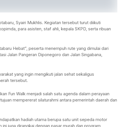
abaru, Syairi Mukhlis. Kegiatan tersebut turut diikuti
pimda, para asisten, staf ahli, kepala SKPD, serta ribuan
baru Hebat”, peserta menempuh rute yang dimulai dari
intasi Jalan Pangeran Diponegoro dan Jalan Singabana,
yarakat yang ingin mengikuti jalan sehat sekaligus
aerah tersebut.
takan Fun Walk menjadi salah satu agenda dalam perayaan
tujuan mempererat silaturahmi antara pemerintah daerah dan
endapatkan hadiah utama berupa satu unit sepeda motor
an ini juga dirangkai dengan pasar murah dan program