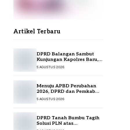
Artikel Terbaru
DPRD Balangan Sambut
Kunjungan Kapolres Baru,
Perkuat Sinergi
5 AGUSTUS 2026
Menuju APBD Perubahan
2026, DPRD dan Pemkab
Tanah Bumbu Resmi
5 AGUSTUS 2026
Sepakati KUA-PPAS
DPRD Tanah Bumbu Tagih
Solusi PLN atas
Pemadaman Listrik,