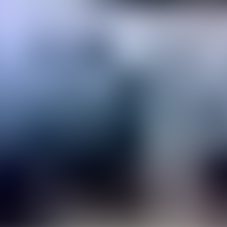
TANAH BUMBU
TABALONG
BALANGAN
TANAH LAUT
TABALONG
KOTABARU
TANAH LAUT
KOTABARU