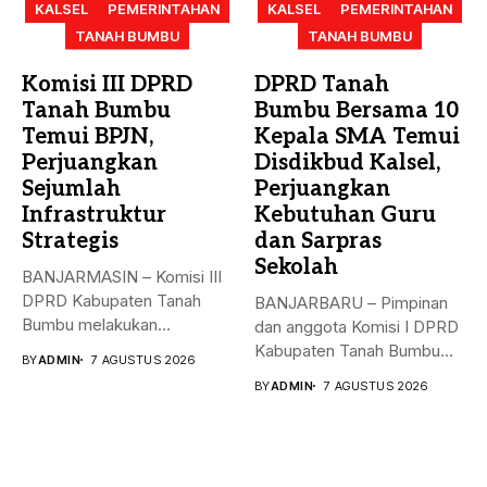
KALSEL
PEMERINTAHAN
KALSEL
PEMERINTAHAN
TANAH BUMBU
TANAH BUMBU
Komisi III DPRD
DPRD Tanah
Tanah Bumbu
Bumbu Bersama 10
Temui BPJN,
Kepala SMA Temui
Perjuangkan
Disdikbud Kalsel,
Sejumlah
Perjuangkan
Infrastruktur
Kebutuhan Guru
Strategis
dan Sarpras
Sekolah
BANJARMASIN – Komisi III
DPRD Kabupaten Tanah
BANJARBARU – Pimpinan
Bumbu melakukan
dan anggota Komisi I DPRD
kunjungan kerja,
Kabupaten Tanah Bumbu
BY
ADMIN
7 AGUSTUS 2026
konsultasi,...
bersama...
BY
ADMIN
7 AGUSTUS 2026