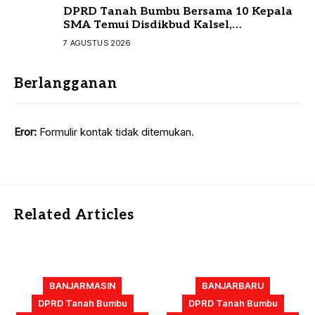
DPRD Tanah Bumbu Bersama 10 Kepala
SMA Temui Disdikbud Kalsel,
Perjuangkan Kebutuhan Guru dan
7 AGUSTUS 2026
Sarpras Sekolah
Berlangganan
Eror:
Formulir kontak tidak ditemukan.
Related Articles
BANJARMASIN
BANJARBARU
DPRD Tanah Bumbu
DPRD Tanah Bumbu