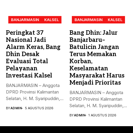
BANJARMASIN
KALSEL
BANJARMASIN
KALSEL
Peringkat 37
Bang Dhin: Jalur
Nasional Jadi
Banjarbaru–
Alarm Keras, Bang
Batulicin Jangan
Dhin Desak
Terus Memakan
Evaluasi Total
Korban,
Pelayanan
Keselamatan
Investasi Kalsel
Masyarakat Harus
Menjadi Prioritas
BANJARMASIN – Anggota
DPRD Provinsi Kalimantan
BANJARMASIN – Anggota
Selatan, H. M. Syaripuddin,
DPRD Provinsi Kalimantan
menyoroti rendahnya...
Selatan, H. M. Syaripuddin,
BY
ADMIN
5 AGUSTUS 2026
S.E., M.A.P.,...
BY
ADMIN
1 AGUSTUS 2026