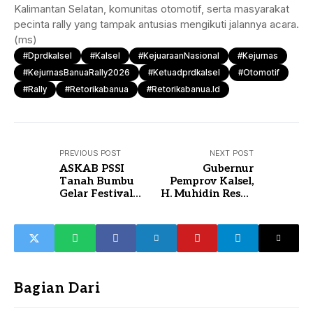
Kalimantan Selatan, komunitas otomotif, serta masyarakat
pecinta rally yang tampak antusias mengikuti jalannya acara.
(ms)
#dprdkalsel
#Kalsel
#KejuaraanNasional
#Kejurnas
#KejurnasBanuaRally2026
#ketuadprdkalsel
#Otomotif
#Rally
#retorikabanua
#retorikabanua.id
PREVIOUS POST
NEXT POST
ASKAB PSSI
Gubernur
Tanah Bumbu
Pemprov Kalsel,
Gelar Festival
H. Muhidin Resmi
Sepak Bola Anak
Buka Banua Rally
2026 di Kalsel
Bagian Dari