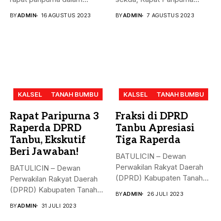
rangka mendengarkan...
Penandatanganan Nota...
BY
ADMIN
16 AGUSTUS 2023
BY
ADMIN
7 AGUSTUS 2023
KALSEL
TANAH BUMBU
KALSEL
TANAH BUMBU
Rapat Paripurna 3
Fraksi di DPRD
Raperda DPRD
Tanbu Apresiasi
Tanbu, Ekskutif
Tiga Raperda
Beri Jawaban!
BATULICIN – Dewan
Perwakilan Rakyat Daerah
BATULICIN – Dewan
(DPRD) Kabupaten Tanah
Perwakilan Rakyat Daerah
Bumbu (Tanbu) menggelar...
(DPRD) Kabupaten Tanah
BY
ADMIN
26 JULI 2023
Bumbu (Tanbu) menggelar...
BY
ADMIN
31 JULI 2023