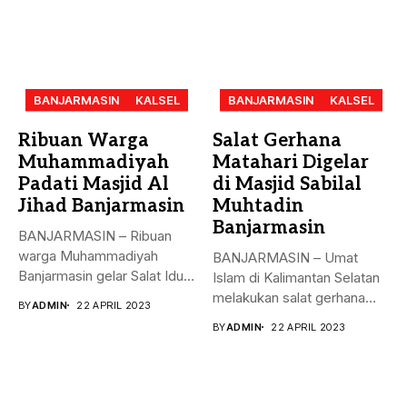
BANJARMASIN
KALSEL
BANJARMASIN
KALSEL
Ribuan Warga
Salat Gerhana
Muhammadiyah
Matahari Digelar
Padati Masjid Al
di Masjid Sabilal
Jihad Banjarmasin
Muhtadin
Banjarmasin
BANJARMASIN – Ribuan
warga Muhammadiyah
BANJARMASIN – Umat
Banjarmasin gelar Salat Idul
Islam di Kalimantan Selatan
Fitri Jumat (21/4)...
melakukan salat gerhana
BY
ADMIN
22 APRIL 2023
matahari (khusyu...
BY
ADMIN
22 APRIL 2023