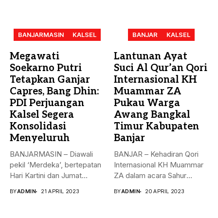
BANJARMASIN
KALSEL
BANJAR
KALSEL
Megawati
Lantunan Ayat
Soekarno Putri
Suci Al Qur’an Qori
Tetapkan Ganjar
Internasional KH
Capres, Bang Dhin:
Muammar ZA
PDI Perjuangan
Pukau Warga
Kalsel Segera
Awang Bangkal
Konsolidasi
Timur Kabupaten
Menyeluruh
Banjar
BANJARMASIN – Diawali
BANJAR – Kehadiran Qori
pekil ‘Merdeka’, bertepatan
Internasional KH Muammar
Hari Kartini dan Jumat
ZA dalam acara Sahur
Berkah, 21...
Bersama...
BY
ADMIN
21 APRIL 2023
BY
ADMIN
20 APRIL 2023