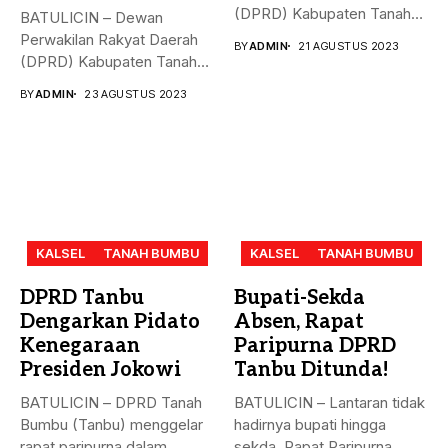
(DPRD) Kabupaten Tanah
BATULICIN – Dewan
Bumbu (Tanbu),
Perwakilan Rakyat Daerah
BY
ADMIN
21 AGUSTUS 2023
menggelar...
(DPRD) Kabupaten Tanah
Bumbu (Tanbu) menggelar...
BY
ADMIN
23 AGUSTUS 2023
KALSEL
TANAH BUMBU
KALSEL
TANAH BUMBU
DPRD Tanbu
Bupati-Sekda
Dengarkan Pidato
Absen, Rapat
Kenegaraan
Paripurna DPRD
Presiden Jokowi
Tanbu Ditunda!
BATULICIN – DPRD Tanah
BATULICIN – Lantaran tidak
Bumbu (Tanbu) menggelar
hadirnya bupati hingga
rapat paripurna dalam
sekda, Rapat Paripurna