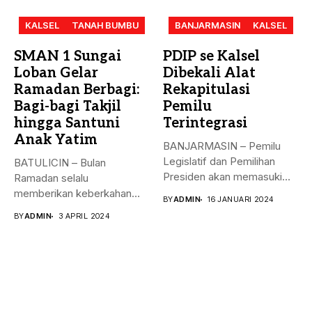
KALSEL
TANAH BUMBU
BANJARMASIN
KALSEL
SMAN 1 Sungai
PDIP se Kalsel
Loban Gelar
Dibekali Alat
Ramadan Berbagi:
Rekapitulasi
Bagi-bagi Takjil
Pemilu
hingga Santuni
Terintegrasi
Anak Yatim
BANJARMASIN – Pemilu
Legislatif dan Pemilihan
BATULICIN – Bulan
Presiden akan memasuki
Ramadan selalu
puncak pemungutan suara...
memberikan keberkahan
BY
ADMIN
16 JANUARI 2024
bagi banyak orang. Tak
BY
ADMIN
3 APRIL 2024
hanya...