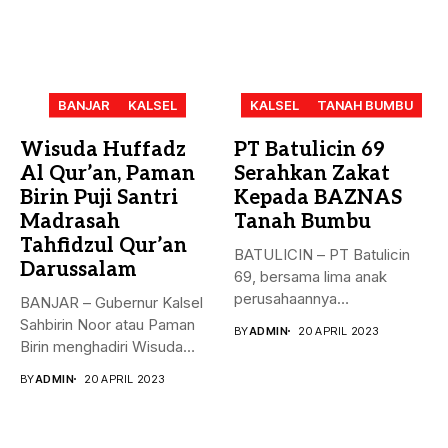
BANJAR
KALSEL
KALSEL
TANAH BUMBU
Wisuda Huffadz
PT Batulicin 69
Al Qur’an, Paman
Serahkan Zakat
Birin Puji Santri
Kepada BAZNAS
Madrasah
Tanah Bumbu
Tahfidzul Qur’an
BATULICIN – PT Batulicin
Darussalam
69, bersama lima anak
perusahaannya
BANJAR – Gubernur Kalsel
menyerahkan Zakat Ma’al...
Sahbirin Noor atau Paman
BY
ADMIN
20 APRIL 2023
Birin menghadiri Wisuda
Huffadz...
BY
ADMIN
20 APRIL 2023