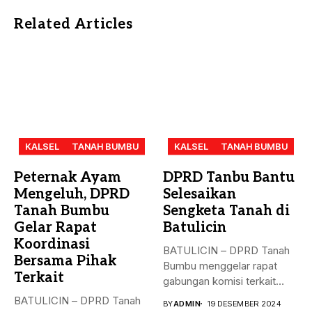
Related Articles
KALSEL
TANAH BUMBU
KALSEL
TANAH BUMBU
Peternak Ayam
DPRD Tanbu Bantu
Mengeluh, DPRD
Selesaikan
Tanah Bumbu
Sengketa Tanah di
Gelar Rapat
Batulicin
Koordinasi
BATULICIN – DPRD Tanah
Bersama Pihak
Bumbu menggelar rapat
Terkait
gabungan komisi terkait
masalah penyelesaian...
BATULICIN – DPRD Tanah
BY
ADMIN
19 DESEMBER 2024