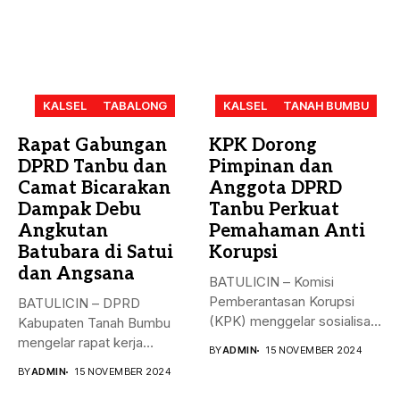
KALSEL
TABALONG
KALSEL
TANAH BUMBU
Rapat Gabungan
KPK Dorong
DPRD Tanbu dan
Pimpinan dan
Camat Bicarakan
Anggota DPRD
Dampak Debu
Tanbu Perkuat
Angkutan
Pemahaman Anti
Batubara di Satui
Korupsi
dan Angsana
BATULICIN – Komisi
Pemberantasan Korupsi
BATULICIN – DPRD
(KPK) menggelar sosialisasi
Kabupaten Tanah Bumbu
bahaya korupsi di DPRD...
mengelar rapat kerja
BY
ADMIN
15 NOVEMBER 2024
gabungan dengan Camat...
BY
ADMIN
15 NOVEMBER 2024