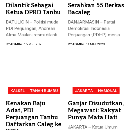
Dilantik Sebagai
Serahkan 55 Berkas
Ketua DPRD Tanbu
Bacaleg
BATULICIN – Politisi muda
BANJARMASIN – Partai
PDI Perjuangan, Andrean
Demokrasi Indonesia
Atma Maulani resmi dilantik
Perjuangan (PDI-P) menjadi
sebagai...
parpol kedua yang
BY
ADMIN
15 MEI 2023
BY
ADMIN
11 MEI 2023
menyerahkan...
KALSEL
TANAH BUMBU
JAKARTA
NASIONAL
Kenakan Baju
Ganjar Disudutkan,
Adat, PDI
Megawati: Rakyat
Perjuangan Tanbu
Punya Mata Hati
Daftarkan Caleg ke
JAKARTA – Ketua Umum