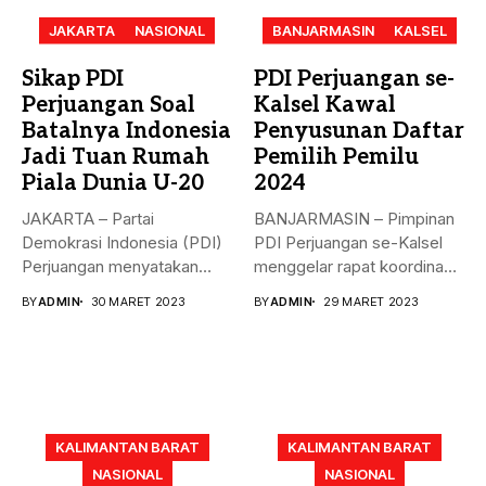
JAKARTA
NASIONAL
BANJARMASIN
KALSEL
Sikap PDI
PDI Perjuangan se-
Perjuangan Soal
Kalsel Kawal
Batalnya Indonesia
Penyusunan Daftar
Jadi Tuan Rumah
Pemilih Pemilu
Piala Dunia U-20
2024
JAKARTA – Partai
BANJARMASIN – Pimpinan
Demokrasi Indonesia (PDI)
PDI Perjuangan se-Kalsel
Perjuangan menyatakan
menggelar rapat koordinasi
sikap terkait batalnya
teknis dalam rangka...
BY
ADMIN
30 MARET 2023
BY
ADMIN
29 MARET 2023
Indonesia...
KALIMANTAN BARAT
KALIMANTAN BARAT
NASIONAL
NASIONAL