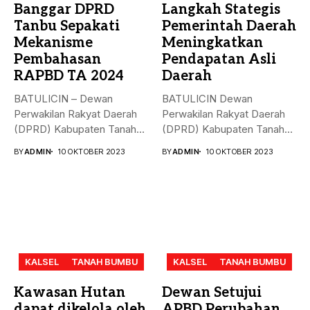
Banggar DPRD
Langkah Stategis
Tanbu Sepakati
Pemerintah Daerah
Mekanisme
Meningkatkan
Pembahasan
Pendapatan Asli
RAPBD TA 2024
Daerah
BATULICIN – Dewan
BATULICIN Dewan
Perwakilan Rakyat Daerah
Perwakilan Rakyat Daerah
(DPRD) Kabupaten Tanah
(DPRD) Kabupaten Tanah
Bumbu (Tanbu) menggelar...
Bumbu (Tanbu) menggelar
BY
ADMIN
10 OKTOBER 2023
BY
ADMIN
10 OKTOBER 2023
rapat...
KALSEL
TANAH BUMBU
KALSEL
TANAH BUMBU
Kawasan Hutan
Dewan Setujui
dapat dikelola oleh
APBD Perubahan