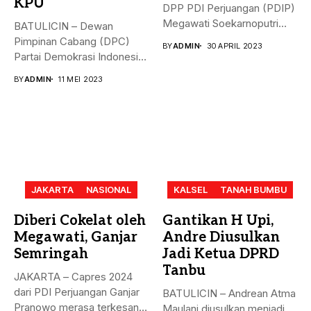
KPU
DPP PDI Perjuangan (PDIP)
Megawati Soekarnoputri
BATULICIN – Dewan
membela Ganjar...
Pimpinan Cabang (DPC)
BY
ADMIN
30 APRIL 2023
Partai Demokrasi Indonesia
(PDI) Perjuangan
BY
ADMIN
11 MEI 2023
Kabupaten...
JAKARTA
NASIONAL
KALSEL
TANAH BUMBU
Diberi Cokelat oleh
Gantikan H Upi,
Megawati, Ganjar
Andre Diusulkan
Semringah
Jadi Ketua DPRD
Tanbu
JAKARTA – Capres 2024
dari PDI Perjuangan Ganjar
BATULICIN – Andrean Atma
Pranowo merasa terkesan
Maulani diusulkan menjadi