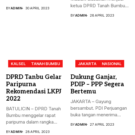
dengan...
ketua DPRD Tanah Bumbu,
BY
ADMIN
30 APRIL 2023
menggantikan...
BY
ADMIN
28 APRIL 2023
KALSEL
TANAH BUMBU
JAKARTA
NASIONAL
DPRD Tanbu Gelar
Dukung Ganjar,
Paripurna
PDIP – PPP Segera
Rekomendasi LKPJ
Bertemu
2022
JAKARTA – Gayung
bersambut. PDI Perjuangan
BATULICIN – DPRD Tanah
buka tangan menerima
Bumbu menggelar rapat
dukungan Partai Persatuan...
paripurna dalam rangka
BY
ADMIN
27 APRIL 2023
rekomendasi Dewan...
BY
ADMIN
28 APRIL 2023