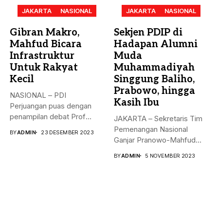
JAKARTA
NASIONAL
JAKARTA
NASIONAL
Gibran Makro,
Sekjen PDIP di
Mahfud Bicara
Hadapan Alumni
Infrastruktur
Muda
Untuk Rakyat
Muhammadiyah
Kecil
Singgung Baliho,
Prabowo, hingga
NASIONAL – PDI
Kasih Ibu
Perjuangan puas dengan
penampilan debat Prof
JAKARTA – Sekretaris Tim
Mahfud sebagai sosok...
Pemenangan Nasional
BY
ADMIN
23 DESEMBER 2023
Ganjar Pranowo-Mahfud
MD, Hasto Kristiyanto,
BY
ADMIN
5 NOVEMBER 2023
menyampaikan...