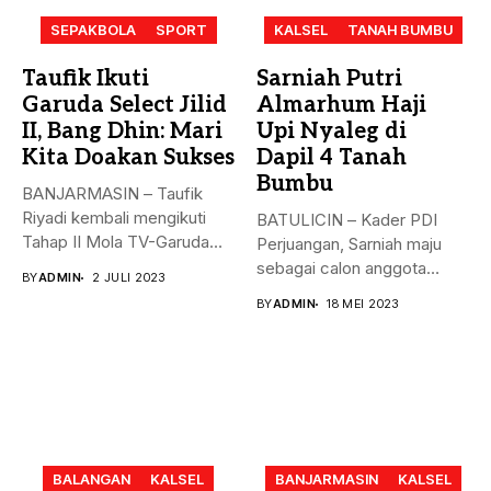
SEPAKBOLA
SPORT
KALSEL
TANAH BUMBU
Taufik Ikuti
Sarniah Putri
Garuda Select Jilid
Almarhum Haji
II, Bang Dhin: Mari
Upi Nyaleg di
Kita Doakan Sukses
Dapil 4 Tanah
Bumbu
BANJARMASIN – Taufik
Riyadi kembali mengikuti
BATULICIN – Kader PDI
Tahap II Mola TV-Garuda
Perjuangan, Sarniah maju
Select Jilid...
sebagai calon anggota
BY
ADMIN
2 JULI 2023
legislatif di...
BY
ADMIN
18 MEI 2023
BALANGAN
KALSEL
BANJARMASIN
KALSEL