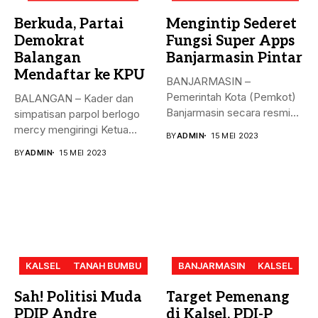
Berkuda, Partai
Mengintip Sederet
Demokrat
Fungsi Super Apps
Balangan
Banjarmasin Pintar
Mendaftar ke KPU
BANJARMASIN –
Pemerintah Kota (Pemkot)
BALANGAN – Kader dan
Banjarmasin secara resmi
simpatisan parpol berlogo
meluncurkan Super Apps
mercy mengiringi Ketua
BY
ADMIN
15 MEI 2023
Banjarmasin...
DPC Partai...
BY
ADMIN
15 MEI 2023
KALSEL
TANAH BUMBU
BANJARMASIN
KALSEL
Sah! Politisi Muda
Target Pemenang
PDIP Andre
di Kalsel, PDI-P