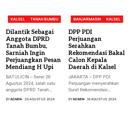
KALSEL
TANAH BUMBU
BANJARMASIN
KALSEL
Dilantik Sebagai
DPP PDI
Anggota DPRD
Perjuangan
Tanah Bumbu,
Serahkan
Sarniah Ingin
Rekomendasi Bakal
Perjuangkan Pesan
Calon Kepala
Mendiang H Upi
Daerah di Kalsel
BATULICIN – Senin 26
JAKARTA – DPP PDI
Agustus 2024, salah satu
Perjuangan menyerahkan
anggota DPRD Tanah
Surat Rekomendasi
Bumbu...
dukungan ke sejumlah
BY
ADMIN
26 AGUSTUS 2024
BY
ADMIN
16 AGUSTUS 2024
Bakal...