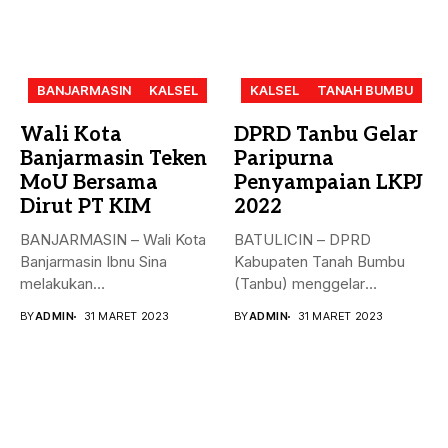
BANJARMASIN
KALSEL
KALSEL
TANAH BUMBU
Wali Kota
DPRD Tanbu Gelar
Banjarmasin Teken
Paripurna
MoU Bersama
Penyampaian LKPJ
Dirut PT KIM
2022
BANJARMASIN – Wali Kota
BATULICIN – DPRD
Banjarmasin Ibnu Sina
Kabupaten Tanah Bumbu
melakukan
(Tanbu) menggelar
penandatanganan nota
paripurna dalam rangka
BY
ADMIN
31 MARET 2023
BY
ADMIN
31 MARET 2023
kesepakatan bersama...
Penyampaian...