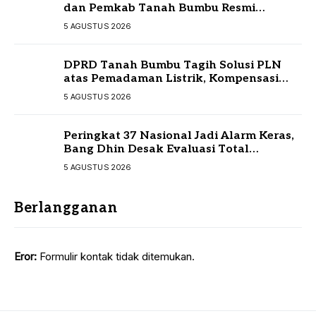
dan Pemkab Tanah Bumbu Resmi
Sepakati KUA-PPAS
5 AGUSTUS 2026
DPRD Tanah Bumbu Tagih Solusi PLN
atas Pemadaman Listrik, Kompensasi
Pelanggan Belum Diputuskan
5 AGUSTUS 2026
Peringkat 37 Nasional Jadi Alarm Keras,
Bang Dhin Desak Evaluasi Total
Pelayanan Investasi Kalsel
5 AGUSTUS 2026
Berlangganan
Eror:
Formulir kontak tidak ditemukan.