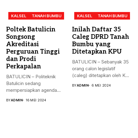
KALSEL
TANAH BUMBU
KALSEL
TANAH BUMBU
Poltek Batulicin
Inilah Daftar 35
Songsong
Caleg DPRD Tanah
Akreditasi
Bumbu yang
Perguruan Tinggi
Ditetapkan KPU
dan Prodi
BATULICIN – Sebanyak 35
Perkapalan
orang calon legislatif
(caleg) ditetapkan oleh KPU
BATULICIN – Politeknik
Kabupaten...
Batulicin sedang
BY
ADMIN
6 MEI 2024
mempersiapkan agenda
besar bulan ini. Akreditasi
BY
ADMIN
16 MEI 2024
perguruan...