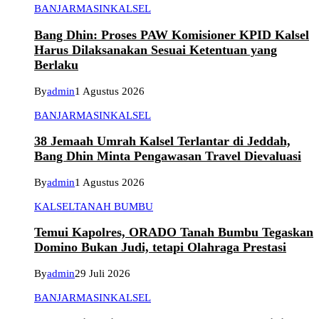
BANJARMASIN
KALSEL
Bang Dhin: Proses PAW Komisioner KPID Kalsel
Harus Dilaksanakan Sesuai Ketentuan yang
Berlaku
By
admin
1 Agustus 2026
BANJARMASIN
KALSEL
38 Jemaah Umrah Kalsel Terlantar di Jeddah,
Bang Dhin Minta Pengawasan Travel Dievaluasi
By
admin
1 Agustus 2026
KALSEL
TANAH BUMBU
Temui Kapolres, ORADO Tanah Bumbu Tegaskan
Domino Bukan Judi, tetapi Olahraga Prestasi
By
admin
29 Juli 2026
BANJARMASIN
KALSEL