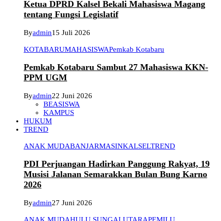
Ketua DPRD Kalsel Bekali Mahasiswa Magang
tentang Fungsi Legislatif
By
admin
15 Juli 2026
KOTABARU
MAHASISWA
Pemkab Kotabaru
Pemkab Kotabaru Sambut 27 Mahasiswa KKN-
PPM UGM
By
admin
22 Juni 2026
BEASISWA
KAMPUS
HUKUM
TREND
ANAK MUDA
BANJARMASIN
KALSEL
TREND
PDI Perjuangan Hadirkan Panggung Rakyat, 19
Musisi Jalanan Semarakkan Bulan Bung Karno
2026
By
admin
27 Juni 2026
ANAK MUDA
HULU SUNGAI UTARA
PEMILU