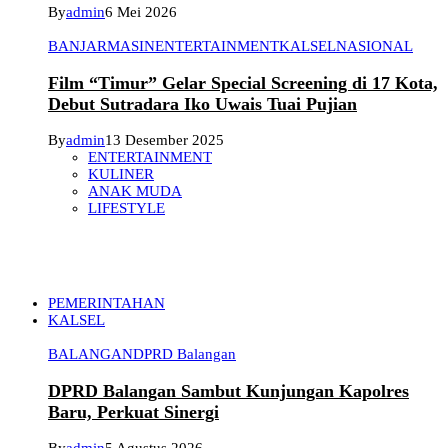
By
admin
6 Mei 2026
BANJARMASIN
ENTERTAINMENT
KALSEL
NASIONAL
Film “Timur” Gelar Special Screening di 17 Kota,
Debut Sutradara Iko Uwais Tuai Pujian
By
admin
13 Desember 2025
ENTERTAINMENT
KULINER
ANAK MUDA
LIFESTYLE
PEMERINTAHAN
KALSEL
BALANGAN
DPRD Balangan
DPRD Balangan Sambut Kunjungan Kapolres
Baru, Perkuat Sinergi