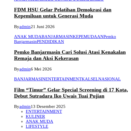
FDM HSU Gelar Pelatihan Demokrasi dan
Kepemiluan untuk Generasi Muda
By
admin
21 Juni 2026
ANAK MUDA
BANJARMASIN
KEPEMUDAAN
Pemko
Banjarmasin
PENDIDIKAN
Pemko Banjarmasin Cari Solusi Atasi Kenakalan
Remaja dan Aksi Kekerasan
By
admin
6 Mei 2026
BANJARMASIN
ENTERTAINMENT
KALSEL
NASIONAL
Film “Timur” Gelar Special Screening di 17 Kota,
Debut Sutradara Iko Uwais Tuai Pujian
By
admin
13 Desember 2025
ENTERTAINMENT
KULINER
ANAK MUDA
LIFESTYLE