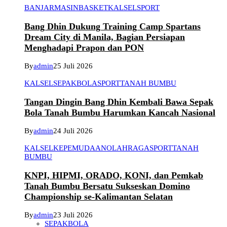
BANJARMASIN
BASKET
KALSEL
SPORT
Bang Dhin Dukung Training Camp Spartans
Dream City di Manila, Bagian Persiapan
Menghadapi Prapon dan PON
By
admin
25 Juli 2026
KALSEL
SEPAKBOLA
SPORT
TANAH BUMBU
Tangan Dingin Bang Dhin Kembali Bawa Sepak
Bola Tanah Bumbu Harumkan Kancah Nasional
By
admin
24 Juli 2026
KALSEL
KEPEMUDAAN
OLAHRAGA
SPORT
TANAH
BUMBU
KNPI, HIPMI, ORADO, KONI, dan Pemkab
Tanah Bumbu Bersatu Sukseskan Domino
Championship se-Kalimantan Selatan
By
admin
23 Juli 2026
SEPAKBOLA