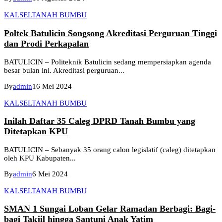
KALSEL
TANAH BUMBU
Poltek Batulicin Songsong Akreditasi Perguruan Tinggi
dan Prodi Perkapalan
BATULICIN – Politeknik Batulicin sedang mempersiapkan agenda
besar bulan ini. Akreditasi perguruan...
By
admin
16 Mei 2024
KALSEL
TANAH BUMBU
Inilah Daftar 35 Caleg DPRD Tanah Bumbu yang
Ditetapkan KPU
BATULICIN – Sebanyak 35 orang calon legislatif (caleg) ditetapkan
oleh KPU Kabupaten...
By
admin
6 Mei 2024
KALSEL
TANAH BUMBU
SMAN 1 Sungai Loban Gelar Ramadan Berbagi: Bagi-
bagi Takjil hingga Santuni Anak Yatim