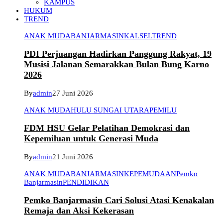
KAMPUS
HUKUM
TREND
ANAK MUDA
BANJARMASIN
KALSEL
TREND
PDI Perjuangan Hadirkan Panggung Rakyat, 19
Musisi Jalanan Semarakkan Bulan Bung Karno
2026
By
admin
27 Juni 2026
ANAK MUDA
HULU SUNGAI UTARA
PEMILU
FDM HSU Gelar Pelatihan Demokrasi dan
Kepemiluan untuk Generasi Muda
By
admin
21 Juni 2026
ANAK MUDA
BANJARMASIN
KEPEMUDAAN
Pemko
Banjarmasin
PENDIDIKAN
Pemko Banjarmasin Cari Solusi Atasi Kenakalan
Remaja dan Aksi Kekerasan