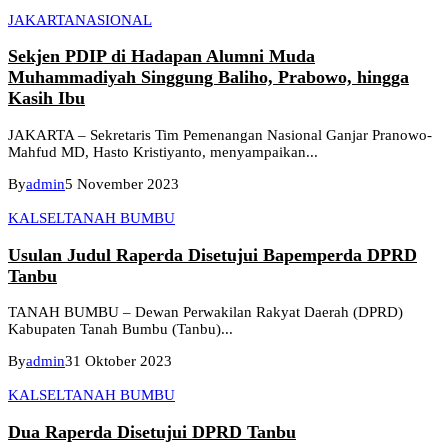
JAKARTA
NASIONAL
Sekjen PDIP di Hadapan Alumni Muda
Muhammadiyah Singgung Baliho, Prabowo, hingga
Kasih Ibu
JAKARTA – Sekretaris Tim Pemenangan Nasional Ganjar Pranowo-
Mahfud MD, Hasto Kristiyanto, menyampaikan...
By
admin
5 November 2023
KALSEL
TANAH BUMBU
Usulan Judul Raperda Disetujui Bapemperda DPRD
Tanbu
TANAH BUMBU – Dewan Perwakilan Rakyat Daerah (DPRD)
Kabupaten Tanah Bumbu (Tanbu)...
By
admin
31 Oktober 2023
KALSEL
TANAH BUMBU
Dua Raperda Disetujui DPRD Tanbu