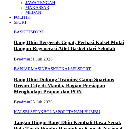
JAWA TENGAH
MAKASSAR
MEDAN
POLITIK
SPORT
BASKET
SPORT
Bang Dhin Bergerak Cepat, Perbasi Kalsel Mulai
Bangun Regenerasi Atlet Basket dari Sekolah
By
admin
31 Juli 2026
BANJARMASIN
BASKET
KALSEL
SPORT
Bang Dhin Dukung Training Camp Spartans
Dream City di Manila, Bagian Persiapan
Menghadapi Prapon dan PON
By
admin
25 Juli 2026
KALSEL
SEPAKBOLA
SPORT
TANAH BUMBU
Tangan Dingin Bang Dhin Kembali Bawa Sepak
Bola Tanah Bumbu Harumkan Kancah Nasional