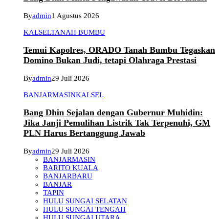
By
admin
1 Agustus 2026
KALSEL
TANAH BUMBU
Temui Kapolres, ORADO Tanah Bumbu Tegaskan
Domino Bukan Judi, tetapi Olahraga Prestasi
By
admin
29 Juli 2026
BANJARMASIN
KALSEL
Bang Dhin Sejalan dengan Gubernur Muhidin:
Jika Janji Pemulihan Listrik Tak Terpenuhi, GM
PLN Harus Bertanggung Jawab
By
admin
29 Juli 2026
BANJARMASIN
BARITO KUALA
BANJARBARU
BANJAR
TAPIN
HULU SUNGAI SELATAN
HULU SUNGAI TENGAH
HULU SUNGAI UTARA