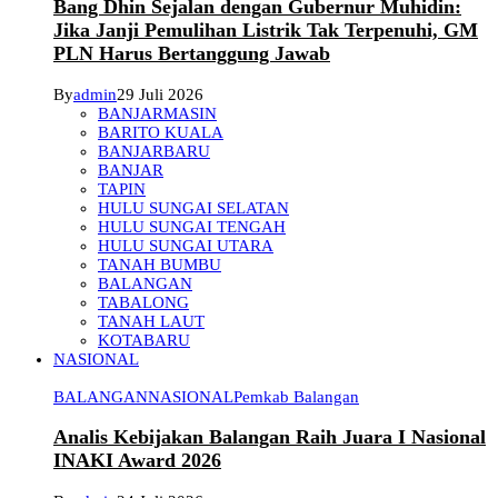
Bang Dhin Sejalan dengan Gubernur Muhidin:
Jika Janji Pemulihan Listrik Tak Terpenuhi, GM
PLN Harus Bertanggung Jawab
By
admin
29 Juli 2026
BANJARMASIN
BARITO KUALA
BANJARBARU
BANJAR
TAPIN
HULU SUNGAI SELATAN
HULU SUNGAI TENGAH
HULU SUNGAI UTARA
TANAH BUMBU
BALANGAN
TABALONG
TANAH LAUT
KOTABARU
NASIONAL
BALANGAN
NASIONAL
Pemkab Balangan
Analis Kebijakan Balangan Raih Juara I Nasional
INAKI Award 2026