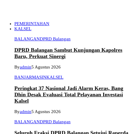
PEMERINTAHAN
KALSEL
BALANGAN
DPRD Balangan
DPRD Balangan Sambut Kunjungan Kapolres
Baru, Perkuat Sinergi
By
admin
5 Agustus 2026
BANJARMASIN
KALSEL
Peringkat 37 Nasional Jadi Alarm Keras, Bang
Dhin Desak Evaluasi Total Pelayanan Investasi
Kalsel
By
admin
5 Agustus 2026
BALANGAN
DPRD Balangan
Seluruh Fraksi DPRD Balangan Setujui Raperda