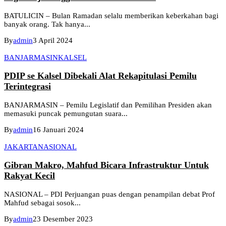
BATULICIN – Bulan Ramadan selalu memberikan keberkahan bagi
banyak orang. Tak hanya...
By
admin
3 April 2024
BANJARMASIN
KALSEL
PDIP se Kalsel Dibekali Alat Rekapitulasi Pemilu
Terintegrasi
BANJARMASIN – Pemilu Legislatif dan Pemilihan Presiden akan
memasuki puncak pemungutan suara...
By
admin
16 Januari 2024
JAKARTA
NASIONAL
Gibran Makro, Mahfud Bicara Infrastruktur Untuk
Rakyat Kecil
NASIONAL – PDI Perjuangan puas dengan penampilan debat Prof
Mahfud sebagai sosok...
By
admin
23 Desember 2023