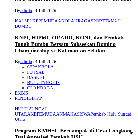
By
admin
24 Juli 2026
KALSEL
KEPEMUDAAN
OLAHRAGA
SPORT
TANAH
BUMBU
KNPI, HIPMI, ORADO, KONI, dan Pemkab
Tanah Bumbu Bersatu Sukseskan Domino
Championship se-Kalimantan Selatan
By
admin
23 Juli 2026
SEPAKBOLA
FUTSAL
BASKET
BULUTANGKIS
OLAHRAGA
EKBIS
PENDIDIKAN
HULU SUNGAI
UTARA
KEPEMUDAAN
MAHASISWA
Pemkab Hulu Sungai
Utara
Program KMHSU Berdampak di Desa Longkong
Tuai Apresiasi Pemkab HSU