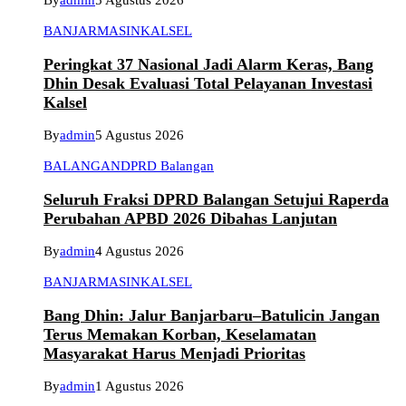
By
admin
5 Agustus 2026
BANJARMASIN
KALSEL
Peringkat 37 Nasional Jadi Alarm Keras, Bang
Dhin Desak Evaluasi Total Pelayanan Investasi
Kalsel
By
admin
5 Agustus 2026
BALANGAN
DPRD Balangan
Seluruh Fraksi DPRD Balangan Setujui Raperda
Perubahan APBD 2026 Dibahas Lanjutan
By
admin
4 Agustus 2026
BANJARMASIN
KALSEL
Bang Dhin: Jalur Banjarbaru–Batulicin Jangan
Terus Memakan Korban, Keselamatan
Masyarakat Harus Menjadi Prioritas
By
admin
1 Agustus 2026