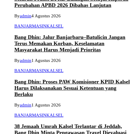
Perubahan APBD 2026 Dibahas Lanjutan
By
admin
4 Agustus 2026
BANJARMASIN
KALSEL
Bang Dhin: Jalur Banjarbaru–Batulicin Jangan
Terus Memakan Korban, Keselamatan
Masyarakat Harus Menjadi Prioritas
By
admin
1 Agustus 2026
BANJARMASIN
KALSEL
Bang Dhin: Proses PAW Komisioner KPID Kalsel
Harus Dilaksanakan Sesuai Ketentuan yang
Berlaku
By
admin
1 Agustus 2026
BANJARMASIN
KALSEL
38 Jemaah Umrah Kalsel Terlantar di Jeddah,
Bang Dhin Minta Pengawasan Travel Dievaluasi