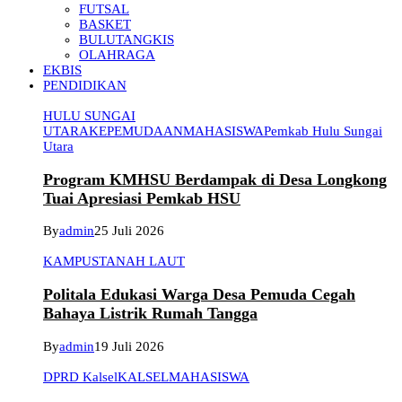
FUTSAL
BASKET
BULUTANGKIS
OLAHRAGA
EKBIS
PENDIDIKAN
HULU SUNGAI
UTARA
KEPEMUDAAN
MAHASISWA
Pemkab Hulu Sungai
Utara
Program KMHSU Berdampak di Desa Longkong
Tuai Apresiasi Pemkab HSU
By
admin
25 Juli 2026
KAMPUS
TANAH LAUT
Politala Edukasi Warga Desa Pemuda Cegah
Bahaya Listrik Rumah Tangga
By
admin
19 Juli 2026
DPRD Kalsel
KALSEL
MAHASISWA