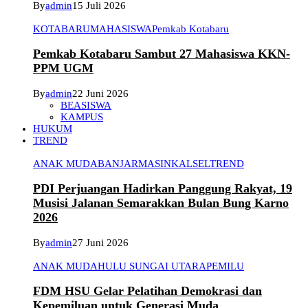
By
admin
15 Juli 2026
KOTABARU
MAHASISWA
Pemkab Kotabaru
Pemkab Kotabaru Sambut 27 Mahasiswa KKN-
PPM UGM
By
admin
22 Juni 2026
BEASISWA
KAMPUS
HUKUM
TREND
ANAK MUDA
BANJARMASIN
KALSEL
TREND
PDI Perjuangan Hadirkan Panggung Rakyat, 19
Musisi Jalanan Semarakkan Bulan Bung Karno
2026
By
admin
27 Juni 2026
ANAK MUDA
HULU SUNGAI UTARA
PEMILU
FDM HSU Gelar Pelatihan Demokrasi dan
Kepemiluan untuk Generasi Muda