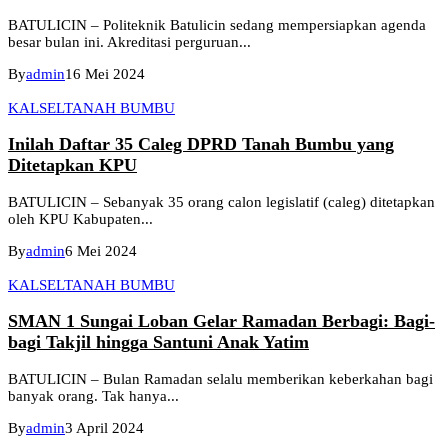
BATULICIN – Politeknik Batulicin sedang mempersiapkan agenda
besar bulan ini. Akreditasi perguruan...
By
admin
16 Mei 2024
KALSEL
TANAH BUMBU
Inilah Daftar 35 Caleg DPRD Tanah Bumbu yang
Ditetapkan KPU
BATULICIN – Sebanyak 35 orang calon legislatif (caleg) ditetapkan
oleh KPU Kabupaten...
By
admin
6 Mei 2024
KALSEL
TANAH BUMBU
SMAN 1 Sungai Loban Gelar Ramadan Berbagi: Bagi-
bagi Takjil hingga Santuni Anak Yatim
BATULICIN – Bulan Ramadan selalu memberikan keberkahan bagi
banyak orang. Tak hanya...
By
admin
3 April 2024