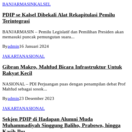
BANJARMASIN
KALSEL
PDIP se Kalsel Dibekali Alat Rekapitulasi Pemilu
Terintegrasi
BANJARMASIN – Pemilu Legislatif dan Pemilihan Presiden akan
memasuki puncak pemungutan suara...
By
admin
16 Januari 2024
JAKARTA
NASIONAL
Gibran Makro, Mahfud Bicara Infrastruktur Untuk
Rakyat Kecil
NASIONAL – PDI Perjuangan puas dengan penampilan debat Prof
Mahfud sebagai sosok...
By
admin
23 Desember 2023
JAKARTA
NASIONAL
Sekjen PDIP di Hadapan Alumni Muda
Muhammadiyah Singgung Baliho, Prabowo, hingga
Kasih Ibu