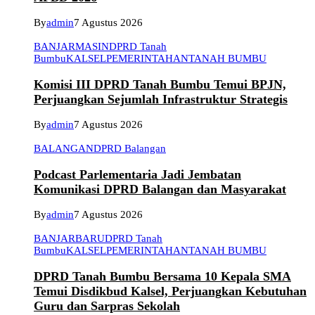
By
admin
7 Agustus 2026
BANJARMASIN
DPRD Tanah
Bumbu
KALSEL
PEMERINTAHAN
TANAH BUMBU
Komisi III DPRD Tanah Bumbu Temui BPJN,
Perjuangkan Sejumlah Infrastruktur Strategis
By
admin
7 Agustus 2026
BALANGAN
DPRD Balangan
Podcast Parlementaria Jadi Jembatan
Komunikasi DPRD Balangan dan Masyarakat
By
admin
7 Agustus 2026
BANJARBARU
DPRD Tanah
Bumbu
KALSEL
PEMERINTAHAN
TANAH BUMBU
DPRD Tanah Bumbu Bersama 10 Kepala SMA
Temui Disdikbud Kalsel, Perjuangkan Kebutuhan
Guru dan Sarpras Sekolah