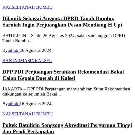
KALSEL
TANAH BUMBU
Dilantik Sebagai Anggota DPRD Tanah Bumbu,
Sarniah Ingin Perjuangkan Pesan Mendiang H Upi
BATULICIN – Senin 26 Agustus 2024, salah satu anggota DPRD
Tanah Bumbu...
By
admin
26 Agustus 2024
BANJARMASIN
KALSEL
DPP PDI Perjuangan Serahkan Rekomendasi Bakal
Calon Kepala Daerah di Kalsel
JAKARTA – DPP PDI Perjuangan menyerahkan Surat Rekomendasi
dukungan ke sejumlah Bakal...
By
admin
16 Agustus 2024
KALSEL
TANAH BUMBU
Poltek Batulicin Songsong Akreditasi Perguruan Tinggi
dan Prodi Perkapalan