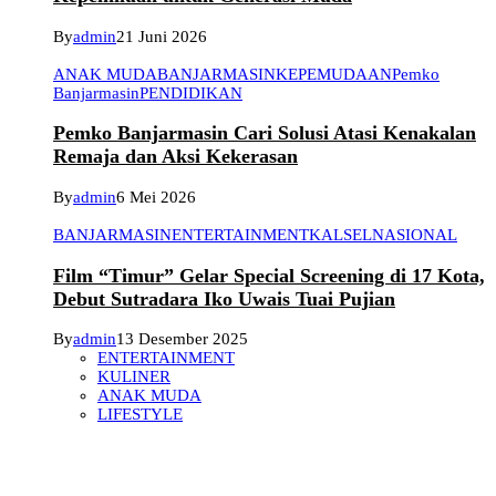
By
admin
21 Juni 2026
ANAK MUDA
BANJARMASIN
KEPEMUDAAN
Pemko
Banjarmasin
PENDIDIKAN
Pemko Banjarmasin Cari Solusi Atasi Kenakalan
Remaja dan Aksi Kekerasan
By
admin
6 Mei 2026
BANJARMASIN
ENTERTAINMENT
KALSEL
NASIONAL
Film “Timur” Gelar Special Screening di 17 Kota,
Debut Sutradara Iko Uwais Tuai Pujian
By
admin
13 Desember 2025
ENTERTAINMENT
KULINER
ANAK MUDA
LIFESTYLE