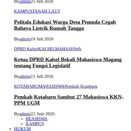
By
admin
25 Juli 2026
KAMPUS
TANAH LAUT
Politala Edukasi Warga Desa Pemuda Cegah
Bahaya Listrik Rumah Tangga
By
admin
19 Juli 2026
DPRD Kalsel
KALSEL
MAHASISWA
Ketua DPRD Kalsel Bekali Mahasiswa Magang
tentang Fungsi Legislatif
By
admin
15 Juli 2026
KOTABARU
MAHASISWA
Pemkab Kotabaru
Pemkab Kotabaru Sambut 27 Mahasiswa KKN-
PPM UGM
By
admin
22 Juni 2026
BEASISWA
KAMPUS
HUKUM