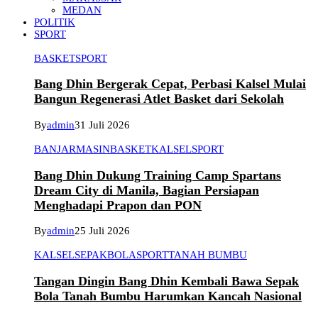
MEDAN
POLITIK
SPORT
BASKET
SPORT
Bang Dhin Bergerak Cepat, Perbasi Kalsel Mulai
Bangun Regenerasi Atlet Basket dari Sekolah
By
admin
31 Juli 2026
BANJARMASIN
BASKET
KALSEL
SPORT
Bang Dhin Dukung Training Camp Spartans
Dream City di Manila, Bagian Persiapan
Menghadapi Prapon dan PON
By
admin
25 Juli 2026
KALSEL
SEPAKBOLA
SPORT
TANAH BUMBU
Tangan Dingin Bang Dhin Kembali Bawa Sepak
Bola Tanah Bumbu Harumkan Kancah Nasional