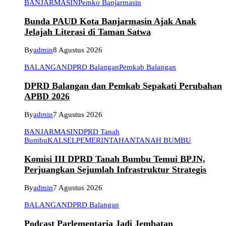
BANJARMASIN
Pemko Banjarmasin
Bunda PAUD Kota Banjarmasin Ajak Anak
Jelajah Literasi di Taman Satwa
By
admin
8 Agustus 2026
BALANGAN
DPRD Balangan
Pemkab Balangan
DPRD Balangan dan Pemkab Sepakati Perubahan
APBD 2026
By
admin
7 Agustus 2026
BANJARMASIN
DPRD Tanah
Bumbu
KALSEL
PEMERINTAHAN
TANAH BUMBU
Komisi III DPRD Tanah Bumbu Temui BPJN,
Perjuangkan Sejumlah Infrastruktur Strategis
By
admin
7 Agustus 2026
BALANGAN
DPRD Balangan
Podcast Parlementaria Jadi Jembatan