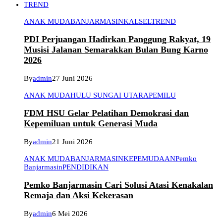
TREND
ANAK MUDA
BANJARMASIN
KALSEL
TREND
PDI Perjuangan Hadirkan Panggung Rakyat, 19
Musisi Jalanan Semarakkan Bulan Bung Karno
2026
By
admin
27 Juni 2026
ANAK MUDA
HULU SUNGAI UTARA
PEMILU
FDM HSU Gelar Pelatihan Demokrasi dan
Kepemiluan untuk Generasi Muda
By
admin
21 Juni 2026
ANAK MUDA
BANJARMASIN
KEPEMUDAAN
Pemko
Banjarmasin
PENDIDIKAN
Pemko Banjarmasin Cari Solusi Atasi Kenakalan
Remaja dan Aksi Kekerasan
By
admin
6 Mei 2026