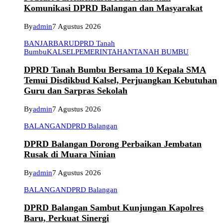
Komunikasi DPRD Balangan dan Masyarakat
By
admin
7 Agustus 2026
BANJARBARU
DPRD Tanah
Bumbu
KALSEL
PEMERINTAHAN
TANAH BUMBU
DPRD Tanah Bumbu Bersama 10 Kepala SMA
Temui Disdikbud Kalsel, Perjuangkan Kebutuhan
Guru dan Sarpras Sekolah
By
admin
7 Agustus 2026
BALANGAN
DPRD Balangan
DPRD Balangan Dorong Perbaikan Jembatan
Rusak di Muara Ninian
By
admin
7 Agustus 2026
BALANGAN
DPRD Balangan
DPRD Balangan Sambut Kunjungan Kapolres
Baru, Perkuat Sinergi