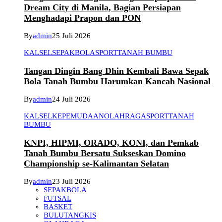
Dream City di Manila, Bagian Persiapan
Menghadapi Prapon dan PON
By
admin
25 Juli 2026
KALSEL
SEPAKBOLA
SPORT
TANAH BUMBU
Tangan Dingin Bang Dhin Kembali Bawa Sepak
Bola Tanah Bumbu Harumkan Kancah Nasional
By
admin
24 Juli 2026
KALSEL
KEPEMUDAAN
OLAHRAGA
SPORT
TANAH
BUMBU
KNPI, HIPMI, ORADO, KONI, dan Pemkab
Tanah Bumbu Bersatu Sukseskan Domino
Championship se-Kalimantan Selatan
By
admin
23 Juli 2026
SEPAKBOLA
FUTSAL
BASKET
BULUTANGKIS