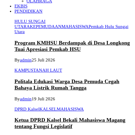
OLAHRAGA
EKBIS
PENDIDIKAN
HULU SUNGAI
UTARA
KEPEMUDAAN
MAHASISWA
Pemkab Hulu Sungai
Utara
Program KMHSU Berdampak di Desa Longkong
Tuai Apresiasi Pemkab HSU
By
admin
25 Juli 2026
KAMPUS
TANAH LAUT
Politala Edukasi Warga Desa Pemuda Cegah
Bahaya Listrik Rumah Tangga
By
admin
19 Juli 2026
DPRD Kalsel
KALSEL
MAHASISWA
Ketua DPRD Kalsel Bekali Mahasiswa Magang
tentang Fungsi Legislatif