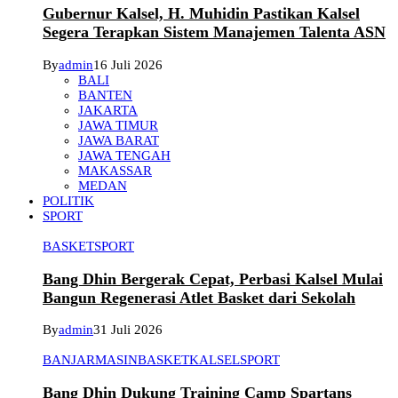
Gubernur Kalsel, H. Muhidin Pastikan Kalsel
Segera Terapkan Sistem Manajemen Talenta ASN
By
admin
16 Juli 2026
BALI
BANTEN
JAKARTA
JAWA TIMUR
JAWA BARAT
JAWA TENGAH
MAKASSAR
MEDAN
POLITIK
SPORT
BASKET
SPORT
Bang Dhin Bergerak Cepat, Perbasi Kalsel Mulai
Bangun Regenerasi Atlet Basket dari Sekolah
By
admin
31 Juli 2026
BANJARMASIN
BASKET
KALSEL
SPORT
Bang Dhin Dukung Training Camp Spartans