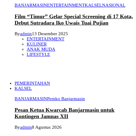
BANJARMASIN
ENTERTAINMENT
KALSEL
NASIONAL
Film “Timur” Gelar Special Screening di 17 Kota,
Debut Sutradara Iko Uwais Tuai Pujian
By
admin
13 Desember 2025
ENTERTAINMENT
KULINER
ANAK MUDA
LIFESTYLE
PEMERINTAHAN
KALSEL
BANJARMASIN
Pemko Banjarmasin
Pesan Ketua Kwarcab Banjarmasin untuk
Kontingen Jamnas XII
By
admin
8 Agustus 2026