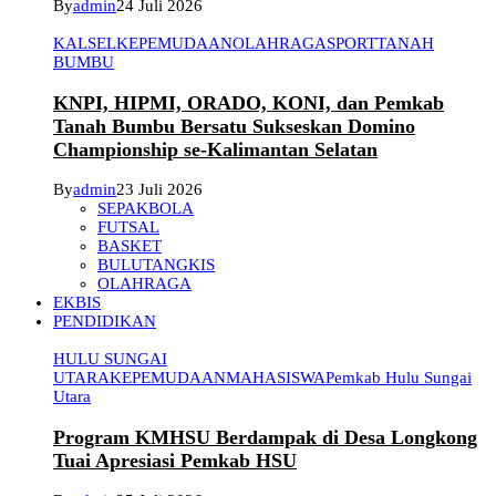
By
admin
24 Juli 2026
KALSEL
KEPEMUDAAN
OLAHRAGA
SPORT
TANAH
BUMBU
KNPI, HIPMI, ORADO, KONI, dan Pemkab
Tanah Bumbu Bersatu Sukseskan Domino
Championship se-Kalimantan Selatan
By
admin
23 Juli 2026
SEPAKBOLA
FUTSAL
BASKET
BULUTANGKIS
OLAHRAGA
EKBIS
PENDIDIKAN
HULU SUNGAI
UTARA
KEPEMUDAAN
MAHASISWA
Pemkab Hulu Sungai
Utara
Program KMHSU Berdampak di Desa Longkong
Tuai Apresiasi Pemkab HSU