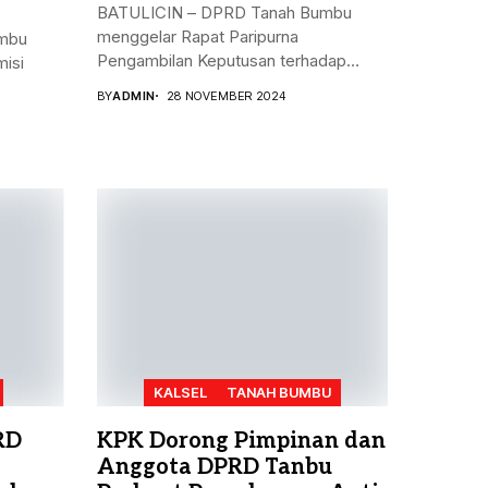
BATULICIN – DPRD Tanah Bumbu
menggelar Rapat Paripurna
mbu
Pengambilan Keputusan terhadap
isi
Rancangan...
BY
ADMIN
28 NOVEMBER 2024
KALSEL
TANAH BUMBU
RD
KPK Dorong Pimpinan dan
Anggota DPRD Tanbu