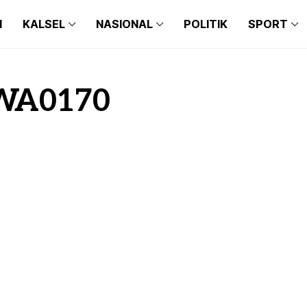
N
KALSEL
NASIONAL
POLITIK
SPORT
BANJARMASIN
BALI
BARITO KUALA
BANTEN
BANJARMASIN
BALI
BANJARBARU
JAKARTA
WA0170
BARITO KUALA
BANTEN
BANJAR
JAWA TIMUR
BANJARBARU
JAKARTA
TAPIN
JAWA BARAT
BANJAR
JAWA TIMUR
HULU SUNGAI SELATAN
JAWA TENGAH
TAPIN
JAWA BARAT
HULU SUNGAI TENGAH
MAKASSAR
HULU SUNGAI SELATAN
JAWA TENGAH
HULU SUNGAI UTARA
MEDAN
HULU SUNGAI TENGAH
MAKASSAR
TANAH BUMBU
HULU SUNGAI UTARA
MEDAN
BALANGAN