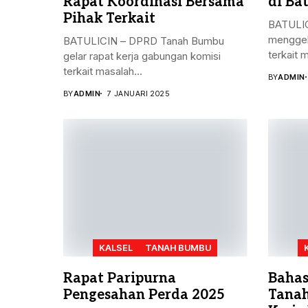
Rapat Koordinasi Bersama
di Bat
Pihak Terkait
BATULIC
menggel
BATULICIN – DPRD Tanah Bumbu
terkait 
gelar rapat kerja gabungan komisi
terkait masalah...
BY
ADMIN
BY
ADMIN
7 JANUARI 2025
KALSEL
TANAH BUMBU
Rapat Paripurna
Bahas
Pengesahan Perda 2025
Tanah