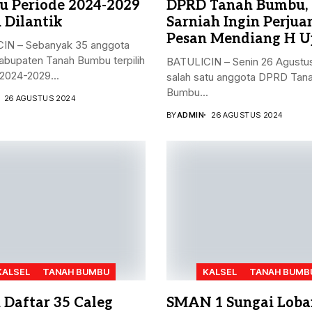
 Periode 2024-2029
DPRD Tanah Bumbu,
 Dilantik
Sarniah Ingin Perju
Pesan Mendiang H U
IN – Sebanyak 35 anggota
bupaten Tanah Bumbu terpilih
BATULICIN – Senin 26 Agustu
2024-2029...
salah satu anggota DPRD Tan
Bumbu...
26 AGUSTUS 2024
BY
ADMIN
26 AGUSTUS 2024
KALSEL
TANAH BUMBU
KALSEL
TANAH BUMB
h Daftar 35 Caleg
SMAN 1 Sungai Loba