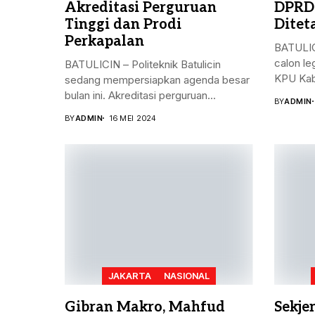
Akreditasi Perguruan
DPRD
Tinggi dan Prodi
Ditet
Perkapalan
BATULIC
calon le
BATULICIN – Politeknik Batulicin
KPU Kab
sedang mempersiapkan agenda besar
bulan ini. Akreditasi perguruan...
BY
ADMIN
BY
ADMIN
16 MEI 2024
JAKARTA
NASIONAL
Gibran Makro, Mahfud
Sekje