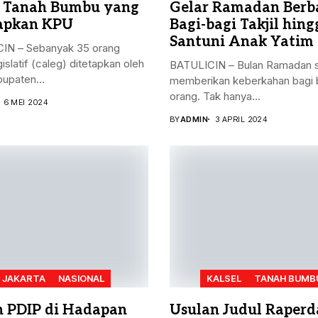
 Tanah Bumbu yang
Gelar Ramadan Berba
apkan KPU
Bagi-bagi Takjil hing
Santuni Anak Yatim
IN – Sebanyak 35 orang
gislatif (caleg) ditetapkan oleh
BATULICIN – Bulan Ramadan s
upaten...
memberikan keberkahan bagi 
orang. Tak hanya...
6 MEI 2024
BY
ADMIN
3 APRIL 2024
JAKARTA
NASIONAL
KALSEL
TANAH BUMB
n PDIP di Hadapan
Usulan Judul Raperd