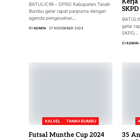
Kerja
BATULICIN – DPRD Kabupaten Tanah
SKPD
Bumbu gelar rapat paripurna dengan
agenda pengesahan...
BATULIC
gelar ra
BY
ADMIN
27 NOVEMBER 2024
SKPD...
BY
ADMIN
KALSEL
TANAH BUMBU
Futsal Munthe Cup 2024
35 An