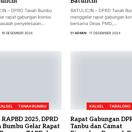
ulicin
Batulicin
IN – DPRD Tanah Bumbu
BATULICIN – DPRD Tanah Bu
ar rapat gabungan komisi
menggelar rapat gabungan kom
masalah penyelesaian...
bersama Dinas PMD,...
19 DESEMBER 2024
BY
ADMIN
17 DESEMBER 2024
KALSEL
TANAH BUMBU
KALSEL
TABALONG
 RAPBD 2025, DPRD
Rapat Gabungan DP
 Bumbu Gelar Rapat
Tanbu dan Camat