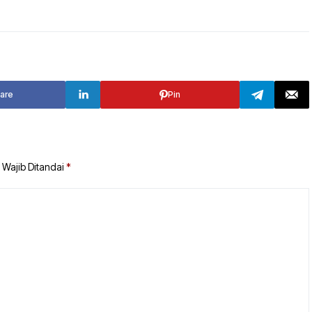
TANAH BUMBU
TABALONG
BALANGAN
TANAH LAUT
TABALONG
KOTABARU
are
Pin
TANAH LAUT
KOTABARU
 Wajib Ditandai
*