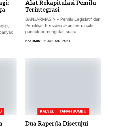
gi:
Alat Rekapitulasi Pemilu
ga
Terintegrasi
BANJARMASIN – Pemilu Legislatif dan
Pemilihan Presiden akan memasuki
elalu
puncak pemungutan suara...
banyak
BY
ADMIN
16 JANUARI 2024
U
KALSEL
TANAH BUMBU
a
Dua Raperda Disetujui