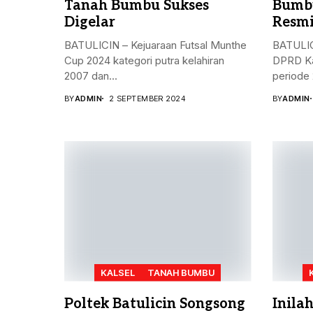
Tanah Bumbu Sukses
Bumbu
Digelar
Resmi
BATULICIN – Kejuaraan Futsal Munthe
BATULIC
Cup 2024 kategori putra kelahiran
DPRD Ka
2007 dan...
periode 
BY
ADMIN
2 SEPTEMBER 2024
BY
ADMIN
KALSEL
TANAH BUMBU
Poltek Batulicin Songsong
Inila