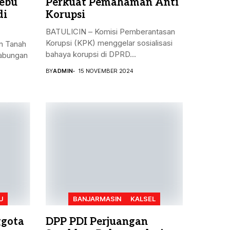
ebu
Perkuat Pemahaman Anti
di
Korupsi
BATULICIN – Komisi Pemberantasan
Korupsi (KPK) menggelar sosialisasi
n Tanah
bahaya korupsi di DPRD...
gabungan
BY
ADMIN
15 NOVEMBER 2024
U
BANJARMASIN
KALSEL
ggota
DPP PDI Perjuangan