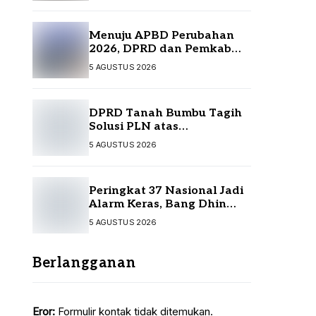
Menuju APBD Perubahan
2026, DPRD dan Pemkab
Tanah Bumbu Resmi
5 AGUSTUS 2026
Sepakati KUA-PPAS
DPRD Tanah Bumbu Tagih
Solusi PLN atas
Pemadaman Listrik,
5 AGUSTUS 2026
Kompensasi Pelanggan
Belum Diputuskan
Peringkat 37 Nasional Jadi
Alarm Keras, Bang Dhin
Desak Evaluasi Total
5 AGUSTUS 2026
Pelayanan Investasi Kalsel
Berlangganan
Eror:
Formulir kontak tidak ditemukan.