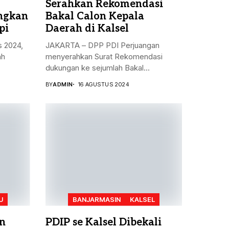
Serahkan Rekomendasi
angkan
Bakal Calon Kepala
pi
Daerah di Kalsel
s 2024,
JAKARTA – DPP PDI Perjuangan
ah
menyerahkan Surat Rekomendasi
dukungan ke sejumlah Bakal...
BY
ADMIN
16 AGUSTUS 2024
U
BANJARMASIN
KALSEL
n
PDIP se Kalsel Dibekali