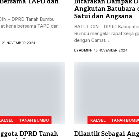
 Bersama TAPD dan
Bicarakan Dampak D
Angkutan Batubara 
Satui dan Angsana
IN – DPRD Tanah Bumbu
pat kerja bersama TAPD dan
BATULICIN – DPRD Kabupate
Bumbu mengelar rapat kerja 
dengan Camat...
21 NOVEMBER 2024
BY
ADMIN
15 NOVEMBER 2024
KALSEL
TANAH BUMBU
KALSEL
TANAH BUMB
ggota DPRD Tanah
Dilantik Sebagai An