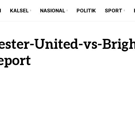
N
KALSEL
NASIONAL
POLITIK
SPORT
BANJARMASIN
BALI
BARITO KUALA
BANTEN
BANJARMASIN
BALI
BANJARBARU
JAKARTA
ster-United-vs-Brig
BARITO KUALA
BANTEN
BANJAR
JAWA TIMUR
eport
BANJARBARU
JAKARTA
TAPIN
JAWA BARAT
BANJAR
JAWA TIMUR
HULU SUNGAI SELATAN
JAWA TENGAH
TAPIN
JAWA BARAT
HULU SUNGAI TENGAH
MAKASSAR
HULU SUNGAI SELATAN
JAWA TENGAH
HULU SUNGAI UTARA
MEDAN
HULU SUNGAI TENGAH
MAKASSAR
TANAH BUMBU
HULU SUNGAI UTARA
MEDAN
BALANGAN