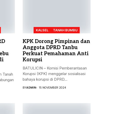
KALSEL
TANAH BUMBU
RD
KPK Dorong Pimpinan dan
Anggota DPRD Tanbu
ebu
Perkuat Pemahaman Anti
di
Korupsi
BATULICIN – Komisi Pemberantasan
Korupsi (KPK) menggelar sosialisasi
n Tanah
bahaya korupsi di DPRD...
gabungan
BY
ADMIN
15 NOVEMBER 2024