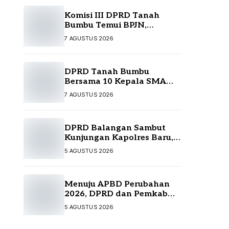
Komisi III DPRD Tanah
Bumbu Temui BPJN,
Perjuangkan Sejumlah
7 AGUSTUS 2026
Infrastruktur Strategis
DPRD Tanah Bumbu
Bersama 10 Kepala SMA
Temui Disdikbud Kalsel,
7 AGUSTUS 2026
Perjuangkan Kebutuhan
Guru dan Sarpras Sekolah
DPRD Balangan Sambut
Kunjungan Kapolres Baru,
Perkuat Sinergi
5 AGUSTUS 2026
Menuju APBD Perubahan
2026, DPRD dan Pemkab
Tanah Bumbu Resmi
5 AGUSTUS 2026
Sepakati KUA-PPAS