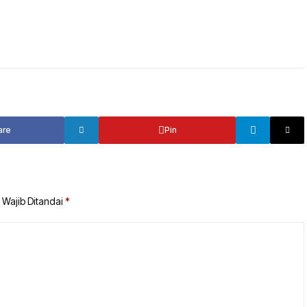
TANAH BUMBU
TABALONG
BALANGAN
TANAH LAUT
TABALONG
KOTABARU
TANAH LAUT
KOTABARU
are
Pin
 Wajib Ditandai
*