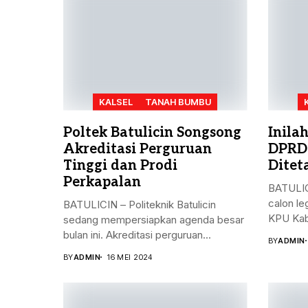
KALSEL
TANAH BUMBU
Poltek Batulicin Songsong
Inila
Akreditasi Perguruan
DPRD
Tinggi dan Prodi
Ditet
Perkapalan
BATULIC
calon le
BATULICIN – Politeknik Batulicin
KPU Kab
sedang mempersiapkan agenda besar
bulan ini. Akreditasi perguruan...
BY
ADMIN
BY
ADMIN
16 MEI 2024