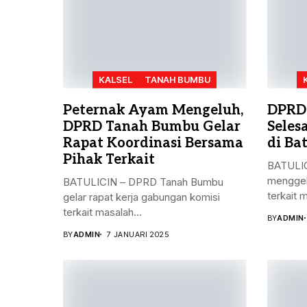
KALSEL
TANAH BUMBU
Peternak Ayam Mengeluh,
DPRD
DPRD Tanah Bumbu Gelar
Seles
Rapat Koordinasi Bersama
di Bat
Pihak Terkait
BATULIC
menggel
BATULICIN – DPRD Tanah Bumbu
terkait 
gelar rapat kerja gabungan komisi
terkait masalah...
BY
ADMIN
BY
ADMIN
7 JANUARI 2025