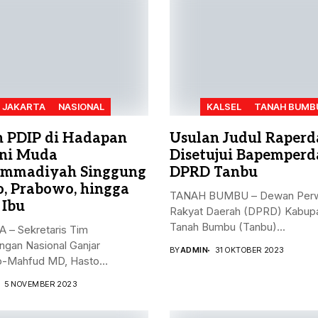
JAKARTA
NASIONAL
KALSEL
TANAH BUMB
n PDIP di Hadapan
Usulan Judul Raperd
ni Muda
Disetujui Bapemperd
mmadiyah Singgung
DPRD Tanbu
o, Prabowo, hingga
TANAH BUMBU – Dewan Perw
 Ibu
Rakyat Daerah (DPRD) Kabup
Tanah Bumbu (Tanbu)...
 – Sekretaris Tim
gan Nasional Ganjar
BY
ADMIN
31 OKTOBER 2023
-Mahfud MD, Hasto
nto, menyampaikan...
5 NOVEMBER 2023