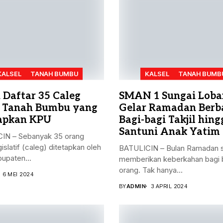
KALSEL
TANAH BUMBU
KALSEL
TANAH BUMB
h Daftar 35 Caleg
SMAN 1 Sungai Loba
 Tanah Bumbu yang
Gelar Ramadan Berba
apkan KPU
Bagi-bagi Takjil hing
Santuni Anak Yatim
IN – Sebanyak 35 orang
gislatif (caleg) ditetapkan oleh
BATULICIN – Bulan Ramadan s
upaten...
memberikan keberkahan bagi 
orang. Tak hanya...
6 MEI 2024
BY
ADMIN
3 APRIL 2024