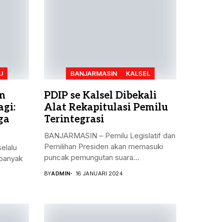
U
BANJARMASIN
KALSEL
n
PDIP se Kalsel Dibekali
gi:
Alat Rekapitulasi Pemilu
ga
Terintegrasi
BANJARMASIN – Pemilu Legislatif dan
Pemilihan Presiden akan memasuki
elalu
puncak pemungutan suara...
banyak
BY
ADMIN
16 JANUARI 2024