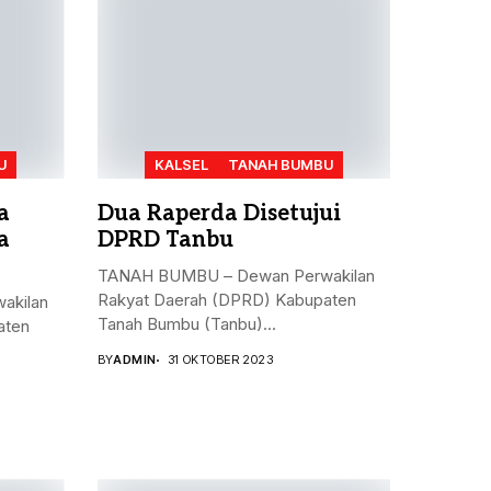
U
KALSEL
TANAH BUMBU
a
Dua Raperda Disetujui
a
DPRD Tanbu
TANAH BUMBU – Dewan Perwakilan
Rakyat Daerah (DPRD) Kabupaten
akilan
Tanah Bumbu (Tanbu)...
aten
BY
ADMIN
31 OKTOBER 2023