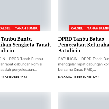
KALSEL
TANAH BUMBU
KALSEL
TANAH BUMB
 Tanbu Bantu
DPRD Tanbu Bahas
aikan Sengketa Tanah
Pemecahan Kelurah
ulicin
Batulicin
IN – DPRD Tanah Bumbu
BATULICIN – DPRD Tanah Bu
ar rapat gabungan komisi
menggelar rapat gabungan kom
masalah penyelesaian...
bersama Dinas PMD,...
19 DESEMBER 2024
BY
ADMIN
17 DESEMBER 2024