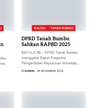
U
KALSEL
TANAH BUMBU
DPRD Tanah Bumbu
an
Sahkan RAPBD 2025
BATULICIN – DPRD Tanah Bumbu
menggelar Rapat Paripurna
mbu
Pengambilan Keputusan terhadap
isi
Rancangan...
BY
ADMIN
28 NOVEMBER 2024