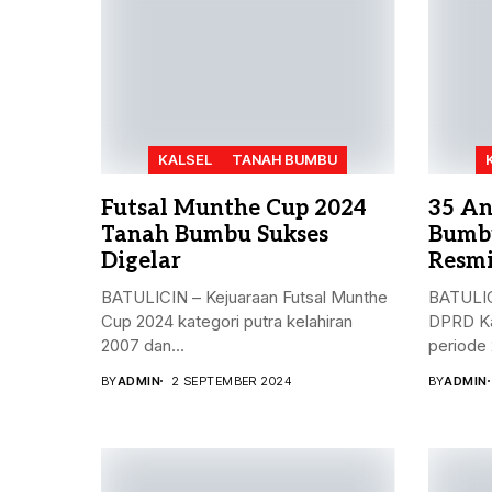
KALSEL
TANAH BUMBU
Futsal Munthe Cup 2024
35 An
Tanah Bumbu Sukses
Bumbu
Digelar
Resmi
BATULICIN – Kejuaraan Futsal Munthe
BATULIC
Cup 2024 kategori putra kelahiran
DPRD Ka
2007 dan...
periode 
BY
ADMIN
2 SEPTEMBER 2024
BY
ADMIN