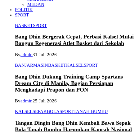
MEDAN
POLITIK
SPORT
BASKET
SPORT
Bang Dhin Bergerak Cepat, Perbasi Kalsel Mulai
Bangun Regenerasi Atlet Basket dari Sekolah
By
admin
31 Juli 2026
BANJARMASIN
BASKET
KALSEL
SPORT
Bang Dhin Dukung Training Camp Spartans
Dream City di Manila, Bagian Persiapan
Menghadapi Prapon dan PON
By
admin
25 Juli 2026
KALSEL
SEPAKBOLA
SPORT
TANAH BUMBU
Tangan Dingin Bang Dhin Kembali Bawa Sepak
Bola Tanah Bumbu Harumkan Kancah Nasional