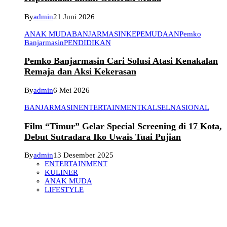
By
admin
21 Juni 2026
ANAK MUDA
BANJARMASIN
KEPEMUDAAN
Pemko
Banjarmasin
PENDIDIKAN
Pemko Banjarmasin Cari Solusi Atasi Kenakalan
Remaja dan Aksi Kekerasan
By
admin
6 Mei 2026
BANJARMASIN
ENTERTAINMENT
KALSEL
NASIONAL
Film “Timur” Gelar Special Screening di 17 Kota,
Debut Sutradara Iko Uwais Tuai Pujian
By
admin
13 Desember 2025
ENTERTAINMENT
KULINER
ANAK MUDA
LIFESTYLE