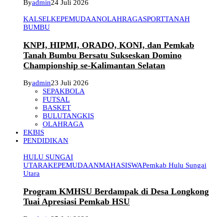
By
admin
24 Juli 2026
KALSEL
KEPEMUDAAN
OLAHRAGA
SPORT
TANAH
BUMBU
KNPI, HIPMI, ORADO, KONI, dan Pemkab
Tanah Bumbu Bersatu Sukseskan Domino
Championship se-Kalimantan Selatan
By
admin
23 Juli 2026
SEPAKBOLA
FUTSAL
BASKET
BULUTANGKIS
OLAHRAGA
EKBIS
PENDIDIKAN
HULU SUNGAI
UTARA
KEPEMUDAAN
MAHASISWA
Pemkab Hulu Sungai
Utara
Program KMHSU Berdampak di Desa Longkong
Tuai Apresiasi Pemkab HSU