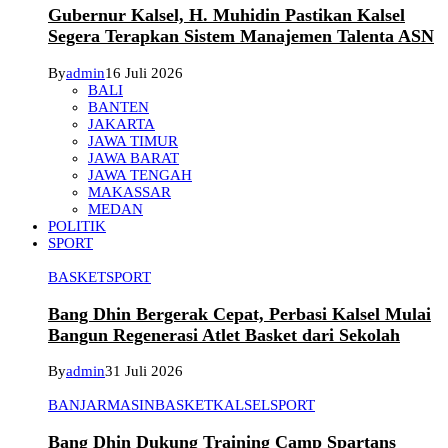
Gubernur Kalsel, H. Muhidin Pastikan Kalsel
Segera Terapkan Sistem Manajemen Talenta ASN
By
admin
16 Juli 2026
BALI
BANTEN
JAKARTA
JAWA TIMUR
JAWA BARAT
JAWA TENGAH
MAKASSAR
MEDAN
POLITIK
SPORT
BASKET
SPORT
Bang Dhin Bergerak Cepat, Perbasi Kalsel Mulai
Bangun Regenerasi Atlet Basket dari Sekolah
By
admin
31 Juli 2026
BANJARMASIN
BASKET
KALSEL
SPORT
Bang Dhin Dukung Training Camp Spartans