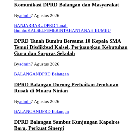
Komunikasi DPRD Balangan dan Masyarakat
By
admin
7 Agustus 2026
BANJARBARU
DPRD Tanah
Bumbu
KALSEL
PEMERINTAHAN
TANAH BUMBU
DPRD Tanah Bumbu Bersama 10 Kepala SMA
Temui Disdikbud Kalsel, Perjuangkan Kebutuhan
Guru dan Sarpras Sekolah
By
admin
7 Agustus 2026
BALANGAN
DPRD Balangan
DPRD Balangan Dorong Perbaikan Jembatan
Rusak di Muara Ninian
By
admin
7 Agustus 2026
BALANGAN
DPRD Balangan
DPRD Balangan Sambut Kunjungan Kapolres
Baru, Perkuat Sinergi