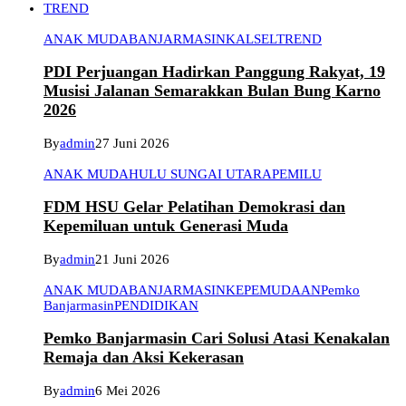
TREND
ANAK MUDA
BANJARMASIN
KALSEL
TREND
PDI Perjuangan Hadirkan Panggung Rakyat, 19
Musisi Jalanan Semarakkan Bulan Bung Karno
2026
By
admin
27 Juni 2026
ANAK MUDA
HULU SUNGAI UTARA
PEMILU
FDM HSU Gelar Pelatihan Demokrasi dan
Kepemiluan untuk Generasi Muda
By
admin
21 Juni 2026
ANAK MUDA
BANJARMASIN
KEPEMUDAAN
Pemko
Banjarmasin
PENDIDIKAN
Pemko Banjarmasin Cari Solusi Atasi Kenakalan
Remaja dan Aksi Kekerasan
By
admin
6 Mei 2026