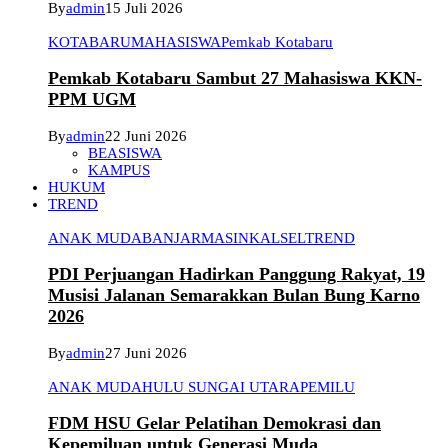
By
admin
15 Juli 2026
KOTABARU
MAHASISWA
Pemkab Kotabaru
Pemkab Kotabaru Sambut 27 Mahasiswa KKN-
PPM UGM
By
admin
22 Juni 2026
BEASISWA
KAMPUS
HUKUM
TREND
ANAK MUDA
BANJARMASIN
KALSEL
TREND
PDI Perjuangan Hadirkan Panggung Rakyat, 19
Musisi Jalanan Semarakkan Bulan Bung Karno
2026
By
admin
27 Juni 2026
ANAK MUDA
HULU SUNGAI UTARA
PEMILU
FDM HSU Gelar Pelatihan Demokrasi dan
Kepemiluan untuk Generasi Muda