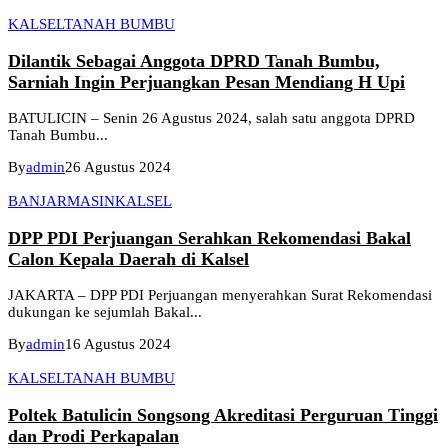
KALSEL
TANAH BUMBU
Dilantik Sebagai Anggota DPRD Tanah Bumbu,
Sarniah Ingin Perjuangkan Pesan Mendiang H Upi
BATULICIN – Senin 26 Agustus 2024, salah satu anggota DPRD
Tanah Bumbu...
By
admin
26 Agustus 2024
BANJARMASIN
KALSEL
DPP PDI Perjuangan Serahkan Rekomendasi Bakal
Calon Kepala Daerah di Kalsel
JAKARTA – DPP PDI Perjuangan menyerahkan Surat Rekomendasi
dukungan ke sejumlah Bakal...
By
admin
16 Agustus 2024
KALSEL
TANAH BUMBU
Poltek Batulicin Songsong Akreditasi Perguruan Tinggi
dan Prodi Perkapalan