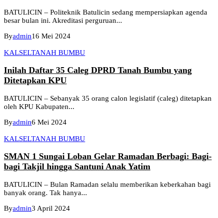
BATULICIN – Politeknik Batulicin sedang mempersiapkan agenda
besar bulan ini. Akreditasi perguruan...
By
admin
16 Mei 2024
KALSEL
TANAH BUMBU
Inilah Daftar 35 Caleg DPRD Tanah Bumbu yang
Ditetapkan KPU
BATULICIN – Sebanyak 35 orang calon legislatif (caleg) ditetapkan
oleh KPU Kabupaten...
By
admin
6 Mei 2024
KALSEL
TANAH BUMBU
SMAN 1 Sungai Loban Gelar Ramadan Berbagi: Bagi-
bagi Takjil hingga Santuni Anak Yatim
BATULICIN – Bulan Ramadan selalu memberikan keberkahan bagi
banyak orang. Tak hanya...
By
admin
3 April 2024