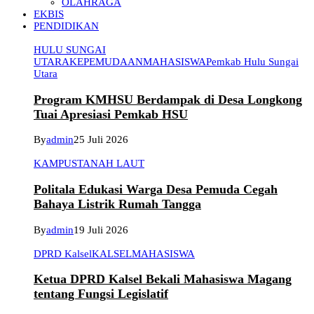
OLAHRAGA
EKBIS
PENDIDIKAN
HULU SUNGAI
UTARA
KEPEMUDAAN
MAHASISWA
Pemkab Hulu Sungai
Utara
Program KMHSU Berdampak di Desa Longkong
Tuai Apresiasi Pemkab HSU
By
admin
25 Juli 2026
KAMPUS
TANAH LAUT
Politala Edukasi Warga Desa Pemuda Cegah
Bahaya Listrik Rumah Tangga
By
admin
19 Juli 2026
DPRD Kalsel
KALSEL
MAHASISWA
Ketua DPRD Kalsel Bekali Mahasiswa Magang
tentang Fungsi Legislatif