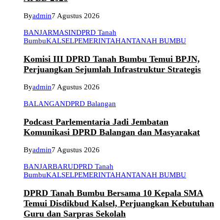
By
admin
7 Agustus 2026
BANJARMASIN
DPRD Tanah
Bumbu
KALSEL
PEMERINTAHAN
TANAH BUMBU
Komisi III DPRD Tanah Bumbu Temui BPJN,
Perjuangkan Sejumlah Infrastruktur Strategis
By
admin
7 Agustus 2026
BALANGAN
DPRD Balangan
Podcast Parlementaria Jadi Jembatan
Komunikasi DPRD Balangan dan Masyarakat
By
admin
7 Agustus 2026
BANJARBARU
DPRD Tanah
Bumbu
KALSEL
PEMERINTAHAN
TANAH BUMBU
DPRD Tanah Bumbu Bersama 10 Kepala SMA
Temui Disdikbud Kalsel, Perjuangkan Kebutuhan
Guru dan Sarpras Sekolah