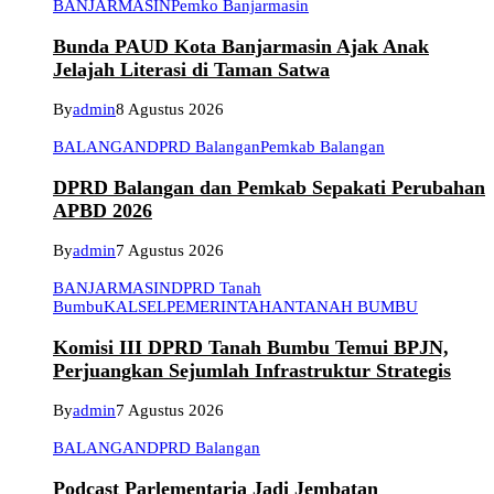
BANJARMASIN
Pemko Banjarmasin
Bunda PAUD Kota Banjarmasin Ajak Anak
Jelajah Literasi di Taman Satwa
By
admin
8 Agustus 2026
BALANGAN
DPRD Balangan
Pemkab Balangan
DPRD Balangan dan Pemkab Sepakati Perubahan
APBD 2026
By
admin
7 Agustus 2026
BANJARMASIN
DPRD Tanah
Bumbu
KALSEL
PEMERINTAHAN
TANAH BUMBU
Komisi III DPRD Tanah Bumbu Temui BPJN,
Perjuangkan Sejumlah Infrastruktur Strategis
By
admin
7 Agustus 2026
BALANGAN
DPRD Balangan
Podcast Parlementaria Jadi Jembatan