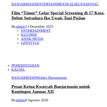
BANJARMASIN
ENTERTAINMENT
KALSEL
NASIONAL
Film “Timur” Gelar Special Screening di 17 Kota,
Debut Sutradara Iko Uwais Tuai Pujian
By
admin
13 Desember 2025
ENTERTAINMENT
KULINER
ANAK MUDA
LIFESTYLE
PEMERINTAHAN
KALSEL
BANJARMASIN
Pemko Banjarmasin
Pesan Ketua Kwarcab Banjarmasin untuk
Kontingen Jamnas XII
By
admin
8 Agustus 2026