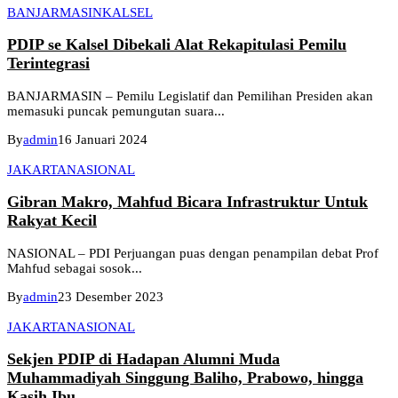
BANJARMASIN
KALSEL
PDIP se Kalsel Dibekali Alat Rekapitulasi Pemilu
Terintegrasi
BANJARMASIN – Pemilu Legislatif dan Pemilihan Presiden akan
memasuki puncak pemungutan suara...
By
admin
16 Januari 2024
JAKARTA
NASIONAL
Gibran Makro, Mahfud Bicara Infrastruktur Untuk
Rakyat Kecil
NASIONAL – PDI Perjuangan puas dengan penampilan debat Prof
Mahfud sebagai sosok...
By
admin
23 Desember 2023
JAKARTA
NASIONAL
Sekjen PDIP di Hadapan Alumni Muda
Muhammadiyah Singgung Baliho, Prabowo, hingga
Kasih Ibu