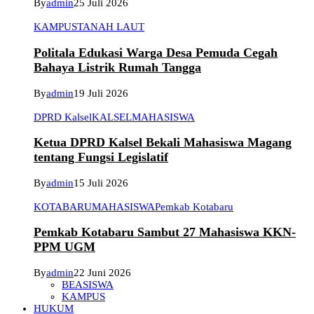
By
admin
25 Juli 2026
KAMPUS
TANAH LAUT
Politala Edukasi Warga Desa Pemuda Cegah
Bahaya Listrik Rumah Tangga
By
admin
19 Juli 2026
DPRD Kalsel
KALSEL
MAHASISWA
Ketua DPRD Kalsel Bekali Mahasiswa Magang
tentang Fungsi Legislatif
By
admin
15 Juli 2026
KOTABARU
MAHASISWA
Pemkab Kotabaru
Pemkab Kotabaru Sambut 27 Mahasiswa KKN-
PPM UGM
By
admin
22 Juni 2026
BEASISWA
KAMPUS
HUKUM