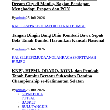
Dream City di Manila, Bagian Persiapan
Menghadapi Prapon dan PON
By
admin
25 Juli 2026
KALSEL
SEPAKBOLA
SPORT
TANAH BUMBU
Tangan Dingin Bang Dhin Kembali Bawa Sepak
Bola Tanah Bumbu Harumkan Kancah Nasional
By
admin
24 Juli 2026
KALSEL
KEPEMUDAAN
OLAHRAGA
SPORT
TANAH
BUMBU
KNPI, HIPMI, ORADO, KONI, dan Pemkab
Tanah Bumbu Bersatu Sukseskan Domino
Championship se-Kalimantan Selatan
By
admin
23 Juli 2026
SEPAKBOLA
FUTSAL
BASKET
BULUTANGKIS