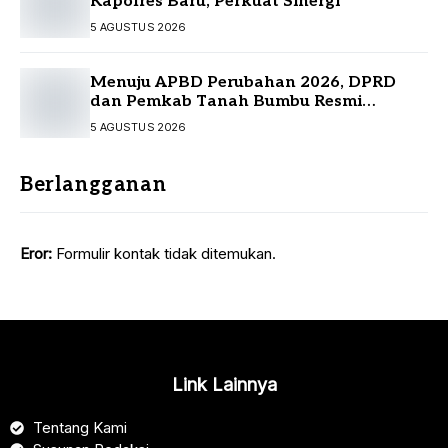
Kapolres Baru, Perkuat Sinergi
5 AGUSTUS 2026
Menuju APBD Perubahan 2026, DPRD
dan Pemkab Tanah Bumbu Resmi
Sepakati KUA-PPAS
5 AGUSTUS 2026
Berlangganan
Eror:
Formulir kontak tidak ditemukan.
Link Lainnya
Tentang Kami