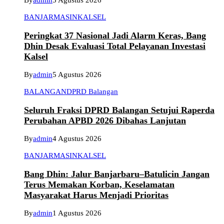
By
admin
5 Agustus 2026
BANJARMASIN
KALSEL
Peringkat 37 Nasional Jadi Alarm Keras, Bang
Dhin Desak Evaluasi Total Pelayanan Investasi
Kalsel
By
admin
5 Agustus 2026
BALANGAN
DPRD Balangan
Seluruh Fraksi DPRD Balangan Setujui Raperda
Perubahan APBD 2026 Dibahas Lanjutan
By
admin
4 Agustus 2026
BANJARMASIN
KALSEL
Bang Dhin: Jalur Banjarbaru–Batulicin Jangan
Terus Memakan Korban, Keselamatan
Masyarakat Harus Menjadi Prioritas
By
admin
1 Agustus 2026