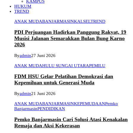
KAMPUS
HUKUM
TREND
ANAK MUDA
BANJARMASIN
KALSEL
TREND
PDI Perjuangan Hadirkan Panggung Rakyat, 19
Musisi Jalanan Semarakkan Bulan Bung Karno
2026
By
admin
27 Juni 2026
ANAK MUDA
HULU SUNGAI UTARA
PEMILU
FDM HSU Gelar Pelatihan Demokrasi dan
Kepemiluan untuk Generasi Muda
By
admin
21 Juni 2026
ANAK MUDA
BANJARMASIN
KEPEMUDAAN
Pemko
Banjarmasin
PENDIDIKAN
Pemko Banjarmasin Cari Solusi Atasi Kenakalan
Remaja dan Aksi Kekerasan