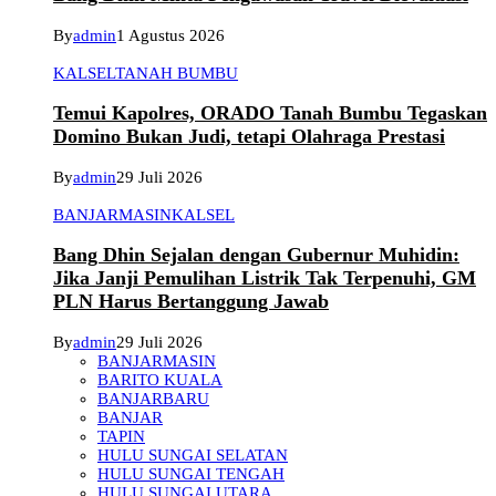
By
admin
1 Agustus 2026
KALSEL
TANAH BUMBU
Temui Kapolres, ORADO Tanah Bumbu Tegaskan
Domino Bukan Judi, tetapi Olahraga Prestasi
By
admin
29 Juli 2026
BANJARMASIN
KALSEL
Bang Dhin Sejalan dengan Gubernur Muhidin:
Jika Janji Pemulihan Listrik Tak Terpenuhi, GM
PLN Harus Bertanggung Jawab
By
admin
29 Juli 2026
BANJARMASIN
BARITO KUALA
BANJARBARU
BANJAR
TAPIN
HULU SUNGAI SELATAN
HULU SUNGAI TENGAH
HULU SUNGAI UTARA