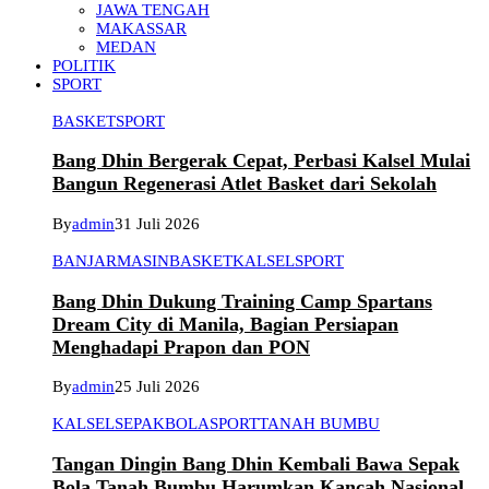
JAWA TENGAH
MAKASSAR
MEDAN
POLITIK
SPORT
BASKET
SPORT
Bang Dhin Bergerak Cepat, Perbasi Kalsel Mulai
Bangun Regenerasi Atlet Basket dari Sekolah
By
admin
31 Juli 2026
BANJARMASIN
BASKET
KALSEL
SPORT
Bang Dhin Dukung Training Camp Spartans
Dream City di Manila, Bagian Persiapan
Menghadapi Prapon dan PON
By
admin
25 Juli 2026
KALSEL
SEPAKBOLA
SPORT
TANAH BUMBU
Tangan Dingin Bang Dhin Kembali Bawa Sepak
Bola Tanah Bumbu Harumkan Kancah Nasional