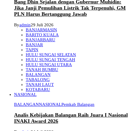
Bang Dhin Sejalan dengan Gubernur Muhidin:
Jika Janji Pemulihan Listrik Tak Terpenuhi, GM
PLN Harus Bertanggung Jawab
By
admin
29 Juli 2026
BANJARMASIN
BARITO KUALA
BANJARBARU
BANJAR
TAPIN
HULU SUNGAI SELATAN
HULU SUNGAI TENGAH
HULU SUNGAI UTARA
TANAH BUMBU
BALANGAN
TABALONG
TANAH LAUT
KOTABARU
NASIONAL
BALANGAN
NASIONAL
Pemkab Balangan
Analis Kebijakan Balangan Raih Juara I Nasional
INAKI Award 2026