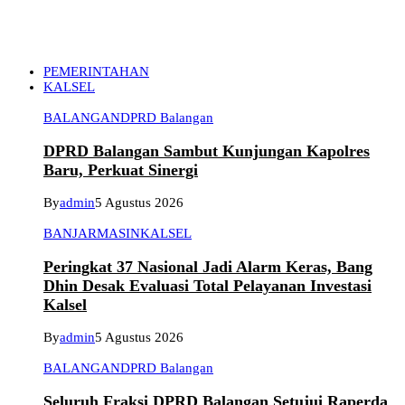
PEMERINTAHAN
KALSEL
BALANGAN
DPRD Balangan
DPRD Balangan Sambut Kunjungan Kapolres
Baru, Perkuat Sinergi
By
admin
5 Agustus 2026
BANJARMASIN
KALSEL
Peringkat 37 Nasional Jadi Alarm Keras, Bang
Dhin Desak Evaluasi Total Pelayanan Investasi
Kalsel
By
admin
5 Agustus 2026
BALANGAN
DPRD Balangan
Seluruh Fraksi DPRD Balangan Setujui Raperda