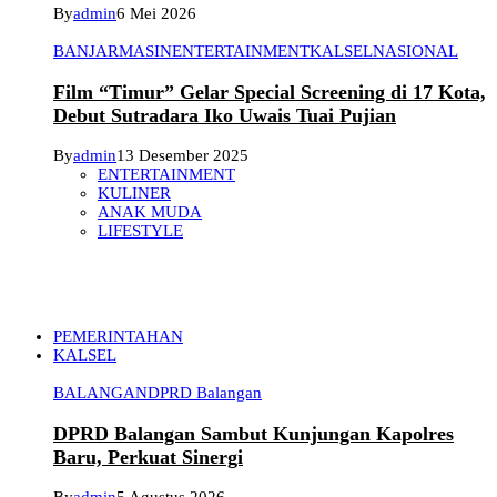
By
admin
6 Mei 2026
BANJARMASIN
ENTERTAINMENT
KALSEL
NASIONAL
Film “Timur” Gelar Special Screening di 17 Kota,
Debut Sutradara Iko Uwais Tuai Pujian
By
admin
13 Desember 2025
ENTERTAINMENT
KULINER
ANAK MUDA
LIFESTYLE
PEMERINTAHAN
KALSEL
BALANGAN
DPRD Balangan
DPRD Balangan Sambut Kunjungan Kapolres
Baru, Perkuat Sinergi