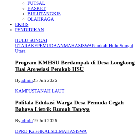
FUTSAL
BASKET
BULUTANGKIS
OLAHRAGA
EKBIS
PENDIDIKAN
HULU SUNGAI
UTARA
KEPEMUDAAN
MAHASISWA
Pemkab Hulu Sungai
Utara
Program KMHSU Berdampak di Desa Longkong
Tuai Apresiasi Pemkab HSU
By
admin
25 Juli 2026
KAMPUS
TANAH LAUT
Politala Edukasi Warga Desa Pemuda Cegah
Bahaya Listrik Rumah Tangga
By
admin
19 Juli 2026
DPRD Kalsel
KALSEL
MAHASISWA