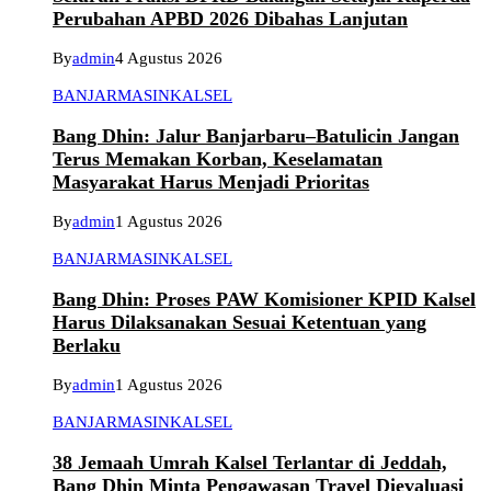
Perubahan APBD 2026 Dibahas Lanjutan
By
admin
4 Agustus 2026
BANJARMASIN
KALSEL
Bang Dhin: Jalur Banjarbaru–Batulicin Jangan
Terus Memakan Korban, Keselamatan
Masyarakat Harus Menjadi Prioritas
By
admin
1 Agustus 2026
BANJARMASIN
KALSEL
Bang Dhin: Proses PAW Komisioner KPID Kalsel
Harus Dilaksanakan Sesuai Ketentuan yang
Berlaku
By
admin
1 Agustus 2026
BANJARMASIN
KALSEL
38 Jemaah Umrah Kalsel Terlantar di Jeddah,
Bang Dhin Minta Pengawasan Travel Dievaluasi