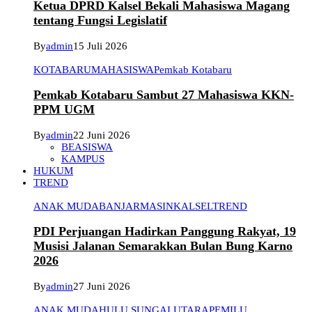
Ketua DPRD Kalsel Bekali Mahasiswa Magang
tentang Fungsi Legislatif
By
admin
15 Juli 2026
KOTABARU
MAHASISWA
Pemkab Kotabaru
Pemkab Kotabaru Sambut 27 Mahasiswa KKN-
PPM UGM
By
admin
22 Juni 2026
BEASISWA
KAMPUS
HUKUM
TREND
ANAK MUDA
BANJARMASIN
KALSEL
TREND
PDI Perjuangan Hadirkan Panggung Rakyat, 19
Musisi Jalanan Semarakkan Bulan Bung Karno
2026
By
admin
27 Juni 2026
ANAK MUDA
HULU SUNGAI UTARA
PEMILU