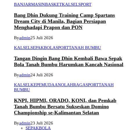
BANJARMASIN
BASKET
KALSEL
SPORT
Bang Dhin Dukung Training Camp Spartans
Dream City di Manila, Bagian Persiapan
Menghadapi Prapon dan PON
By
admin
25 Juli 2026
KALSEL
SEPAKBOLA
SPORT
TANAH BUMBU
Tangan Dingin Bang Dhin Kembali Bawa Sepak
Bola Tanah Bumbu Harumkan Kancah Nasional
By
admin
24 Juli 2026
KALSEL
KEPEMUDAAN
OLAHRAGA
SPORT
TANAH
BUMBU
KNPI, HIPMI, ORADO, KONI, dan Pemkab
Tanah Bumbu Bersatu Sukseskan Domino
Championship se-Kalimantan Selatan
By
admin
23 Juli 2026
SEPAKBOLA