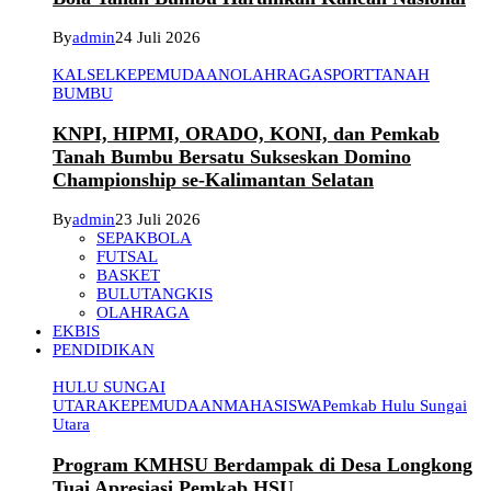
By
admin
24 Juli 2026
KALSEL
KEPEMUDAAN
OLAHRAGA
SPORT
TANAH
BUMBU
KNPI, HIPMI, ORADO, KONI, dan Pemkab
Tanah Bumbu Bersatu Sukseskan Domino
Championship se-Kalimantan Selatan
By
admin
23 Juli 2026
SEPAKBOLA
FUTSAL
BASKET
BULUTANGKIS
OLAHRAGA
EKBIS
PENDIDIKAN
HULU SUNGAI
UTARA
KEPEMUDAAN
MAHASISWA
Pemkab Hulu Sungai
Utara
Program KMHSU Berdampak di Desa Longkong
Tuai Apresiasi Pemkab HSU