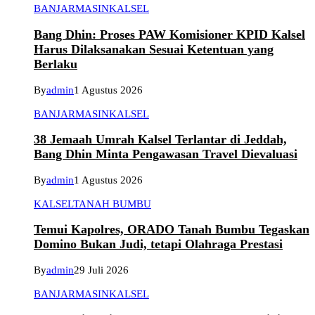
BANJARMASIN
KALSEL
Bang Dhin: Proses PAW Komisioner KPID Kalsel
Harus Dilaksanakan Sesuai Ketentuan yang
Berlaku
By
admin
1 Agustus 2026
BANJARMASIN
KALSEL
38 Jemaah Umrah Kalsel Terlantar di Jeddah,
Bang Dhin Minta Pengawasan Travel Dievaluasi
By
admin
1 Agustus 2026
KALSEL
TANAH BUMBU
Temui Kapolres, ORADO Tanah Bumbu Tegaskan
Domino Bukan Judi, tetapi Olahraga Prestasi
By
admin
29 Juli 2026
BANJARMASIN
KALSEL