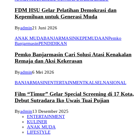
FDM HSU Gelar Pelatihan Demokrasi dan
Kepemiluan untuk Generasi Muda
By
admin
21 Juni 2026
ANAK MUDA
BANJARMASIN
KEPEMUDAAN
Pemko
Banjarmasin
PENDIDIKAN
Pemko Banjarmasin Cari Solusi Atasi Kenakalan
Remaja dan Aksi Kekerasan
By
admin
6 Mei 2026
BANJARMASIN
ENTERTAINMENT
KALSEL
NASIONAL
Film “Timur” Gelar Special Screening di 17 Kota,
Debut Sutradara Iko Uwais Tuai Pujian
By
admin
13 Desember 2025
ENTERTAINMENT
KULINER
ANAK MUDA
LIFESTYLE