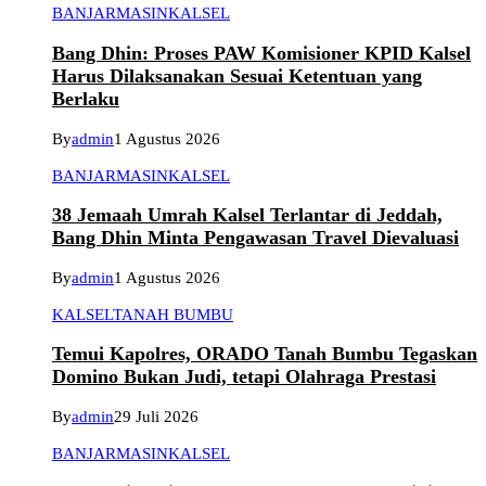
BANJARMASIN
KALSEL
Bang Dhin: Proses PAW Komisioner KPID Kalsel
Harus Dilaksanakan Sesuai Ketentuan yang
Berlaku
By
admin
1 Agustus 2026
BANJARMASIN
KALSEL
38 Jemaah Umrah Kalsel Terlantar di Jeddah,
Bang Dhin Minta Pengawasan Travel Dievaluasi
By
admin
1 Agustus 2026
KALSEL
TANAH BUMBU
Temui Kapolres, ORADO Tanah Bumbu Tegaskan
Domino Bukan Judi, tetapi Olahraga Prestasi
By
admin
29 Juli 2026
BANJARMASIN
KALSEL