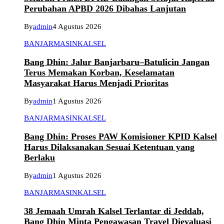
Perubahan APBD 2026 Dibahas Lanjutan
By
admin
4 Agustus 2026
BANJARMASIN
KALSEL
Bang Dhin: Jalur Banjarbaru–Batulicin Jangan
Terus Memakan Korban, Keselamatan
Masyarakat Harus Menjadi Prioritas
By
admin
1 Agustus 2026
BANJARMASIN
KALSEL
Bang Dhin: Proses PAW Komisioner KPID Kalsel
Harus Dilaksanakan Sesuai Ketentuan yang
Berlaku
By
admin
1 Agustus 2026
BANJARMASIN
KALSEL
38 Jemaah Umrah Kalsel Terlantar di Jeddah,
Bang Dhin Minta Pengawasan Travel Dievaluasi