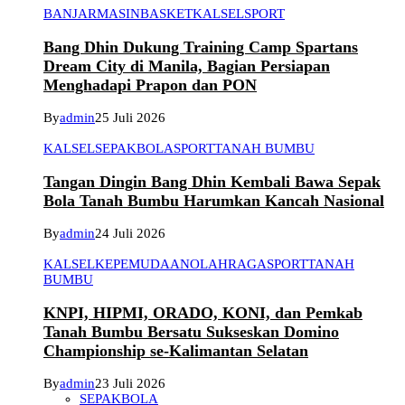
BANJARMASIN
BASKET
KALSEL
SPORT
Bang Dhin Dukung Training Camp Spartans
Dream City di Manila, Bagian Persiapan
Menghadapi Prapon dan PON
By
admin
25 Juli 2026
KALSEL
SEPAKBOLA
SPORT
TANAH BUMBU
Tangan Dingin Bang Dhin Kembali Bawa Sepak
Bola Tanah Bumbu Harumkan Kancah Nasional
By
admin
24 Juli 2026
KALSEL
KEPEMUDAAN
OLAHRAGA
SPORT
TANAH
BUMBU
KNPI, HIPMI, ORADO, KONI, dan Pemkab
Tanah Bumbu Bersatu Sukseskan Domino
Championship se-Kalimantan Selatan
By
admin
23 Juli 2026
SEPAKBOLA