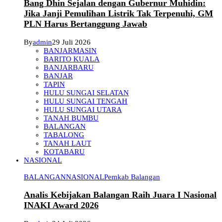
Bang Dhin Sejalan dengan Gubernur Muhidin:
Jika Janji Pemulihan Listrik Tak Terpenuhi, GM
PLN Harus Bertanggung Jawab
By
admin
29 Juli 2026
BANJARMASIN
BARITO KUALA
BANJARBARU
BANJAR
TAPIN
HULU SUNGAI SELATAN
HULU SUNGAI TENGAH
HULU SUNGAI UTARA
TANAH BUMBU
BALANGAN
TABALONG
TANAH LAUT
KOTABARU
NASIONAL
BALANGAN
NASIONAL
Pemkab Balangan
Analis Kebijakan Balangan Raih Juara I Nasional
INAKI Award 2026