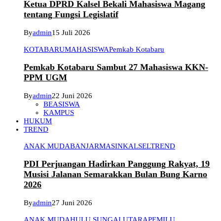
Ketua DPRD Kalsel Bekali Mahasiswa Magang
tentang Fungsi Legislatif
By
admin
15 Juli 2026
KOTABARU
MAHASISWA
Pemkab Kotabaru
Pemkab Kotabaru Sambut 27 Mahasiswa KKN-
PPM UGM
By
admin
22 Juni 2026
BEASISWA
KAMPUS
HUKUM
TREND
ANAK MUDA
BANJARMASIN
KALSEL
TREND
PDI Perjuangan Hadirkan Panggung Rakyat, 19
Musisi Jalanan Semarakkan Bulan Bung Karno
2026
By
admin
27 Juni 2026
ANAK MUDA
HULU SUNGAI UTARA
PEMILU