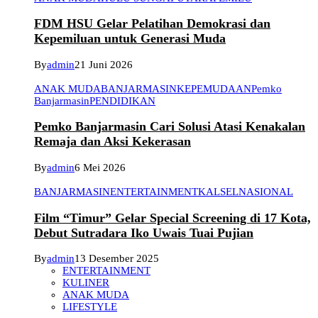
FDM HSU Gelar Pelatihan Demokrasi dan
Kepemiluan untuk Generasi Muda
By
admin
21 Juni 2026
ANAK MUDA
BANJARMASIN
KEPEMUDAAN
Pemko
Banjarmasin
PENDIDIKAN
Pemko Banjarmasin Cari Solusi Atasi Kenakalan
Remaja dan Aksi Kekerasan
By
admin
6 Mei 2026
BANJARMASIN
ENTERTAINMENT
KALSEL
NASIONAL
Film “Timur” Gelar Special Screening di 17 Kota,
Debut Sutradara Iko Uwais Tuai Pujian
By
admin
13 Desember 2025
ENTERTAINMENT
KULINER
ANAK MUDA
LIFESTYLE