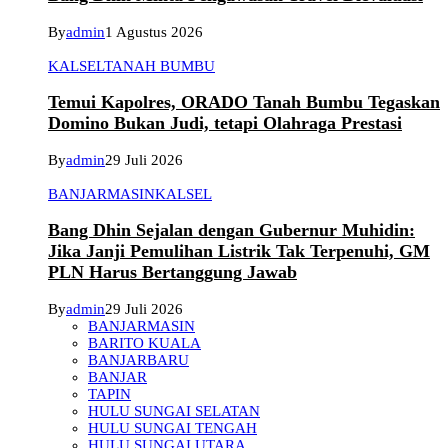
By
admin
1 Agustus 2026
KALSEL
TANAH BUMBU
Temui Kapolres, ORADO Tanah Bumbu Tegaskan
Domino Bukan Judi, tetapi Olahraga Prestasi
By
admin
29 Juli 2026
BANJARMASIN
KALSEL
Bang Dhin Sejalan dengan Gubernur Muhidin:
Jika Janji Pemulihan Listrik Tak Terpenuhi, GM
PLN Harus Bertanggung Jawab
By
admin
29 Juli 2026
BANJARMASIN
BARITO KUALA
BANJARBARU
BANJAR
TAPIN
HULU SUNGAI SELATAN
HULU SUNGAI TENGAH
HULU SUNGAI UTARA