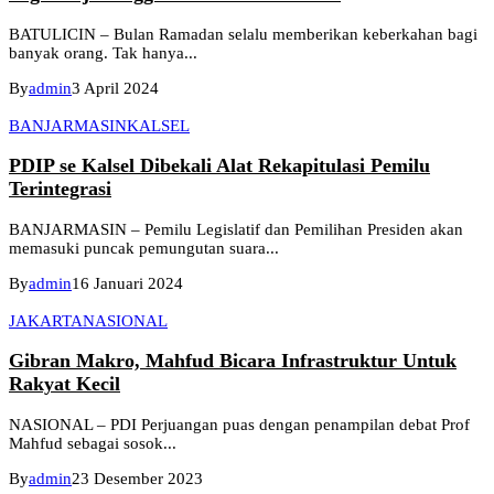
BATULICIN – Bulan Ramadan selalu memberikan keberkahan bagi
banyak orang. Tak hanya...
By
admin
3 April 2024
BANJARMASIN
KALSEL
PDIP se Kalsel Dibekali Alat Rekapitulasi Pemilu
Terintegrasi
BANJARMASIN – Pemilu Legislatif dan Pemilihan Presiden akan
memasuki puncak pemungutan suara...
By
admin
16 Januari 2024
JAKARTA
NASIONAL
Gibran Makro, Mahfud Bicara Infrastruktur Untuk
Rakyat Kecil
NASIONAL – PDI Perjuangan puas dengan penampilan debat Prof
Mahfud sebagai sosok...
By
admin
23 Desember 2023