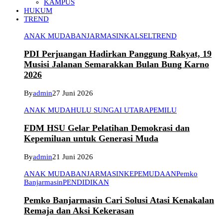
KAMPUS
HUKUM
TREND
ANAK MUDA
BANJARMASIN
KALSEL
TREND
PDI Perjuangan Hadirkan Panggung Rakyat, 19
Musisi Jalanan Semarakkan Bulan Bung Karno
2026
By
admin
27 Juni 2026
ANAK MUDA
HULU SUNGAI UTARA
PEMILU
FDM HSU Gelar Pelatihan Demokrasi dan
Kepemiluan untuk Generasi Muda
By
admin
21 Juni 2026
ANAK MUDA
BANJARMASIN
KEPEMUDAAN
Pemko
Banjarmasin
PENDIDIKAN
Pemko Banjarmasin Cari Solusi Atasi Kenakalan
Remaja dan Aksi Kekerasan