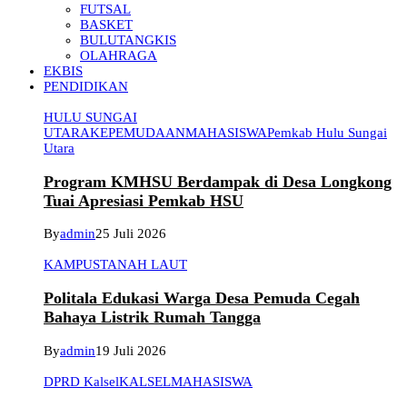
FUTSAL
BASKET
BULUTANGKIS
OLAHRAGA
EKBIS
PENDIDIKAN
HULU SUNGAI
UTARA
KEPEMUDAAN
MAHASISWA
Pemkab Hulu Sungai
Utara
Program KMHSU Berdampak di Desa Longkong
Tuai Apresiasi Pemkab HSU
By
admin
25 Juli 2026
KAMPUS
TANAH LAUT
Politala Edukasi Warga Desa Pemuda Cegah
Bahaya Listrik Rumah Tangga
By
admin
19 Juli 2026
DPRD Kalsel
KALSEL
MAHASISWA