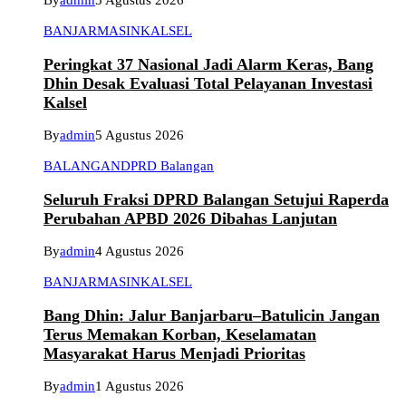
By
admin
5 Agustus 2026
BANJARMASIN
KALSEL
Peringkat 37 Nasional Jadi Alarm Keras, Bang
Dhin Desak Evaluasi Total Pelayanan Investasi
Kalsel
By
admin
5 Agustus 2026
BALANGAN
DPRD Balangan
Seluruh Fraksi DPRD Balangan Setujui Raperda
Perubahan APBD 2026 Dibahas Lanjutan
By
admin
4 Agustus 2026
BANJARMASIN
KALSEL
Bang Dhin: Jalur Banjarbaru–Batulicin Jangan
Terus Memakan Korban, Keselamatan
Masyarakat Harus Menjadi Prioritas
By
admin
1 Agustus 2026