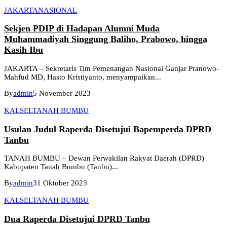
JAKARTA
NASIONAL
Sekjen PDIP di Hadapan Alumni Muda
Muhammadiyah Singgung Baliho, Prabowo, hingga
Kasih Ibu
JAKARTA – Sekretaris Tim Pemenangan Nasional Ganjar Pranowo-
Mahfud MD, Hasto Kristiyanto, menyampaikan...
By
admin
5 November 2023
KALSEL
TANAH BUMBU
Usulan Judul Raperda Disetujui Bapemperda DPRD
Tanbu
TANAH BUMBU – Dewan Perwakilan Rakyat Daerah (DPRD)
Kabupaten Tanah Bumbu (Tanbu)...
By
admin
31 Oktober 2023
KALSEL
TANAH BUMBU
Dua Raperda Disetujui DPRD Tanbu