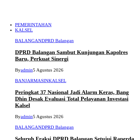
PEMERINTAHAN
KALSEL
BALANGAN
DPRD Balangan
DPRD Balangan Sambut Kunjungan Kapolres
Baru, Perkuat Sinergi
By
admin
5 Agustus 2026
BANJARMASIN
KALSEL
Peringkat 37 Nasional Jadi Alarm Keras, Bang
Dhin Desak Evaluasi Total Pelayanan Investasi
Kalsel
By
admin
5 Agustus 2026
BALANGAN
DPRD Balangan
Seluruh Fraksi DPRD Balangan Setujui Raperda