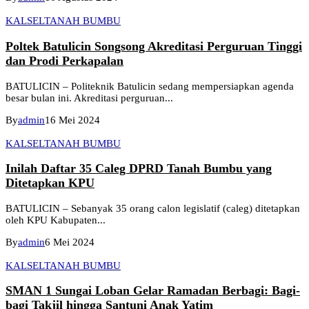
KALSEL
TANAH BUMBU
Poltek Batulicin Songsong Akreditasi Perguruan Tinggi
dan Prodi Perkapalan
BATULICIN – Politeknik Batulicin sedang mempersiapkan agenda
besar bulan ini. Akreditasi perguruan...
By
admin
16 Mei 2024
KALSEL
TANAH BUMBU
Inilah Daftar 35 Caleg DPRD Tanah Bumbu yang
Ditetapkan KPU
BATULICIN – Sebanyak 35 orang calon legislatif (caleg) ditetapkan
oleh KPU Kabupaten...
By
admin
6 Mei 2024
KALSEL
TANAH BUMBU
SMAN 1 Sungai Loban Gelar Ramadan Berbagi: Bagi-
bagi Takjil hingga Santuni Anak Yatim