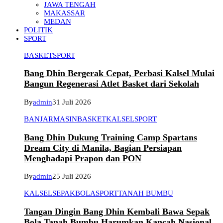
JAWA TENGAH
MAKASSAR
MEDAN
POLITIK
SPORT
BASKET
SPORT
Bang Dhin Bergerak Cepat, Perbasi Kalsel Mulai
Bangun Regenerasi Atlet Basket dari Sekolah
By
admin
31 Juli 2026
BANJARMASIN
BASKET
KALSEL
SPORT
Bang Dhin Dukung Training Camp Spartans
Dream City di Manila, Bagian Persiapan
Menghadapi Prapon dan PON
By
admin
25 Juli 2026
KALSEL
SEPAKBOLA
SPORT
TANAH BUMBU
Tangan Dingin Bang Dhin Kembali Bawa Sepak
Bola Tanah Bumbu Harumkan Kancah Nasional