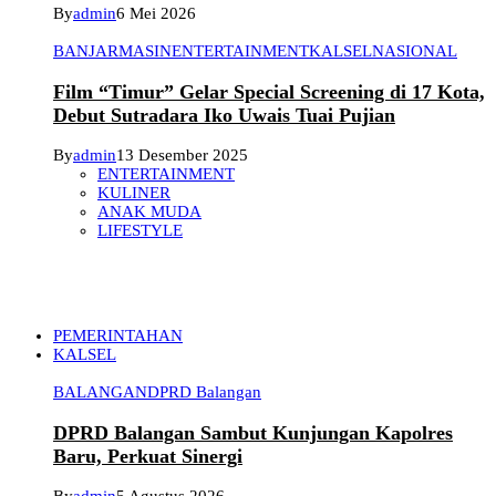
By
admin
6 Mei 2026
BANJARMASIN
ENTERTAINMENT
KALSEL
NASIONAL
Film “Timur” Gelar Special Screening di 17 Kota,
Debut Sutradara Iko Uwais Tuai Pujian
By
admin
13 Desember 2025
ENTERTAINMENT
KULINER
ANAK MUDA
LIFESTYLE
PEMERINTAHAN
KALSEL
BALANGAN
DPRD Balangan
DPRD Balangan Sambut Kunjungan Kapolres
Baru, Perkuat Sinergi