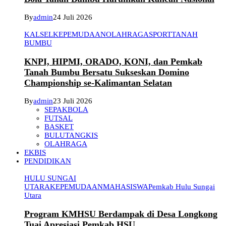
By
admin
24 Juli 2026
KALSEL
KEPEMUDAAN
OLAHRAGA
SPORT
TANAH
BUMBU
KNPI, HIPMI, ORADO, KONI, dan Pemkab
Tanah Bumbu Bersatu Sukseskan Domino
Championship se-Kalimantan Selatan
By
admin
23 Juli 2026
SEPAKBOLA
FUTSAL
BASKET
BULUTANGKIS
OLAHRAGA
EKBIS
PENDIDIKAN
HULU SUNGAI
UTARA
KEPEMUDAAN
MAHASISWA
Pemkab Hulu Sungai
Utara
Program KMHSU Berdampak di Desa Longkong
Tuai Apresiasi Pemkab HSU