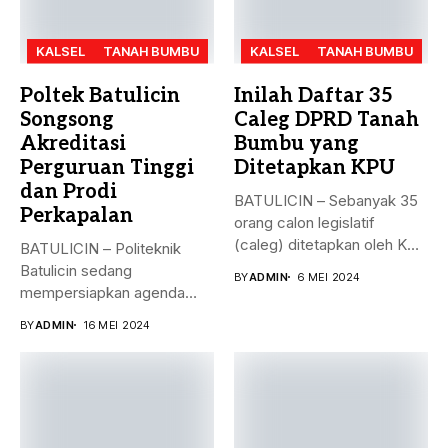
KALSEL
TANAH BUMBU
KALSEL
TANAH BUMBU
Poltek Batulicin
Inilah Daftar 35
Songsong
Caleg DPRD Tanah
Akreditasi
Bumbu yang
Perguruan Tinggi
Ditetapkan KPU
dan Prodi
BATULICIN – Sebanyak 35
Perkapalan
orang calon legislatif
(caleg) ditetapkan oleh KPU
BATULICIN – Politeknik
Kabupaten...
Batulicin sedang
BY
ADMIN
6 MEI 2024
mempersiapkan agenda
besar bulan ini. Akreditasi
BY
ADMIN
16 MEI 2024
perguruan...