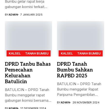
Bumbu gelar rapat kerja
gabungan komisi terkait
masalah...
BY
ADMIN
7 JANUARI 2025
KALSEL
TANAH BUMBU
KALSEL
TANAH BUMBU
DPRD Tanbu Bahas
DPRD Tanah
Pemecahan
Bumbu Sahkan
Kelurahan
RAPBD 2025
Batulicin
BATULICIN – DPRD Tanah
Bumbu menggelar Rapat
BATULICIN – DPRD Tanah
Paripurna Pengambilan
Bumbu menggelar rapat
Keputusan terhadap
gabungan komisi bersama
BY
ADMIN
28 NOVEMBER 2024
Rancangan...
Dinas PMD,...
BY
ADMIN
17 DESEMBER 2024