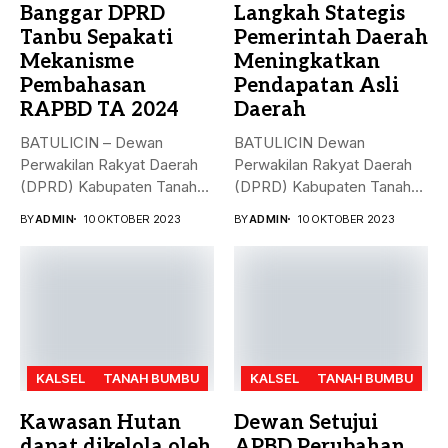
Banggar DPRD
Langkah Stategis
Tanbu Sepakati
Pemerintah Daerah
Mekanisme
Meningkatkan
Pembahasan
Pendapatan Asli
RAPBD TA 2024
Daerah
BATULICIN – Dewan
BATULICIN Dewan
Perwakilan Rakyat Daerah
Perwakilan Rakyat Daerah
(DPRD) Kabupaten Tanah
(DPRD) Kabupaten Tanah
Bumbu (Tanbu) menggelar...
Bumbu (Tanbu) menggelar
BY
ADMIN
10 OKTOBER 2023
BY
ADMIN
10 OKTOBER 2023
rapat...
KALSEL
TANAH BUMBU
KALSEL
TANAH BUMBU
Kawasan Hutan
Dewan Setujui
dapat dikelola oleh
APBD Perubahan