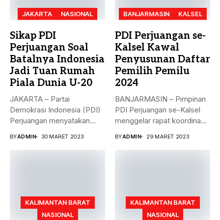
JAKARTA
NASIONAL
BANJARMASIN
KALSEL
Sikap PDI
PDI Perjuangan se-
Perjuangan Soal
Kalsel Kawal
Batalnya Indonesia
Penyusunan Daftar
Jadi Tuan Rumah
Pemilih Pemilu
Piala Dunia U-20
2024
JAKARTA – Partai
BANJARMASIN – Pimpinan
Demokrasi Indonesia (PDI)
PDI Perjuangan se-Kalsel
Perjuangan menyatakan
menggelar rapat koordinasi
sikap terkait batalnya
teknis dalam rangka...
BY
ADMIN
30 MARET 2023
BY
ADMIN
29 MARET 2023
Indonesia...
KALIMANTAN BARAT
KALIMANTAN BARAT
NASIONAL
NASIONAL