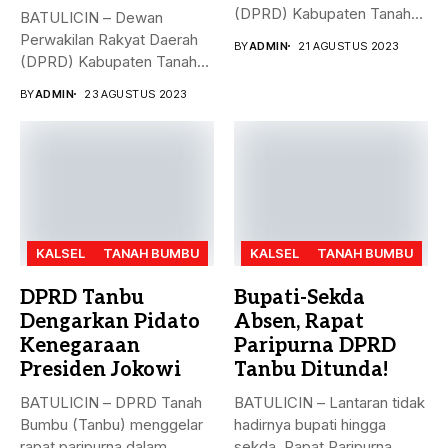
(DPRD) Kabupaten Tanah
BATULICIN – Dewan
Bumbu (Tanbu),
Perwakilan Rakyat Daerah
BY
ADMIN
21 AGUSTUS 2023
menggelar...
(DPRD) Kabupaten Tanah
Bumbu (Tanbu) menggelar...
BY
ADMIN
23 AGUSTUS 2023
KALSEL
TANAH BUMBU
KALSEL
TANAH BUMBU
DPRD Tanbu
Bupati-Sekda
Dengarkan Pidato
Absen, Rapat
Kenegaraan
Paripurna DPRD
Presiden Jokowi
Tanbu Ditunda!
BATULICIN – DPRD Tanah
BATULICIN – Lantaran tidak
Bumbu (Tanbu) menggelar
hadirnya bupati hingga
rapat paripurna dalam
sekda, Rapat Paripurna