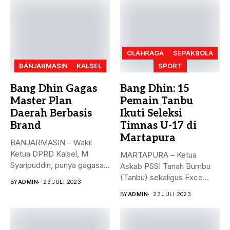
OLAHRAGA
SEPAKBOLA
BANJARMASIN
KALSEL
SPORT
Bang Dhin Gagas
Bang Dhin: 15
Master Plan
Pemain Tanbu
Daerah Berbasis
Ikuti Seleksi
Brand
Timnas U-17 di
Martapura
BANJARMASIN – Wakil
Ketua DPRD Kalsel, M
MARTAPURA – Ketua
Syaripuddin, punya gagasan
Askab PSSI Tanah Bumbu
baru. Apa...
(Tanbu) sekaligus Exco
BY
ADMIN
23 JULI 2023
Asprov PSSI...
BY
ADMIN
23 JULI 2023