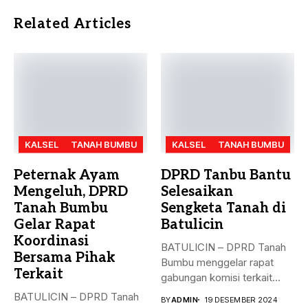
Related Articles
KALSEL
TANAH BUMBU
KALSEL
TANAH BUMBU
Peternak Ayam
DPRD Tanbu Bantu
Mengeluh, DPRD
Selesaikan
Tanah Bumbu
Sengketa Tanah di
Gelar Rapat
Batulicin
Koordinasi
BATULICIN – DPRD Tanah
Bersama Pihak
Bumbu menggelar rapat
Terkait
gabungan komisi terkait
masalah penyelesaian...
BATULICIN – DPRD Tanah
BY
ADMIN
19 DESEMBER 2024