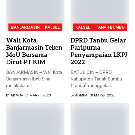
BANJARMASIN
KALSEL
KALSEL
TANAH BUMBU
Wali Kota
DPRD Tanbu Gelar
Banjarmasin Teken
Paripurna
MoU Bersama
Penyampaian LKPJ
Dirut PT KIM
2022
BANJARMASIN – Wali Kota
BATULICIN – DPRD
Banjarmasin Ibnu Sina
Kabupaten Tanah Bumbu
melakukan
(Tanbu) menggelar
penandatanganan nota
paripurna dalam rangka
BY
ADMIN
31 MARET 2023
BY
ADMIN
31 MARET 2023
kesepakatan bersama...
Penyampaian...