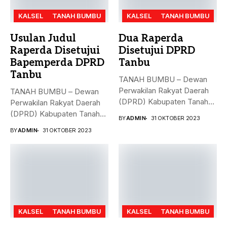
KALSEL
TANAH BUMBU
KALSEL
TANAH BUMBU
Usulan Judul
Dua Raperda
Raperda Disetujui
Disetujui DPRD
Bapemperda DPRD
Tanbu
Tanbu
TANAH BUMBU – Dewan
Perwakilan Rakyat Daerah
TANAH BUMBU – Dewan
(DPRD) Kabupaten Tanah
Perwakilan Rakyat Daerah
Bumbu (Tanbu)...
(DPRD) Kabupaten Tanah
BY
ADMIN
31 OKTOBER 2023
Bumbu (Tanbu)...
BY
ADMIN
31 OKTOBER 2023
KALSEL
TANAH BUMBU
KALSEL
TANAH BUMBU