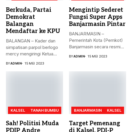
Berkuda, Partai
Mengintip Sederet
Demokrat
Fungsi Super Apps
Balangan
Banjarmasin Pintar
Mendaftar ke KPU
BANJARMASIN –
Pemerintah Kota (Pemkot)
BALANGAN – Kader dan
Banjarmasin secara resmi
simpatisan parpol berlogo
meluncurkan Super Apps
mercy mengiringi Ketua
BY
ADMIN
15 MEI 2023
Banjarmasin...
DPC Partai...
BY
ADMIN
15 MEI 2023
KALSEL
TANAH BUMBU
BANJARMASIN
KALSEL
Sah! Politisi Muda
Target Pemenang
PDIP Andre
di Kalsel, PDI-P