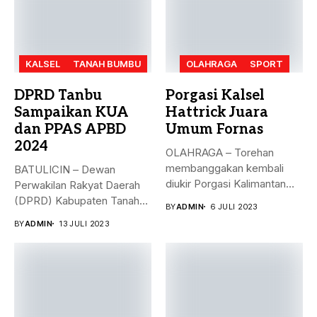
KALSEL
TANAH BUMBU
OLAHRAGA
SPORT
DPRD Tanbu
Porgasi Kalsel
Sampaikan KUA
Hattrick Juara
dan PPAS APBD
Umum Fornas
2024
OLAHRAGA – Torehan
membanggakan kembali
BATULICIN – Dewan
diukir Porgasi Kalimantan
Perwakilan Rakyat Daerah
Selatan pada ajang Fornas...
(DPRD) Kabupaten Tanah
BY
ADMIN
6 JULI 2023
Bumbu (Tanbu) menggelar...
BY
ADMIN
13 JULI 2023