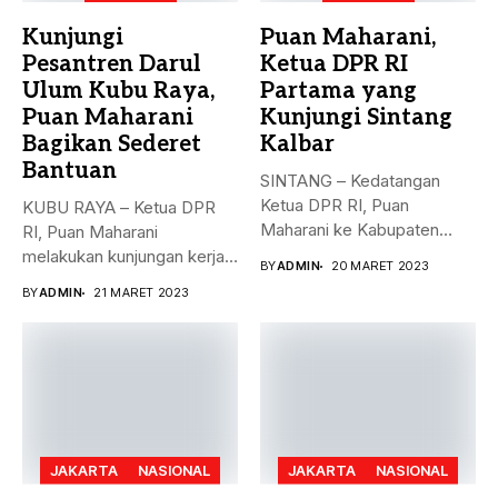
Kunjungi
Puan Maharani,
Pesantren Darul
Ketua DPR RI
Ulum Kubu Raya,
Partama yang
Puan Maharani
Kunjungi Sintang
Bagikan Sederet
Kalbar
Bantuan
SINTANG – Kedatangan
Ketua DPR RI, Puan
KUBU RAYA – Ketua DPR
Maharani ke Kabupaten
RI, Puan Maharani
Sintang, Kalimantan...
melakukan kunjungan kerja
BY
ADMIN
20 MARET 2023
ke...
BY
ADMIN
21 MARET 2023
JAKARTA
NASIONAL
JAKARTA
NASIONAL