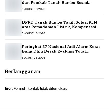
dan Pemkab Tanah Bumbu Resmi
Sepakati KUA-PPAS
5 AGUSTUS 2026
DPRD Tanah Bumbu Tagih Solusi PLN
atas Pemadaman Listrik, Kompensasi
Pelanggan Belum Diputuskan
5 AGUSTUS 2026
Peringkat 37 Nasional Jadi Alarm Keras,
Bang Dhin Desak Evaluasi Total
Pelayanan Investasi Kalsel
5 AGUSTUS 2026
Berlangganan
Eror:
Formulir kontak tidak ditemukan.