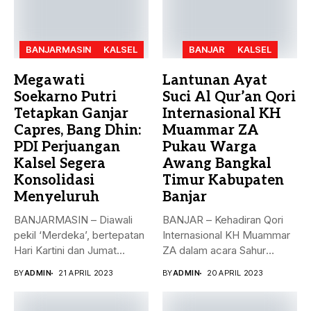
BANJARMASIN
KALSEL
BANJAR
KALSEL
Megawati
Lantunan Ayat
Soekarno Putri
Suci Al Qur’an Qori
Tetapkan Ganjar
Internasional KH
Capres, Bang Dhin:
Muammar ZA
PDI Perjuangan
Pukau Warga
Kalsel Segera
Awang Bangkal
Konsolidasi
Timur Kabupaten
Menyeluruh
Banjar
BANJARMASIN – Diawali
BANJAR – Kehadiran Qori
pekil ‘Merdeka’, bertepatan
Internasional KH Muammar
Hari Kartini dan Jumat
ZA dalam acara Sahur
Berkah, 21...
Bersama...
BY
ADMIN
21 APRIL 2023
BY
ADMIN
20 APRIL 2023