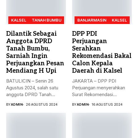
KALSEL
TANAH BUMBU
BANJARMASIN
KALSEL
Dilantik Sebagai
DPP PDI
Anggota DPRD
Perjuangan
Tanah Bumbu,
Serahkan
Sarniah Ingin
Rekomendasi Bakal
Perjuangkan Pesan
Calon Kepala
Mendiang H Upi
Daerah di Kalsel
BATULICIN – Senin 26
JAKARTA – DPP PDI
Agustus 2024, salah satu
Perjuangan menyerahkan
anggota DPRD Tanah
Surat Rekomendasi
Bumbu...
dukungan ke sejumlah
BY
ADMIN
26 AGUSTUS 2024
BY
ADMIN
16 AGUSTUS 2024
Bakal...