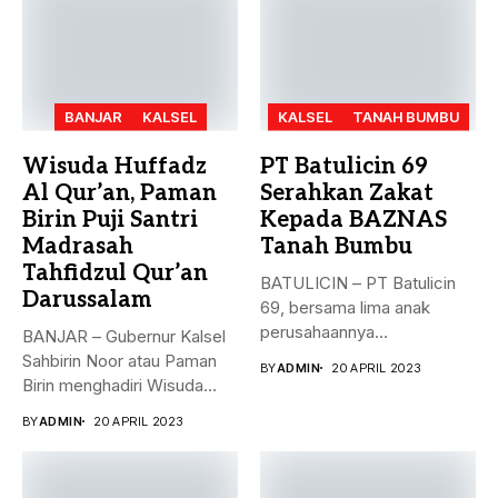
BANJAR
KALSEL
KALSEL
TANAH BUMBU
Wisuda Huffadz
PT Batulicin 69
Al Qur’an, Paman
Serahkan Zakat
Birin Puji Santri
Kepada BAZNAS
Madrasah
Tanah Bumbu
Tahfidzul Qur’an
BATULICIN – PT Batulicin
Darussalam
69, bersama lima anak
perusahaannya
BANJAR – Gubernur Kalsel
menyerahkan Zakat Ma’al...
Sahbirin Noor atau Paman
BY
ADMIN
20 APRIL 2023
Birin menghadiri Wisuda
Huffadz...
BY
ADMIN
20 APRIL 2023