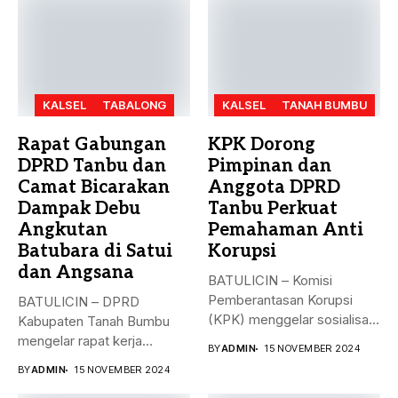
KALSEL
TABALONG
KALSEL
TANAH BUMBU
Rapat Gabungan
KPK Dorong
DPRD Tanbu dan
Pimpinan dan
Camat Bicarakan
Anggota DPRD
Dampak Debu
Tanbu Perkuat
Angkutan
Pemahaman Anti
Batubara di Satui
Korupsi
dan Angsana
BATULICIN – Komisi
Pemberantasan Korupsi
BATULICIN – DPRD
(KPK) menggelar sosialisasi
Kabupaten Tanah Bumbu
bahaya korupsi di DPRD...
mengelar rapat kerja
BY
ADMIN
15 NOVEMBER 2024
gabungan dengan Camat...
BY
ADMIN
15 NOVEMBER 2024