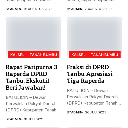
rangka mendengarkan...
Penandatanganan Nota...
BY
ADMIN
16 AGUSTUS 2023
BY
ADMIN
7 AGUSTUS 2023
KALSEL
TANAH BUMBU
KALSEL
TANAH BUMBU
Rapat Paripurna 3
Fraksi di DPRD
Raperda DPRD
Tanbu Apresiasi
Tanbu, Ekskutif
Tiga Raperda
Beri Jawaban!
BATULICIN – Dewan
Perwakilan Rakyat Daerah
BATULICIN – Dewan
(DPRD) Kabupaten Tanah
Perwakilan Rakyat Daerah
Bumbu (Tanbu) menggelar...
(DPRD) Kabupaten Tanah
BY
ADMIN
26 JULI 2023
Bumbu (Tanbu) menggelar...
BY
ADMIN
31 JULI 2023