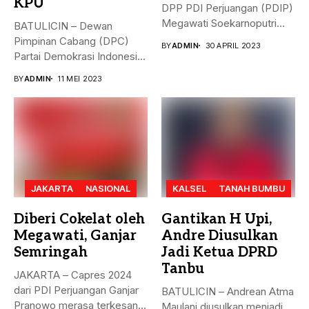
KPU
DPP PDI Perjuangan (PDIP)
Megawati Soekarnoputri
BATULICIN – Dewan
membela Ganjar...
Pimpinan Cabang (DPC)
BY
ADMIN
30 APRIL 2023
Partai Demokrasi Indonesia
(PDI) Perjuangan
BY
ADMIN
11 MEI 2023
Kabupaten...
JAKARTA
NASIONAL
KALSEL
TANAH BUMBU
Diberi Cokelat oleh
Gantikan H Upi,
Megawati, Ganjar
Andre Diusulkan
Semringah
Jadi Ketua DPRD
Tanbu
JAKARTA – Capres 2024
dari PDI Perjuangan Ganjar
BATULICIN – Andrean Atma
Pranowo merasa terkesan
Maulani diusulkan menjadi