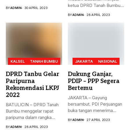
dengan...
ketua DPRD Tanah Bumbu,
BY
ADMIN
30 APRIL 2023
menggantikan...
BY
ADMIN
28 APRIL 2023
KALSEL
TANAH BUMBU
JAKARTA
NASIONAL
DPRD Tanbu Gelar
Dukung Ganjar,
Paripurna
PDIP – PPP Segera
Rekomendasi LKPJ
Bertemu
2022
JAKARTA – Gayung
bersambut. PDI Perjuangan
BATULICIN – DPRD Tanah
buka tangan menerima
Bumbu menggelar rapat
dukungan Partai Persatuan...
paripurna dalam rangka
BY
ADMIN
27 APRIL 2023
rekomendasi Dewan...
BY
ADMIN
28 APRIL 2023