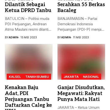
Dilantik Sebagai
Serahkan 55 Berkas
Ketua DPRD Tanbu
Bacaleg
BATULICIN – Politisi muda
BANJARMASIN – Partai
PDI Perjuangan, Andrean
Demokrasi Indonesia
Atma Maulani resmi dilantik
Perjuangan (PDI-P) menjadi
sebagai...
parpol kedua yang
BY
ADMIN
15 MEI 2023
BY
ADMIN
11 MEI 2023
menyerahkan...
KALSEL
TANAH BUMBU
JAKARTA
NASIONAL
Kenakan Baju
Ganjar Disudutkan,
Adat, PDI
Megawati: Rakyat
Perjuangan Tanbu
Punya Mata Hati
Daftarkan Caleg ke
JAKARTA – Ketua Umum