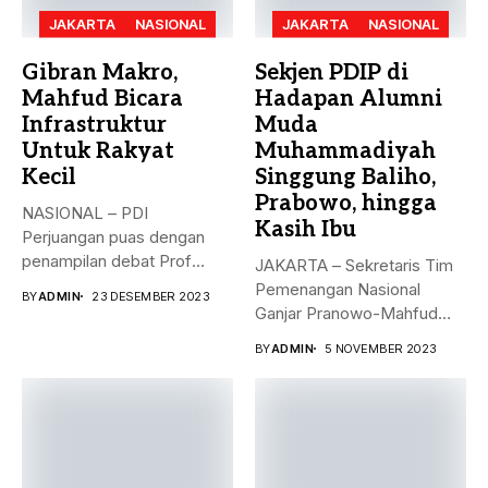
JAKARTA
NASIONAL
JAKARTA
NASIONAL
Gibran Makro,
Sekjen PDIP di
Mahfud Bicara
Hadapan Alumni
Infrastruktur
Muda
Untuk Rakyat
Muhammadiyah
Kecil
Singgung Baliho,
Prabowo, hingga
NASIONAL – PDI
Kasih Ibu
Perjuangan puas dengan
penampilan debat Prof
JAKARTA – Sekretaris Tim
Mahfud sebagai sosok...
Pemenangan Nasional
BY
ADMIN
23 DESEMBER 2023
Ganjar Pranowo-Mahfud
MD, Hasto Kristiyanto,
BY
ADMIN
5 NOVEMBER 2023
menyampaikan...