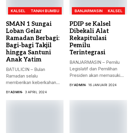
KALSEL
TANAH BUMBU
BANJARMASIN
KALSEL
SMAN 1 Sungai
PDIP se Kalsel
Loban Gelar
Dibekali Alat
Ramadan Berbagi:
Rekapitulasi
Bagi-bagi Takjil
Pemilu
hingga Santuni
Terintegrasi
Anak Yatim
BANJARMASIN – Pemilu
Legislatif dan Pemilihan
BATULICIN – Bulan
Presiden akan memasuki
Ramadan selalu
puncak pemungutan suara...
memberikan keberkahan
BY
ADMIN
16 JANUARI 2024
bagi banyak orang. Tak
BY
ADMIN
3 APRIL 2024
hanya...