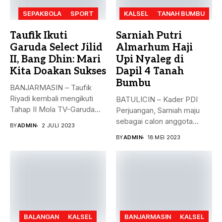
SEPAKBOLA
SPORT
KALSEL
TANAH BUMBU
Taufik Ikuti
Sarniah Putri
Garuda Select Jilid
Almarhum Haji
II, Bang Dhin: Mari
Upi Nyaleg di
Kita Doakan Sukses
Dapil 4 Tanah
Bumbu
BANJARMASIN – Taufik
Riyadi kembali mengikuti
BATULICIN – Kader PDI
Tahap II Mola TV-Garuda
Perjuangan, Sarniah maju
Select Jilid...
sebagai calon anggota
BY
ADMIN
2 JULI 2023
legislatif di...
BY
ADMIN
18 MEI 2023
BALANGAN
KALSEL
BANJARMASIN
KALSEL