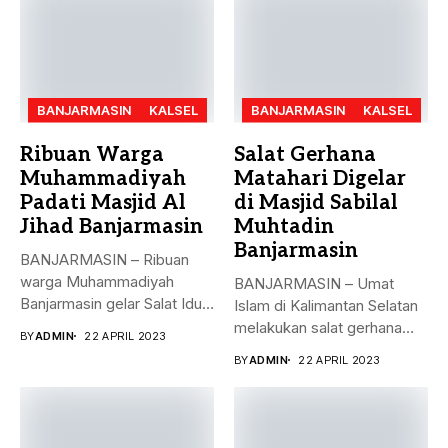
BANJARMASIN
KALSEL
BANJARMASIN
KALSEL
Ribuan Warga
Salat Gerhana
Muhammadiyah
Matahari Digelar
Padati Masjid Al
di Masjid Sabilal
Jihad Banjarmasin
Muhtadin
Banjarmasin
BANJARMASIN – Ribuan
warga Muhammadiyah
BANJARMASIN – Umat
Banjarmasin gelar Salat Idul
Islam di Kalimantan Selatan
Fitri Jumat (21/4)...
melakukan salat gerhana
BY
ADMIN
22 APRIL 2023
matahari (khusyu...
BY
ADMIN
22 APRIL 2023