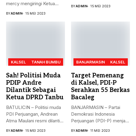
meluncurkan Super Apps
mercy mengiringi Ketua
BY
ADMIN
15 MEI 2023
Banjarmasin...
DPC Partai...
BY
ADMIN
15 MEI 2023
KALSEL
TANAH BUMBU
BANJARMASIN
KALSEL
Sah! Politisi Muda
Target Pemenang
PDIP Andre
di Kalsel, PDI-P
Dilantik Sebagai
Serahkan 55 Berkas
Ketua DPRD Tanbu
Bacaleg
BATULICIN – Politisi muda
BANJARMASIN – Partai
PDI Perjuangan, Andrean
Demokrasi Indonesia
Atma Maulani resmi dilantik
Perjuangan (PDI-P) menjadi
sebagai...
parpol kedua yang
BY
ADMIN
15 MEI 2023
BY
ADMIN
11 MEI 2023
menyerahkan...