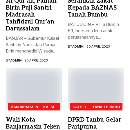
Al Qur’an, Paman
Serahkan Zakat
Birin Puji Santri
Kepada BAZNAS
Madrasah
Tanah Bumbu
Tahfidzul Qur’an
BATULICIN – PT Batulicin
Darussalam
69, bersama lima anak
perusahaannya
BANJAR – Gubernur Kalsel
menyerahkan Zakat Ma’al...
Sahbirin Noor atau Paman
BY
ADMIN
20 APRIL 2023
Birin menghadiri Wisuda
Huffadz...
BY
ADMIN
20 APRIL 2023
BANJARMASIN
KALSEL
KALSEL
TANAH BUMBU
Wali Kota
DPRD Tanbu Gelar
Banjarmasin Teken
Paripurna