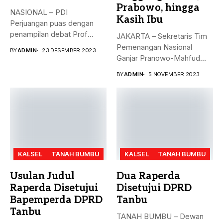
Prabowo, hingga
NASIONAL – PDI
Kasih Ibu
Perjuangan puas dengan
penampilan debat Prof
JAKARTA – Sekretaris Tim
Mahfud sebagai sosok...
Pemenangan Nasional
BY
ADMIN
23 DESEMBER 2023
Ganjar Pranowo-Mahfud
MD, Hasto Kristiyanto,
BY
ADMIN
5 NOVEMBER 2023
menyampaikan...
KALSEL
TANAH BUMBU
KALSEL
TANAH BUMBU
Usulan Judul
Dua Raperda
Raperda Disetujui
Disetujui DPRD
Bapemperda DPRD
Tanbu
Tanbu
TANAH BUMBU – Dewan