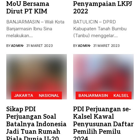
MoU Bersama
Penyampaian LKPJ
Dirut PT KIM
2022
BANJARMASIN – Wali Kota
BATULICIN – DPRD
Banjarmasin Ibnu Sina
Kabupaten Tanah Bumbu
melakukan
(Tanbu) menggelar
penandatanganan nota
paripurna dalam rangka
BY
ADMIN
31 MARET 2023
BY
ADMIN
31 MARET 2023
kesepakatan bersama...
Penyampaian...
JAKARTA
NASIONAL
BANJARMASIN
KALSEL
Sikap PDI
PDI Perjuangan se-
Perjuangan Soal
Kalsel Kawal
Batalnya Indonesia
Penyusunan Daftar
Jadi Tuan Rumah
Pemilih Pemilu
Piala Dunia U-20
2024