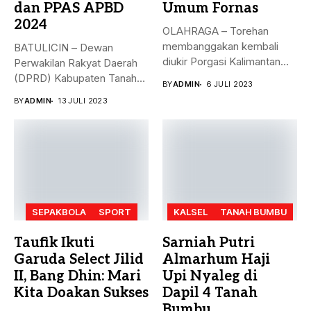
dan PPAS APBD
Umum Fornas
2024
OLAHRAGA – Torehan
membanggakan kembali
BATULICIN – Dewan
diukir Porgasi Kalimantan
Perwakilan Rakyat Daerah
Selatan pada ajang Fornas...
(DPRD) Kabupaten Tanah
BY
ADMIN
6 JULI 2023
Bumbu (Tanbu) menggelar...
BY
ADMIN
13 JULI 2023
SEPAKBOLA
SPORT
KALSEL
TANAH BUMBU
Taufik Ikuti
Sarniah Putri
Garuda Select Jilid
Almarhum Haji
II, Bang Dhin: Mari
Upi Nyaleg di
Kita Doakan Sukses
Dapil 4 Tanah
Bumbu