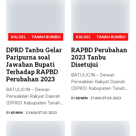
KALSEL
TANAH BUMBU
KALSEL
TANAH BUMBU
DPRD Tanbu Gelar
RAPBD Perubahan
Paripurna soal
2023 Tanbu
Jawaban Bupati
Disetujui
Terhadap RAPBD
BATULICIN – Dewan
Perubahan 2023
Perwakilan Rakyat Daerah
(DPRD) Kabupaten Tanah
BATULICIN – Dewan
Bumbu (Tanbu),
Perwakilan Rakyat Daerah
BY
ADMIN
21 AGUSTUS 2023
menggelar...
(DPRD) Kabupaten Tanah
Bumbu (Tanbu) menggelar...
BY
ADMIN
23 AGUSTUS 2023