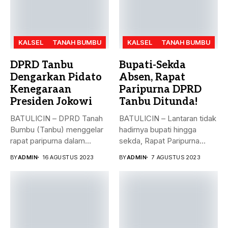
KALSEL
TANAH BUMBU
KALSEL
TANAH BUMBU
DPRD Tanbu
Bupati-Sekda
Dengarkan Pidato
Absen, Rapat
Kenegaraan
Paripurna DPRD
Presiden Jokowi
Tanbu Ditunda!
BATULICIN – DPRD Tanah
BATULICIN – Lantaran tidak
Bumbu (Tanbu) menggelar
hadirnya bupati hingga
rapat paripurna dalam
sekda, Rapat Paripurna
rangka mendengarkan...
Penandatanganan Nota...
BY
ADMIN
16 AGUSTUS 2023
BY
ADMIN
7 AGUSTUS 2023