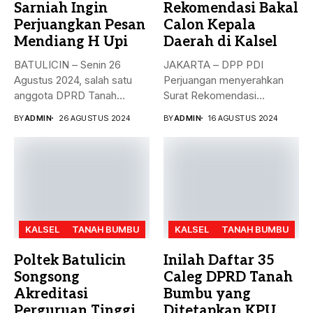
Sarniah Ingin
Rekomendasi Bakal
Perjuangkan Pesan
Calon Kepala
Mendiang H Upi
Daerah di Kalsel
BATULICIN – Senin 26
JAKARTA – DPP PDI
Agustus 2024, salah satu
Perjuangan menyerahkan
anggota DPRD Tanah
Surat Rekomendasi
Bumbu...
dukungan ke sejumlah
BY
ADMIN
26 AGUSTUS 2024
BY
ADMIN
16 AGUSTUS 2024
Bakal...
KALSEL
TANAH BUMBU
KALSEL
TANAH BUMBU
Poltek Batulicin
Inilah Daftar 35
Songsong
Caleg DPRD Tanah
Akreditasi
Bumbu yang
Perguruan Tinggi
Ditetapkan KPU