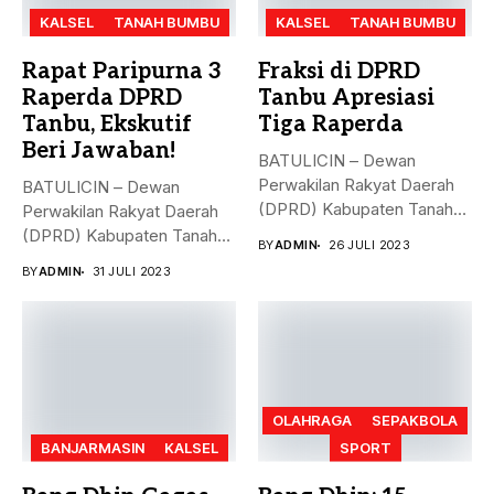
KALSEL
TANAH BUMBU
KALSEL
TANAH BUMBU
Rapat Paripurna 3
Fraksi di DPRD
Raperda DPRD
Tanbu Apresiasi
Tanbu, Ekskutif
Tiga Raperda
Beri Jawaban!
BATULICIN – Dewan
Perwakilan Rakyat Daerah
BATULICIN – Dewan
(DPRD) Kabupaten Tanah
Perwakilan Rakyat Daerah
Bumbu (Tanbu) menggelar...
(DPRD) Kabupaten Tanah
BY
ADMIN
26 JULI 2023
Bumbu (Tanbu) menggelar...
BY
ADMIN
31 JULI 2023
OLAHRAGA
SEPAKBOLA
BANJARMASIN
KALSEL
SPORT