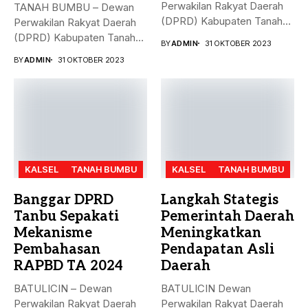
Perwakilan Rakyat Daerah
TANAH BUMBU – Dewan
(DPRD) Kabupaten Tanah
Perwakilan Rakyat Daerah
Bumbu (Tanbu)...
(DPRD) Kabupaten Tanah
BY
ADMIN
31 OKTOBER 2023
Bumbu (Tanbu)...
BY
ADMIN
31 OKTOBER 2023
KALSEL
TANAH BUMBU
KALSEL
TANAH BUMBU
Banggar DPRD
Langkah Stategis
Tanbu Sepakati
Pemerintah Daerah
Mekanisme
Meningkatkan
Pembahasan
Pendapatan Asli
RAPBD TA 2024
Daerah
BATULICIN – Dewan
BATULICIN Dewan
Perwakilan Rakyat Daerah
Perwakilan Rakyat Daerah