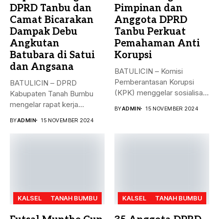
DPRD Tanbu dan
Pimpinan dan
Camat Bicarakan
Anggota DPRD
Dampak Debu
Tanbu Perkuat
Angkutan
Pemahaman Anti
Batubara di Satui
Korupsi
dan Angsana
BATULICIN – Komisi
Pemberantasan Korupsi
BATULICIN – DPRD
(KPK) menggelar sosialisasi
Kabupaten Tanah Bumbu
bahaya korupsi di DPRD...
mengelar rapat kerja
BY
ADMIN
15 NOVEMBER 2024
gabungan dengan Camat...
BY
ADMIN
15 NOVEMBER 2024
KALSEL
TANAH BUMBU
KALSEL
TANAH BUMBU