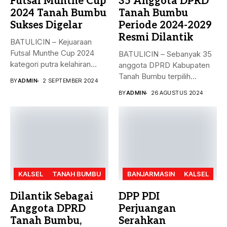
Futsal Munthe Cup
35 Anggota DPRD
2024 Tanah Bumbu
Tanah Bumbu
Sukses Digelar
Periode 2024-2029
Resmi Dilantik
BATULICIN – Kejuaraan
Futsal Munthe Cup 2024
BATULICIN – Sebanyak 35
kategori putra kelahiran
anggota DPRD Kabupaten
2007 dan...
Tanah Bumbu terpilih
BY
ADMIN
2 SEPTEMBER 2024
periode 2024-2029...
BY
ADMIN
26 AGUSTUS 2024
KALSEL
TANAH BUMBU
BANJARMASIN
KALSEL
Dilantik Sebagai
DPP PDI
Anggota DPRD
Perjuangan
Tanah Bumbu,
Serahkan