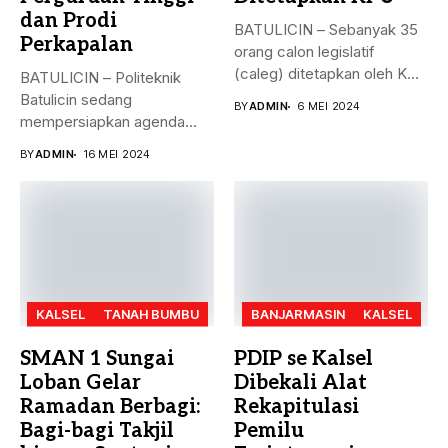
dan Prodi
BATULICIN – Sebanyak 35
Perkapalan
orang calon legislatif
(caleg) ditetapkan oleh KPU
BATULICIN – Politeknik
Kabupaten...
Batulicin sedang
BY
ADMIN
6 MEI 2024
mempersiapkan agenda
besar bulan ini. Akreditasi
BY
ADMIN
16 MEI 2024
perguruan...
KALSEL
TANAH BUMBU
BANJARMASIN
KALSEL
SMAN 1 Sungai
PDIP se Kalsel
Loban Gelar
Dibekali Alat
Ramadan Berbagi:
Rekapitulasi
Bagi-bagi Takjil
Pemilu