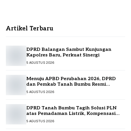
Artikel Terbaru
DPRD Balangan Sambut Kunjungan
Kapolres Baru, Perkuat Sinergi
5 AGUSTUS 2026
Menuju APBD Perubahan 2026, DPRD
dan Pemkab Tanah Bumbu Resmi
Sepakati KUA-PPAS
5 AGUSTUS 2026
DPRD Tanah Bumbu Tagih Solusi PLN
atas Pemadaman Listrik, Kompensasi
Pelanggan Belum Diputuskan
5 AGUSTUS 2026