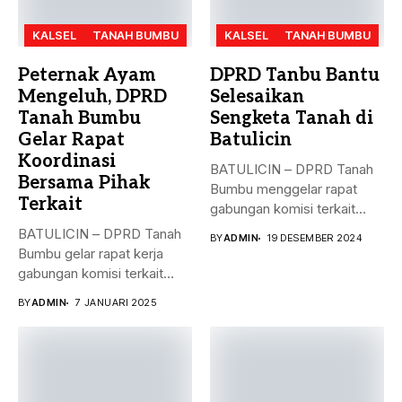
KALSEL
TANAH BUMBU
KALSEL
TANAH BUMBU
Peternak Ayam
DPRD Tanbu Bantu
Mengeluh, DPRD
Selesaikan
Tanah Bumbu
Sengketa Tanah di
Gelar Rapat
Batulicin
Koordinasi
BATULICIN – DPRD Tanah
Bersama Pihak
Bumbu menggelar rapat
Terkait
gabungan komisi terkait
masalah penyelesaian...
BATULICIN – DPRD Tanah
BY
ADMIN
19 DESEMBER 2024
Bumbu gelar rapat kerja
gabungan komisi terkait
masalah...
BY
ADMIN
7 JANUARI 2025