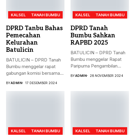
KALSEL
TANAH BUMBU
KALSEL
TANAH BUMBU
DPRD Tanbu Bahas
DPRD Tanah
Pemecahan
Bumbu Sahkan
Kelurahan
RAPBD 2025
Batulicin
BATULICIN – DPRD Tanah
Bumbu menggelar Rapat
BATULICIN – DPRD Tanah
Paripurna Pengambilan
Bumbu menggelar rapat
Keputusan terhadap
gabungan komisi bersama
BY
ADMIN
28 NOVEMBER 2024
Rancangan...
Dinas PMD,...
BY
ADMIN
17 DESEMBER 2024
KALSEL
TANAH BUMBU
KALSEL
TANAH BUMBU