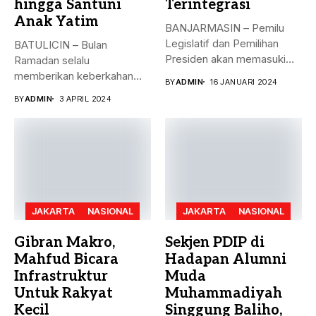
hingga Santuni
Terintegrasi
Anak Yatim
BANJARMASIN – Pemilu
Legislatif dan Pemilihan
BATULICIN – Bulan
Presiden akan memasuki
Ramadan selalu
puncak pemungutan suara...
memberikan keberkahan
BY
ADMIN
16 JANUARI 2024
bagi banyak orang. Tak
BY
ADMIN
3 APRIL 2024
hanya...
JAKARTA
NASIONAL
JAKARTA
NASIONAL
Gibran Makro,
Sekjen PDIP di
Mahfud Bicara
Hadapan Alumni
Infrastruktur
Muda
Untuk Rakyat
Muhammadiyah
Kecil
Singgung Baliho,