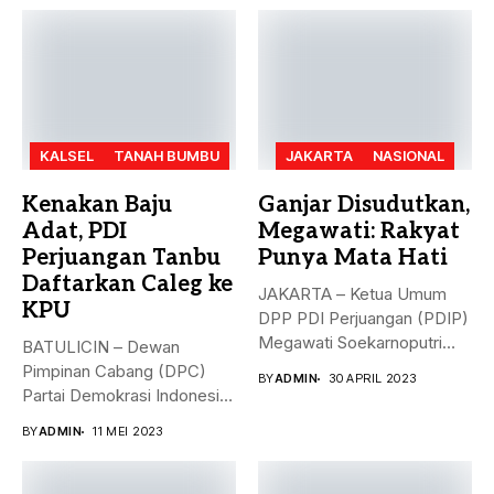
KALSEL
TANAH BUMBU
JAKARTA
NASIONAL
Kenakan Baju
Ganjar Disudutkan,
Adat, PDI
Megawati: Rakyat
Perjuangan Tanbu
Punya Mata Hati
Daftarkan Caleg ke
JAKARTA – Ketua Umum
KPU
DPP PDI Perjuangan (PDIP)
Megawati Soekarnoputri
BATULICIN – Dewan
membela Ganjar...
Pimpinan Cabang (DPC)
BY
ADMIN
30 APRIL 2023
Partai Demokrasi Indonesia
(PDI) Perjuangan
BY
ADMIN
11 MEI 2023
Kabupaten...