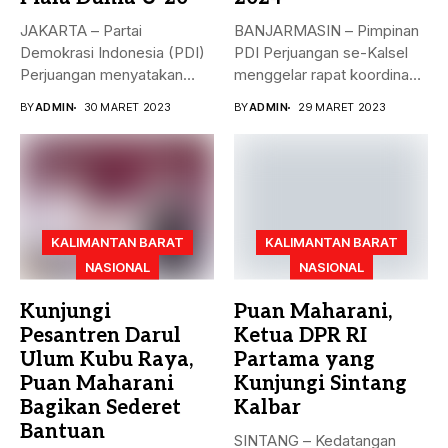
JAKARTA – Partai
BANJARMASIN – Pimpinan
Demokrasi Indonesia (PDI)
PDI Perjuangan se-Kalsel
Perjuangan menyatakan
menggelar rapat koordinasi
sikap terkait batalnya
teknis dalam rangka...
BY
ADMIN
30 MARET 2023
BY
ADMIN
29 MARET 2023
Indonesia...
KALIMANTAN BARAT
KALIMANTAN BARAT
NASIONAL
NASIONAL
Kunjungi
Puan Maharani,
Pesantren Darul
Ketua DPR RI
Ulum Kubu Raya,
Partama yang
Puan Maharani
Kunjungi Sintang
Bagikan Sederet
Kalbar
Bantuan
SINTANG – Kedatangan