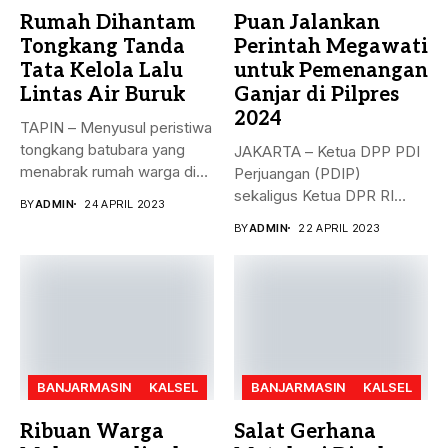
Rumah Dihantam
Puan Jalankan
Tongkang Tanda
Perintah Megawati
Tata Kelola Lalu
untuk Pemenangan
Lintas Air Buruk
Ganjar di Pilpres
2024
TAPIN – Menyusul peristiwa
tongkang batubara yang
JAKARTA – Ketua DPP PDI
menabrak rumah warga di
Perjuangan (PDIP)
Desa...
sekaligus Ketua DPR RI
BY
ADMIN
24 APRIL 2023
Puan...
BY
ADMIN
22 APRIL 2023
BANJARMASIN
KALSEL
BANJARMASIN
KALSEL
Ribuan Warga
Salat Gerhana