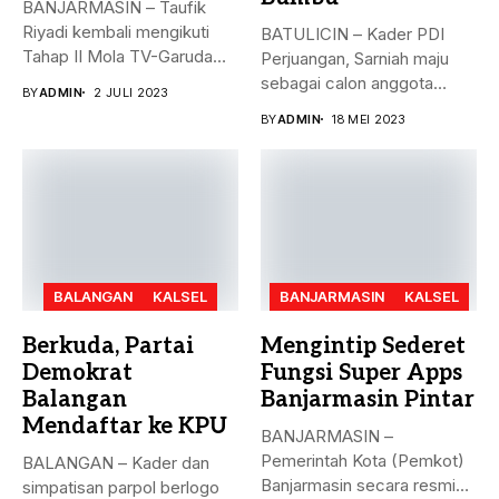
BANJARMASIN – Taufik
Riyadi kembali mengikuti
BATULICIN – Kader PDI
Tahap II Mola TV-Garuda
Perjuangan, Sarniah maju
Select Jilid...
sebagai calon anggota
BY
ADMIN
2 JULI 2023
legislatif di...
BY
ADMIN
18 MEI 2023
BALANGAN
KALSEL
BANJARMASIN
KALSEL
Berkuda, Partai
Mengintip Sederet
Demokrat
Fungsi Super Apps
Balangan
Banjarmasin Pintar
Mendaftar ke KPU
BANJARMASIN –
Pemerintah Kota (Pemkot)
BALANGAN – Kader dan
Banjarmasin secara resmi
simpatisan parpol berlogo