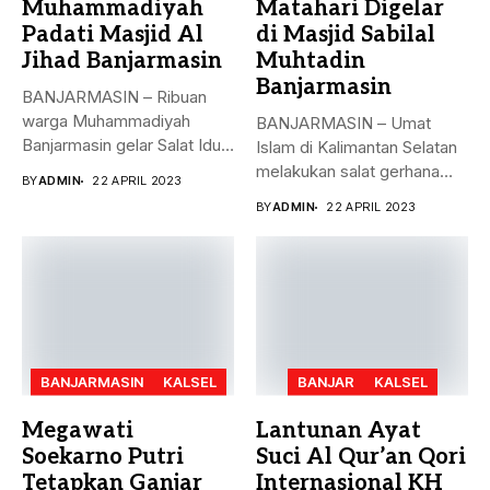
Muhammadiyah
Matahari Digelar
Padati Masjid Al
di Masjid Sabilal
Jihad Banjarmasin
Muhtadin
Banjarmasin
BANJARMASIN – Ribuan
warga Muhammadiyah
BANJARMASIN – Umat
Banjarmasin gelar Salat Idul
Islam di Kalimantan Selatan
Fitri Jumat (21/4)...
melakukan salat gerhana
BY
ADMIN
22 APRIL 2023
matahari (khusyu...
BY
ADMIN
22 APRIL 2023
BANJARMASIN
KALSEL
BANJAR
KALSEL
Megawati
Lantunan Ayat
Soekarno Putri
Suci Al Qur’an Qori
Tetapkan Ganjar
Internasional KH