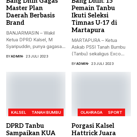
Bang Dhin Gagas
Bang Dhin: 15
Master Plan
Pemain Tanbu
Daerah Berbasis
Ikuti Seleksi
Brand
Timnas U-17 di
Martapura
BANJARMASIN – Wakil
Ketua DPRD Kalsel, M
MARTAPURA – Ketua
Syaripuddin, punya gagasan
Askab PSSI Tanah Bumbu
baru. Apa...
(Tanbu) sekaligus Exco
BY
ADMIN
23 JULI 2023
Asprov PSSI...
BY
ADMIN
23 JULI 2023
KALSEL
TANAH BUMBU
OLAHRAGA
SPORT
DPRD Tanbu
Porgasi Kalsel
Sampaikan KUA
Hattrick Juara