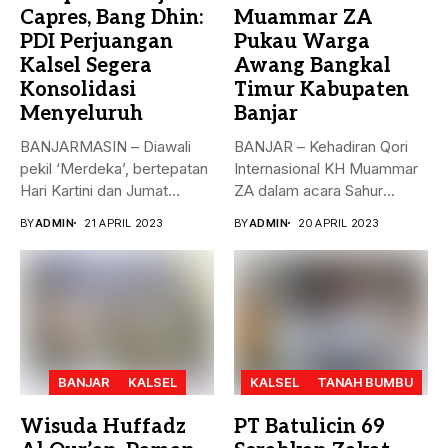
Capres, Bang Dhin:
Muammar ZA
PDI Perjuangan
Pukau Warga
Kalsel Segera
Awang Bangkal
Konsolidasi
Timur Kabupaten
Menyeluruh
Banjar
BANJARMASIN – Diawali
BANJAR – Kehadiran Qori
pekil ‘Merdeka’, bertepatan
Internasional KH Muammar
Hari Kartini dan Jumat
ZA dalam acara Sahur
Berkah, 21...
Bersama...
BY
ADMIN
21 APRIL 2023
BY
ADMIN
20 APRIL 2023
BANJAR
KALSEL
KALSEL
TANAH BUMBU
Wisuda Huffadz
PT Batulicin 69