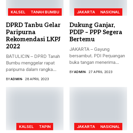
KALSEL
TANAH BUMBU
JAKARTA
NASIONAL
DPRD Tanbu Gelar
Dukung Ganjar,
Paripurna
PDIP – PPP Segera
Rekomendasi LKPJ
Bertemu
2022
JAKARTA – Gayung
bersambut. PDI Perjuangan
BATULICIN – DPRD Tanah
buka tangan menerima
Bumbu menggelar rapat
dukungan Partai Persatuan...
paripurna dalam rangka
BY
ADMIN
27 APRIL 2023
rekomendasi Dewan...
BY
ADMIN
28 APRIL 2023
KALSEL
TAPIN
JAKARTA
NASIONAL