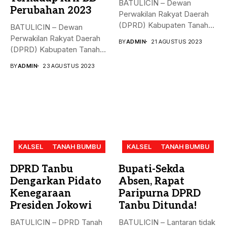
BATULICIN – Dewan
Perubahan 2023
Perwakilan Rakyat Daerah
(DPRD) Kabupaten Tanah
BATULICIN – Dewan
Bumbu (Tanbu),
Perwakilan Rakyat Daerah
BY
ADMIN
21 AGUSTUS 2023
menggelar...
(DPRD) Kabupaten Tanah
Bumbu (Tanbu) menggelar...
BY
ADMIN
23 AGUSTUS 2023
KALSEL
TANAH BUMBU
KALSEL
TANAH BUMBU
DPRD Tanbu
Bupati-Sekda
Dengarkan Pidato
Absen, Rapat
Kenegaraan
Paripurna DPRD
Presiden Jokowi
Tanbu Ditunda!
BATULICIN – DPRD Tanah
BATULICIN – Lantaran tidak