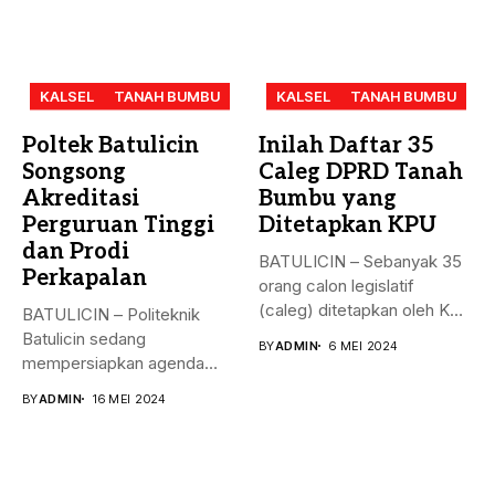
KALSEL
TANAH BUMBU
KALSEL
TANAH BUMBU
Poltek Batulicin
Inilah Daftar 35
Songsong
Caleg DPRD Tanah
Akreditasi
Bumbu yang
Perguruan Tinggi
Ditetapkan KPU
dan Prodi
BATULICIN – Sebanyak 35
Perkapalan
orang calon legislatif
(caleg) ditetapkan oleh KPU
BATULICIN – Politeknik
Kabupaten...
Batulicin sedang
BY
ADMIN
6 MEI 2024
mempersiapkan agenda
besar bulan ini. Akreditasi
BY
ADMIN
16 MEI 2024
perguruan...