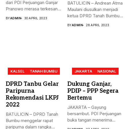
dari PDI Perjuangan Ganjar
BATULICIN – Andrean Atma
Pranowo merasa terkesan
Maulani diusulkan menjadi
dengan...
ketua DPRD Tanah Bumbu,
BY
ADMIN
30 APRIL 2023
menggantikan...
BY
ADMIN
28 APRIL 2023
KALSEL
TANAH BUMBU
JAKARTA
NASIONAL
DPRD Tanbu Gelar
Dukung Ganjar,
Paripurna
PDIP – PPP Segera
Rekomendasi LKPJ
Bertemu
2022
JAKARTA – Gayung
bersambut. PDI Perjuangan
BATULICIN – DPRD Tanah
buka tangan menerima
Bumbu menggelar rapat
dukungan Partai Persatuan...
paripurna dalam rangka