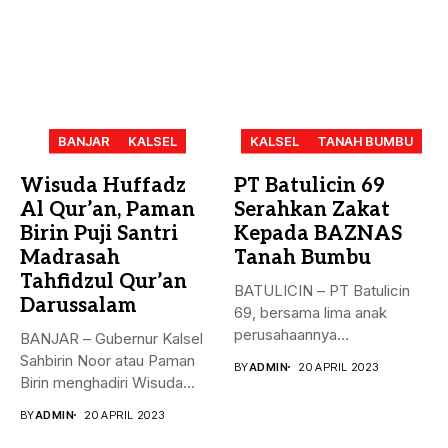
BANJAR
KALSEL
KALSEL
TANAH BUMBU
Wisuda Huffadz
PT Batulicin 69
Al Qur’an, Paman
Serahkan Zakat
Birin Puji Santri
Kepada BAZNAS
Madrasah
Tanah Bumbu
Tahfidzul Qur’an
BATULICIN – PT Batulicin
Darussalam
69, bersama lima anak
perusahaannya
BANJAR – Gubernur Kalsel
menyerahkan Zakat Ma’al...
Sahbirin Noor atau Paman
BY
ADMIN
20 APRIL 2023
Birin menghadiri Wisuda
Huffadz...
BY
ADMIN
20 APRIL 2023