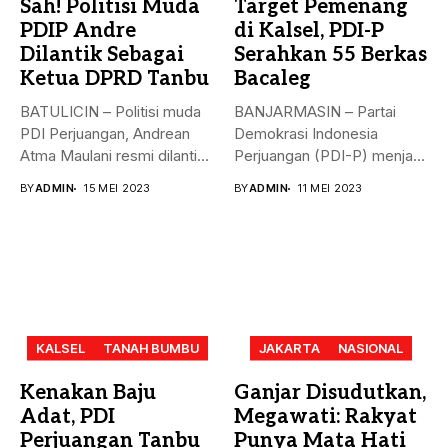
Sah! Politisi Muda
Target Pemenang
PDIP Andre
di Kalsel, PDI-P
Dilantik Sebagai
Serahkan 55 Berkas
Ketua DPRD Tanbu
Bacaleg
BATULICIN – Politisi muda
BANJARMASIN – Partai
PDI Perjuangan, Andrean
Demokrasi Indonesia
Atma Maulani resmi dilantik
Perjuangan (PDI-P) menjadi
sebagai...
parpol kedua yang
BY
ADMIN
15 MEI 2023
BY
ADMIN
11 MEI 2023
menyerahkan...
KALSEL
TANAH BUMBU
JAKARTA
NASIONAL
Kenakan Baju
Ganjar Disudutkan,
Adat, PDI
Megawati: Rakyat
Perjuangan Tanbu
Punya Mata Hati