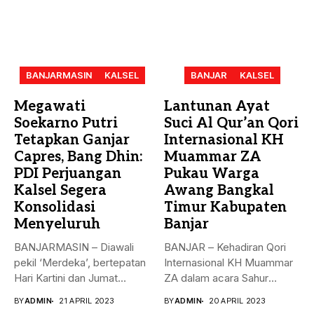
BANJARMASIN
KALSEL
BANJAR
KALSEL
Megawati
Lantunan Ayat
Soekarno Putri
Suci Al Qur’an Qori
Tetapkan Ganjar
Internasional KH
Capres, Bang Dhin:
Muammar ZA
PDI Perjuangan
Pukau Warga
Kalsel Segera
Awang Bangkal
Konsolidasi
Timur Kabupaten
Menyeluruh
Banjar
BANJARMASIN – Diawali
BANJAR – Kehadiran Qori
pekil ‘Merdeka’, bertepatan
Internasional KH Muammar
Hari Kartini dan Jumat
ZA dalam acara Sahur
Berkah, 21...
Bersama...
BY
ADMIN
21 APRIL 2023
BY
ADMIN
20 APRIL 2023