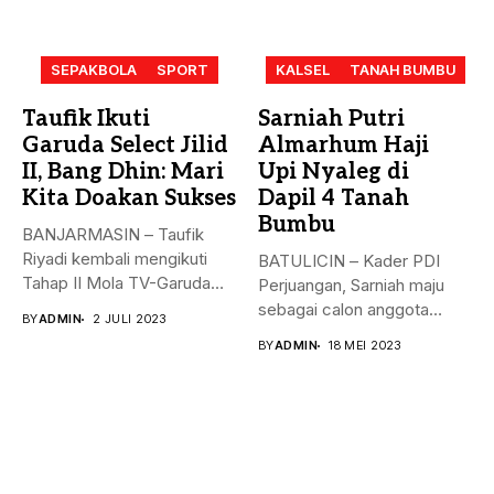
SEPAKBOLA
SPORT
KALSEL
TANAH BUMBU
Taufik Ikuti
Sarniah Putri
Garuda Select Jilid
Almarhum Haji
II, Bang Dhin: Mari
Upi Nyaleg di
Kita Doakan Sukses
Dapil 4 Tanah
Bumbu
BANJARMASIN – Taufik
Riyadi kembali mengikuti
BATULICIN – Kader PDI
Tahap II Mola TV-Garuda
Perjuangan, Sarniah maju
Select Jilid...
sebagai calon anggota
BY
ADMIN
2 JULI 2023
legislatif di...
BY
ADMIN
18 MEI 2023