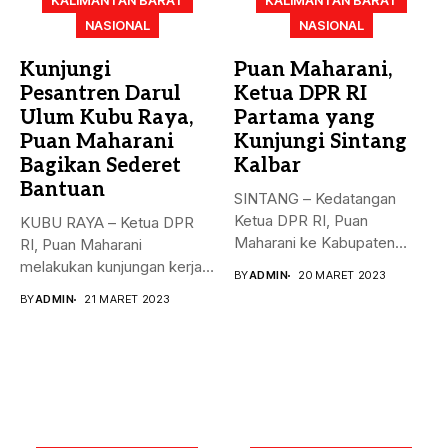
KALIMANTAN BARAT
KALIMANTAN BARAT
NASIONAL
NASIONAL
Kunjungi
Puan Maharani,
Pesantren Darul
Ketua DPR RI
Ulum Kubu Raya,
Partama yang
Puan Maharani
Kunjungi Sintang
Bagikan Sederet
Kalbar
Bantuan
SINTANG – Kedatangan
Ketua DPR RI, Puan
KUBU RAYA – Ketua DPR
Maharani ke Kabupaten
RI, Puan Maharani
Sintang, Kalimantan...
melakukan kunjungan kerja
BY
ADMIN
20 MARET 2023
ke...
BY
ADMIN
21 MARET 2023