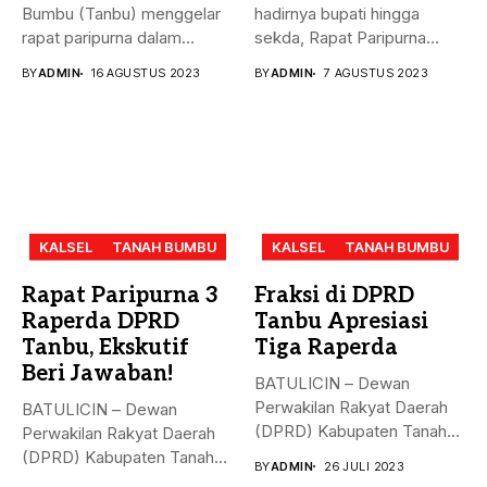
Bumbu (Tanbu) menggelar
hadirnya bupati hingga
rapat paripurna dalam
sekda, Rapat Paripurna
rangka mendengarkan...
Penandatanganan Nota...
BY
ADMIN
16 AGUSTUS 2023
BY
ADMIN
7 AGUSTUS 2023
KALSEL
TANAH BUMBU
KALSEL
TANAH BUMBU
Rapat Paripurna 3
Fraksi di DPRD
Raperda DPRD
Tanbu Apresiasi
Tanbu, Ekskutif
Tiga Raperda
Beri Jawaban!
BATULICIN – Dewan
Perwakilan Rakyat Daerah
BATULICIN – Dewan
(DPRD) Kabupaten Tanah
Perwakilan Rakyat Daerah
Bumbu (Tanbu) menggelar...
(DPRD) Kabupaten Tanah
BY
ADMIN
26 JULI 2023
Bumbu (Tanbu) menggelar...