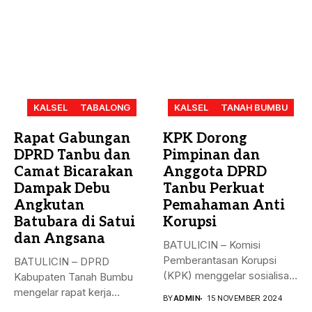
KALSEL
TABALONG
KALSEL
TANAH BUMBU
Rapat Gabungan
KPK Dorong
DPRD Tanbu dan
Pimpinan dan
Camat Bicarakan
Anggota DPRD
Dampak Debu
Tanbu Perkuat
Angkutan
Pemahaman Anti
Batubara di Satui
Korupsi
dan Angsana
BATULICIN – Komisi
Pemberantasan Korupsi
BATULICIN – DPRD
(KPK) menggelar sosialisasi
Kabupaten Tanah Bumbu
bahaya korupsi di DPRD...
mengelar rapat kerja
BY
ADMIN
15 NOVEMBER 2024
gabungan dengan Camat...