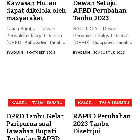
Kawasan Hutan
Dewan Setujui
dapat dikelola oleh
APBD Perubahan
masyarakat
Tanbu 2023
Tanah Bumbu – Dewan
BATULICIN – Dewan
Perwakilan Rakyat Daerah
Perwakilan Rakyat Daerah
(DPRD) Kabupaten Tanah
(DPRD) Kabupaten Tanah
Bumbu (...
Bumbu (Tanbu) menggelar...
BY
ADMIN
3 OKTOBER 2023
BY
ADMIN
30 AGUSTUS 2023
KALSEL
TANAH BUMBU
KALSEL
TANAH BUMBU
DPRD Tanbu Gelar
RAPBD Perubahan
Paripurna soal
2023 Tanbu
Jawaban Bupati
Disetujui
Terhadap RAPBD