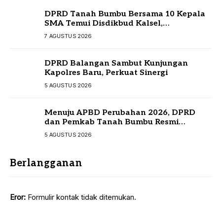
DPRD Tanah Bumbu Bersama 10 Kepala
SMA Temui Disdikbud Kalsel,
Perjuangkan Kebutuhan Guru dan
7 AGUSTUS 2026
Sarpras Sekolah
DPRD Balangan Sambut Kunjungan
Kapolres Baru, Perkuat Sinergi
5 AGUSTUS 2026
Menuju APBD Perubahan 2026, DPRD
dan Pemkab Tanah Bumbu Resmi
Sepakati KUA-PPAS
5 AGUSTUS 2026
Berlangganan
Eror:
Formulir kontak tidak ditemukan.