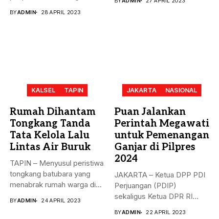
BY
ADMIN
27 APRIL 2023
rekomendasi Dewan...
BY
ADMIN
28 APRIL 2023
KALSEL
TAPIN
JAKARTA
NASIONAL
Rumah Dihantam
Puan Jalankan
Tongkang Tanda
Perintah Megawati
Tata Kelola Lalu
untuk Pemenangan
Lintas Air Buruk
Ganjar di Pilpres
2024
TAPIN – Menyusul peristiwa
tongkang batubara yang
JAKARTA – Ketua DPP PDI
menabrak rumah warga di
Perjuangan (PDIP)
Desa...
sekaligus Ketua DPR RI
BY
ADMIN
24 APRIL 2023
Puan...
BY
ADMIN
22 APRIL 2023