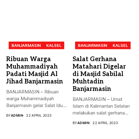
BANJARMASIN
KALSEL
BANJARMASIN
KALSEL
Ribuan Warga
Salat Gerhana
Muhammadiyah
Matahari Digelar
Padati Masjid Al
di Masjid Sabilal
Jihad Banjarmasin
Muhtadin
Banjarmasin
BANJARMASIN – Ribuan
warga Muhammadiyah
BANJARMASIN – Umat
Banjarmasin gelar Salat Idul
Islam di Kalimantan Selatan
Fitri Jumat (21/4)...
melakukan salat gerhana
BY
ADMIN
22 APRIL 2023
matahari (khusyu...
BY
ADMIN
22 APRIL 2023