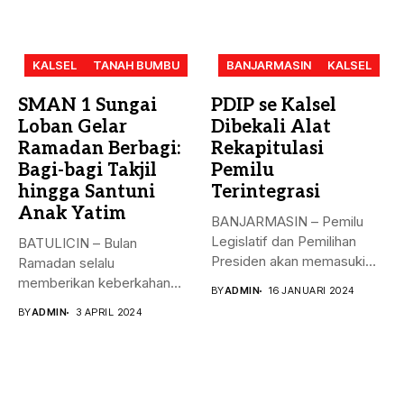
KALSEL
TANAH BUMBU
BANJARMASIN
KALSEL
SMAN 1 Sungai
PDIP se Kalsel
Loban Gelar
Dibekali Alat
Ramadan Berbagi:
Rekapitulasi
Bagi-bagi Takjil
Pemilu
hingga Santuni
Terintegrasi
Anak Yatim
BANJARMASIN – Pemilu
Legislatif dan Pemilihan
BATULICIN – Bulan
Presiden akan memasuki
Ramadan selalu
puncak pemungutan suara...
memberikan keberkahan
BY
ADMIN
16 JANUARI 2024
bagi banyak orang. Tak
BY
ADMIN
3 APRIL 2024
hanya...