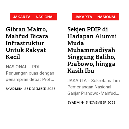
JAKARTA
NASIONAL
JAKARTA
NASIONAL
Gibran Makro,
Sekjen PDIP di
Mahfud Bicara
Hadapan Alumni
Infrastruktur
Muda
Untuk Rakyat
Muhammadiyah
Kecil
Singgung Baliho,
Prabowo, hingga
NASIONAL – PDI
Kasih Ibu
Perjuangan puas dengan
penampilan debat Prof
JAKARTA – Sekretaris Tim
Mahfud sebagai sosok...
Pemenangan Nasional
BY
ADMIN
23 DESEMBER 2023
Ganjar Pranowo-Mahfud
MD, Hasto Kristiyanto,
BY
ADMIN
5 NOVEMBER 2023
menyampaikan...