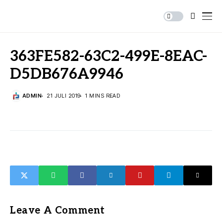
363FE582-63C2-499E-8EAC-
D5DB676A9946
ADMIN
21 JULI 2019
1 MINS READ
Leave A Comment