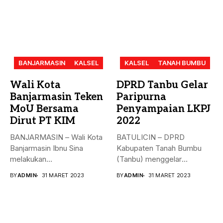
BANJARMASIN
KALSEL
KALSEL
TANAH BUMBU
Wali Kota
DPRD Tanbu Gelar
Banjarmasin Teken
Paripurna
MoU Bersama
Penyampaian LKPJ
Dirut PT KIM
2022
BANJARMASIN – Wali Kota
BATULICIN – DPRD
Banjarmasin Ibnu Sina
Kabupaten Tanah Bumbu
melakukan
(Tanbu) menggelar
penandatanganan nota
paripurna dalam rangka
BY
ADMIN
31 MARET 2023
BY
ADMIN
31 MARET 2023
kesepakatan bersama...
Penyampaian...