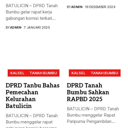
masalah penyelesaian...
BATULICIN – DPRD Tanah
BY
ADMIN
19 DESEMBER 2024
Bumbu gelar rapat kerja
gabungan komisi terkait
masalah...
BY
ADMIN
7 JANUARI 2025
KALSEL
TANAH BUMBU
KALSEL
TANAH BUMBU
DPRD Tanbu Bahas
DPRD Tanah
Pemecahan
Bumbu Sahkan
Kelurahan
RAPBD 2025
Batulicin
BATULICIN – DPRD Tanah
Bumbu menggelar Rapat
BATULICIN – DPRD Tanah
Paripurna Pengambilan
Bumbu menggelar rapat
Keputusan terhadap