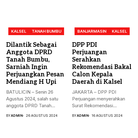
KALSEL
TANAH BUMBU
BANJARMASIN
KALSEL
Dilantik Sebagai
DPP PDI
Anggota DPRD
Perjuangan
Tanah Bumbu,
Serahkan
Sarniah Ingin
Rekomendasi Bakal
Perjuangkan Pesan
Calon Kepala
Mendiang H Upi
Daerah di Kalsel
BATULICIN – Senin 26
JAKARTA – DPP PDI
Agustus 2024, salah satu
Perjuangan menyerahkan
anggota DPRD Tanah
Surat Rekomendasi
Bumbu...
dukungan ke sejumlah
BY
ADMIN
26 AGUSTUS 2024
BY
ADMIN
16 AGUSTUS 2024
Bakal...