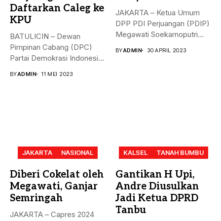
Daftarkan Caleg ke
JAKARTA – Ketua Umum
KPU
DPP PDI Perjuangan (PDIP)
Megawati Soekarnoputri
BATULICIN – Dewan
membela Ganjar...
Pimpinan Cabang (DPC)
BY
ADMIN
30 APRIL 2023
Partai Demokrasi Indonesia
(PDI) Perjuangan
BY
ADMIN
11 MEI 2023
Kabupaten...
JAKARTA
NASIONAL
KALSEL
TANAH BUMBU
Diberi Cokelat oleh
Gantikan H Upi,
Megawati, Ganjar
Andre Diusulkan
Semringah
Jadi Ketua DPRD
Tanbu
JAKARTA – Capres 2024