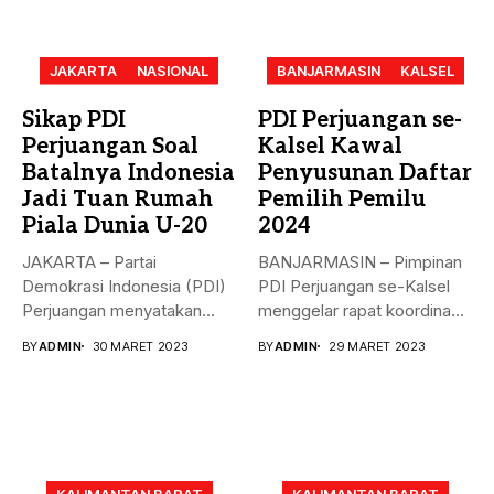
JAKARTA
NASIONAL
BANJARMASIN
KALSEL
Sikap PDI
PDI Perjuangan se-
Perjuangan Soal
Kalsel Kawal
Batalnya Indonesia
Penyusunan Daftar
Jadi Tuan Rumah
Pemilih Pemilu
Piala Dunia U-20
2024
JAKARTA – Partai
BANJARMASIN – Pimpinan
Demokrasi Indonesia (PDI)
PDI Perjuangan se-Kalsel
Perjuangan menyatakan
menggelar rapat koordinasi
sikap terkait batalnya
teknis dalam rangka...
BY
ADMIN
30 MARET 2023
BY
ADMIN
29 MARET 2023
Indonesia...