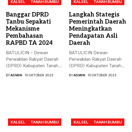
KALSEL
TANAH BUMBU
KALSEL
TANAH BUMBU
Banggar DPRD
Langkah Stategis
Tanbu Sepakati
Pemerintah Daerah
Mekanisme
Meningkatkan
Pembahasan
Pendapatan Asli
RAPBD TA 2024
Daerah
BATULICIN – Dewan
BATULICIN Dewan
Perwakilan Rakyat Daerah
Perwakilan Rakyat Daerah
(DPRD) Kabupaten Tanah
(DPRD) Kabupaten Tanah
Bumbu (Tanbu) menggelar...
Bumbu (Tanbu) menggelar
BY
ADMIN
10 OKTOBER 2023
BY
ADMIN
10 OKTOBER 2023
rapat...
KALSEL
TANAH BUMBU
KALSEL
TANAH BUMBU