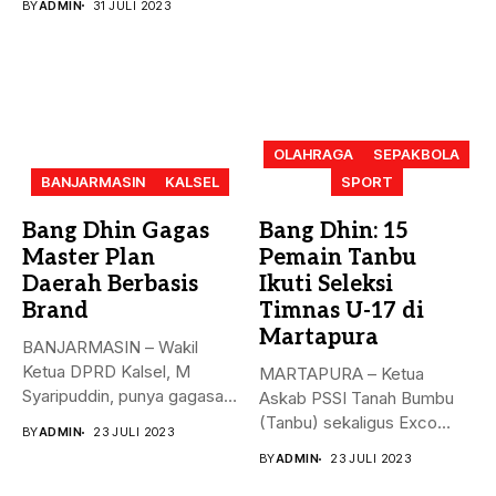
BY
ADMIN
31 JULI 2023
OLAHRAGA
SEPAKBOLA
BANJARMASIN
KALSEL
SPORT
Bang Dhin Gagas
Bang Dhin: 15
Master Plan
Pemain Tanbu
Daerah Berbasis
Ikuti Seleksi
Brand
Timnas U-17 di
Martapura
BANJARMASIN – Wakil
Ketua DPRD Kalsel, M
MARTAPURA – Ketua
Syaripuddin, punya gagasan
Askab PSSI Tanah Bumbu
baru. Apa...
(Tanbu) sekaligus Exco
BY
ADMIN
23 JULI 2023
Asprov PSSI...
BY
ADMIN
23 JULI 2023