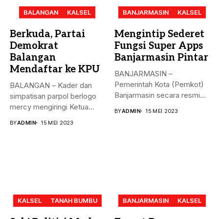
BALANGAN
KALSEL
BANJARMASIN
KALSEL
Berkuda, Partai
Mengintip Sederet
Demokrat
Fungsi Super Apps
Balangan
Banjarmasin Pintar
Mendaftar ke KPU
BANJARMASIN –
Pemerintah Kota (Pemkot)
BALANGAN – Kader dan
Banjarmasin secara resmi
simpatisan parpol berlogo
meluncurkan Super Apps
mercy mengiringi Ketua
BY
ADMIN
15 MEI 2023
Banjarmasin...
DPC Partai...
BY
ADMIN
15 MEI 2023
KALSEL
TANAH BUMBU
BANJARMASIN
KALSEL