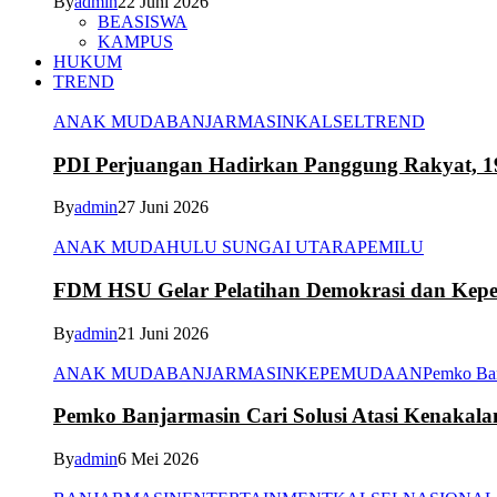
By
admin
22 Juni 2026
BEASISWA
KAMPUS
HUKUM
TREND
ANAK MUDA
BANJARMASIN
KALSEL
TREND
PDI Perjuangan Hadirkan Panggung Rakyat, 1
By
admin
27 Juni 2026
ANAK MUDA
HULU SUNGAI UTARA
PEMILU
FDM HSU Gelar Pelatihan Demokrasi dan Kepe
By
admin
21 Juni 2026
ANAK MUDA
BANJARMASIN
KEPEMUDAAN
Pemko Ba
Pemko Banjarmasin Cari Solusi Atasi Kenakal
By
admin
6 Mei 2026