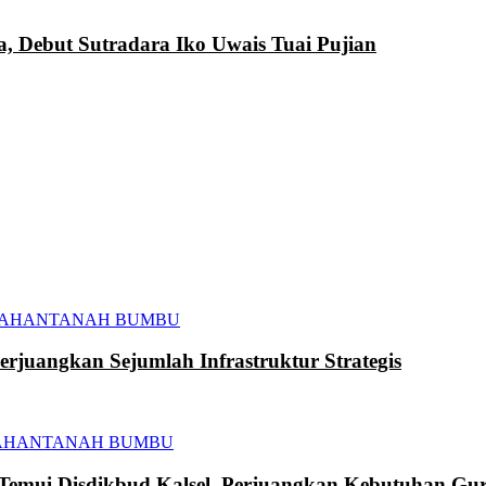
a, Debut Sutradara Iko Uwais Tuai Pujian
TAHAN
TANAH BUMBU
juangkan Sejumlah Infrastruktur Strategis
AHAN
TANAH BUMBU
mui Disdikbud Kalsel, Perjuangkan Kebutuhan Gur