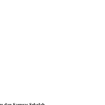
u dan Sarpras Sekolah