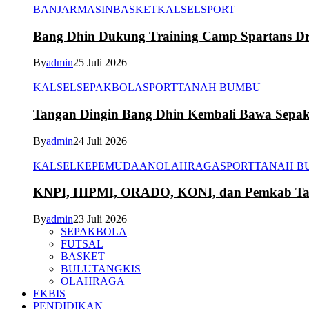
BANJARMASIN
BASKET
KALSEL
SPORT
Bang Dhin Dukung Training Camp Spartans Dr
By
admin
25 Juli 2026
KALSEL
SEPAKBOLA
SPORT
TANAH BUMBU
Tangan Dingin Bang Dhin Kembali Bawa Sepa
By
admin
24 Juli 2026
KALSEL
KEPEMUDAAN
OLAHRAGA
SPORT
TANAH B
KNPI, HIPMI, ORADO, KONI, dan Pemkab Tana
By
admin
23 Juli 2026
SEPAKBOLA
FUTSAL
BASKET
BULUTANGKIS
OLAHRAGA
EKBIS
PENDIDIKAN