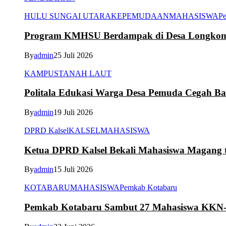
HULU SUNGAI UTARA
KEPEMUDAAN
MAHASISWA
Pe
Program KMHSU Berdampak di Desa Longkong
By
admin
25 Juli 2026
KAMPUS
TANAH LAUT
Politala Edukasi Warga Desa Pemuda Cegah B
By
admin
19 Juli 2026
DPRD Kalsel
KALSEL
MAHASISWA
Ketua DPRD Kalsel Bekali Mahasiswa Magang te
By
admin
15 Juli 2026
KOTABARU
MAHASISWA
Pemkab Kotabaru
Pemkab Kotabaru Sambut 27 Mahasiswa K