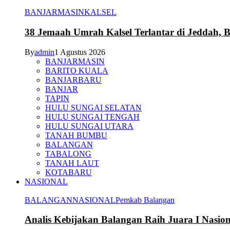
BANJARMASIN
KALSEL
38 Jemaah Umrah Kalsel Terlantar di Jeddah, 
By
admin
1 Agustus 2026
BANJARMASIN
BARITO KUALA
BANJARBARU
BANJAR
TAPIN
HULU SUNGAI SELATAN
HULU SUNGAI TENGAH
HULU SUNGAI UTARA
TANAH BUMBU
BALANGAN
TABALONG
TANAH LAUT
KOTABARU
NASIONAL
BALANGAN
NASIONAL
Pemkab Balangan
Analis Kebijakan Balangan Raih Juara I Nasi