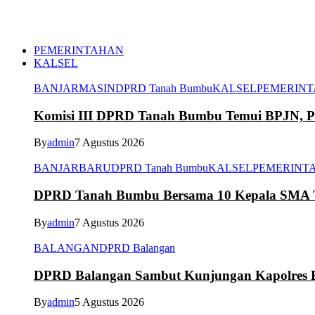
PEMERINTAHAN
KALSEL
BANJARMASIN
DPRD Tanah Bumbu
KALSEL
PEMERIN
Komisi III DPRD Tanah Bumbu Temui BPJN, Per
By
admin
7 Agustus 2026
BANJARBARU
DPRD Tanah Bumbu
KALSEL
PEMERINT
DPRD Tanah Bumbu Bersama 10 Kepala SMA Te
By
admin
7 Agustus 2026
BALANGAN
DPRD Balangan
DPRD Balangan Sambut Kunjungan Kapolres Ba
By
admin
5 Agustus 2026