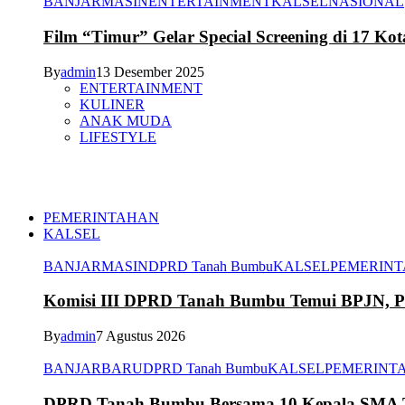
BANJARMASIN
ENTERTAINMENT
KALSEL
NASIONAL
Film “Timur” Gelar Special Screening di 17 Kot
By
admin
13 Desember 2025
ENTERTAINMENT
KULINER
ANAK MUDA
LIFESTYLE
PEMERINTAHAN
KALSEL
BANJARMASIN
DPRD Tanah Bumbu
KALSEL
PEMERIN
Komisi III DPRD Tanah Bumbu Temui BPJN, Per
By
admin
7 Agustus 2026
BANJARBARU
DPRD Tanah Bumbu
KALSEL
PEMERINT
DPRD Tanah Bumbu Bersama 10 Kepala SMA Te