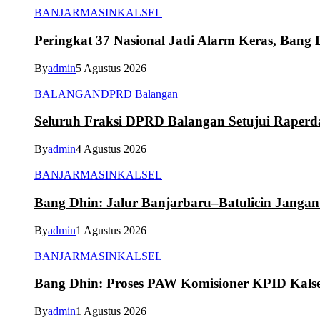
BANJARMASIN
KALSEL
Peringkat 37 Nasional Jadi Alarm Keras, Bang D
By
admin
5 Agustus 2026
BALANGAN
DPRD Balangan
Seluruh Fraksi DPRD Balangan Setujui Raper
By
admin
4 Agustus 2026
BANJARMASIN
KALSEL
Bang Dhin: Jalur Banjarbaru–Batulicin Janga
By
admin
1 Agustus 2026
BANJARMASIN
KALSEL
Bang Dhin: Proses PAW Komisioner KPID Kalse
By
admin
1 Agustus 2026