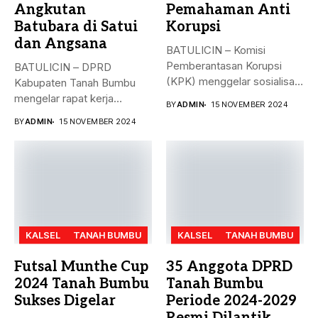
Angkutan
Pemahaman Anti
Batubara di Satui
Korupsi
dan Angsana
BATULICIN – Komisi
Pemberantasan Korupsi
BATULICIN – DPRD
(KPK) menggelar sosialisasi
Kabupaten Tanah Bumbu
bahaya korupsi di DPRD...
mengelar rapat kerja
BY
ADMIN
15 NOVEMBER 2024
gabungan dengan Camat...
BY
ADMIN
15 NOVEMBER 2024
KALSEL
TANAH BUMBU
KALSEL
TANAH BUMBU
Futsal Munthe Cup
35 Anggota DPRD
2024 Tanah Bumbu
Tanah Bumbu
Sukses Digelar
Periode 2024-2029
Resmi Dilantik