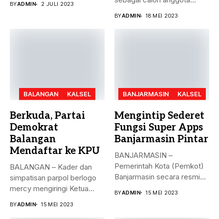
BY
ADMIN
2 JULI 2023
legislatif di...
BY
ADMIN
18 MEI 2023
BALANGAN
KALSEL
BANJARMASIN
KALSEL
Berkuda, Partai
Mengintip Sederet
Demokrat
Fungsi Super Apps
Balangan
Banjarmasin Pintar
Mendaftar ke KPU
BANJARMASIN –
Pemerintah Kota (Pemkot)
BALANGAN – Kader dan
Banjarmasin secara resmi
simpatisan parpol berlogo
meluncurkan Super Apps
mercy mengiringi Ketua
BY
ADMIN
15 MEI 2023
Banjarmasin...
DPC Partai...
BY
ADMIN
15 MEI 2023