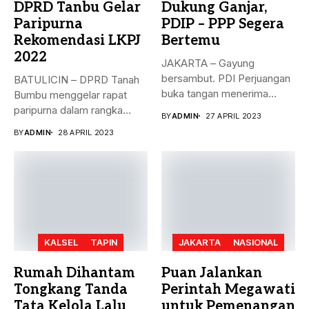
DPRD Tanbu Gelar
Dukung Ganjar,
Paripurna
PDIP – PPP Segera
Rekomendasi LKPJ
Bertemu
2022
JAKARTA – Gayung
bersambut. PDI Perjuangan
BATULICIN – DPRD Tanah
buka tangan menerima
Bumbu menggelar rapat
dukungan Partai Persatuan...
paripurna dalam rangka
BY
ADMIN
27 APRIL 2023
rekomendasi Dewan...
BY
ADMIN
28 APRIL 2023
KALSEL
TAPIN
JAKARTA
NASIONAL
Rumah Dihantam
Puan Jalankan
Tongkang Tanda
Perintah Megawati
Tata Kelola Lalu
untuk Pemenangan