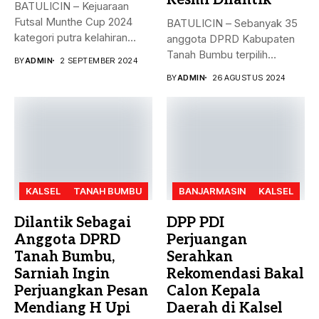
BATULICIN – Kejuaraan
Futsal Munthe Cup 2024
BATULICIN – Sebanyak 35
kategori putra kelahiran
anggota DPRD Kabupaten
2007 dan...
Tanah Bumbu terpilih
BY
ADMIN
2 SEPTEMBER 2024
periode 2024-2029...
BY
ADMIN
26 AGUSTUS 2024
KALSEL
TANAH BUMBU
BANJARMASIN
KALSEL
Dilantik Sebagai
DPP PDI
Anggota DPRD
Perjuangan
Tanah Bumbu,
Serahkan
Sarniah Ingin
Rekomendasi Bakal
Perjuangkan Pesan
Calon Kepala
Mendiang H Upi
Daerah di Kalsel