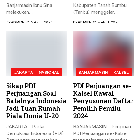
Banjarmasin Ibnu Sina
Kabupaten Tanah Bumbu
melakukan
(Tanbu) menggelar
penandatanganan nota
paripurna dalam rangka
BY
ADMIN
31 MARET 2023
BY
ADMIN
31 MARET 2023
kesepakatan bersama...
Penyampaian...
JAKARTA
NASIONAL
BANJARMASIN
KALSEL
Sikap PDI
PDI Perjuangan se-
Perjuangan Soal
Kalsel Kawal
Batalnya Indonesia
Penyusunan Daftar
Jadi Tuan Rumah
Pemilih Pemilu
Piala Dunia U-20
2024
JAKARTA – Partai
BANJARMASIN – Pimpinan
Demokrasi Indonesia (PDI)
PDI Perjuangan se-Kalsel