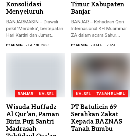
Konsolidasi
Timur Kabupaten
Menyeluruh
Banjar
BANJARMASIN – Diawali
BANJAR – Kehadiran Qori
pekil ‘Merdeka’, bertepatan
Internasional KH Muammar
Hari Kartini dan Jumat
ZA dalam acara Sahur
Berkah, 21...
Bersama...
BY
ADMIN
21 APRIL 2023
BY
ADMIN
20 APRIL 2023
BANJAR
KALSEL
KALSEL
TANAH BUMBU
Wisuda Huffadz
PT Batulicin 69
Al Qur’an, Paman
Serahkan Zakat
Birin Puji Santri
Kepada BAZNAS
Madrasah
Tanah Bumbu