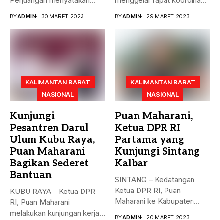
Perjuangan menyatakan
menggelar rapat koordinasi
sikap terkait batalnya
teknis dalam rangka...
BY
ADMIN
30 MARET 2023
BY
ADMIN
29 MARET 2023
Indonesia...
KALIMANTAN BARAT
KALIMANTAN BARAT
NASIONAL
NASIONAL
Kunjungi
Puan Maharani,
Pesantren Darul
Ketua DPR RI
Ulum Kubu Raya,
Partama yang
Puan Maharani
Kunjungi Sintang
Bagikan Sederet
Kalbar
Bantuan
SINTANG – Kedatangan
Ketua DPR RI, Puan
KUBU RAYA – Ketua DPR
Maharani ke Kabupaten
RI, Puan Maharani
Sintang, Kalimantan...
melakukan kunjungan kerja
BY
ADMIN
20 MARET 2023