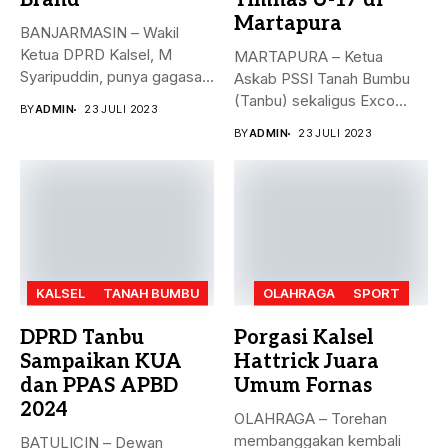
Brand
Timnas U-17 di
Martapura
BANJARMASIN – Wakil
Ketua DPRD Kalsel, M
MARTAPURA – Ketua
Syaripuddin, punya gagasan
Askab PSSI Tanah Bumbu
baru. Apa...
(Tanbu) sekaligus Exco
BY
ADMIN
23 JULI 2023
Asprov PSSI...
BY
ADMIN
23 JULI 2023
KALSEL
TANAH BUMBU
OLAHRAGA
SPORT
DPRD Tanbu
Porgasi Kalsel
Sampaikan KUA
Hattrick Juara
dan PPAS APBD
Umum Fornas
2024
OLAHRAGA – Torehan
membanggakan kembali
BATULICIN – Dewan