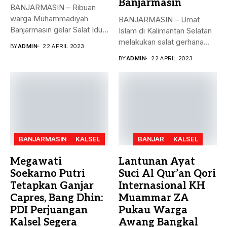
Banjarmasin
BANJARMASIN – Ribuan
warga Muhammadiyah
BANJARMASIN – Umat
Banjarmasin gelar Salat Idul
Islam di Kalimantan Selatan
Fitri Jumat (21/4)...
melakukan salat gerhana
BY
ADMIN
22 APRIL 2023
matahari (khusyu...
BY
ADMIN
22 APRIL 2023
BANJARMASIN
KALSEL
BANJAR
KALSEL
Megawati
Lantunan Ayat
Soekarno Putri
Suci Al Qur’an Qori
Tetapkan Ganjar
Internasional KH
Capres, Bang Dhin:
Muammar ZA
PDI Perjuangan
Pukau Warga
Kalsel Segera
Awang Bangkal