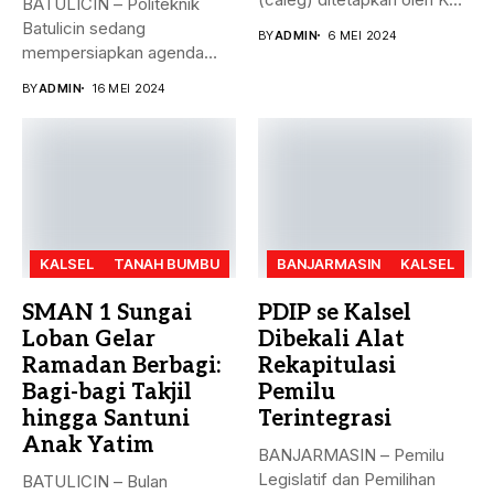
BATULICIN – Politeknik
Kabupaten...
Batulicin sedang
BY
ADMIN
6 MEI 2024
mempersiapkan agenda
besar bulan ini. Akreditasi
BY
ADMIN
16 MEI 2024
perguruan...
KALSEL
TANAH BUMBU
BANJARMASIN
KALSEL
SMAN 1 Sungai
PDIP se Kalsel
Loban Gelar
Dibekali Alat
Ramadan Berbagi:
Rekapitulasi
Bagi-bagi Takjil
Pemilu
hingga Santuni
Terintegrasi
Anak Yatim
BANJARMASIN – Pemilu
Legislatif dan Pemilihan
BATULICIN – Bulan