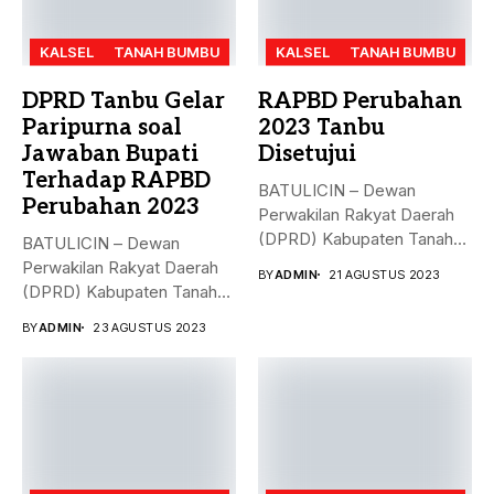
KALSEL
TANAH BUMBU
KALSEL
TANAH BUMBU
DPRD Tanbu Gelar
RAPBD Perubahan
Paripurna soal
2023 Tanbu
Jawaban Bupati
Disetujui
Terhadap RAPBD
BATULICIN – Dewan
Perubahan 2023
Perwakilan Rakyat Daerah
(DPRD) Kabupaten Tanah
BATULICIN – Dewan
Bumbu (Tanbu),
Perwakilan Rakyat Daerah
BY
ADMIN
21 AGUSTUS 2023
menggelar...
(DPRD) Kabupaten Tanah
Bumbu (Tanbu) menggelar...
BY
ADMIN
23 AGUSTUS 2023