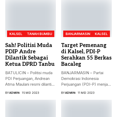
KALSEL
TANAH BUMBU
BANJARMASIN
KALSEL
Sah! Politisi Muda
Target Pemenang
PDIP Andre
di Kalsel, PDI-P
Dilantik Sebagai
Serahkan 55 Berkas
Ketua DPRD Tanbu
Bacaleg
BATULICIN – Politisi muda
BANJARMASIN – Partai
PDI Perjuangan, Andrean
Demokrasi Indonesia
Atma Maulani resmi dilantik
Perjuangan (PDI-P) menjadi
sebagai...
parpol kedua yang
BY
ADMIN
15 MEI 2023
BY
ADMIN
11 MEI 2023
menyerahkan...