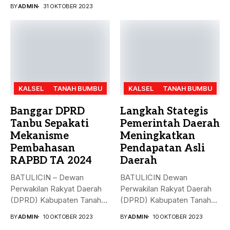
Bumbu (Tanbu)...
BY
ADMIN
31 OKTOBER 2023
KALSEL
TANAH BUMBU
KALSEL
TANAH BUMBU
Banggar DPRD
Langkah Stategis
Tanbu Sepakati
Pemerintah Daerah
Mekanisme
Meningkatkan
Pembahasan
Pendapatan Asli
RAPBD TA 2024
Daerah
BATULICIN – Dewan
BATULICIN Dewan
Perwakilan Rakyat Daerah
Perwakilan Rakyat Daerah
(DPRD) Kabupaten Tanah
(DPRD) Kabupaten Tanah
Bumbu (Tanbu) menggelar...
Bumbu (Tanbu) menggelar
BY
ADMIN
10 OKTOBER 2023
BY
ADMIN
10 OKTOBER 2023
rapat...