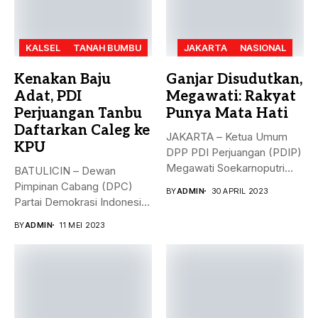
KALSEL
TANAH BUMBU
JAKARTA
NASIONAL
Kenakan Baju
Ganjar Disudutkan,
Adat, PDI
Megawati: Rakyat
Perjuangan Tanbu
Punya Mata Hati
Daftarkan Caleg ke
JAKARTA – Ketua Umum
KPU
DPP PDI Perjuangan (PDIP)
Megawati Soekarnoputri
BATULICIN – Dewan
membela Ganjar...
Pimpinan Cabang (DPC)
BY
ADMIN
30 APRIL 2023
Partai Demokrasi Indonesia
(PDI) Perjuangan
BY
ADMIN
11 MEI 2023
Kabupaten...