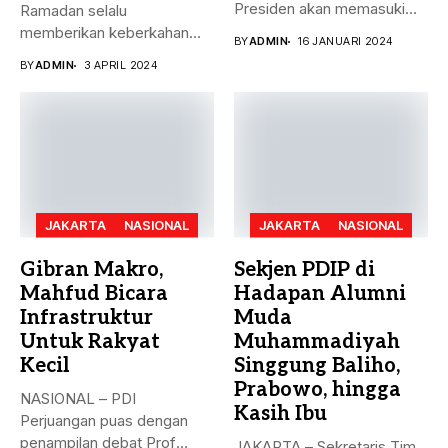
Presiden akan memasuki
Ramadan selalu
puncak pemungutan suara...
memberikan keberkahan
BY
ADMIN
16 JANUARI 2024
bagi banyak orang. Tak
BY
ADMIN
3 APRIL 2024
hanya...
JAKARTA
NASIONAL
JAKARTA
NASIONAL
Gibran Makro,
Sekjen PDIP di
Mahfud Bicara
Hadapan Alumni
Infrastruktur
Muda
Untuk Rakyat
Muhammadiyah
Kecil
Singgung Baliho,
Prabowo, hingga
NASIONAL – PDI
Kasih Ibu
Perjuangan puas dengan
penampilan debat Prof
JAKARTA – Sekretaris Tim