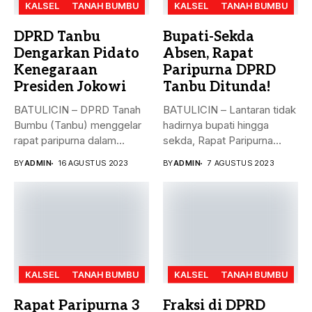
KALSEL
TANAH BUMBU
KALSEL
TANAH BUMBU
DPRD Tanbu
Bupati-Sekda
Dengarkan Pidato
Absen, Rapat
Kenegaraan
Paripurna DPRD
Presiden Jokowi
Tanbu Ditunda!
BATULICIN – DPRD Tanah
BATULICIN – Lantaran tidak
Bumbu (Tanbu) menggelar
hadirnya bupati hingga
rapat paripurna dalam
sekda, Rapat Paripurna
rangka mendengarkan...
Penandatanganan Nota...
BY
ADMIN
16 AGUSTUS 2023
BY
ADMIN
7 AGUSTUS 2023
KALSEL
TANAH BUMBU
KALSEL
TANAH BUMBU
Rapat Paripurna 3
Fraksi di DPRD