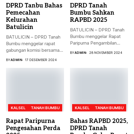
DPRD Tanbu Bahas
DPRD Tanah
Pemecahan
Bumbu Sahkan
Kelurahan
RAPBD 2025
Batulicin
BATULICIN – DPRD Tanah
Bumbu menggelar Rapat
BATULICIN – DPRD Tanah
Paripurna Pengambilan
Bumbu menggelar rapat
Keputusan terhadap
gabungan komisi bersama
BY
ADMIN
28 NOVEMBER 2024
Rancangan...
Dinas PMD,...
BY
ADMIN
17 DESEMBER 2024
KALSEL
TANAH BUMBU
KALSEL
TANAH BUMBU
Rapat Paripurna
Bahas RAPBD 2025,
Pengesahan Perda
DPRD Tanah