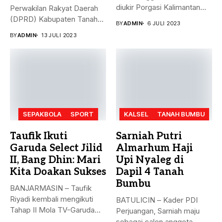
diukir Porgasi Kalimantan
Perwakilan Rakyat Daerah
Selatan pada ajang Fornas...
(DPRD) Kabupaten Tanah
BY
ADMIN
6 JULI 2023
Bumbu (Tanbu) menggelar...
BY
ADMIN
13 JULI 2023
SEPAKBOLA
SPORT
KALSEL
TANAH BUMBU
Taufik Ikuti
Sarniah Putri
Garuda Select Jilid
Almarhum Haji
II, Bang Dhin: Mari
Upi Nyaleg di
Kita Doakan Sukses
Dapil 4 Tanah
Bumbu
BANJARMASIN – Taufik
Riyadi kembali mengikuti
BATULICIN – Kader PDI
Tahap II Mola TV-Garuda
Perjuangan, Sarniah maju
Select Jilid...
sebagai calon anggota