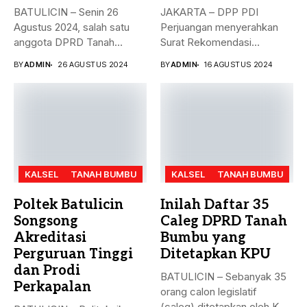
BATULICIN – Senin 26
JAKARTA – DPP PDI
Agustus 2024, salah satu
Perjuangan menyerahkan
anggota DPRD Tanah
Surat Rekomendasi
Bumbu...
dukungan ke sejumlah
BY
ADMIN
26 AGUSTUS 2024
BY
ADMIN
16 AGUSTUS 2024
Bakal...
KALSEL
TANAH BUMBU
KALSEL
TANAH BUMBU
Poltek Batulicin
Inilah Daftar 35
Songsong
Caleg DPRD Tanah
Akreditasi
Bumbu yang
Perguruan Tinggi
Ditetapkan KPU
dan Prodi
BATULICIN – Sebanyak 35
Perkapalan
orang calon legislatif
(caleg) ditetapkan oleh KPU