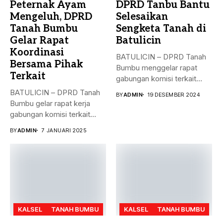
Peternak Ayam
DPRD Tanbu Bantu
Mengeluh, DPRD
Selesaikan
Tanah Bumbu
Sengketa Tanah di
Gelar Rapat
Batulicin
Koordinasi
BATULICIN – DPRD Tanah
Bersama Pihak
Bumbu menggelar rapat
Terkait
gabungan komisi terkait
masalah penyelesaian...
BATULICIN – DPRD Tanah
BY
ADMIN
19 DESEMBER 2024
Bumbu gelar rapat kerja
gabungan komisi terkait
masalah...
BY
ADMIN
7 JANUARI 2025
KALSEL
TANAH BUMBU
KALSEL
TANAH BUMBU