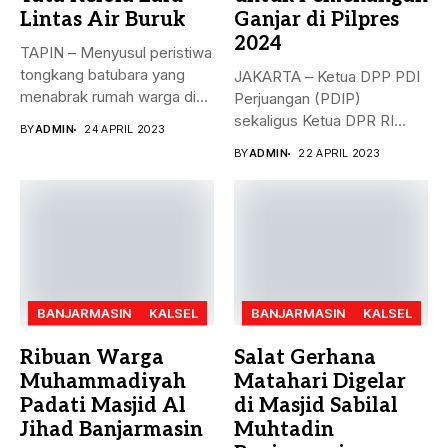
Lintas Air Buruk
Ganjar di Pilpres
2024
TAPIN – Menyusul peristiwa
tongkang batubara yang
JAKARTA – Ketua DPP PDI
menabrak rumah warga di
Perjuangan (PDIP)
Desa...
sekaligus Ketua DPR RI
BY
ADMIN
24 APRIL 2023
Puan...
BY
ADMIN
22 APRIL 2023
BANJARMASIN
KALSEL
BANJARMASIN
KALSEL
Ribuan Warga
Salat Gerhana
Muhammadiyah
Matahari Digelar
Padati Masjid Al
di Masjid Sabilal
Jihad Banjarmasin
Muhtadin