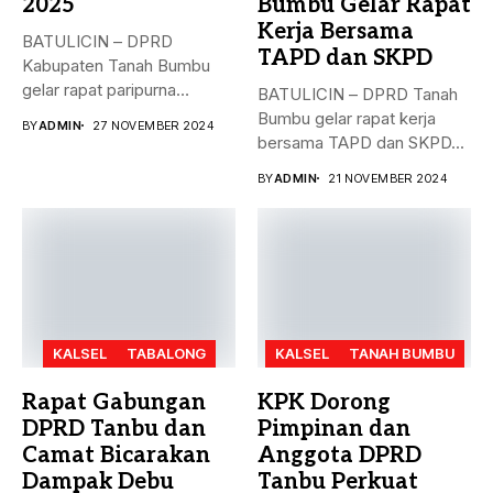
2025
Bumbu Gelar Rapat
Kerja Bersama
BATULICIN – DPRD
TAPD dan SKPD
Kabupaten Tanah Bumbu
gelar rapat paripurna
BATULICIN – DPRD Tanah
dengan agenda
Bumbu gelar rapat kerja
BY
ADMIN
27 NOVEMBER 2024
pengesahan...
bersama TAPD dan SKPD...
BY
ADMIN
21 NOVEMBER 2024
KALSEL
TABALONG
KALSEL
TANAH BUMBU
Rapat Gabungan
KPK Dorong
DPRD Tanbu dan
Pimpinan dan
Camat Bicarakan
Anggota DPRD
Dampak Debu
Tanbu Perkuat