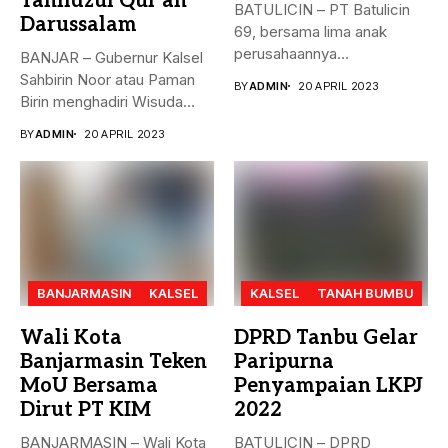
Tahfidzul Qur’an
BATULICIN – PT Batulicin
Darussalam
69, bersama lima anak
perusahaannya
BANJAR – Gubernur Kalsel
menyerahkan Zakat Ma’al...
Sahbirin Noor atau Paman
BY
ADMIN
20 APRIL 2023
Birin menghadiri Wisuda
Huffadz...
BY
ADMIN
20 APRIL 2023
BANJARMASIN
KALSEL
KALSEL
TANAH BUMBU
Wali Kota
DPRD Tanbu Gelar
Banjarmasin Teken
Paripurna
MoU Bersama
Penyampaian LKPJ
Dirut PT KIM
2022
BANJARMASIN – Wali Kota
BATULICIN – DPRD