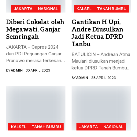
JAKARTA
NASIONAL
KALSEL
TANAH BUMBU
Diberi Cokelat oleh
Gantikan H Upi,
Megawati, Ganjar
Andre Diusulkan
Semringah
Jadi Ketua DPRD
Tanbu
JAKARTA – Capres 2024
dari PDI Perjuangan Ganjar
BATULICIN – Andrean Atma
Pranowo merasa terkesan
Maulani diusulkan menjadi
dengan...
ketua DPRD Tanah Bumbu,
BY
ADMIN
30 APRIL 2023
menggantikan...
BY
ADMIN
28 APRIL 2023
KALSEL
TANAH BUMBU
JAKARTA
NASIONAL