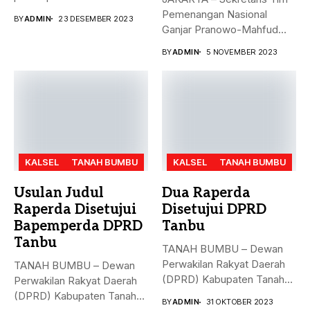
Mahfud sebagai sosok...
Pemenangan Nasional
BY
ADMIN
23 DESEMBER 2023
Ganjar Pranowo-Mahfud
MD, Hasto Kristiyanto,
BY
ADMIN
5 NOVEMBER 2023
menyampaikan...
KALSEL
TANAH BUMBU
KALSEL
TANAH BUMBU
Usulan Judul
Dua Raperda
Raperda Disetujui
Disetujui DPRD
Bapemperda DPRD
Tanbu
Tanbu
TANAH BUMBU – Dewan
Perwakilan Rakyat Daerah
TANAH BUMBU – Dewan
(DPRD) Kabupaten Tanah
Perwakilan Rakyat Daerah
Bumbu (Tanbu)...
(DPRD) Kabupaten Tanah
BY
ADMIN
31 OKTOBER 2023