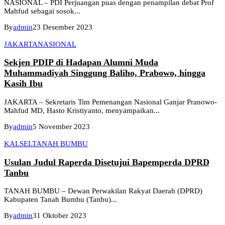
NASIONAL – PDI Perjuangan puas dengan penampilan debat Prof
Mahfud sebagai sosok...
By
admin
23 Desember 2023
JAKARTA
NASIONAL
Sekjen PDIP di Hadapan Alumni Muda
Muhammadiyah Singgung Baliho, Prabowo, hingga
Kasih Ibu
JAKARTA – Sekretaris Tim Pemenangan Nasional Ganjar Pranowo-
Mahfud MD, Hasto Kristiyanto, menyampaikan...
By
admin
5 November 2023
KALSEL
TANAH BUMBU
Usulan Judul Raperda Disetujui Bapemperda DPRD
Tanbu
TANAH BUMBU – Dewan Perwakilan Rakyat Daerah (DPRD)
Kabupaten Tanah Bumbu (Tanbu)...
By
admin
31 Oktober 2023