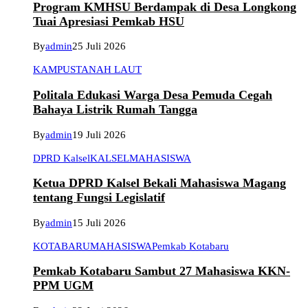
Program KMHSU Berdampak di Desa Longkong
Tuai Apresiasi Pemkab HSU
By
admin
25 Juli 2026
KAMPUS
TANAH LAUT
Politala Edukasi Warga Desa Pemuda Cegah
Bahaya Listrik Rumah Tangga
By
admin
19 Juli 2026
DPRD Kalsel
KALSEL
MAHASISWA
Ketua DPRD Kalsel Bekali Mahasiswa Magang
tentang Fungsi Legislatif
By
admin
15 Juli 2026
KOTABARU
MAHASISWA
Pemkab Kotabaru
Pemkab Kotabaru Sambut 27 Mahasiswa KKN-
PPM UGM