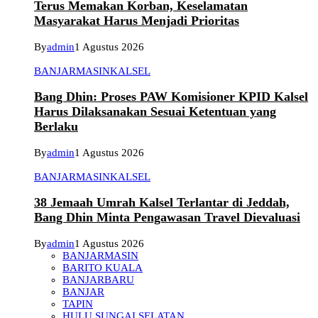
Terus Memakan Korban, Keselamatan
Masyarakat Harus Menjadi Prioritas
By
admin
1 Agustus 2026
BANJARMASIN
KALSEL
Bang Dhin: Proses PAW Komisioner KPID Kalsel
Harus Dilaksanakan Sesuai Ketentuan yang
Berlaku
By
admin
1 Agustus 2026
BANJARMASIN
KALSEL
38 Jemaah Umrah Kalsel Terlantar di Jeddah,
Bang Dhin Minta Pengawasan Travel Dievaluasi
By
admin
1 Agustus 2026
BANJARMASIN
BARITO KUALA
BANJARBARU
BANJAR
TAPIN
HULU SUNGAI SELATAN