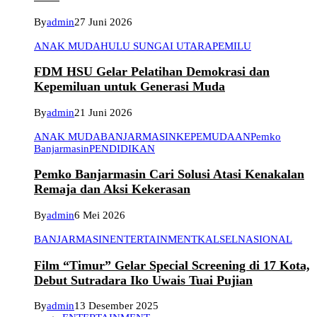
By
admin
27 Juni 2026
ANAK MUDA
HULU SUNGAI UTARA
PEMILU
FDM HSU Gelar Pelatihan Demokrasi dan
Kepemiluan untuk Generasi Muda
By
admin
21 Juni 2026
ANAK MUDA
BANJARMASIN
KEPEMUDAAN
Pemko
Banjarmasin
PENDIDIKAN
Pemko Banjarmasin Cari Solusi Atasi Kenakalan
Remaja dan Aksi Kekerasan
By
admin
6 Mei 2026
BANJARMASIN
ENTERTAINMENT
KALSEL
NASIONAL
Film “Timur” Gelar Special Screening di 17 Kota,
Debut Sutradara Iko Uwais Tuai Pujian
By
admin
13 Desember 2025