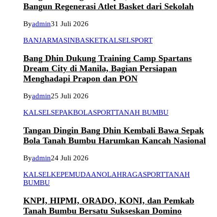
Bangun Regenerasi Atlet Basket dari Sekolah
By
admin
31 Juli 2026
BANJARMASIN
BASKET
KALSEL
SPORT
Bang Dhin Dukung Training Camp Spartans
Dream City di Manila, Bagian Persiapan
Menghadapi Prapon dan PON
By
admin
25 Juli 2026
KALSEL
SEPAKBOLA
SPORT
TANAH BUMBU
Tangan Dingin Bang Dhin Kembali Bawa Sepak
Bola Tanah Bumbu Harumkan Kancah Nasional
By
admin
24 Juli 2026
KALSEL
KEPEMUDAAN
OLAHRAGA
SPORT
TANAH
BUMBU
KNPI, HIPMI, ORADO, KONI, dan Pemkab
Tanah Bumbu Bersatu Sukseskan Domino