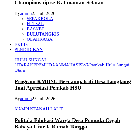
Championship se-Kalimantan Selatan
By
admin
23 Juli 2026
SEPAKBOLA
FUTSAL
BASKET
BULUTANGKIS
OLAHRAGA
EKBIS
PENDIDIKAN
HULU SUNGAI
UTARA
KEPEMUDAAN
MAHASISWA
Pemkab Hulu Sungai
Utara
Program KMHSU Berdampak di Desa Longkong
Tuai Apresiasi Pemkab HSU
By
admin
25 Juli 2026
KAMPUS
TANAH LAUT
Politala Edukasi Warga Desa Pemuda Cegah
Bahaya Listrik Rumah Tangga