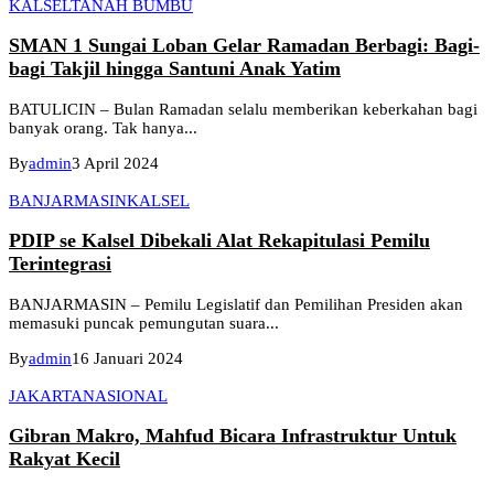
KALSEL
TANAH BUMBU
SMAN 1 Sungai Loban Gelar Ramadan Berbagi: Bagi-
bagi Takjil hingga Santuni Anak Yatim
BATULICIN – Bulan Ramadan selalu memberikan keberkahan bagi
banyak orang. Tak hanya...
By
admin
3 April 2024
BANJARMASIN
KALSEL
PDIP se Kalsel Dibekali Alat Rekapitulasi Pemilu
Terintegrasi
BANJARMASIN – Pemilu Legislatif dan Pemilihan Presiden akan
memasuki puncak pemungutan suara...
By
admin
16 Januari 2024
JAKARTA
NASIONAL
Gibran Makro, Mahfud Bicara Infrastruktur Untuk
Rakyat Kecil