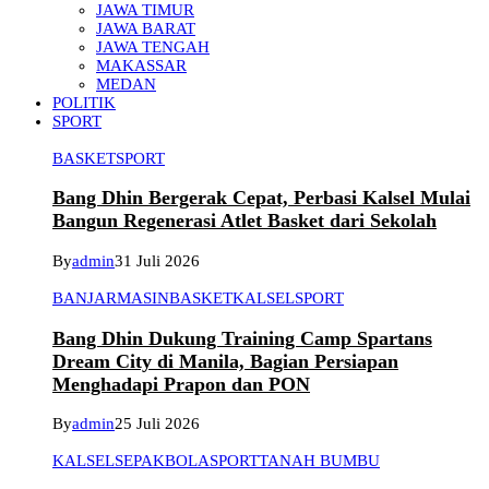
JAWA TIMUR
JAWA BARAT
JAWA TENGAH
MAKASSAR
MEDAN
POLITIK
SPORT
BASKET
SPORT
Bang Dhin Bergerak Cepat, Perbasi Kalsel Mulai
Bangun Regenerasi Atlet Basket dari Sekolah
By
admin
31 Juli 2026
BANJARMASIN
BASKET
KALSEL
SPORT
Bang Dhin Dukung Training Camp Spartans
Dream City di Manila, Bagian Persiapan
Menghadapi Prapon dan PON
By
admin
25 Juli 2026
KALSEL
SEPAKBOLA
SPORT
TANAH BUMBU