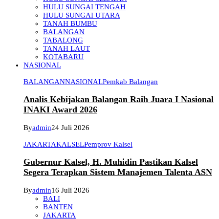
HULU SUNGAI TENGAH
HULU SUNGAI UTARA
TANAH BUMBU
BALANGAN
TABALONG
TANAH LAUT
KOTABARU
NASIONAL
BALANGAN
NASIONAL
Pemkab Balangan
Analis Kebijakan Balangan Raih Juara I Nasional
INAKI Award 2026
By
admin
24 Juli 2026
JAKARTA
KALSEL
Pemprov Kalsel
Gubernur Kalsel, H. Muhidin Pastikan Kalsel
Segera Terapkan Sistem Manajemen Talenta ASN
By
admin
16 Juli 2026
BALI
BANTEN
JAKARTA