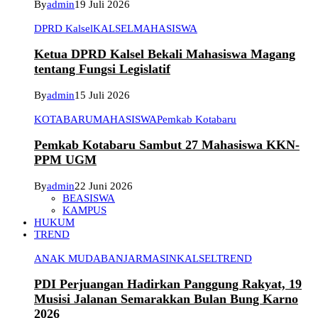
By
admin
19 Juli 2026
DPRD Kalsel
KALSEL
MAHASISWA
Ketua DPRD Kalsel Bekali Mahasiswa Magang
tentang Fungsi Legislatif
By
admin
15 Juli 2026
KOTABARU
MAHASISWA
Pemkab Kotabaru
Pemkab Kotabaru Sambut 27 Mahasiswa KKN-
PPM UGM
By
admin
22 Juni 2026
BEASISWA
KAMPUS
HUKUM
TREND
ANAK MUDA
BANJARMASIN
KALSEL
TREND
PDI Perjuangan Hadirkan Panggung Rakyat, 19
Musisi Jalanan Semarakkan Bulan Bung Karno
2026