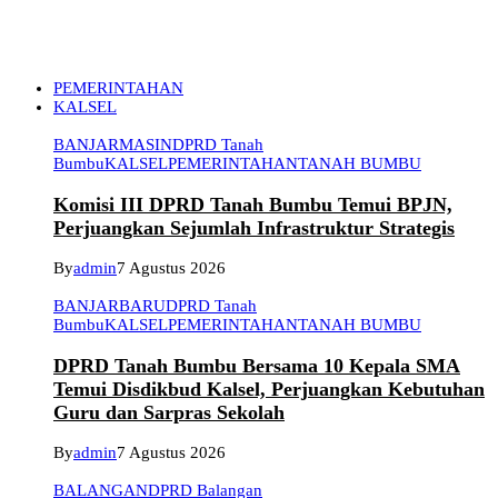
PEMERINTAHAN
KALSEL
BANJARMASIN
DPRD Tanah
Bumbu
KALSEL
PEMERINTAHAN
TANAH BUMBU
Komisi III DPRD Tanah Bumbu Temui BPJN,
Perjuangkan Sejumlah Infrastruktur Strategis
By
admin
7 Agustus 2026
BANJARBARU
DPRD Tanah
Bumbu
KALSEL
PEMERINTAHAN
TANAH BUMBU
DPRD Tanah Bumbu Bersama 10 Kepala SMA
Temui Disdikbud Kalsel, Perjuangkan Kebutuhan
Guru dan Sarpras Sekolah
By
admin
7 Agustus 2026
BALANGAN
DPRD Balangan