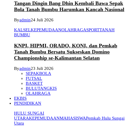
Tangan Dingin Bang Dhin Kembali Bawa Sepak
Bola Tanah Bumbu Harumkan Kancah Nasional
By
admin
24 Juli 2026
KALSEL
KEPEMUDAAN
OLAHRAGA
SPORT
TANAH
BUMBU
KNPI, HIPMI, ORADO, KONI, dan Pemkab
Tanah Bumbu Bersatu Sukseskan Domino
Championship se-Kalimantan Selatan
By
admin
23 Juli 2026
SEPAKBOLA
FUTSAL
BASKET
BULUTANGKIS
OLAHRAGA
EKBIS
PENDIDIKAN
HULU SUNGAI
UTARA
KEPEMUDAAN
MAHASISWA
Pemkab Hulu Sungai
Utara