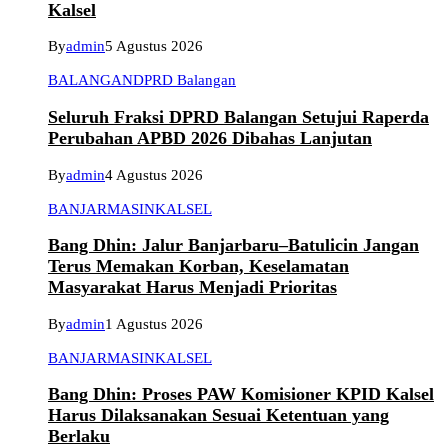
Kalsel
By
admin
5 Agustus 2026
BALANGAN
DPRD Balangan
Seluruh Fraksi DPRD Balangan Setujui Raperda
Perubahan APBD 2026 Dibahas Lanjutan
By
admin
4 Agustus 2026
BANJARMASIN
KALSEL
Bang Dhin: Jalur Banjarbaru–Batulicin Jangan
Terus Memakan Korban, Keselamatan
Masyarakat Harus Menjadi Prioritas
By
admin
1 Agustus 2026
BANJARMASIN
KALSEL
Bang Dhin: Proses PAW Komisioner KPID Kalsel
Harus Dilaksanakan Sesuai Ketentuan yang
Berlaku