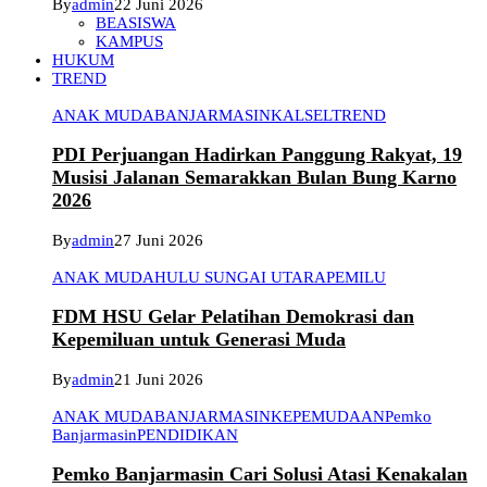
By
admin
22 Juni 2026
BEASISWA
KAMPUS
HUKUM
TREND
ANAK MUDA
BANJARMASIN
KALSEL
TREND
PDI Perjuangan Hadirkan Panggung Rakyat, 19
Musisi Jalanan Semarakkan Bulan Bung Karno
2026
By
admin
27 Juni 2026
ANAK MUDA
HULU SUNGAI UTARA
PEMILU
FDM HSU Gelar Pelatihan Demokrasi dan
Kepemiluan untuk Generasi Muda
By
admin
21 Juni 2026
ANAK MUDA
BANJARMASIN
KEPEMUDAAN
Pemko
Banjarmasin
PENDIDIKAN
Pemko Banjarmasin Cari Solusi Atasi Kenakalan