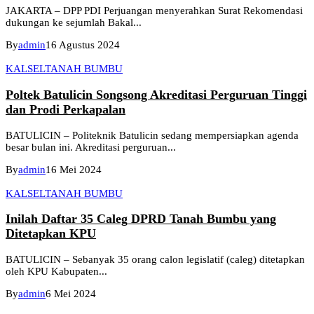
JAKARTA – DPP PDI Perjuangan menyerahkan Surat Rekomendasi
dukungan ke sejumlah Bakal...
By
admin
16 Agustus 2024
KALSEL
TANAH BUMBU
Poltek Batulicin Songsong Akreditasi Perguruan Tinggi
dan Prodi Perkapalan
BATULICIN – Politeknik Batulicin sedang mempersiapkan agenda
besar bulan ini. Akreditasi perguruan...
By
admin
16 Mei 2024
KALSEL
TANAH BUMBU
Inilah Daftar 35 Caleg DPRD Tanah Bumbu yang
Ditetapkan KPU
BATULICIN – Sebanyak 35 orang calon legislatif (caleg) ditetapkan
oleh KPU Kabupaten...
By
admin
6 Mei 2024