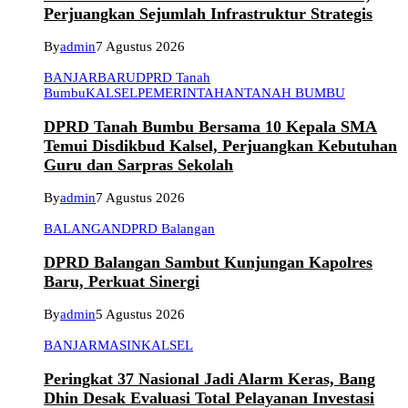
Perjuangkan Sejumlah Infrastruktur Strategis
By
admin
7 Agustus 2026
BANJARBARU
DPRD Tanah
Bumbu
KALSEL
PEMERINTAHAN
TANAH BUMBU
DPRD Tanah Bumbu Bersama 10 Kepala SMA
Temui Disdikbud Kalsel, Perjuangkan Kebutuhan
Guru dan Sarpras Sekolah
By
admin
7 Agustus 2026
BALANGAN
DPRD Balangan
DPRD Balangan Sambut Kunjungan Kapolres
Baru, Perkuat Sinergi
By
admin
5 Agustus 2026
BANJARMASIN
KALSEL
Peringkat 37 Nasional Jadi Alarm Keras, Bang
Dhin Desak Evaluasi Total Pelayanan Investasi