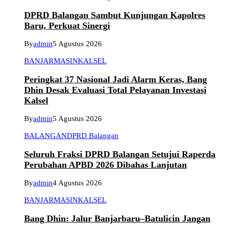
DPRD Balangan Sambut Kunjungan Kapolres
Baru, Perkuat Sinergi
By
admin
5 Agustus 2026
BANJARMASIN
KALSEL
Peringkat 37 Nasional Jadi Alarm Keras, Bang
Dhin Desak Evaluasi Total Pelayanan Investasi
Kalsel
By
admin
5 Agustus 2026
BALANGAN
DPRD Balangan
Seluruh Fraksi DPRD Balangan Setujui Raperda
Perubahan APBD 2026 Dibahas Lanjutan
By
admin
4 Agustus 2026
BANJARMASIN
KALSEL
Bang Dhin: Jalur Banjarbaru–Batulicin Jangan