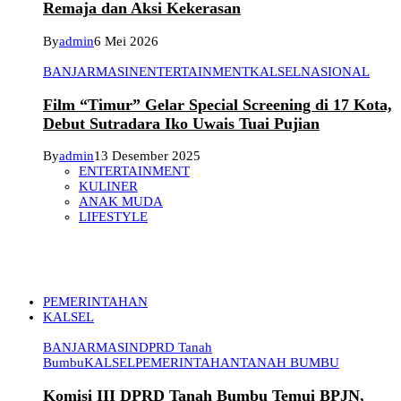
Remaja dan Aksi Kekerasan
By
admin
6 Mei 2026
BANJARMASIN
ENTERTAINMENT
KALSEL
NASIONAL
Film “Timur” Gelar Special Screening di 17 Kota,
Debut Sutradara Iko Uwais Tuai Pujian
By
admin
13 Desember 2025
ENTERTAINMENT
KULINER
ANAK MUDA
LIFESTYLE
PEMERINTAHAN
KALSEL
BANJARMASIN
DPRD Tanah
Bumbu
KALSEL
PEMERINTAHAN
TANAH BUMBU
Komisi III DPRD Tanah Bumbu Temui BPJN,