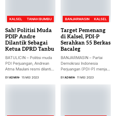
KALSEL
TANAH BUMBU
BANJARMASIN
KALSEL
Sah! Politisi Muda
Target Pemenang
PDIP Andre
di Kalsel, PDI-P
Dilantik Sebagai
Serahkan 55 Berkas
Ketua DPRD Tanbu
Bacaleg
BATULICIN – Politisi muda
BANJARMASIN – Partai
PDI Perjuangan, Andrean
Demokrasi Indonesia
Atma Maulani resmi dilantik
Perjuangan (PDI-P) menjadi
sebagai...
parpol kedua yang
BY
ADMIN
15 MEI 2023
BY
ADMIN
11 MEI 2023
menyerahkan...