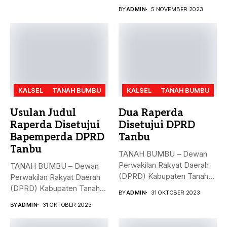
MD, Hasto Kristiyanto,
BY
ADMIN
5 NOVEMBER 2023
menyampaikan...
KALSEL
TANAH BUMBU
KALSEL
TANAH BUMBU
Usulan Judul
Dua Raperda
Raperda Disetujui
Disetujui DPRD
Bapemperda DPRD
Tanbu
Tanbu
TANAH BUMBU – Dewan
Perwakilan Rakyat Daerah
TANAH BUMBU – Dewan
(DPRD) Kabupaten Tanah
Perwakilan Rakyat Daerah
Bumbu (Tanbu)...
(DPRD) Kabupaten Tanah
BY
ADMIN
31 OKTOBER 2023
Bumbu (Tanbu)...
BY
ADMIN
31 OKTOBER 2023