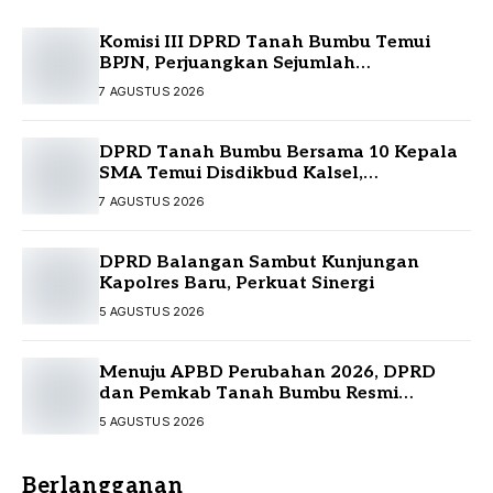
Komisi III DPRD Tanah Bumbu Temui
BPJN, Perjuangkan Sejumlah
Infrastruktur Strategis
7 AGUSTUS 2026
DPRD Tanah Bumbu Bersama 10 Kepala
SMA Temui Disdikbud Kalsel,
Perjuangkan Kebutuhan Guru dan
7 AGUSTUS 2026
Sarpras Sekolah
DPRD Balangan Sambut Kunjungan
Kapolres Baru, Perkuat Sinergi
5 AGUSTUS 2026
Menuju APBD Perubahan 2026, DPRD
dan Pemkab Tanah Bumbu Resmi
Sepakati KUA-PPAS
5 AGUSTUS 2026
Berlangganan