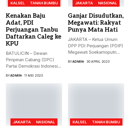
KALSEL
TANAH BUMBU
JAKARTA
NASIONAL
Kenakan Baju
Ganjar Disudutkan,
Adat, PDI
Megawati: Rakyat
Perjuangan Tanbu
Punya Mata Hati
Daftarkan Caleg ke
JAKARTA – Ketua Umum
KPU
DPP PDI Perjuangan (PDIP)
Megawati Soekarnoputri
BATULICIN – Dewan
membela Ganjar...
Pimpinan Cabang (DPC)
BY
ADMIN
30 APRIL 2023
Partai Demokrasi Indonesia
(PDI) Perjuangan
BY
ADMIN
11 MEI 2023
Kabupaten...
JAKARTA
NASIONAL
KALSEL
TANAH BUMBU