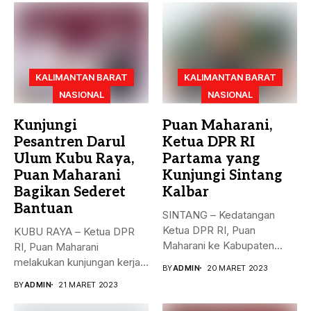
KALIMANTAN BARAT
KALIMANTAN BARAT
NASIONAL
NASIONAL
Kunjungi
Puan Maharani,
Pesantren Darul
Ketua DPR RI
Ulum Kubu Raya,
Partama yang
Puan Maharani
Kunjungi Sintang
Bagikan Sederet
Kalbar
Bantuan
SINTANG – Kedatangan
Ketua DPR RI, Puan
KUBU RAYA – Ketua DPR
Maharani ke Kabupaten
RI, Puan Maharani
Sintang, Kalimantan...
melakukan kunjungan kerja
BY
ADMIN
20 MARET 2023
ke...
BY
ADMIN
21 MARET 2023