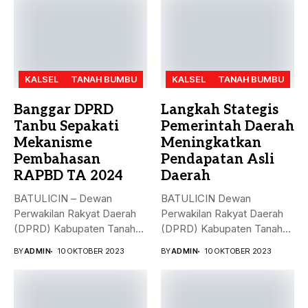
KALSEL
TANAH BUMBU
KALSEL
TANAH BUMBU
Banggar DPRD
Langkah Stategis
Tanbu Sepakati
Pemerintah Daerah
Mekanisme
Meningkatkan
Pembahasan
Pendapatan Asli
RAPBD TA 2024
Daerah
BATULICIN – Dewan
BATULICIN Dewan
Perwakilan Rakyat Daerah
Perwakilan Rakyat Daerah
(DPRD) Kabupaten Tanah
(DPRD) Kabupaten Tanah
Bumbu (Tanbu) menggelar...
Bumbu (Tanbu) menggelar
BY
ADMIN
10 OKTOBER 2023
BY
ADMIN
10 OKTOBER 2023
rapat...