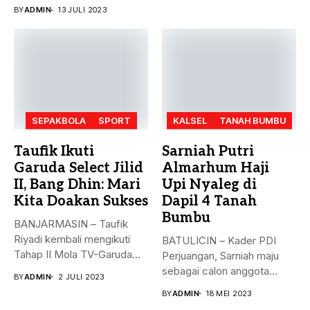
Bumbu (Tanbu) menggelar...
BY
ADMIN
13 JULI 2023
SEPAKBOLA
SPORT
KALSEL
TANAH BUMBU
Taufik Ikuti
Sarniah Putri
Garuda Select Jilid
Almarhum Haji
II, Bang Dhin: Mari
Upi Nyaleg di
Kita Doakan Sukses
Dapil 4 Tanah
Bumbu
BANJARMASIN – Taufik
Riyadi kembali mengikuti
BATULICIN – Kader PDI
Tahap II Mola TV-Garuda
Perjuangan, Sarniah maju
Select Jilid...
sebagai calon anggota
BY
ADMIN
2 JULI 2023
legislatif di...
BY
ADMIN
18 MEI 2023