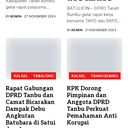
Kabupaten Tanah Bumbu
gelar rapat paripurna
BATULICIN – DPRD Tanah
dengan agenda
Bumbu gelar rapat kerja
BY
ADMIN
27 NOVEMBER 2024
pengesahan...
bersama TAPD dan SKPD...
BY
ADMIN
21 NOVEMBER 2024
KALSEL
TABALONG
KALSEL
TANAH BUMBU
Rapat Gabungan
KPK Dorong
DPRD Tanbu dan
Pimpinan dan
Camat Bicarakan
Anggota DPRD
Dampak Debu
Tanbu Perkuat
Angkutan
Pemahaman Anti
Batubara di Satui
Korupsi