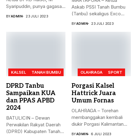
MARTAPURA – Ketua
Syaripuddin, punya gagasan
Askab PSSI Tanah Bumbu
baru. Apa...
(Tanbu) sekaligus Exco
BY
ADMIN
23 JULI 2023
Asprov PSSI...
BY
ADMIN
23 JULI 2023
KALSEL
TANAH BUMBU
OLAHRAGA
SPORT
DPRD Tanbu
Porgasi Kalsel
Sampaikan KUA
Hattrick Juara
dan PPAS APBD
Umum Fornas
2024
OLAHRAGA – Torehan
membanggakan kembali
BATULICIN – Dewan
diukir Porgasi Kalimantan
Perwakilan Rakyat Daerah
Selatan pada ajang Fornas...
(DPRD) Kabupaten Tanah
BY
ADMIN
6 JULI 2023