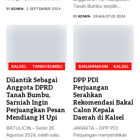
2007 dan...
Tanah Bumbu terpilih
BY
ADMIN
2 SEPTEMBER 2024
periode 2024-2029...
BY
ADMIN
26 AGUSTUS 2024
KALSEL
TANAH BUMBU
BANJARMASIN
KALSEL
Dilantik Sebagai
DPP PDI
Anggota DPRD
Perjuangan
Tanah Bumbu,
Serahkan
Sarniah Ingin
Rekomendasi Bakal
Perjuangkan Pesan
Calon Kepala
Mendiang H Upi
Daerah di Kalsel
BATULICIN – Senin 26
JAKARTA – DPP PDI
Agustus 2024, salah satu
Perjuangan menyerahkan