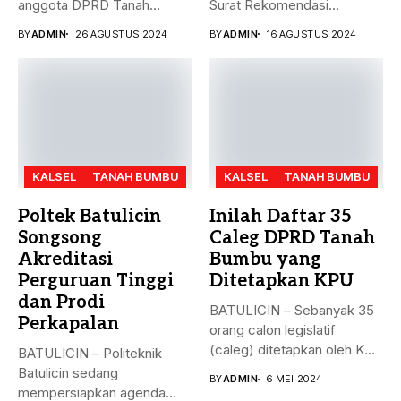
anggota DPRD Tanah
Surat Rekomendasi
Bumbu...
dukungan ke sejumlah
BY
ADMIN
26 AGUSTUS 2024
BY
ADMIN
16 AGUSTUS 2024
Bakal...
KALSEL
TANAH BUMBU
KALSEL
TANAH BUMBU
Poltek Batulicin
Inilah Daftar 35
Songsong
Caleg DPRD Tanah
Akreditasi
Bumbu yang
Perguruan Tinggi
Ditetapkan KPU
dan Prodi
BATULICIN – Sebanyak 35
Perkapalan
orang calon legislatif
(caleg) ditetapkan oleh KPU
BATULICIN – Politeknik
Kabupaten...
Batulicin sedang
BY
ADMIN
6 MEI 2024
mempersiapkan agenda