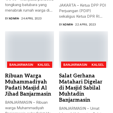
tongkang batubara yang
JAKARTA – Ketua DPP PDI
menabrak rumah warga di
Perjuangan (PDIP)
Desa...
sekaligus Ketua DPR RI
BY
ADMIN
24 APRIL 2023
Puan...
BY
ADMIN
22 APRIL 2023
BANJARMASIN
KALSEL
BANJARMASIN
KALSEL
Ribuan Warga
Salat Gerhana
Muhammadiyah
Matahari Digelar
Padati Masjid Al
di Masjid Sabilal
Jihad Banjarmasin
Muhtadin
Banjarmasin
BANJARMASIN – Ribuan
warga Muhammadiyah
BANJARMASIN – Umat