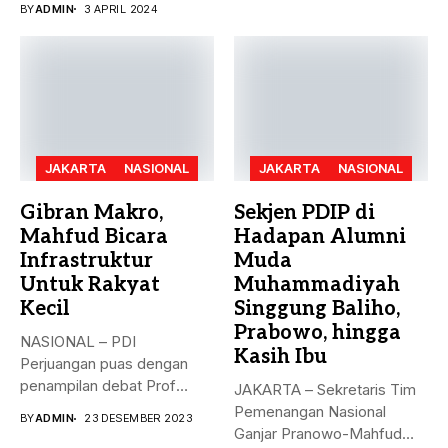
BY
ADMIN
3 APRIL 2024
hanya...
JAKARTA
NASIONAL
JAKARTA
NASIONAL
Gibran Makro,
Sekjen PDIP di
Mahfud Bicara
Hadapan Alumni
Infrastruktur
Muda
Untuk Rakyat
Muhammadiyah
Kecil
Singgung Baliho,
Prabowo, hingga
NASIONAL – PDI
Kasih Ibu
Perjuangan puas dengan
penampilan debat Prof
JAKARTA – Sekretaris Tim
Mahfud sebagai sosok...
Pemenangan Nasional
BY
ADMIN
23 DESEMBER 2023
Ganjar Pranowo-Mahfud