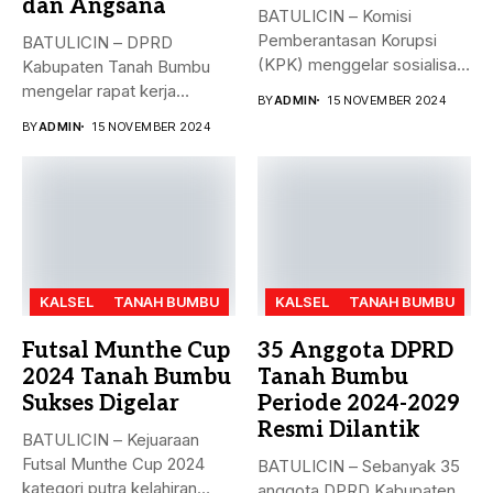
dan Angsana
BATULICIN – Komisi
Pemberantasan Korupsi
BATULICIN – DPRD
(KPK) menggelar sosialisasi
Kabupaten Tanah Bumbu
bahaya korupsi di DPRD...
mengelar rapat kerja
BY
ADMIN
15 NOVEMBER 2024
gabungan dengan Camat...
BY
ADMIN
15 NOVEMBER 2024
KALSEL
TANAH BUMBU
KALSEL
TANAH BUMBU
Futsal Munthe Cup
35 Anggota DPRD
2024 Tanah Bumbu
Tanah Bumbu
Sukses Digelar
Periode 2024-2029
Resmi Dilantik
BATULICIN – Kejuaraan
Futsal Munthe Cup 2024
BATULICIN – Sebanyak 35
kategori putra kelahiran
anggota DPRD Kabupaten