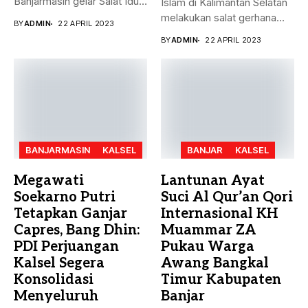
Banjarmasin gelar Salat Idul
Islam di Kalimantan Selatan
Fitri Jumat (21/4)...
melakukan salat gerhana
BY
ADMIN
22 APRIL 2023
matahari (khusyu...
BY
ADMIN
22 APRIL 2023
BANJARMASIN
KALSEL
BANJAR
KALSEL
Megawati
Lantunan Ayat
Soekarno Putri
Suci Al Qur’an Qori
Tetapkan Ganjar
Internasional KH
Capres, Bang Dhin:
Muammar ZA
PDI Perjuangan
Pukau Warga
Kalsel Segera
Awang Bangkal
Konsolidasi
Timur Kabupaten
Menyeluruh
Banjar