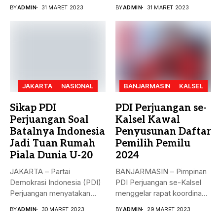
penandatanganan nota
paripurna dalam rangka
BY
ADMIN
31 MARET 2023
BY
ADMIN
31 MARET 2023
kesepakatan bersama...
Penyampaian...
JAKARTA
NASIONAL
BANJARMASIN
KALSEL
Sikap PDI
PDI Perjuangan se-
Perjuangan Soal
Kalsel Kawal
Batalnya Indonesia
Penyusunan Daftar
Jadi Tuan Rumah
Pemilih Pemilu
Piala Dunia U-20
2024
JAKARTA – Partai
BANJARMASIN – Pimpinan
Demokrasi Indonesia (PDI)
PDI Perjuangan se-Kalsel
Perjuangan menyatakan
menggelar rapat koordinasi
sikap terkait batalnya
teknis dalam rangka...
BY
ADMIN
30 MARET 2023
BY
ADMIN
29 MARET 2023
Indonesia...