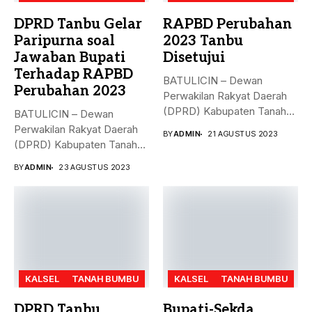
DPRD Tanbu Gelar
RAPBD Perubahan
Paripurna soal
2023 Tanbu
Jawaban Bupati
Disetujui
Terhadap RAPBD
BATULICIN – Dewan
Perubahan 2023
Perwakilan Rakyat Daerah
(DPRD) Kabupaten Tanah
BATULICIN – Dewan
Bumbu (Tanbu),
Perwakilan Rakyat Daerah
BY
ADMIN
21 AGUSTUS 2023
menggelar...
(DPRD) Kabupaten Tanah
Bumbu (Tanbu) menggelar...
BY
ADMIN
23 AGUSTUS 2023
KALSEL
TANAH BUMBU
KALSEL
TANAH BUMBU
DPRD Tanbu
Bupati-Sekda