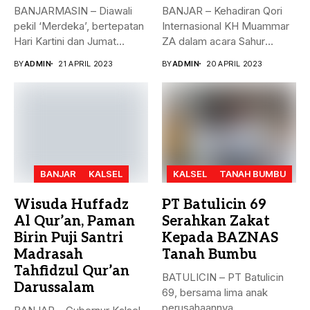
BANJARMASIN – Diawali
BANJAR – Kehadiran Qori
pekil ‘Merdeka’, bertepatan
Internasional KH Muammar
Hari Kartini dan Jumat
ZA dalam acara Sahur
Berkah, 21...
Bersama...
BY
ADMIN
21 APRIL 2023
BY
ADMIN
20 APRIL 2023
BANJAR
KALSEL
KALSEL
TANAH BUMBU
Wisuda Huffadz
PT Batulicin 69
Al Qur’an, Paman
Serahkan Zakat
Birin Puji Santri
Kepada BAZNAS
Madrasah
Tanah Bumbu
Tahfidzul Qur’an
BATULICIN – PT Batulicin
Darussalam
69, bersama lima anak
perusahaannya