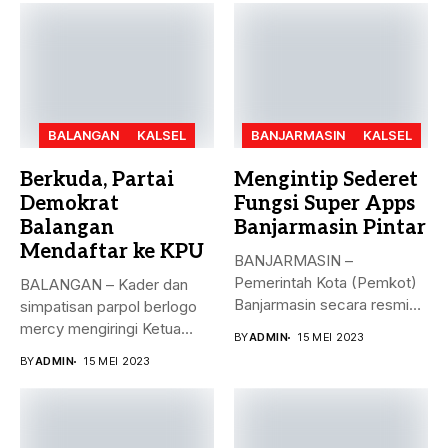
BALANGAN
KALSEL
BANJARMASIN
KALSEL
Berkuda, Partai
Mengintip Sederet
Demokrat
Fungsi Super Apps
Balangan
Banjarmasin Pintar
Mendaftar ke KPU
BANJARMASIN –
Pemerintah Kota (Pemkot)
BALANGAN – Kader dan
Banjarmasin secara resmi
simpatisan parpol berlogo
meluncurkan Super Apps
mercy mengiringi Ketua
BY
ADMIN
15 MEI 2023
Banjarmasin...
DPC Partai...
BY
ADMIN
15 MEI 2023