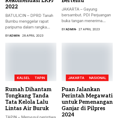
Rekomendasi LKPJ
Bertemu
2022
JAKARTA – Gayung
bersambut. PDI Perjuangan
BATULICIN – DPRD Tanah
buka tangan menerima
Bumbu menggelar rapat
dukungan Partai Persatuan...
paripurna dalam rangka
BY
ADMIN
27 APRIL 2023
rekomendasi Dewan...
BY
ADMIN
28 APRIL 2023
KALSEL
TAPIN
JAKARTA
NASIONAL
Rumah Dihantam
Puan Jalankan
Tongkang Tanda
Perintah Megawati
Tata Kelola Lalu
untuk Pemenangan
Lintas Air Buruk
Ganjar di Pilpres
2024
TAPIN – Menyusul peristiwa