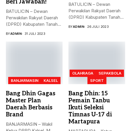
Beri Jawaban!
BATULICIN – Dewan
Perwakilan Rakyat Daerah
BATULICIN – Dewan
(DPRD) Kabupaten Tanah
Perwakilan Rakyat Daerah
Bumbu (Tanbu) menggelar...
(DPRD) Kabupaten Tanah
BY
ADMIN
26 JULI 2023
Bumbu (Tanbu) menggelar...
BY
ADMIN
31 JULI 2023
OLAHRAGA
SEPAKBOLA
BANJARMASIN
KALSEL
SPORT
Bang Dhin Gagas
Bang Dhin: 15
Master Plan
Pemain Tanbu
Daerah Berbasis
Ikuti Seleksi
Brand
Timnas U-17 di
Martapura
BANJARMASIN – Wakil
Ketua DPRD Kalsel, M