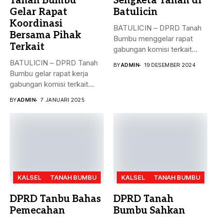
Tanah Bumbu
Sengketa Tanah di
Gelar Rapat
Batulicin
Koordinasi
BATULICIN – DPRD Tanah
Bersama Pihak
Bumbu menggelar rapat
Terkait
gabungan komisi terkait
masalah penyelesaian...
BATULICIN – DPRD Tanah
BY
ADMIN
19 DESEMBER 2024
Bumbu gelar rapat kerja
gabungan komisi terkait
masalah...
BY
ADMIN
7 JANUARI 2025
KALSEL
TANAH BUMBU
KALSEL
TANAH BUMBU
DPRD Tanbu Bahas
DPRD Tanah
Pemecahan
Bumbu Sahkan