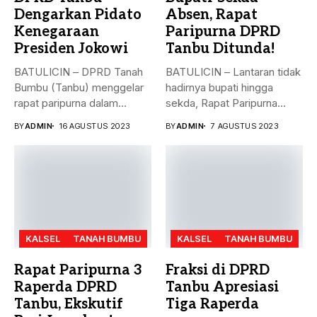
Dengarkan Pidato
Absen, Rapat
Kenegaraan
Paripurna DPRD
Presiden Jokowi
Tanbu Ditunda!
BATULICIN – DPRD Tanah
BATULICIN – Lantaran tidak
Bumbu (Tanbu) menggelar
hadirnya bupati hingga
rapat paripurna dalam
sekda, Rapat Paripurna
rangka mendengarkan...
Penandatanganan Nota...
BY
ADMIN
16 AGUSTUS 2023
BY
ADMIN
7 AGUSTUS 2023
KALSEL
TANAH BUMBU
KALSEL
TANAH BUMBU
Rapat Paripurna 3
Fraksi di DPRD
Raperda DPRD
Tanbu Apresiasi
Tanbu, Ekskutif
Tiga Raperda