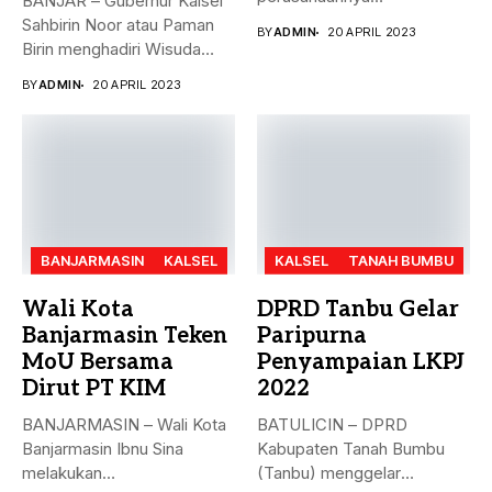
BANJAR – Gubernur Kalsel
menyerahkan Zakat Ma’al...
Sahbirin Noor atau Paman
BY
ADMIN
20 APRIL 2023
Birin menghadiri Wisuda
Huffadz...
BY
ADMIN
20 APRIL 2023
BANJARMASIN
KALSEL
KALSEL
TANAH BUMBU
Wali Kota
DPRD Tanbu Gelar
Banjarmasin Teken
Paripurna
MoU Bersama
Penyampaian LKPJ
Dirut PT KIM
2022
BANJARMASIN – Wali Kota
BATULICIN – DPRD
Banjarmasin Ibnu Sina
Kabupaten Tanah Bumbu
melakukan
(Tanbu) menggelar