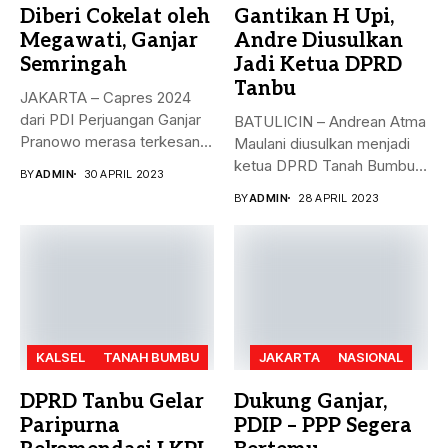
Diberi Cokelat oleh
Gantikan H Upi,
Megawati, Ganjar
Andre Diusulkan
Semringah
Jadi Ketua DPRD
Tanbu
JAKARTA – Capres 2024
dari PDI Perjuangan Ganjar
BATULICIN – Andrean Atma
Pranowo merasa terkesan
Maulani diusulkan menjadi
dengan...
ketua DPRD Tanah Bumbu,
BY
ADMIN
30 APRIL 2023
menggantikan...
BY
ADMIN
28 APRIL 2023
KALSEL
TANAH BUMBU
JAKARTA
NASIONAL
DPRD Tanbu Gelar
Dukung Ganjar,
Paripurna
PDIP – PPP Segera