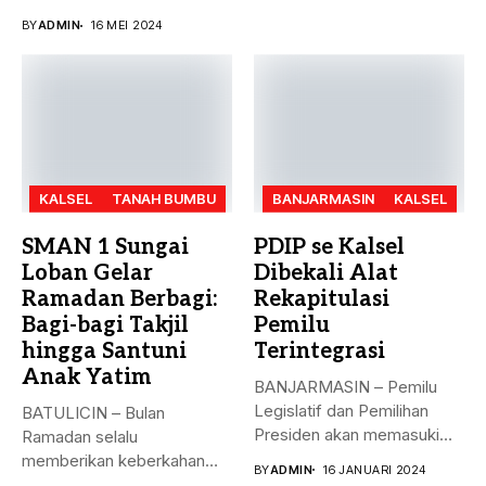
besar bulan ini. Akreditasi
BY
ADMIN
16 MEI 2024
perguruan...
KALSEL
TANAH BUMBU
BANJARMASIN
KALSEL
SMAN 1 Sungai
PDIP se Kalsel
Loban Gelar
Dibekali Alat
Ramadan Berbagi:
Rekapitulasi
Bagi-bagi Takjil
Pemilu
hingga Santuni
Terintegrasi
Anak Yatim
BANJARMASIN – Pemilu
Legislatif dan Pemilihan
BATULICIN – Bulan
Presiden akan memasuki
Ramadan selalu
puncak pemungutan suara...
memberikan keberkahan
BY
ADMIN
16 JANUARI 2024
bagi banyak orang. Tak