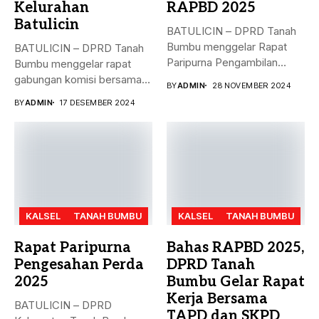
Kelurahan
RAPBD 2025
Batulicin
BATULICIN – DPRD Tanah
Bumbu menggelar Rapat
BATULICIN – DPRD Tanah
Paripurna Pengambilan
Bumbu menggelar rapat
Keputusan terhadap
gabungan komisi bersama
BY
ADMIN
28 NOVEMBER 2024
Rancangan...
Dinas PMD,...
BY
ADMIN
17 DESEMBER 2024
KALSEL
TANAH BUMBU
KALSEL
TANAH BUMBU
Rapat Paripurna
Bahas RAPBD 2025,
Pengesahan Perda
DPRD Tanah
2025
Bumbu Gelar Rapat
Kerja Bersama
BATULICIN – DPRD
TAPD dan SKPD