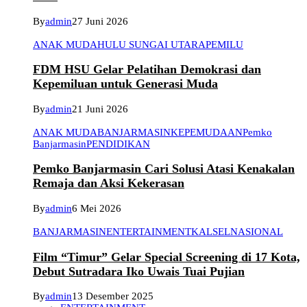
By
admin
27 Juni 2026
ANAK MUDA
HULU SUNGAI UTARA
PEMILU
FDM HSU Gelar Pelatihan Demokrasi dan
Kepemiluan untuk Generasi Muda
By
admin
21 Juni 2026
ANAK MUDA
BANJARMASIN
KEPEMUDAAN
Pemko
Banjarmasin
PENDIDIKAN
Pemko Banjarmasin Cari Solusi Atasi Kenakalan
Remaja dan Aksi Kekerasan
By
admin
6 Mei 2026
BANJARMASIN
ENTERTAINMENT
KALSEL
NASIONAL
Film “Timur” Gelar Special Screening di 17 Kota,
Debut Sutradara Iko Uwais Tuai Pujian
By
admin
13 Desember 2025