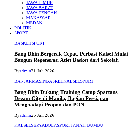
JAWA TIMUR
JAWA BARAT
JAWA TENGAH
MAKASSAR
MEDAN
POLITIK
SPORT
BASKET
SPORT
Bang Dhin Bergerak Cepat, Perbasi Kalsel Mulai
Bangun Regenerasi Atlet Basket dari Sekolah
By
admin
31 Juli 2026
BANJARMASIN
BASKET
KALSEL
SPORT
Bang Dhin Dukung Training Camp Spartans
Dream City di Manila, Bagian Persiapan
Menghadapi Prapon dan PON
By
admin
25 Juli 2026
KALSEL
SEPAKBOLA
SPORT
TANAH BUMBU