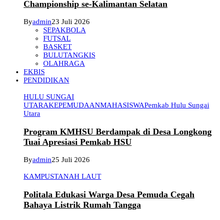
Championship se-Kalimantan Selatan
By
admin
23 Juli 2026
SEPAKBOLA
FUTSAL
BASKET
BULUTANGKIS
OLAHRAGA
EKBIS
PENDIDIKAN
HULU SUNGAI
UTARA
KEPEMUDAAN
MAHASISWA
Pemkab Hulu Sungai
Utara
Program KMHSU Berdampak di Desa Longkong
Tuai Apresiasi Pemkab HSU
By
admin
25 Juli 2026
KAMPUS
TANAH LAUT
Politala Edukasi Warga Desa Pemuda Cegah
Bahaya Listrik Rumah Tangga