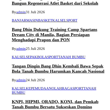
Bangun Regenerasi Atlet Basket dari Sekolah
By
admin
31 Juli 2026
BANJARMASIN
BASKET
KALSEL
SPORT
Bang Dhin Dukung Training Camp Spartans
Dream City di Manila, Bagian Persiapan
Menghadapi Prapon dan PON
By
admin
25 Juli 2026
KALSEL
SEPAKBOLA
SPORT
TANAH BUMBU
Tangan Dingin Bang Dhin Kembali Bawa Sepak
Bola Tanah Bumbu Harumkan Kancah Nasional
By
admin
24 Juli 2026
KALSEL
KEPEMUDAAN
OLAHRAGA
SPORT
TANAH
BUMBU
KNPI, HIPMI, ORADO, KONI, dan Pemkab
Tanah Bumbu Bersatu Sukseskan Domino