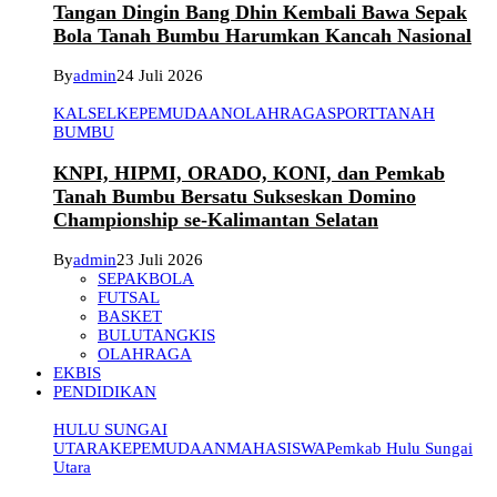
Tangan Dingin Bang Dhin Kembali Bawa Sepak
Bola Tanah Bumbu Harumkan Kancah Nasional
By
admin
24 Juli 2026
KALSEL
KEPEMUDAAN
OLAHRAGA
SPORT
TANAH
BUMBU
KNPI, HIPMI, ORADO, KONI, dan Pemkab
Tanah Bumbu Bersatu Sukseskan Domino
Championship se-Kalimantan Selatan
By
admin
23 Juli 2026
SEPAKBOLA
FUTSAL
BASKET
BULUTANGKIS
OLAHRAGA
EKBIS
PENDIDIKAN
HULU SUNGAI
UTARA
KEPEMUDAAN
MAHASISWA
Pemkab Hulu Sungai
Utara