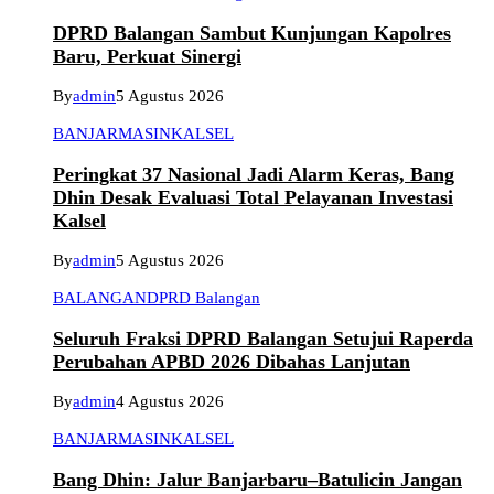
DPRD Balangan Sambut Kunjungan Kapolres
Baru, Perkuat Sinergi
By
admin
5 Agustus 2026
BANJARMASIN
KALSEL
Peringkat 37 Nasional Jadi Alarm Keras, Bang
Dhin Desak Evaluasi Total Pelayanan Investasi
Kalsel
By
admin
5 Agustus 2026
BALANGAN
DPRD Balangan
Seluruh Fraksi DPRD Balangan Setujui Raperda
Perubahan APBD 2026 Dibahas Lanjutan
By
admin
4 Agustus 2026
BANJARMASIN
KALSEL
Bang Dhin: Jalur Banjarbaru–Batulicin Jangan