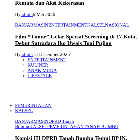
Remaja dan Aksi Kekerasan
By
admin
6 Mei 2026
BANJARMASIN
ENTERTAINMENT
KALSEL
NASIONAL
Film “Timur” Gelar Special Screening di 17 Kota,
Debut Sutradara Iko Uwais Tuai Pujian
By
admin
13 Desember 2025
ENTERTAINMENT
KULINER
ANAK MUDA
LIFESTYLE
PEMERINTAHAN
KALSEL
BANJARMASIN
DPRD Tanah
Bumbu
KALSEL
PEMERINTAHAN
TANAH BUMBU
Komisi III DPRD Tanah Bumbu Temui BPJN,