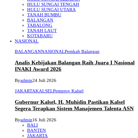
HULU SUNGAI TENGAH
HULU SUNGAI UTARA
TANAH BUMBU
BALANGAN
TABALONG
TANAH LAUT
KOTABARU
NASIONAL
BALANGAN
NASIONAL
Pemkab Balangan
Analis Kebijakan Balangan Raih Juara I Nasional
INAKI Award 2026
By
admin
24 Juli 2026
JAKARTA
KALSEL
Pemprov Kalsel
Gubernur Kalsel, H. Muhidin Pastikan Kalsel
Segera Terapkan Sistem Manajemen Talenta ASN
By
admin
16 Juli 2026
BALI
BANTEN
JAKARTA