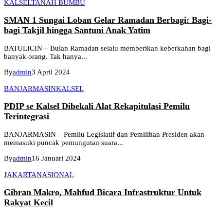
KALSEL
TANAH BUMBU
SMAN 1 Sungai Loban Gelar Ramadan Berbagi: Bagi-
bagi Takjil hingga Santuni Anak Yatim
BATULICIN – Bulan Ramadan selalu memberikan keberkahan bagi
banyak orang. Tak hanya...
By
admin
3 April 2024
BANJARMASIN
KALSEL
PDIP se Kalsel Dibekali Alat Rekapitulasi Pemilu
Terintegrasi
BANJARMASIN – Pemilu Legislatif dan Pemilihan Presiden akan
memasuki puncak pemungutan suara...
By
admin
16 Januari 2024
JAKARTA
NASIONAL
Gibran Makro, Mahfud Bicara Infrastruktur Untuk
Rakyat Kecil