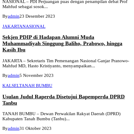
NASIONAL – PDI Perjuangan puas dengan penampilan debat Prof
Mahfud sebagai sosok...
By
admin
23 Desember 2023
JAKARTA
NASIONAL
Sekjen PDIP di Hadapan Alumni Muda
Muhammadiyah Singgung Baliho, Prabowo, hingga
Kasih Ibu
JAKARTA – Sekretaris Tim Pemenangan Nasional Ganjar Pranowo-
Mahfud MD, Hasto Kristiyanto, menyampaikan...
By
admin
5 November 2023
KALSEL
TANAH BUMBU
Usulan Judul Raperda Disetujui Bapemperda DPRD
Tanbu
TANAH BUMBU – Dewan Perwakilan Rakyat Daerah (DPRD)
Kabupaten Tanah Bumbu (Tanbu)...
By
admin
31 Oktober 2023