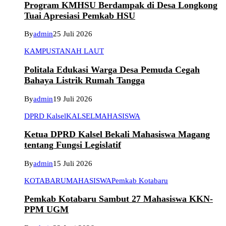
Program KMHSU Berdampak di Desa Longkong
Tuai Apresiasi Pemkab HSU
By
admin
25 Juli 2026
KAMPUS
TANAH LAUT
Politala Edukasi Warga Desa Pemuda Cegah
Bahaya Listrik Rumah Tangga
By
admin
19 Juli 2026
DPRD Kalsel
KALSEL
MAHASISWA
Ketua DPRD Kalsel Bekali Mahasiswa Magang
tentang Fungsi Legislatif
By
admin
15 Juli 2026
KOTABARU
MAHASISWA
Pemkab Kotabaru
Pemkab Kotabaru Sambut 27 Mahasiswa KKN-
PPM UGM