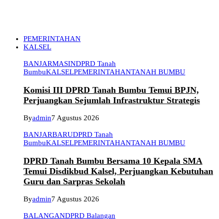
PEMERINTAHAN
KALSEL
BANJARMASIN
DPRD Tanah
Bumbu
KALSEL
PEMERINTAHAN
TANAH BUMBU
Komisi III DPRD Tanah Bumbu Temui BPJN,
Perjuangkan Sejumlah Infrastruktur Strategis
By
admin
7 Agustus 2026
BANJARBARU
DPRD Tanah
Bumbu
KALSEL
PEMERINTAHAN
TANAH BUMBU
DPRD Tanah Bumbu Bersama 10 Kepala SMA
Temui Disdikbud Kalsel, Perjuangkan Kebutuhan
Guru dan Sarpras Sekolah
By
admin
7 Agustus 2026
BALANGAN
DPRD Balangan