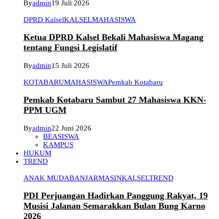
By
admin
19 Juli 2026
DPRD Kalsel
KALSEL
MAHASISWA
Ketua DPRD Kalsel Bekali Mahasiswa Magang
tentang Fungsi Legislatif
By
admin
15 Juli 2026
KOTABARU
MAHASISWA
Pemkab Kotabaru
Pemkab Kotabaru Sambut 27 Mahasiswa KKN-
PPM UGM
By
admin
22 Juni 2026
BEASISWA
KAMPUS
HUKUM
TREND
ANAK MUDA
BANJARMASIN
KALSEL
TREND
PDI Perjuangan Hadirkan Panggung Rakyat, 19
Musisi Jalanan Semarakkan Bulan Bung Karno
2026