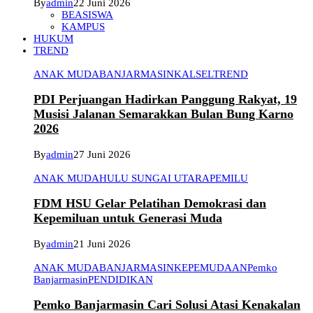
By
admin
22 Juni 2026
BEASISWA
KAMPUS
HUKUM
TREND
ANAK MUDA
BANJARMASIN
KALSEL
TREND
PDI Perjuangan Hadirkan Panggung Rakyat, 19
Musisi Jalanan Semarakkan Bulan Bung Karno
2026
By
admin
27 Juni 2026
ANAK MUDA
HULU SUNGAI UTARA
PEMILU
FDM HSU Gelar Pelatihan Demokrasi dan
Kepemiluan untuk Generasi Muda
By
admin
21 Juni 2026
ANAK MUDA
BANJARMASIN
KEPEMUDAAN
Pemko
Banjarmasin
PENDIDIKAN
Pemko Banjarmasin Cari Solusi Atasi Kenakalan