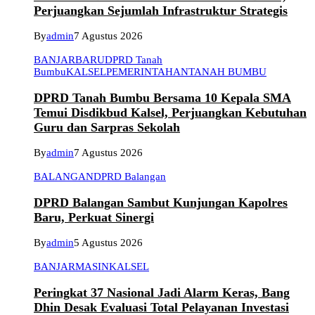
Perjuangkan Sejumlah Infrastruktur Strategis
By
admin
7 Agustus 2026
BANJARBARU
DPRD Tanah
Bumbu
KALSEL
PEMERINTAHAN
TANAH BUMBU
DPRD Tanah Bumbu Bersama 10 Kepala SMA
Temui Disdikbud Kalsel, Perjuangkan Kebutuhan
Guru dan Sarpras Sekolah
By
admin
7 Agustus 2026
BALANGAN
DPRD Balangan
DPRD Balangan Sambut Kunjungan Kapolres
Baru, Perkuat Sinergi
By
admin
5 Agustus 2026
BANJARMASIN
KALSEL
Peringkat 37 Nasional Jadi Alarm Keras, Bang
Dhin Desak Evaluasi Total Pelayanan Investasi