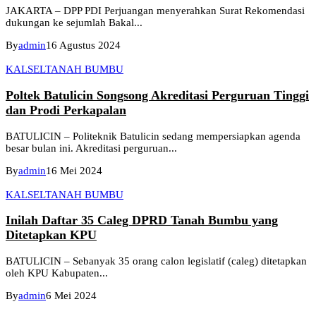
JAKARTA – DPP PDI Perjuangan menyerahkan Surat Rekomendasi
dukungan ke sejumlah Bakal...
By
admin
16 Agustus 2024
KALSEL
TANAH BUMBU
Poltek Batulicin Songsong Akreditasi Perguruan Tinggi
dan Prodi Perkapalan
BATULICIN – Politeknik Batulicin sedang mempersiapkan agenda
besar bulan ini. Akreditasi perguruan...
By
admin
16 Mei 2024
KALSEL
TANAH BUMBU
Inilah Daftar 35 Caleg DPRD Tanah Bumbu yang
Ditetapkan KPU
BATULICIN – Sebanyak 35 orang calon legislatif (caleg) ditetapkan
oleh KPU Kabupaten...
By
admin
6 Mei 2024