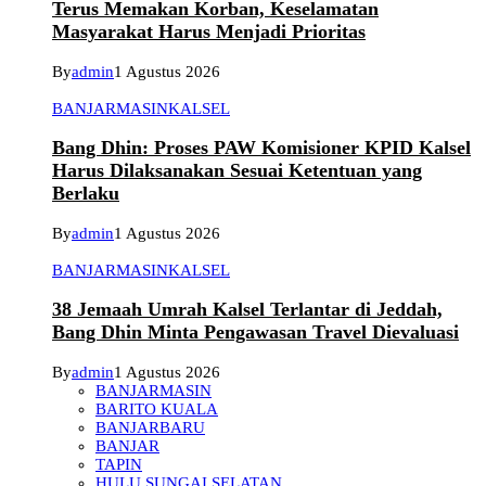
Terus Memakan Korban, Keselamatan
Masyarakat Harus Menjadi Prioritas
By
admin
1 Agustus 2026
BANJARMASIN
KALSEL
Bang Dhin: Proses PAW Komisioner KPID Kalsel
Harus Dilaksanakan Sesuai Ketentuan yang
Berlaku
By
admin
1 Agustus 2026
BANJARMASIN
KALSEL
38 Jemaah Umrah Kalsel Terlantar di Jeddah,
Bang Dhin Minta Pengawasan Travel Dievaluasi
By
admin
1 Agustus 2026
BANJARMASIN
BARITO KUALA
BANJARBARU
BANJAR
TAPIN
HULU SUNGAI SELATAN