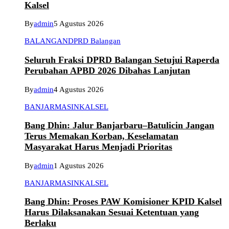
Kalsel
By
admin
5 Agustus 2026
BALANGAN
DPRD Balangan
Seluruh Fraksi DPRD Balangan Setujui Raperda
Perubahan APBD 2026 Dibahas Lanjutan
By
admin
4 Agustus 2026
BANJARMASIN
KALSEL
Bang Dhin: Jalur Banjarbaru–Batulicin Jangan
Terus Memakan Korban, Keselamatan
Masyarakat Harus Menjadi Prioritas
By
admin
1 Agustus 2026
BANJARMASIN
KALSEL
Bang Dhin: Proses PAW Komisioner KPID Kalsel
Harus Dilaksanakan Sesuai Ketentuan yang
Berlaku