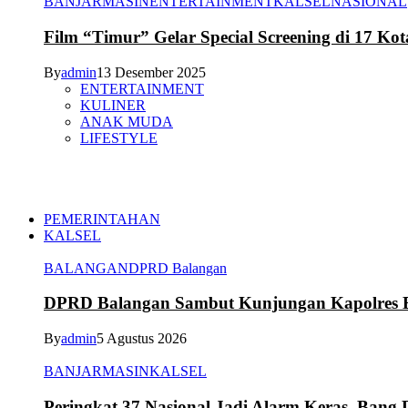
BANJARMASIN
ENTERTAINMENT
KALSEL
NASIONAL
Film “Timur” Gelar Special Screening di 17 Kot
By
admin
13 Desember 2025
ENTERTAINMENT
KULINER
ANAK MUDA
LIFESTYLE
PEMERINTAHAN
KALSEL
BALANGAN
DPRD Balangan
DPRD Balangan Sambut Kunjungan Kapolres Ba
By
admin
5 Agustus 2026
BANJARMASIN
KALSEL
Peringkat 37 Nasional Jadi Alarm Keras, Bang D