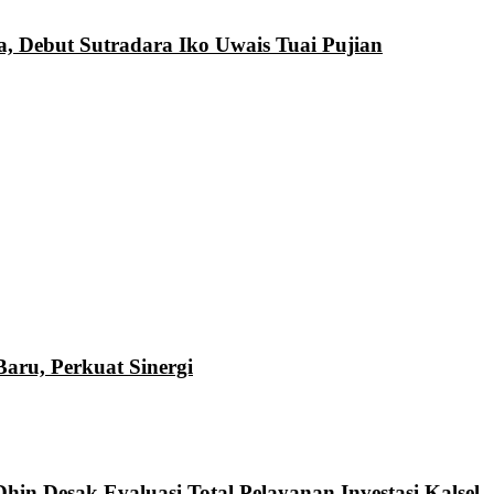
a, Debut Sutradara Iko Uwais Tuai Pujian
ru, Perkuat Sinergi
hin Desak Evaluasi Total Pelayanan Investasi Kalsel