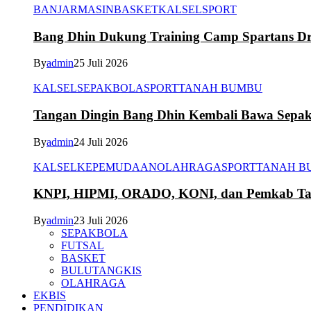
BANJARMASIN
BASKET
KALSEL
SPORT
Bang Dhin Dukung Training Camp Spartans Dr
By
admin
25 Juli 2026
KALSEL
SEPAKBOLA
SPORT
TANAH BUMBU
Tangan Dingin Bang Dhin Kembali Bawa Sepa
By
admin
24 Juli 2026
KALSEL
KEPEMUDAAN
OLAHRAGA
SPORT
TANAH B
KNPI, HIPMI, ORADO, KONI, dan Pemkab Tana
By
admin
23 Juli 2026
SEPAKBOLA
FUTSAL
BASKET
BULUTANGKIS
OLAHRAGA
EKBIS
PENDIDIKAN