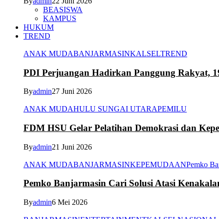
By
admin
22 Juni 2026
BEASISWA
KAMPUS
HUKUM
TREND
ANAK MUDA
BANJARMASIN
KALSEL
TREND
PDI Perjuangan Hadirkan Panggung Rakyat, 1
By
admin
27 Juni 2026
ANAK MUDA
HULU SUNGAI UTARA
PEMILU
FDM HSU Gelar Pelatihan Demokrasi dan Kepe
By
admin
21 Juni 2026
ANAK MUDA
BANJARMASIN
KEPEMUDAAN
Pemko Ba
Pemko Banjarmasin Cari Solusi Atasi Kenakal
By
admin
6 Mei 2026