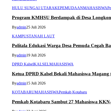
HULU SUNGAI UTARA
KEPEMUDAAN
MAHASISWA
Pe
Program KMHSU Berdampak di Desa Longkong
By
admin
25 Juli 2026
KAMPUS
TANAH LAUT
Politala Edukasi Warga Desa Pemuda Cegah B
By
admin
19 Juli 2026
DPRD Kalsel
KALSEL
MAHASISWA
Ketua DPRD Kalsel Bekali Mahasiswa Magang te
By
admin
15 Juli 2026
KOTABARU
MAHASISWA
Pemkab Kotabaru
Pemkab Kotabaru Sambut 27 Mahasiswa K