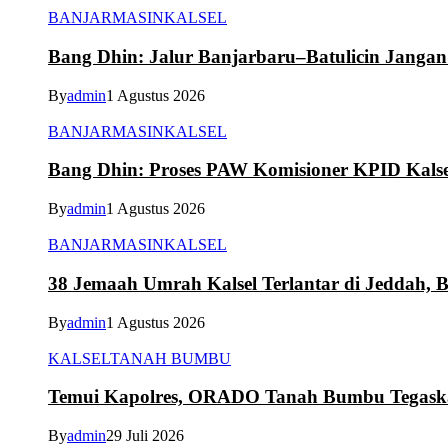
BANJARMASIN
KALSEL
Bang Dhin: Jalur Banjarbaru–Batulicin Janga
By
admin
1 Agustus 2026
BANJARMASIN
KALSEL
Bang Dhin: Proses PAW Komisioner KPID Kalse
By
admin
1 Agustus 2026
BANJARMASIN
KALSEL
38 Jemaah Umrah Kalsel Terlantar di Jeddah, 
By
admin
1 Agustus 2026
KALSEL
TANAH BUMBU
Temui Kapolres, ORADO Tanah Bumbu Tegaskan
By
admin
29 Juli 2026