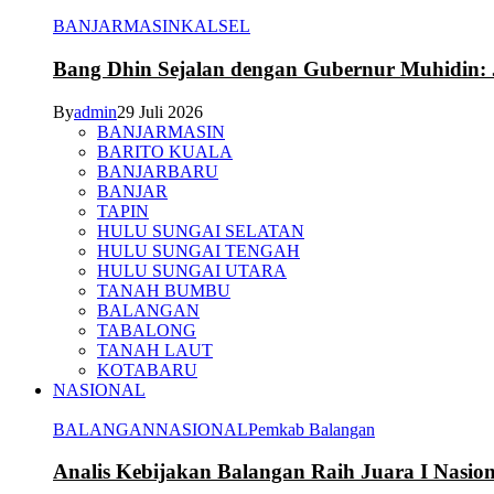
BANJARMASIN
KALSEL
Bang Dhin Sejalan dengan Gubernur Muhidin: 
By
admin
29 Juli 2026
BANJARMASIN
BARITO KUALA
BANJARBARU
BANJAR
TAPIN
HULU SUNGAI SELATAN
HULU SUNGAI TENGAH
HULU SUNGAI UTARA
TANAH BUMBU
BALANGAN
TABALONG
TANAH LAUT
KOTABARU
NASIONAL
BALANGAN
NASIONAL
Pemkab Balangan
Analis Kebijakan Balangan Raih Juara I Nasi