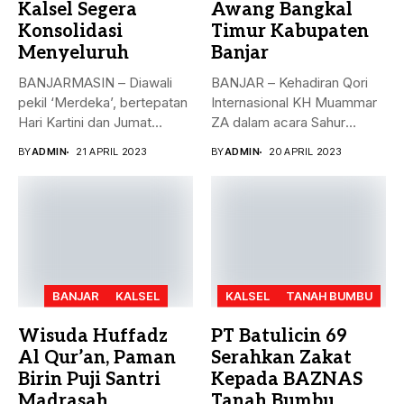
Kalsel Segera
Awang Bangkal
Konsolidasi
Timur Kabupaten
Menyeluruh
Banjar
BANJARMASIN – Diawali
BANJAR – Kehadiran Qori
pekil ‘Merdeka’, bertepatan
Internasional KH Muammar
Hari Kartini dan Jumat
ZA dalam acara Sahur
Berkah, 21...
Bersama...
BY
ADMIN
21 APRIL 2023
BY
ADMIN
20 APRIL 2023
BANJAR
KALSEL
KALSEL
TANAH BUMBU
Wisuda Huffadz
PT Batulicin 69
Al Qur’an, Paman
Serahkan Zakat
Birin Puji Santri
Kepada BAZNAS
Madrasah
Tanah Bumbu