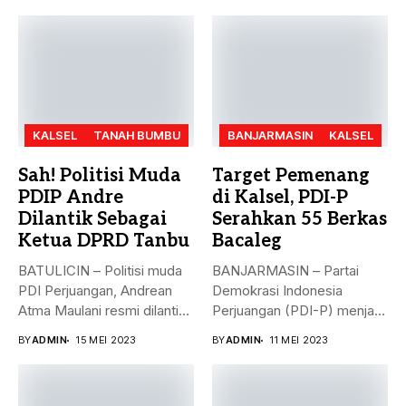
KALSEL
TANAH BUMBU
BANJARMASIN
KALSEL
Sah! Politisi Muda
Target Pemenang
PDIP Andre
di Kalsel, PDI-P
Dilantik Sebagai
Serahkan 55 Berkas
Ketua DPRD Tanbu
Bacaleg
BATULICIN – Politisi muda
BANJARMASIN – Partai
PDI Perjuangan, Andrean
Demokrasi Indonesia
Atma Maulani resmi dilantik
Perjuangan (PDI-P) menjadi
sebagai...
parpol kedua yang
BY
ADMIN
15 MEI 2023
BY
ADMIN
11 MEI 2023
menyerahkan...