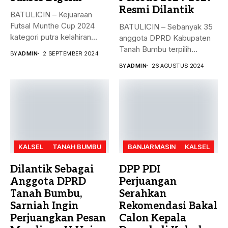
Resmi Dilantik
BATULICIN – Kejuaraan
Futsal Munthe Cup 2024
BATULICIN – Sebanyak 35
kategori putra kelahiran
anggota DPRD Kabupaten
2007 dan...
Tanah Bumbu terpilih
BY
ADMIN
2 SEPTEMBER 2024
periode 2024-2029...
BY
ADMIN
26 AGUSTUS 2024
KALSEL
TANAH BUMBU
BANJARMASIN
KALSEL
Dilantik Sebagai
DPP PDI
Anggota DPRD
Perjuangan
Tanah Bumbu,
Serahkan
Sarniah Ingin
Rekomendasi Bakal
Perjuangkan Pesan
Calon Kepala