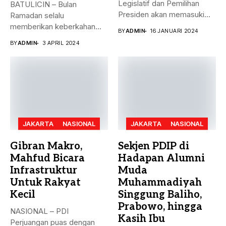
Legislatif dan Pemilihan
BATULICIN – Bulan
Presiden akan memasuki
Ramadan selalu
puncak pemungutan suara...
memberikan keberkahan
BY
ADMIN
16 JANUARI 2024
bagi banyak orang. Tak
BY
ADMIN
3 APRIL 2024
hanya...
JAKARTA
NASIONAL
JAKARTA
NASIONAL
Gibran Makro,
Sekjen PDIP di
Mahfud Bicara
Hadapan Alumni
Infrastruktur
Muda
Untuk Rakyat
Muhammadiyah
Kecil
Singgung Baliho,
Prabowo, hingga
NASIONAL – PDI
Kasih Ibu
Perjuangan puas dengan