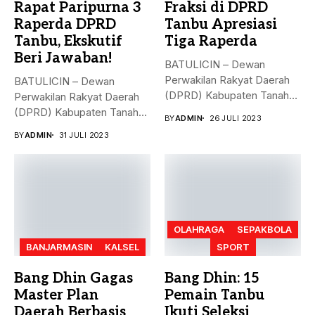
Rapat Paripurna 3
Fraksi di DPRD
Raperda DPRD
Tanbu Apresiasi
Tanbu, Ekskutif
Tiga Raperda
Beri Jawaban!
BATULICIN – Dewan
Perwakilan Rakyat Daerah
BATULICIN – Dewan
(DPRD) Kabupaten Tanah
Perwakilan Rakyat Daerah
Bumbu (Tanbu) menggelar...
(DPRD) Kabupaten Tanah
BY
ADMIN
26 JULI 2023
Bumbu (Tanbu) menggelar...
BY
ADMIN
31 JULI 2023
OLAHRAGA
SEPAKBOLA
BANJARMASIN
KALSEL
SPORT
Bang Dhin Gagas
Bang Dhin: 15
Master Plan
Pemain Tanbu
Daerah Berbasis
Ikuti Seleksi