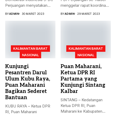
Perjuangan menyatakan
menggelar rapat koordinasi
sikap terkait batalnya
teknis dalam rangka...
BY
ADMIN
30 MARET 2023
BY
ADMIN
29 MARET 2023
Indonesia...
KALIMANTAN BARAT
KALIMANTAN BARAT
NASIONAL
NASIONAL
Kunjungi
Puan Maharani,
Pesantren Darul
Ketua DPR RI
Ulum Kubu Raya,
Partama yang
Puan Maharani
Kunjungi Sintang
Bagikan Sederet
Kalbar
Bantuan
SINTANG – Kedatangan
Ketua DPR RI, Puan
KUBU RAYA – Ketua DPR
Maharani ke Kabupaten
RI, Puan Maharani