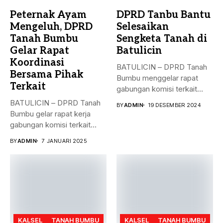
Peternak Ayam
DPRD Tanbu Bantu
Mengeluh, DPRD
Selesaikan
Tanah Bumbu
Sengketa Tanah di
Gelar Rapat
Batulicin
Koordinasi
BATULICIN – DPRD Tanah
Bersama Pihak
Bumbu menggelar rapat
Terkait
gabungan komisi terkait
masalah penyelesaian...
BATULICIN – DPRD Tanah
BY
ADMIN
19 DESEMBER 2024
Bumbu gelar rapat kerja
gabungan komisi terkait
masalah...
BY
ADMIN
7 JANUARI 2025
KALSEL
TANAH BUMBU
KALSEL
TANAH BUMBU