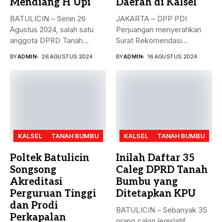
Mendiang H Upi
Daerah di Kalsel
BATULICIN – Senin 26
JAKARTA – DPP PDI
Agustus 2024, salah satu
Perjuangan menyerahkan
anggota DPRD Tanah
Surat Rekomendasi
Bumbu...
dukungan ke sejumlah
BY
ADMIN
26 AGUSTUS 2024
BY
ADMIN
16 AGUSTUS 2024
Bakal...
KALSEL
TANAH BUMBU
KALSEL
TANAH BUMBU
Poltek Batulicin
Inilah Daftar 35
Songsong
Caleg DPRD Tanah
Akreditasi
Bumbu yang
Perguruan Tinggi
Ditetapkan KPU
dan Prodi
BATULICIN – Sebanyak 35
Perkapalan
orang calon legislatif