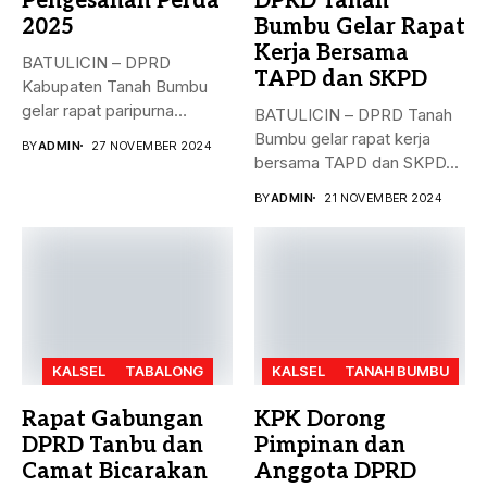
Pengesahan Perda
DPRD Tanah
2025
Bumbu Gelar Rapat
Kerja Bersama
BATULICIN – DPRD
TAPD dan SKPD
Kabupaten Tanah Bumbu
gelar rapat paripurna
BATULICIN – DPRD Tanah
dengan agenda
Bumbu gelar rapat kerja
BY
ADMIN
27 NOVEMBER 2024
pengesahan...
bersama TAPD dan SKPD...
BY
ADMIN
21 NOVEMBER 2024
KALSEL
TABALONG
KALSEL
TANAH BUMBU
Rapat Gabungan
KPK Dorong
DPRD Tanbu dan
Pimpinan dan
Camat Bicarakan
Anggota DPRD