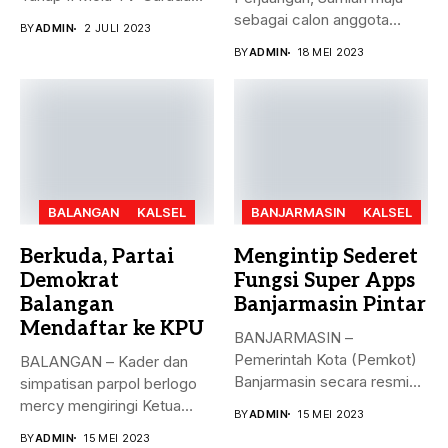
Select Jilid...
sebagai calon anggota
BY
ADMIN
2 JULI 2023
legislatif di...
BY
ADMIN
18 MEI 2023
BALANGAN
KALSEL
BANJARMASIN
KALSEL
Berkuda, Partai
Mengintip Sederet
Demokrat
Fungsi Super Apps
Balangan
Banjarmasin Pintar
Mendaftar ke KPU
BANJARMASIN –
Pemerintah Kota (Pemkot)
BALANGAN – Kader dan
Banjarmasin secara resmi
simpatisan parpol berlogo
meluncurkan Super Apps
mercy mengiringi Ketua
BY
ADMIN
15 MEI 2023
Banjarmasin...
DPC Partai...
BY
ADMIN
15 MEI 2023