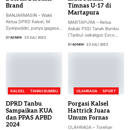
Brand
Timnas U-17 di
Martapura
BANJARMASIN – Wakil
Ketua DPRD Kalsel, M
MARTAPURA – Ketua
Syaripuddin, punya gagasan
Askab PSSI Tanah Bumbu
baru. Apa...
(Tanbu) sekaligus Exco
BY
ADMIN
23 JULI 2023
Asprov PSSI...
BY
ADMIN
23 JULI 2023
KALSEL
TANAH BUMBU
OLAHRAGA
SPORT
DPRD Tanbu
Porgasi Kalsel
Sampaikan KUA
Hattrick Juara
dan PPAS APBD
Umum Fornas
2024
OLAHRAGA – Torehan