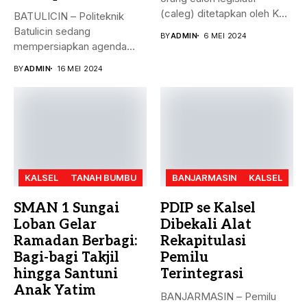
(caleg) ditetapkan oleh KPU
BATULICIN – Politeknik
Kabupaten...
Batulicin sedang
BY
ADMIN
6 MEI 2024
mempersiapkan agenda
besar bulan ini. Akreditasi
BY
ADMIN
16 MEI 2024
perguruan...
KALSEL
TANAH BUMBU
BANJARMASIN
KALSEL
SMAN 1 Sungai
PDIP se Kalsel
Loban Gelar
Dibekali Alat
Ramadan Berbagi:
Rekapitulasi
Bagi-bagi Takjil
Pemilu
hingga Santuni
Terintegrasi
Anak Yatim
BANJARMASIN – Pemilu