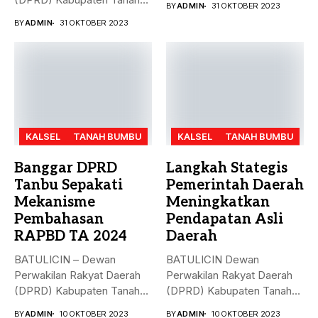
BY
ADMIN
31 OKTOBER 2023
Bumbu (Tanbu)...
BY
ADMIN
31 OKTOBER 2023
KALSEL
TANAH BUMBU
KALSEL
TANAH BUMBU
Banggar DPRD
Langkah Stategis
Tanbu Sepakati
Pemerintah Daerah
Mekanisme
Meningkatkan
Pembahasan
Pendapatan Asli
RAPBD TA 2024
Daerah
BATULICIN – Dewan
BATULICIN Dewan
Perwakilan Rakyat Daerah
Perwakilan Rakyat Daerah
(DPRD) Kabupaten Tanah
(DPRD) Kabupaten Tanah
Bumbu (Tanbu) menggelar...
Bumbu (Tanbu) menggelar
BY
ADMIN
10 OKTOBER 2023
BY
ADMIN
10 OKTOBER 2023