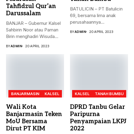
Tahfidzul Qur’an
BATULICIN – PT Batulicin
Darussalam
69, bersama lima anak
perusahaannya
BANJAR – Gubernur Kalsel
menyerahkan Zakat Ma’al...
Sahbirin Noor atau Paman
BY
ADMIN
20 APRIL 2023
Birin menghadiri Wisuda
Huffadz...
BY
ADMIN
20 APRIL 2023
BANJARMASIN
KALSEL
KALSEL
TANAH BUMBU
Wali Kota
DPRD Tanbu Gelar
Banjarmasin Teken
Paripurna
MoU Bersama
Penyampaian LKPJ
Dirut PT KIM
2022