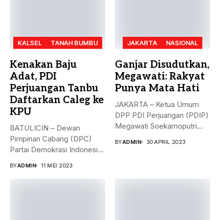
KALSEL
TANAH BUMBU
JAKARTA
NASIONAL
Kenakan Baju
Ganjar Disudutkan,
Adat, PDI
Megawati: Rakyat
Perjuangan Tanbu
Punya Mata Hati
Daftarkan Caleg ke
JAKARTA – Ketua Umum
KPU
DPP PDI Perjuangan (PDIP)
Megawati Soekarnoputri
BATULICIN – Dewan
membela Ganjar...
Pimpinan Cabang (DPC)
BY
ADMIN
30 APRIL 2023
Partai Demokrasi Indonesia
(PDI) Perjuangan
BY
ADMIN
11 MEI 2023
Kabupaten...