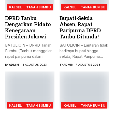
KALSEL
TANAH BUMBU
KALSEL
TANAH BUMBU
DPRD Tanbu
Bupati-Sekda
Dengarkan Pidato
Absen, Rapat
Kenegaraan
Paripurna DPRD
Presiden Jokowi
Tanbu Ditunda!
BATULICIN – DPRD Tanah
BATULICIN – Lantaran tidak
Bumbu (Tanbu) menggelar
hadirnya bupati hingga
rapat paripurna dalam
sekda, Rapat Paripurna
rangka mendengarkan...
Penandatanganan Nota...
BY
ADMIN
16 AGUSTUS 2023
BY
ADMIN
7 AGUSTUS 2023
KALSEL
TANAH BUMBU
KALSEL
TANAH BUMBU