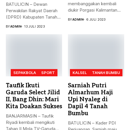
membanggakan kembali
BATULICIN – Dewan
diukir Porgasi Kalimantan
Perwakilan Rakyat Daerah
Selatan pada ajang Fornas...
(DPRD) Kabupaten Tanah
BY
ADMIN
6 JULI 2023
Bumbu (Tanbu) menggelar...
BY
ADMIN
13 JULI 2023
SEPAKBOLA
SPORT
KALSEL
TANAH BUMBU
Taufik Ikuti
Sarniah Putri
Garuda Select Jilid
Almarhum Haji
II, Bang Dhin: Mari
Upi Nyaleg di
Kita Doakan Sukses
Dapil 4 Tanah
Bumbu
BANJARMASIN – Taufik
Riyadi kembali mengikuti
BATULICIN – Kader PDI
Tahap II Mola TV-Garuda
Perjuangan, Sarniah maju