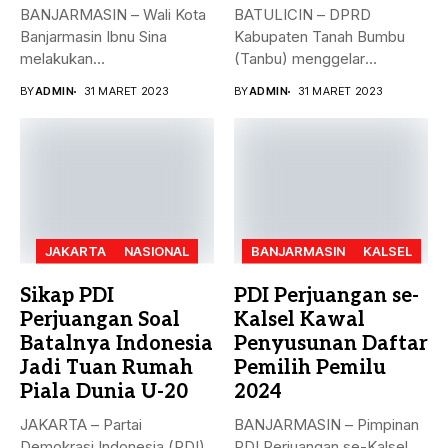
BANJARMASIN – Wali Kota
BATULICIN – DPRD
Banjarmasin Ibnu Sina
Kabupaten Tanah Bumbu
melakukan
(Tanbu) menggelar
penandatanganan nota
paripurna dalam rangka
BY
ADMIN
31 MARET 2023
BY
ADMIN
31 MARET 2023
kesepakatan bersama...
Penyampaian...
JAKARTA
NASIONAL
BANJARMASIN
KALSEL
Sikap PDI
PDI Perjuangan se-
Perjuangan Soal
Kalsel Kawal
Batalnya Indonesia
Penyusunan Daftar
Jadi Tuan Rumah
Pemilih Pemilu
Piala Dunia U-20
2024
JAKARTA – Partai
BANJARMASIN – Pimpinan
Demokrasi Indonesia (PDI)
PDI Perjuangan se-Kalsel