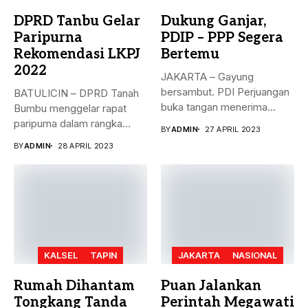
DPRD Tanbu Gelar
Dukung Ganjar,
Paripurna
PDIP – PPP Segera
Rekomendasi LKPJ
Bertemu
2022
JAKARTA – Gayung
bersambut. PDI Perjuangan
BATULICIN – DPRD Tanah
buka tangan menerima
Bumbu menggelar rapat
dukungan Partai Persatuan...
paripurna dalam rangka
BY
ADMIN
27 APRIL 2023
rekomendasi Dewan...
BY
ADMIN
28 APRIL 2023
KALSEL
TAPIN
JAKARTA
NASIONAL
Rumah Dihantam
Puan Jalankan
Tongkang Tanda
Perintah Megawati