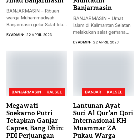
Jihad Banjarmasin
Muhtadin
Banjarmasin
BANJARMASIN – Ribuan
warga Muhammadiyah
BANJARMASIN – Umat
Banjarmasin gelar Salat Idul
Islam di Kalimantan Selatan
Fitri Jumat (21/4)...
melakukan salat gerhana
BY
ADMIN
22 APRIL 2023
matahari (khusyu...
BY
ADMIN
22 APRIL 2023
BANJARMASIN
KALSEL
BANJAR
KALSEL
Megawati
Lantunan Ayat
Soekarno Putri
Suci Al Qur’an Qori
Tetapkan Ganjar
Internasional KH
Capres, Bang Dhin:
Muammar ZA
PDI Perjuangan
Pukau Warga