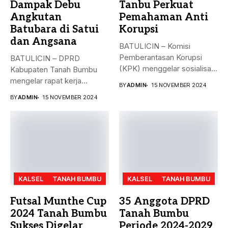
Dampak Debu
Tanbu Perkuat
Angkutan
Pemahaman Anti
Batubara di Satui
Korupsi
dan Angsana
BATULICIN – Komisi
Pemberantasan Korupsi
BATULICIN – DPRD
(KPK) menggelar sosialisasi
Kabupaten Tanah Bumbu
bahaya korupsi di DPRD...
mengelar rapat kerja
BY
ADMIN
15 NOVEMBER 2024
gabungan dengan Camat...
BY
ADMIN
15 NOVEMBER 2024
KALSEL
TANAH BUMBU
KALSEL
TANAH BUMBU
Futsal Munthe Cup
35 Anggota DPRD
2024 Tanah Bumbu
Tanah Bumbu
Sukses Digelar
Periode 2024-2029