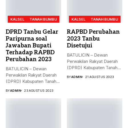
KALSEL
TANAH BUMBU
KALSEL
TANAH BUMBU
DPRD Tanbu Gelar
RAPBD Perubahan
Paripurna soal
2023 Tanbu
Jawaban Bupati
Disetujui
Terhadap RAPBD
BATULICIN – Dewan
Perubahan 2023
Perwakilan Rakyat Daerah
(DPRD) Kabupaten Tanah
BATULICIN – Dewan
Bumbu (Tanbu),
Perwakilan Rakyat Daerah
BY
ADMIN
21 AGUSTUS 2023
menggelar...
(DPRD) Kabupaten Tanah
Bumbu (Tanbu) menggelar...
BY
ADMIN
23 AGUSTUS 2023