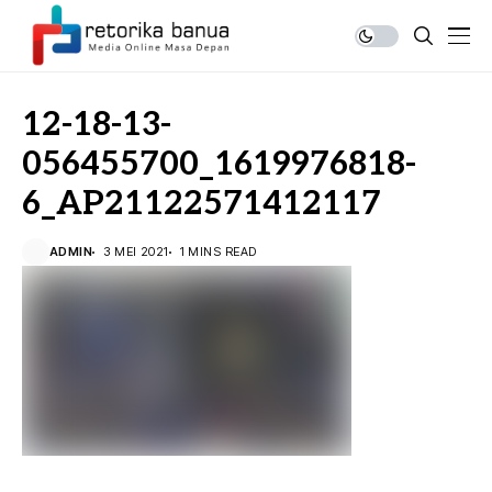
12-18-13-
056455700_1619976818-
6_AP21122571412117
ADMIN
3 MEI 2021
1 MINS READ