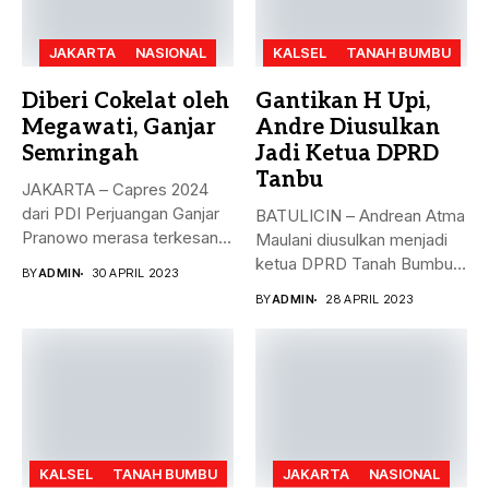
JAKARTA
NASIONAL
KALSEL
TANAH BUMBU
Diberi Cokelat oleh
Gantikan H Upi,
Megawati, Ganjar
Andre Diusulkan
Semringah
Jadi Ketua DPRD
Tanbu
JAKARTA – Capres 2024
dari PDI Perjuangan Ganjar
BATULICIN – Andrean Atma
Pranowo merasa terkesan
Maulani diusulkan menjadi
dengan...
ketua DPRD Tanah Bumbu,
BY
ADMIN
30 APRIL 2023
menggantikan...
BY
ADMIN
28 APRIL 2023
KALSEL
TANAH BUMBU
JAKARTA
NASIONAL