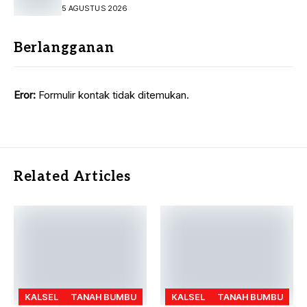
Pelayanan Investasi Kalsel
5 AGUSTUS 2026
Berlangganan
Eror:
Formulir kontak tidak ditemukan.
Related Articles
KALSEL
TANAH BUMBU
KALSEL
TANAH BUMBU