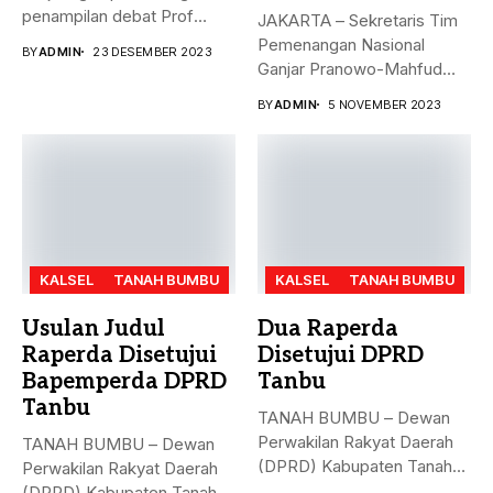
penampilan debat Prof
JAKARTA – Sekretaris Tim
Mahfud sebagai sosok...
Pemenangan Nasional
BY
ADMIN
23 DESEMBER 2023
Ganjar Pranowo-Mahfud
MD, Hasto Kristiyanto,
BY
ADMIN
5 NOVEMBER 2023
menyampaikan...
KALSEL
TANAH BUMBU
KALSEL
TANAH BUMBU
Usulan Judul
Dua Raperda
Raperda Disetujui
Disetujui DPRD
Bapemperda DPRD
Tanbu
Tanbu
TANAH BUMBU – Dewan
Perwakilan Rakyat Daerah
TANAH BUMBU – Dewan
(DPRD) Kabupaten Tanah
Perwakilan Rakyat Daerah
Bumbu (Tanbu)...
(DPRD) Kabupaten Tanah