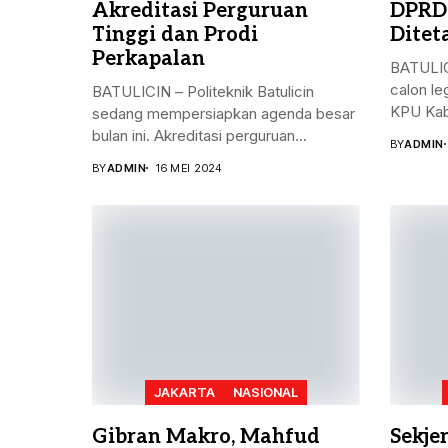
Akreditasi Perguruan
DPRD
Tinggi dan Prodi
Ditet
Perkapalan
BATULIC
calon le
BATULICIN – Politeknik Batulicin
KPU Kab
sedang mempersiapkan agenda besar
bulan ini. Akreditasi perguruan...
BY
ADMIN
BY
ADMIN
16 MEI 2024
JAKARTA
NASIONAL
Gibran Makro, Mahfud
Sekje