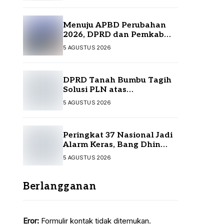
Menuju APBD Perubahan
2026, DPRD dan Pemkab
Tanah Bumbu Resmi
5 AGUSTUS 2026
Sepakati KUA-PPAS
DPRD Tanah Bumbu Tagih
Solusi PLN atas
Pemadaman Listrik,
5 AGUSTUS 2026
Kompensasi Pelanggan
Belum Diputuskan
Peringkat 37 Nasional Jadi
Alarm Keras, Bang Dhin
Desak Evaluasi Total
5 AGUSTUS 2026
Pelayanan Investasi Kalsel
Berlangganan
Eror:
Formulir kontak tidak ditemukan.