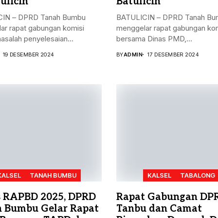
ulicin
Batulicin
IN – DPRD Tanah Bumbu
BATULICIN – DPRD Tanah Bu
ar rapat gabungan komisi
menggelar rapat gabungan kom
masalah penyelesaian...
bersama Dinas PMD,...
19 DESEMBER 2024
BY
ADMIN
17 DESEMBER 2024
KALSEL
TANAH BUMBU
KALSEL
TABALONG
 RAPBD 2025, DPRD
Rapat Gabungan DP
 Bumbu Gelar Rapat
Tanbu dan Camat