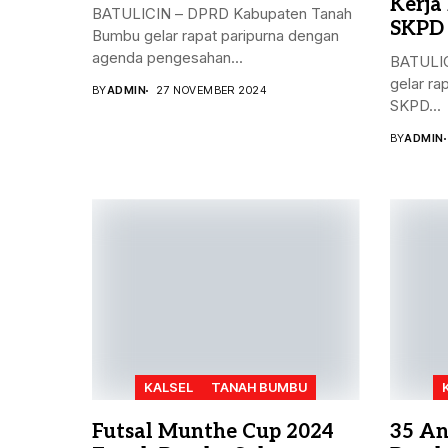
Kerja
BATULICIN – DPRD Kabupaten Tanah
SKPD
Bumbu gelar rapat paripurna dengan
agenda pengesahan...
BATULIC
gelar ra
BY
ADMIN
27 NOVEMBER 2024
SKPD...
BY
ADMIN
KALSEL
TANAH BUMBU
Futsal Munthe Cup 2024
35 An