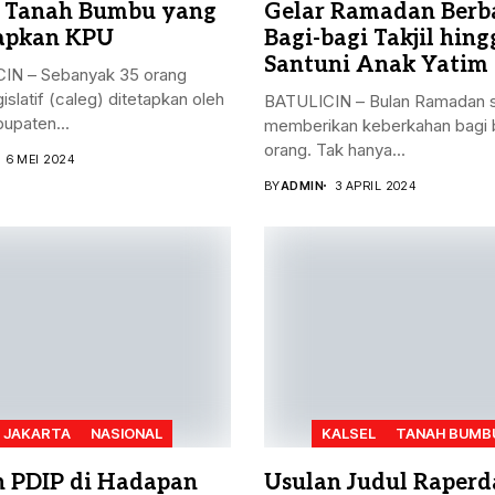
 Tanah Bumbu yang
Gelar Ramadan Berba
apkan KPU
Bagi-bagi Takjil hing
Santuni Anak Yatim
IN – Sebanyak 35 orang
gislatif (caleg) ditetapkan oleh
BATULICIN – Bulan Ramadan s
upaten...
memberikan keberkahan bagi 
orang. Tak hanya...
6 MEI 2024
BY
ADMIN
3 APRIL 2024
JAKARTA
NASIONAL
KALSEL
TANAH BUMB
n PDIP di Hadapan
Usulan Judul Raperd