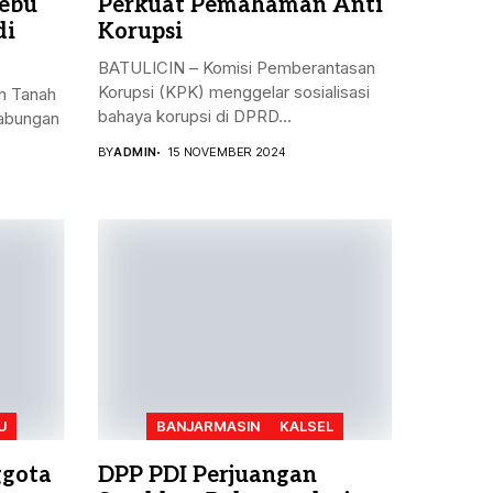
ebu
Perkuat Pemahaman Anti
di
Korupsi
BATULICIN – Komisi Pemberantasan
Korupsi (KPK) menggelar sosialisasi
n Tanah
bahaya korupsi di DPRD...
gabungan
BY
ADMIN
15 NOVEMBER 2024
U
BANJARMASIN
KALSEL
ggota
DPP PDI Perjuangan