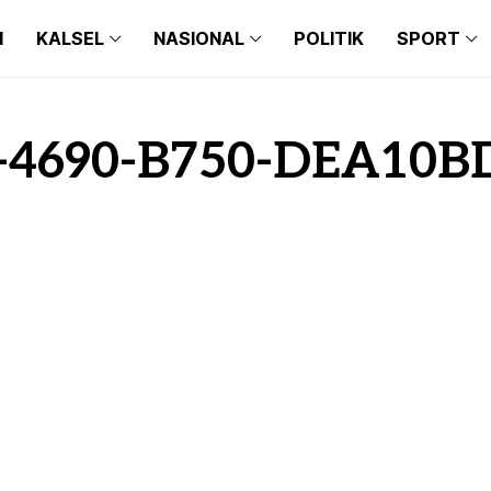
N
KALSEL
NASIONAL
POLITIK
SPORT
BANJARMASIN
BALI
BARITO KUALA
BANTEN
BANJARMASIN
BALI
BANJARBARU
JAKARTA
-4690-B750-DEA10B
BARITO KUALA
BANTEN
BANJAR
JAWA TIMUR
BANJARBARU
JAKARTA
TAPIN
JAWA BARAT
BANJAR
JAWA TIMUR
HULU SUNGAI SELATAN
JAWA TENGAH
TAPIN
JAWA BARAT
HULU SUNGAI TENGAH
MAKASSAR
HULU SUNGAI SELATAN
JAWA TENGAH
HULU SUNGAI UTARA
MEDAN
HULU SUNGAI TENGAH
MAKASSAR
TANAH BUMBU
HULU SUNGAI UTARA
MEDAN
BALANGAN