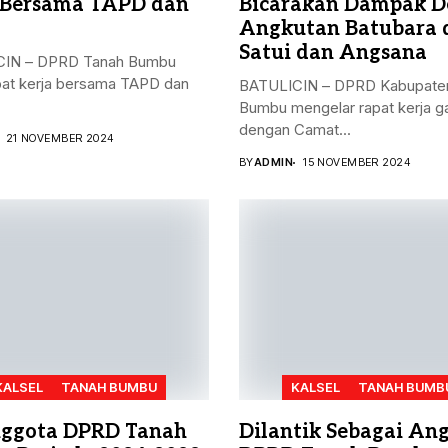
 Bersama TAPD dan
Bicarakan Dampak D
Angkutan Batubara 
Satui dan Angsana
IN – DPRD Tanah Bumbu
pat kerja bersama TAPD dan
BATULICIN – DPRD Kabupate
Bumbu mengelar rapat kerja 
dengan Camat...
21 NOVEMBER 2024
BY
ADMIN
15 NOVEMBER 2024
KALSEL
TANAH BUMBU
KALSEL
TANAH BUMB
ggota DPRD Tanah
Dilantik Sebagai An