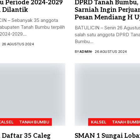
 Periode 2024-2029
DPRD Tanah Bumbu,
 Dilantik
Sarniah Ingin Perju
Pesan Mendiang H U
IN – Sebanyak 35 anggota
bupaten Tanah Bumbu terpilih
BATULICIN – Senin 26 Agustu
2024-2029...
salah satu anggota DPRD Tan
Bumbu...
26 AGUSTUS 2024
BY
ADMIN
26 AGUSTUS 2024
KALSEL
TANAH BUMBU
KALSEL
TANAH BUMB
h Daftar 35 Caleg
SMAN 1 Sungai Loba