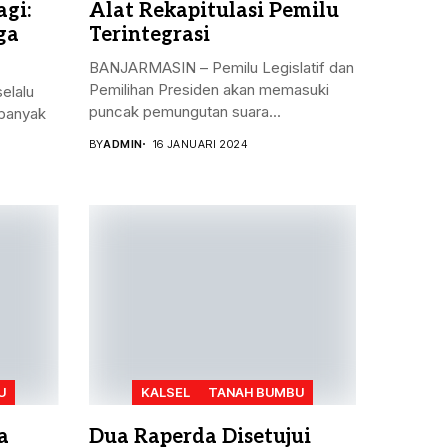
gi:
Alat Rekapitulasi Pemilu
ga
Terintegrasi
BANJARMASIN – Pemilu Legislatif dan
Pemilihan Presiden akan memasuki
elalu
puncak pemungutan suara...
banyak
BY
ADMIN
16 JANUARI 2024
U
KALSEL
TANAH BUMBU
a
Dua Raperda Disetujui