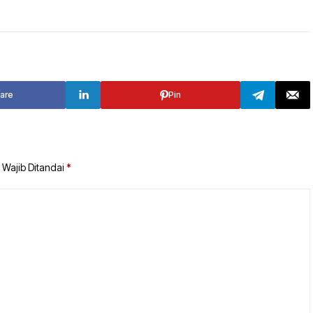
TANAH BUMBU
TABALONG
BALANGAN
TANAH LAUT
TABALONG
KOTABARU
are
Pin
TANAH LAUT
KOTABARU
 Wajib Ditandai
*