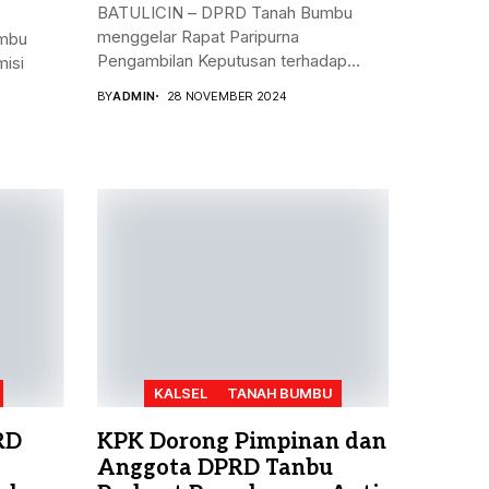
BATULICIN – DPRD Tanah Bumbu
menggelar Rapat Paripurna
mbu
Pengambilan Keputusan terhadap
isi
Rancangan...
BY
ADMIN
28 NOVEMBER 2024
KALSEL
TANAH BUMBU
RD
KPK Dorong Pimpinan dan
Anggota DPRD Tanbu