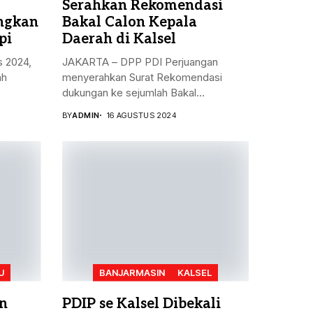
Serahkan Rekomendasi
angkan
Bakal Calon Kepala
pi
Daerah di Kalsel
s 2024,
JAKARTA – DPP PDI Perjuangan
ah
menyerahkan Surat Rekomendasi
dukungan ke sejumlah Bakal...
BY
ADMIN
16 AGUSTUS 2024
U
BANJARMASIN
KALSEL
n
PDIP se Kalsel Dibekali