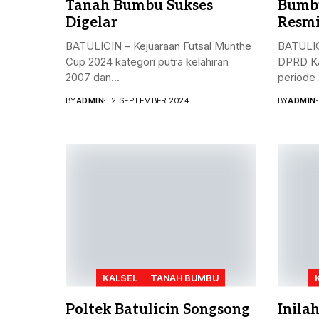
Tanah Bumbu Sukses
Bumbu
Digelar
Resmi
BATULICIN – Kejuaraan Futsal Munthe
BATULIC
Cup 2024 kategori putra kelahiran
DPRD Ka
2007 dan...
periode 
BY
ADMIN
2 SEPTEMBER 2024
BY
ADMIN
KALSEL
TANAH BUMBU
Poltek Batulicin Songsong
Inila