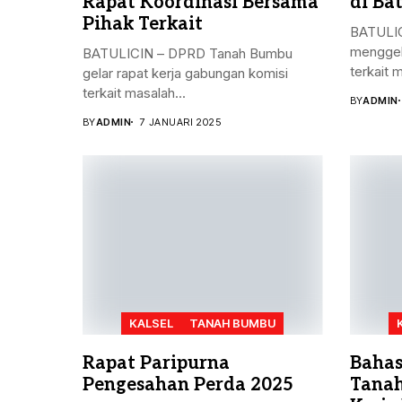
Rapat Koordinasi Bersama
di Bat
Pihak Terkait
BATULIC
menggel
BATULICIN – DPRD Tanah Bumbu
terkait 
gelar rapat kerja gabungan komisi
terkait masalah...
BY
ADMIN
BY
ADMIN
7 JANUARI 2025
KALSEL
TANAH BUMBU
Rapat Paripurna
Bahas
Pengesahan Perda 2025
Tanah