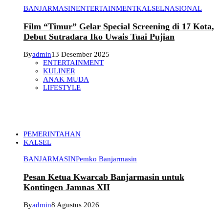
BANJARMASIN
ENTERTAINMENT
KALSEL
NASIONAL
Film “Timur” Gelar Special Screening di 17 Kota,
Debut Sutradara Iko Uwais Tuai Pujian
By
admin
13 Desember 2025
ENTERTAINMENT
KULINER
ANAK MUDA
LIFESTYLE
PEMERINTAHAN
KALSEL
BANJARMASIN
Pemko Banjarmasin
Pesan Ketua Kwarcab Banjarmasin untuk
Kontingen Jamnas XII
By
admin
8 Agustus 2026