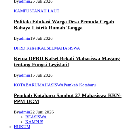
By
admin
25 Juli 2026
KAMPUS
TANAH LAUT
Politala Edukasi Warga Desa Pemuda Cegah
Bahaya Listrik Rumah Tangga
By
admin
19 Juli 2026
DPRD Kalsel
KALSEL
MAHASISWA
Ketua DPRD Kalsel Bekali Mahasiswa Magang
tentang Fungsi Legislatif
By
admin
15 Juli 2026
KOTABARU
MAHASISWA
Pemkab Kotabaru
Pemkab Kotabaru Sambut 27 Mahasiswa KKN-
PPM UGM
By
admin
22 Juni 2026
BEASISWA
KAMPUS
HUKUM