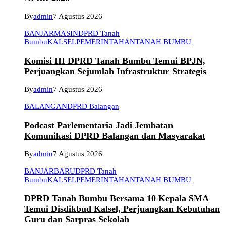
By
admin
7 Agustus 2026
BANJARMASIN
DPRD Tanah
Bumbu
KALSEL
PEMERINTAHAN
TANAH BUMBU
Komisi III DPRD Tanah Bumbu Temui BPJN,
Perjuangkan Sejumlah Infrastruktur Strategis
By
admin
7 Agustus 2026
BALANGAN
DPRD Balangan
Podcast Parlementaria Jadi Jembatan
Komunikasi DPRD Balangan dan Masyarakat
By
admin
7 Agustus 2026
BANJARBARU
DPRD Tanah
Bumbu
KALSEL
PEMERINTAHAN
TANAH BUMBU
DPRD Tanah Bumbu Bersama 10 Kepala SMA
Temui Disdikbud Kalsel, Perjuangkan Kebutuhan
Guru dan Sarpras Sekolah