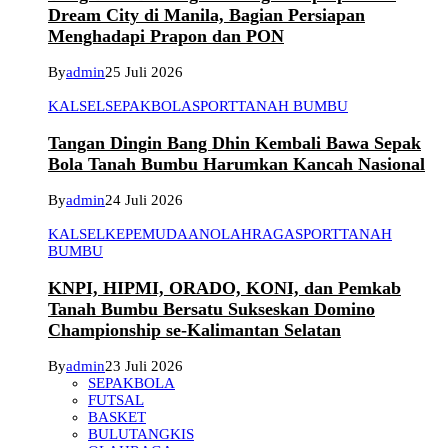
Dream City di Manila, Bagian Persiapan
Menghadapi Prapon dan PON
By
admin
25 Juli 2026
KALSEL
SEPAKBOLA
SPORT
TANAH BUMBU
Tangan Dingin Bang Dhin Kembali Bawa Sepak
Bola Tanah Bumbu Harumkan Kancah Nasional
By
admin
24 Juli 2026
KALSEL
KEPEMUDAAN
OLAHRAGA
SPORT
TANAH
BUMBU
KNPI, HIPMI, ORADO, KONI, dan Pemkab
Tanah Bumbu Bersatu Sukseskan Domino
Championship se-Kalimantan Selatan
By
admin
23 Juli 2026
SEPAKBOLA
FUTSAL
BASKET
BULUTANGKIS