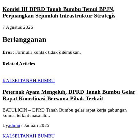
Komisi III DPRD Tanah Bumbu Temui BPJN,
Perjuangkan Sejumlah Infrastruktur Strategis
7 Agustus 2026
Berlangganan
Eror:
Formulir kontak tidak ditemukan.
Related Articles
KALSEL
TANAH BUMBU
Peternak Ayam Mengeluh, DPRD Tanah Bumbu Gelar
Rapat Koordinasi Bersama Pihak Terkait
BATULICIN – DPRD Tanah Bumbu gelar rapat kerja gabungan
komisi terkait masalah...
By
admin
7 Januari 2025
KALSEL
TANAH BUMBU