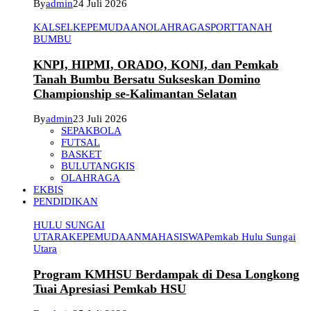
By
admin
24 Juli 2026
KALSEL
KEPEMUDAAN
OLAHRAGA
SPORT
TANAH
BUMBU
KNPI, HIPMI, ORADO, KONI, dan Pemkab
Tanah Bumbu Bersatu Sukseskan Domino
Championship se-Kalimantan Selatan
By
admin
23 Juli 2026
SEPAKBOLA
FUTSAL
BASKET
BULUTANGKIS
OLAHRAGA
EKBIS
PENDIDIKAN
HULU SUNGAI
UTARA
KEPEMUDAAN
MAHASISWA
Pemkab Hulu Sungai
Utara
Program KMHSU Berdampak di Desa Longkong
Tuai Apresiasi Pemkab HSU