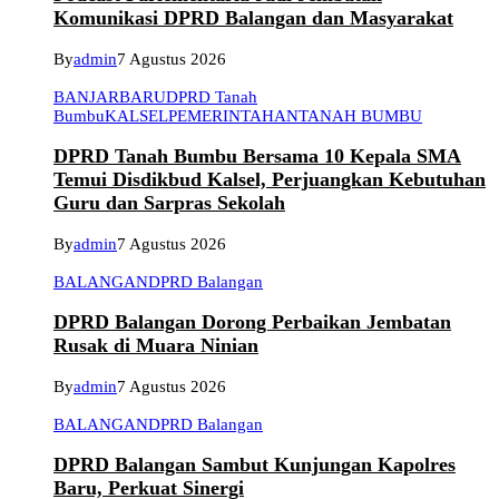
Komunikasi DPRD Balangan dan Masyarakat
By
admin
7 Agustus 2026
BANJARBARU
DPRD Tanah
Bumbu
KALSEL
PEMERINTAHAN
TANAH BUMBU
DPRD Tanah Bumbu Bersama 10 Kepala SMA
Temui Disdikbud Kalsel, Perjuangkan Kebutuhan
Guru dan Sarpras Sekolah
By
admin
7 Agustus 2026
BALANGAN
DPRD Balangan
DPRD Balangan Dorong Perbaikan Jembatan
Rusak di Muara Ninian
By
admin
7 Agustus 2026
BALANGAN
DPRD Balangan
DPRD Balangan Sambut Kunjungan Kapolres
Baru, Perkuat Sinergi