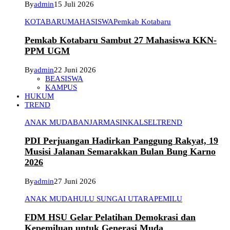
By
admin
15 Juli 2026
KOTABARU
MAHASISWA
Pemkab Kotabaru
Pemkab Kotabaru Sambut 27 Mahasiswa KKN-
PPM UGM
By
admin
22 Juni 2026
BEASISWA
KAMPUS
HUKUM
TREND
ANAK MUDA
BANJARMASIN
KALSEL
TREND
PDI Perjuangan Hadirkan Panggung Rakyat, 19
Musisi Jalanan Semarakkan Bulan Bung Karno
2026
By
admin
27 Juni 2026
ANAK MUDA
HULU SUNGAI UTARA
PEMILU
FDM HSU Gelar Pelatihan Demokrasi dan
Kepemiluan untuk Generasi Muda