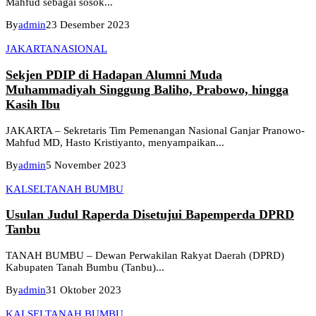
Mahfud sebagai sosok...
By
admin
23 Desember 2023
JAKARTA
NASIONAL
Sekjen PDIP di Hadapan Alumni Muda
Muhammadiyah Singgung Baliho, Prabowo, hingga
Kasih Ibu
JAKARTA – Sekretaris Tim Pemenangan Nasional Ganjar Pranowo-
Mahfud MD, Hasto Kristiyanto, menyampaikan...
By
admin
5 November 2023
KALSEL
TANAH BUMBU
Usulan Judul Raperda Disetujui Bapemperda DPRD
Tanbu
TANAH BUMBU – Dewan Perwakilan Rakyat Daerah (DPRD)
Kabupaten Tanah Bumbu (Tanbu)...
By
admin
31 Oktober 2023
KALSEL
TANAH BUMBU