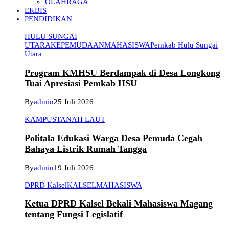
OLAHRAGA
EKBIS
PENDIDIKAN
HULU SUNGAI
UTARA
KEPEMUDAAN
MAHASISWA
Pemkab Hulu Sungai
Utara
Program KMHSU Berdampak di Desa Longkong
Tuai Apresiasi Pemkab HSU
By
admin
25 Juli 2026
KAMPUS
TANAH LAUT
Politala Edukasi Warga Desa Pemuda Cegah
Bahaya Listrik Rumah Tangga
By
admin
19 Juli 2026
DPRD Kalsel
KALSEL
MAHASISWA
Ketua DPRD Kalsel Bekali Mahasiswa Magang
tentang Fungsi Legislatif