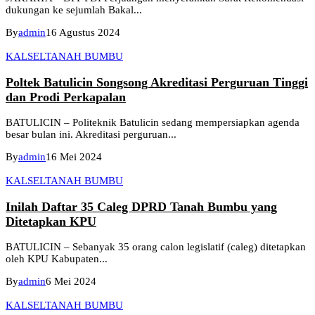
dukungan ke sejumlah Bakal...
By
admin
16 Agustus 2024
KALSEL
TANAH BUMBU
Poltek Batulicin Songsong Akreditasi Perguruan Tinggi
dan Prodi Perkapalan
BATULICIN – Politeknik Batulicin sedang mempersiapkan agenda
besar bulan ini. Akreditasi perguruan...
By
admin
16 Mei 2024
KALSEL
TANAH BUMBU
Inilah Daftar 35 Caleg DPRD Tanah Bumbu yang
Ditetapkan KPU
BATULICIN – Sebanyak 35 orang calon legislatif (caleg) ditetapkan
oleh KPU Kabupaten...
By
admin
6 Mei 2024
KALSEL
TANAH BUMBU