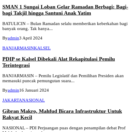
SMAN 1 Sungai Loban Gelar Ramadan Berbagi: Bagi-
bagi Takjil hingga Santuni Anak Yatim
BATULICIN – Bulan Ramadan selalu memberikan keberkahan bagi
banyak orang. Tak hanya...
By
admin
3 April 2024
BANJARMASIN
KALSEL
PDIP se Kalsel Dibekali Alat Rekapitulasi Pemilu
Terintegrasi
BANJARMASIN – Pemilu Legislatif dan Pemilihan Presiden akan
memasuki puncak pemungutan suara...
By
admin
16 Januari 2024
JAKARTA
NASIONAL
Gibran Makro, Mahfud Bicara Infrastruktur Untuk
Rakyat Kecil
NASIONAL – PDI Perjuangan puas dengan penampilan debat Prof