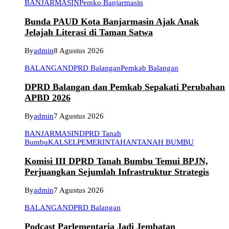
BANJARMASIN
Pemko Banjarmasin
Bunda PAUD Kota Banjarmasin Ajak Anak
Jelajah Literasi di Taman Satwa
By
admin
8 Agustus 2026
BALANGAN
DPRD Balangan
Pemkab Balangan
DPRD Balangan dan Pemkab Sepakati Perubahan
APBD 2026
By
admin
7 Agustus 2026
BANJARMASIN
DPRD Tanah
Bumbu
KALSEL
PEMERINTAHAN
TANAH BUMBU
Komisi III DPRD Tanah Bumbu Temui BPJN,
Perjuangkan Sejumlah Infrastruktur Strategis
By
admin
7 Agustus 2026
BALANGAN
DPRD Balangan
Podcast Parlementaria Jadi Jembatan