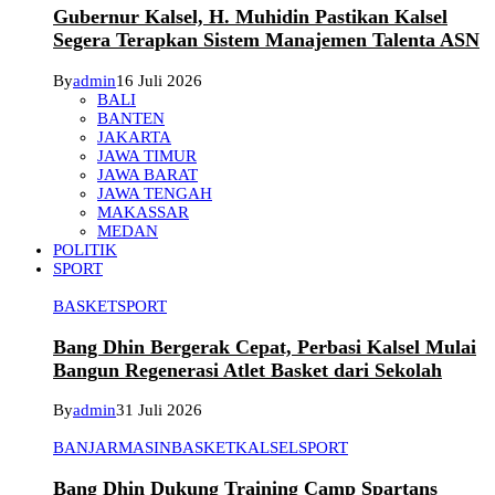
Gubernur Kalsel, H. Muhidin Pastikan Kalsel
Segera Terapkan Sistem Manajemen Talenta ASN
By
admin
16 Juli 2026
BALI
BANTEN
JAKARTA
JAWA TIMUR
JAWA BARAT
JAWA TENGAH
MAKASSAR
MEDAN
POLITIK
SPORT
BASKET
SPORT
Bang Dhin Bergerak Cepat, Perbasi Kalsel Mulai
Bangun Regenerasi Atlet Basket dari Sekolah
By
admin
31 Juli 2026
BANJARMASIN
BASKET
KALSEL
SPORT
Bang Dhin Dukung Training Camp Spartans