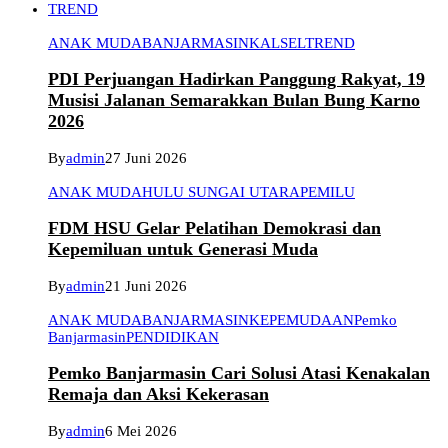
TREND
ANAK MUDA
BANJARMASIN
KALSEL
TREND
PDI Perjuangan Hadirkan Panggung Rakyat, 19
Musisi Jalanan Semarakkan Bulan Bung Karno
2026
By
admin
27 Juni 2026
ANAK MUDA
HULU SUNGAI UTARA
PEMILU
FDM HSU Gelar Pelatihan Demokrasi dan
Kepemiluan untuk Generasi Muda
By
admin
21 Juni 2026
ANAK MUDA
BANJARMASIN
KEPEMUDAAN
Pemko
Banjarmasin
PENDIDIKAN
Pemko Banjarmasin Cari Solusi Atasi Kenakalan
Remaja dan Aksi Kekerasan
By
admin
6 Mei 2026