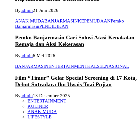
By
admin
21 Juni 2026
ANAK MUDA
BANJARMASIN
KEPEMUDAAN
Pemko
Banjarmasin
PENDIDIKAN
Pemko Banjarmasin Cari Solusi Atasi Kenakalan
Remaja dan Aksi Kekerasan
By
admin
6 Mei 2026
BANJARMASIN
ENTERTAINMENT
KALSEL
NASIONAL
Film “Timur” Gelar Special Screening di 17 Kota,
Debut Sutradara Iko Uwais Tuai Pujian
By
admin
13 Desember 2025
ENTERTAINMENT
KULINER
ANAK MUDA
LIFESTYLE