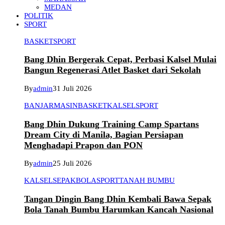
MEDAN
POLITIK
SPORT
BASKET
SPORT
Bang Dhin Bergerak Cepat, Perbasi Kalsel Mulai
Bangun Regenerasi Atlet Basket dari Sekolah
By
admin
31 Juli 2026
BANJARMASIN
BASKET
KALSEL
SPORT
Bang Dhin Dukung Training Camp Spartans
Dream City di Manila, Bagian Persiapan
Menghadapi Prapon dan PON
By
admin
25 Juli 2026
KALSEL
SEPAKBOLA
SPORT
TANAH BUMBU
Tangan Dingin Bang Dhin Kembali Bawa Sepak
Bola Tanah Bumbu Harumkan Kancah Nasional