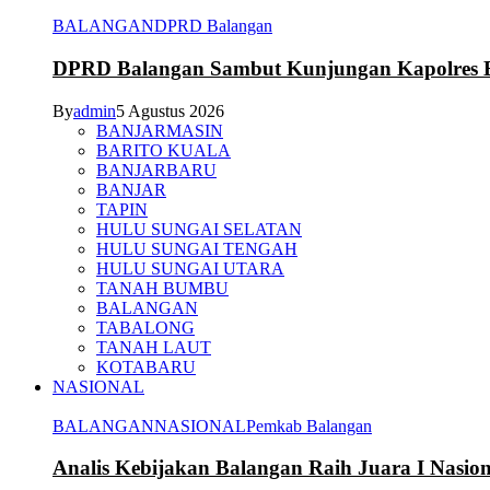
BALANGAN
DPRD Balangan
DPRD Balangan Sambut Kunjungan Kapolres Ba
By
admin
5 Agustus 2026
BANJARMASIN
BARITO KUALA
BANJARBARU
BANJAR
TAPIN
HULU SUNGAI SELATAN
HULU SUNGAI TENGAH
HULU SUNGAI UTARA
TANAH BUMBU
BALANGAN
TABALONG
TANAH LAUT
KOTABARU
NASIONAL
BALANGAN
NASIONAL
Pemkab Balangan
Analis Kebijakan Balangan Raih Juara I Nasi