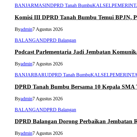
BANJARMASIN
DPRD Tanah Bumbu
KALSEL
PEMERIN
Komisi III DPRD Tanah Bumbu Temui BPJN, Per
By
admin
7 Agustus 2026
BALANGAN
DPRD Balangan
Podcast Parlementaria Jadi Jembatan Komuni
By
admin
7 Agustus 2026
BANJARBARU
DPRD Tanah Bumbu
KALSEL
PEMERINT
DPRD Tanah Bumbu Bersama 10 Kepala SMA Te
By
admin
7 Agustus 2026
BALANGAN
DPRD Balangan
DPRD Balangan Dorong Perbaikan Jembatan R
By
admin
7 Agustus 2026