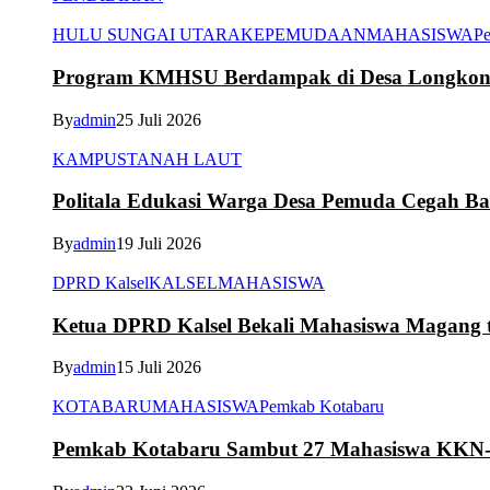
HULU SUNGAI UTARA
KEPEMUDAAN
MAHASISWA
Pe
Program KMHSU Berdampak di Desa Longkong
By
admin
25 Juli 2026
KAMPUS
TANAH LAUT
Politala Edukasi Warga Desa Pemuda Cegah B
By
admin
19 Juli 2026
DPRD Kalsel
KALSEL
MAHASISWA
Ketua DPRD Kalsel Bekali Mahasiswa Magang te
By
admin
15 Juli 2026
KOTABARU
MAHASISWA
Pemkab Kotabaru
Pemkab Kotabaru Sambut 27 Mahasiswa K