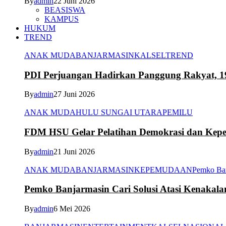
By
admin
22 Juni 2026
BEASISWA
KAMPUS
HUKUM
TREND
ANAK MUDA
BANJARMASIN
KALSEL
TREND
PDI Perjuangan Hadirkan Panggung Rakyat, 1
By
admin
27 Juni 2026
ANAK MUDA
HULU SUNGAI UTARA
PEMILU
FDM HSU Gelar Pelatihan Demokrasi dan Kepe
By
admin
21 Juni 2026
ANAK MUDA
BANJARMASIN
KEPEMUDAAN
Pemko Ba
Pemko Banjarmasin Cari Solusi Atasi Kenakal
By
admin
6 Mei 2026