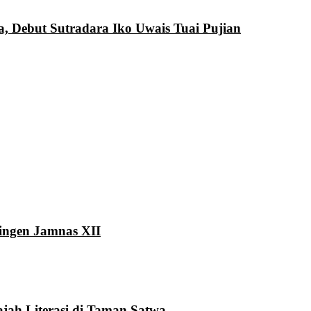
a, Debut Sutradara Iko Uwais Tuai Pujian
ingen Jamnas XII
ah Literasi di Taman Satwa