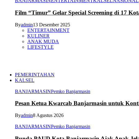
BANJARMASIN
ENTERTAINMENT
KALSEL
NASIONAL
Film “Timur” Gelar Special Screening di 17 Kot
By
admin
13 Desember 2025
ENTERTAINMENT
KULINER
ANAK MUDA
LIFESTYLE
PEMERINTAHAN
KALSEL
BANJARMASIN
Pemko Banjarmasin
Pesan Ketua Kwarcab Banjarmasin untuk Kont
By
admin
8 Agustus 2026
BANJARMASIN
Pemko Banjarmasin
Bunda PAUD Kota Banjarmasin Ajak Anak Jelaj