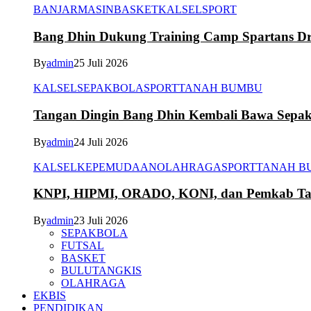
BANJARMASIN
BASKET
KALSEL
SPORT
Bang Dhin Dukung Training Camp Spartans Dr
By
admin
25 Juli 2026
KALSEL
SEPAKBOLA
SPORT
TANAH BUMBU
Tangan Dingin Bang Dhin Kembali Bawa Sepa
By
admin
24 Juli 2026
KALSEL
KEPEMUDAAN
OLAHRAGA
SPORT
TANAH B
KNPI, HIPMI, ORADO, KONI, dan Pemkab Tana
By
admin
23 Juli 2026
SEPAKBOLA
FUTSAL
BASKET
BULUTANGKIS
OLAHRAGA
EKBIS
PENDIDIKAN