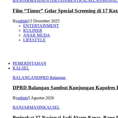
BANJARMASIN
ENTERTAINMENT
KALSEL
NASIONAL
Film “Timur” Gelar Special Screening di 17 Kot
By
admin
13 Desember 2025
ENTERTAINMENT
KULINER
ANAK MUDA
LIFESTYLE
PEMERINTAHAN
KALSEL
BALANGAN
DPRD Balangan
DPRD Balangan Sambut Kunjungan Kapolres Ba
By
admin
5 Agustus 2026
BANJARMASIN
KALSEL
Peringkat 37 Nasional Jadi Alarm Keras, Bang D