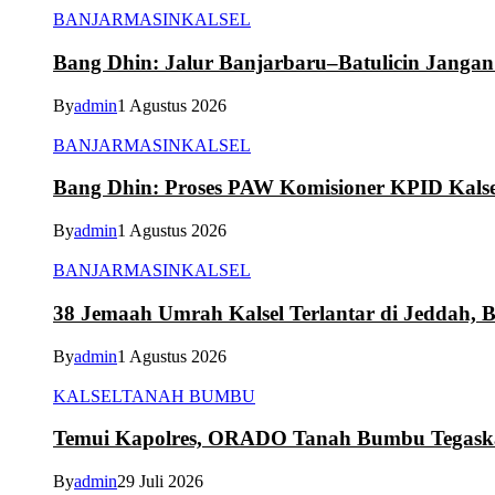
BANJARMASIN
KALSEL
Bang Dhin: Jalur Banjarbaru–Batulicin Janga
By
admin
1 Agustus 2026
BANJARMASIN
KALSEL
Bang Dhin: Proses PAW Komisioner KPID Kalse
By
admin
1 Agustus 2026
BANJARMASIN
KALSEL
38 Jemaah Umrah Kalsel Terlantar di Jeddah, 
By
admin
1 Agustus 2026
KALSEL
TANAH BUMBU
Temui Kapolres, ORADO Tanah Bumbu Tegaskan
By
admin
29 Juli 2026