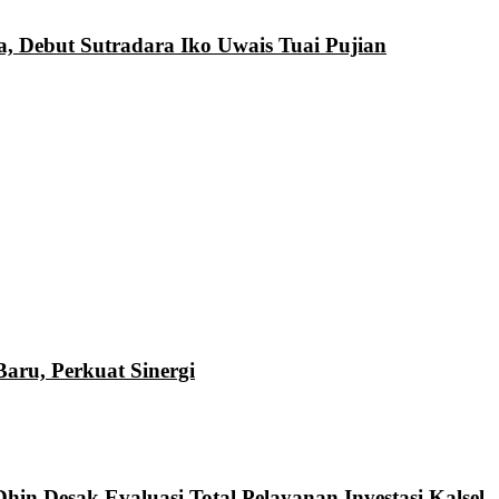
a, Debut Sutradara Iko Uwais Tuai Pujian
ru, Perkuat Sinergi
hin Desak Evaluasi Total Pelayanan Investasi Kalsel