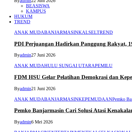
By
admin
22 Juni 2026
BEASISWA
KAMPUS
HUKUM
TREND
ANAK MUDA
BANJARMASIN
KALSEL
TREND
PDI Perjuangan Hadirkan Panggung Rakyat, 1
By
admin
27 Juni 2026
ANAK MUDA
HULU SUNGAI UTARA
PEMILU
FDM HSU Gelar Pelatihan Demokrasi dan Kepe
By
admin
21 Juni 2026
ANAK MUDA
BANJARMASIN
KEPEMUDAAN
Pemko Ba
Pemko Banjarmasin Cari Solusi Atasi Kenakal
By
admin
6 Mei 2026