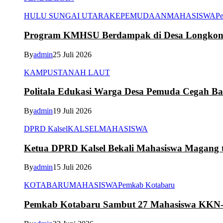
HULU SUNGAI UTARA
KEPEMUDAAN
MAHASISWA
Pe
Program KMHSU Berdampak di Desa Longkong
By
admin
25 Juli 2026
KAMPUS
TANAH LAUT
Politala Edukasi Warga Desa Pemuda Cegah B
By
admin
19 Juli 2026
DPRD Kalsel
KALSEL
MAHASISWA
Ketua DPRD Kalsel Bekali Mahasiswa Magang te
By
admin
15 Juli 2026
KOTABARU
MAHASISWA
Pemkab Kotabaru
Pemkab Kotabaru Sambut 27 Mahasiswa K