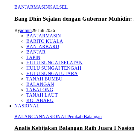
BANJARMASIN
KALSEL
Bang Dhin Sejalan dengan Gubernur Muhidin: 
By
admin
29 Juli 2026
BANJARMASIN
BARITO KUALA
BANJARBARU
BANJAR
TAPIN
HULU SUNGAI SELATAN
HULU SUNGAI TENGAH
HULU SUNGAI UTARA
TANAH BUMBU
BALANGAN
TABALONG
TANAH LAUT
KOTABARU
NASIONAL
BALANGAN
NASIONAL
Pemkab Balangan
Analis Kebijakan Balangan Raih Juara I Nasi