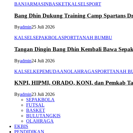
BANJARMASIN
BASKET
KALSEL
SPORT
Bang Dhin Dukung Training Camp Spartans Dr
By
admin
25 Juli 2026
KALSEL
SEPAKBOLA
SPORT
TANAH BUMBU
Tangan Dingin Bang Dhin Kembali Bawa Sepa
By
admin
24 Juli 2026
KALSEL
KEPEMUDAAN
OLAHRAGA
SPORT
TANAH B
KNPI, HIPMI, ORADO, KONI, dan Pemkab Tana
By
admin
23 Juli 2026
SEPAKBOLA
FUTSAL
BASKET
BULUTANGKIS
OLAHRAGA
EKBIS
PENDIDIKAN