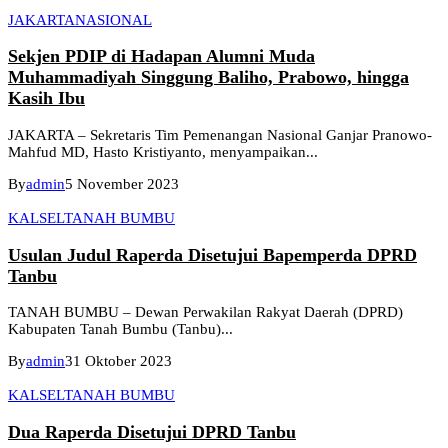
JAKARTA
NASIONAL
Sekjen PDIP di Hadapan Alumni Muda
Muhammadiyah Singgung Baliho, Prabowo, hingga
Kasih Ibu
JAKARTA – Sekretaris Tim Pemenangan Nasional Ganjar Pranowo-
Mahfud MD, Hasto Kristiyanto, menyampaikan...
By
admin
5 November 2023
KALSEL
TANAH BUMBU
Usulan Judul Raperda Disetujui Bapemperda DPRD
Tanbu
TANAH BUMBU – Dewan Perwakilan Rakyat Daerah (DPRD)
Kabupaten Tanah Bumbu (Tanbu)...
By
admin
31 Oktober 2023
KALSEL
TANAH BUMBU
Dua Raperda Disetujui DPRD Tanbu