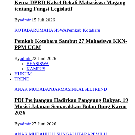
Ketua DPRD Kalsel Bekali Mahasiswa Magang
tentang Fungsi Legislatif
By
admin
15 Juli 2026
KOTABARU
MAHASISWA
Pemkab Kotabaru
Pemkab Kotabaru Sambut 27 Mahasiswa KKN-
PPM UGM
By
admin
22 Juni 2026
BEASISWA
KAMPUS
HUKUM
TREND
ANAK MUDA
BANJARMASIN
KALSEL
TREND
PDI Perjuangan Hadirkan Panggung Rakyat, 19
Musisi Jalanan Semarakkan Bulan Bung Karno
2026
By
admin
27 Juni 2026
ANAK MUDA
HULU SUNGAI UTARA
PEMILU