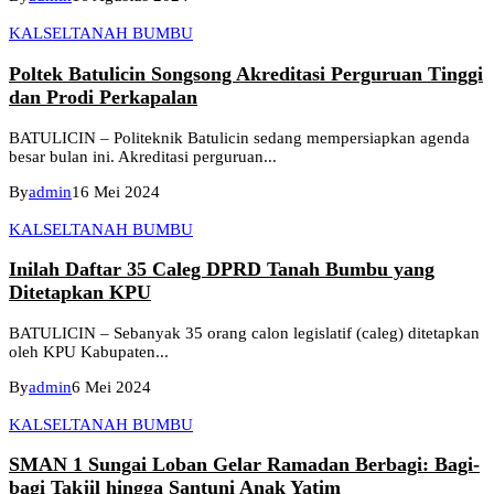
KALSEL
TANAH BUMBU
Poltek Batulicin Songsong Akreditasi Perguruan Tinggi
dan Prodi Perkapalan
BATULICIN – Politeknik Batulicin sedang mempersiapkan agenda
besar bulan ini. Akreditasi perguruan...
By
admin
16 Mei 2024
KALSEL
TANAH BUMBU
Inilah Daftar 35 Caleg DPRD Tanah Bumbu yang
Ditetapkan KPU
BATULICIN – Sebanyak 35 orang calon legislatif (caleg) ditetapkan
oleh KPU Kabupaten...
By
admin
6 Mei 2024
KALSEL
TANAH BUMBU
SMAN 1 Sungai Loban Gelar Ramadan Berbagi: Bagi-
bagi Takjil hingga Santuni Anak Yatim