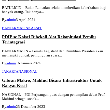
BATULICIN – Bulan Ramadan selalu memberikan keberkahan bagi
banyak orang. Tak hanya...
By
admin
3 April 2024
BANJARMASIN
KALSEL
PDIP se Kalsel Dibekali Alat Rekapitulasi Pemilu
Terintegrasi
BANJARMASIN – Pemilu Legislatif dan Pemilihan Presiden akan
memasuki puncak pemungutan suara...
By
admin
16 Januari 2024
JAKARTA
NASIONAL
Gibran Makro, Mahfud Bicara Infrastruktur Untuk
Rakyat Kecil
NASIONAL – PDI Perjuangan puas dengan penampilan debat Prof
Mahfud sebagai sosok...
By
admin
23 Desember 2023