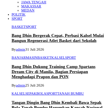
JAWA TENGAH
MAKASSAR
MEDAN
POLITIK
SPORT
BASKET
SPORT
Bang Dhin Bergerak Cepat, Perbasi Kalsel Mulai
Bangun Regenerasi Atlet Basket dari Sekolah
By
admin
31 Juli 2026
BANJARMASIN
BASKET
KALSEL
SPORT
Bang Dhin Dukung Training Camp Spartans
Dream City di Manila, Bagian Persiapan
Menghadapi Prapon dan PON
By
admin
25 Juli 2026
KALSEL
SEPAKBOLA
SPORT
TANAH BUMBU
Tangan Dingin Bang Dhin Kembali Bawa Sepak
Bola Tanah Bumbu Harumkan Kancah Nasional