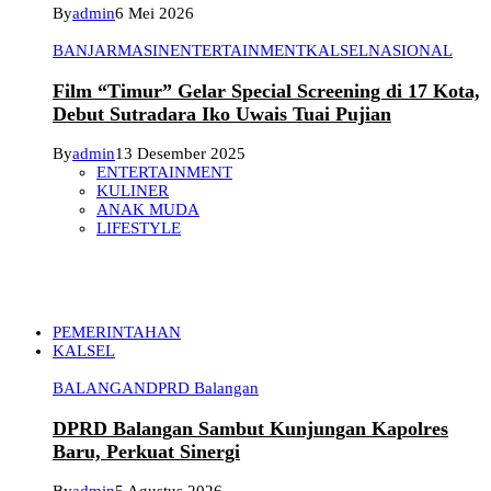
By
admin
6 Mei 2026
BANJARMASIN
ENTERTAINMENT
KALSEL
NASIONAL
Film “Timur” Gelar Special Screening di 17 Kota,
Debut Sutradara Iko Uwais Tuai Pujian
By
admin
13 Desember 2025
ENTERTAINMENT
KULINER
ANAK MUDA
LIFESTYLE
PEMERINTAHAN
KALSEL
BALANGAN
DPRD Balangan
DPRD Balangan Sambut Kunjungan Kapolres
Baru, Perkuat Sinergi