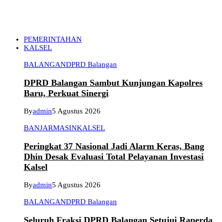
PEMERINTAHAN
KALSEL
BALANGAN
DPRD Balangan
DPRD Balangan Sambut Kunjungan Kapolres
Baru, Perkuat Sinergi
By
admin
5 Agustus 2026
BANJARMASIN
KALSEL
Peringkat 37 Nasional Jadi Alarm Keras, Bang
Dhin Desak Evaluasi Total Pelayanan Investasi
Kalsel
By
admin
5 Agustus 2026
BALANGAN
DPRD Balangan
Seluruh Fraksi DPRD Balangan Setujui Raperda