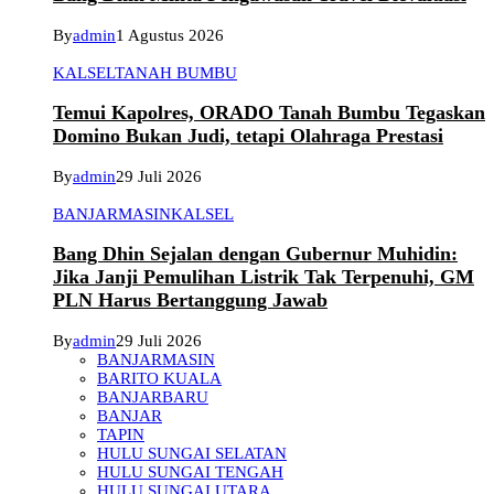
By
admin
1 Agustus 2026
KALSEL
TANAH BUMBU
Temui Kapolres, ORADO Tanah Bumbu Tegaskan
Domino Bukan Judi, tetapi Olahraga Prestasi
By
admin
29 Juli 2026
BANJARMASIN
KALSEL
Bang Dhin Sejalan dengan Gubernur Muhidin:
Jika Janji Pemulihan Listrik Tak Terpenuhi, GM
PLN Harus Bertanggung Jawab
By
admin
29 Juli 2026
BANJARMASIN
BARITO KUALA
BANJARBARU
BANJAR
TAPIN
HULU SUNGAI SELATAN
HULU SUNGAI TENGAH
HULU SUNGAI UTARA