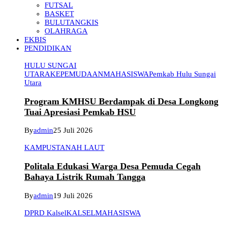
FUTSAL
BASKET
BULUTANGKIS
OLAHRAGA
EKBIS
PENDIDIKAN
HULU SUNGAI
UTARA
KEPEMUDAAN
MAHASISWA
Pemkab Hulu Sungai
Utara
Program KMHSU Berdampak di Desa Longkong
Tuai Apresiasi Pemkab HSU
By
admin
25 Juli 2026
KAMPUS
TANAH LAUT
Politala Edukasi Warga Desa Pemuda Cegah
Bahaya Listrik Rumah Tangga
By
admin
19 Juli 2026
DPRD Kalsel
KALSEL
MAHASISWA