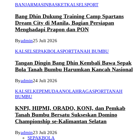
BANJARMASIN
BASKET
KALSEL
SPORT
Bang Dhin Dukung Training Camp Spartans
Dream City di Manila, Bagian Persiapan
Menghadapi Prapon dan PON
By
admin
25 Juli 2026
KALSEL
SEPAKBOLA
SPORT
TANAH BUMBU
Tangan Dingin Bang Dhin Kembali Bawa Sepak
Bola Tanah Bumbu Harumkan Kancah Nasional
By
admin
24 Juli 2026
KALSEL
KEPEMUDAAN
OLAHRAGA
SPORT
TANAH
BUMBU
KNPI, HIPMI, ORADO, KONI, dan Pemkab
Tanah Bumbu Bersatu Sukseskan Domino
Championship se-Kalimantan Selatan
By
admin
23 Juli 2026
SEPAKBOLA