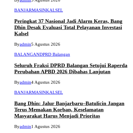
By
admin
5 Agustus 2026
BANJARMASIN
KALSEL
Peringkat 37 Nasional Jadi Alarm Keras, Bang
Dhin Desak Evaluasi Total Pelayanan Investasi
Kalsel
By
admin
5 Agustus 2026
BALANGAN
DPRD Balangan
Seluruh Fraksi DPRD Balangan Setujui Raperda
Perubahan APBD 2026 Dibahas Lanjutan
By
admin
4 Agustus 2026
BANJARMASIN
KALSEL
Bang Dhin: Jalur Banjarbaru–Batulicin Jangan
Terus Memakan Korban, Keselamatan
Masyarakat Harus Menjadi Prioritas
By
admin
1 Agustus 2026