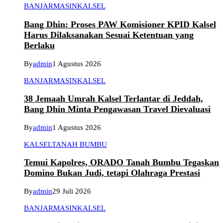
BANJARMASIN
KALSEL
Bang Dhin: Proses PAW Komisioner KPID Kalsel
Harus Dilaksanakan Sesuai Ketentuan yang
Berlaku
By
admin
1 Agustus 2026
BANJARMASIN
KALSEL
38 Jemaah Umrah Kalsel Terlantar di Jeddah,
Bang Dhin Minta Pengawasan Travel Dievaluasi
By
admin
1 Agustus 2026
KALSEL
TANAH BUMBU
Temui Kapolres, ORADO Tanah Bumbu Tegaskan
Domino Bukan Judi, tetapi Olahraga Prestasi
By
admin
29 Juli 2026
BANJARMASIN
KALSEL