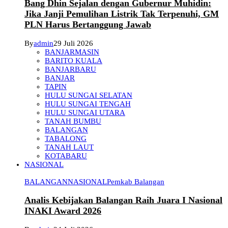
Bang Dhin Sejalan dengan Gubernur Muhidin:
Jika Janji Pemulihan Listrik Tak Terpenuhi, GM
PLN Harus Bertanggung Jawab
By
admin
29 Juli 2026
BANJARMASIN
BARITO KUALA
BANJARBARU
BANJAR
TAPIN
HULU SUNGAI SELATAN
HULU SUNGAI TENGAH
HULU SUNGAI UTARA
TANAH BUMBU
BALANGAN
TABALONG
TANAH LAUT
KOTABARU
NASIONAL
BALANGAN
NASIONAL
Pemkab Balangan
Analis Kebijakan Balangan Raih Juara I Nasional
INAKI Award 2026