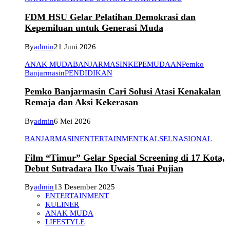
FDM HSU Gelar Pelatihan Demokrasi dan
Kepemiluan untuk Generasi Muda
By
admin
21 Juni 2026
ANAK MUDA
BANJARMASIN
KEPEMUDAAN
Pemko
Banjarmasin
PENDIDIKAN
Pemko Banjarmasin Cari Solusi Atasi Kenakalan
Remaja dan Aksi Kekerasan
By
admin
6 Mei 2026
BANJARMASIN
ENTERTAINMENT
KALSEL
NASIONAL
Film “Timur” Gelar Special Screening di 17 Kota,
Debut Sutradara Iko Uwais Tuai Pujian
By
admin
13 Desember 2025
ENTERTAINMENT
KULINER
ANAK MUDA
LIFESTYLE