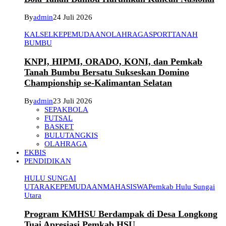
By
admin
24 Juli 2026
KALSEL
KEPEMUDAAN
OLAHRAGA
SPORT
TANAH
BUMBU
KNPI, HIPMI, ORADO, KONI, dan Pemkab
Tanah Bumbu Bersatu Sukseskan Domino
Championship se-Kalimantan Selatan
By
admin
23 Juli 2026
SEPAKBOLA
FUTSAL
BASKET
BULUTANGKIS
OLAHRAGA
EKBIS
PENDIDIKAN
HULU SUNGAI
UTARA
KEPEMUDAAN
MAHASISWA
Pemkab Hulu Sungai
Utara
Program KMHSU Berdampak di Desa Longkong
Tuai Apresiasi Pemkab HSU