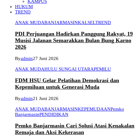
KAMPUS
HUKUM
TREND
ANAK MUDA
BANJARMASIN
KALSEL
TREND
PDI Perjuangan Hadirkan Panggung Rakyat, 19
Musisi Jalanan Semarakkan Bulan Bung Karno
2026
By
admin
27 Juni 2026
ANAK MUDA
HULU SUNGAI UTARA
PEMILU
FDM HSU Gelar Pelatihan Demokrasi dan
Kepemiluan untuk Generasi Muda
By
admin
21 Juni 2026
ANAK MUDA
BANJARMASIN
KEPEMUDAAN
Pemko
Banjarmasin
PENDIDIKAN
Pemko Banjarmasin Cari Solusi Atasi Kenakalan
Remaja dan Aksi Kekerasan