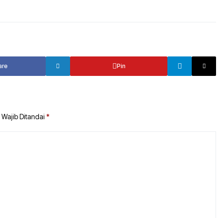
TANAH BUMBU
TABALONG
BALANGAN
TANAH LAUT
TABALONG
KOTABARU
are
Pin
TANAH LAUT
KOTABARU
 Wajib Ditandai
*