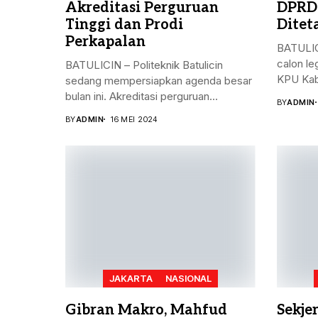
Akreditasi Perguruan
DPRD
Tinggi dan Prodi
Ditet
Perkapalan
BATULIC
calon le
BATULICIN – Politeknik Batulicin
KPU Kab
sedang mempersiapkan agenda besar
bulan ini. Akreditasi perguruan...
BY
ADMIN
BY
ADMIN
16 MEI 2024
JAKARTA
NASIONAL
Gibran Makro, Mahfud
Sekje