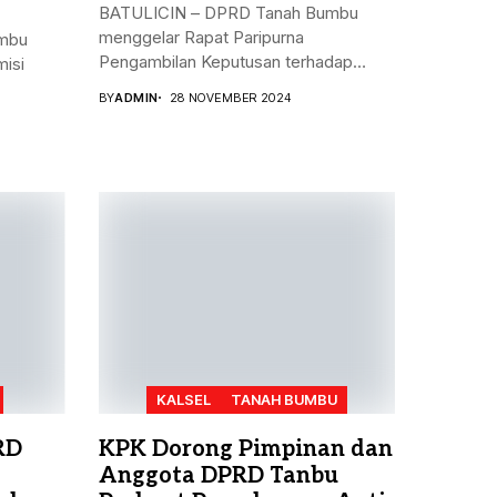
BATULICIN – DPRD Tanah Bumbu
menggelar Rapat Paripurna
mbu
Pengambilan Keputusan terhadap
isi
Rancangan...
BY
ADMIN
28 NOVEMBER 2024
KALSEL
TANAH BUMBU
RD
KPK Dorong Pimpinan dan
Anggota DPRD Tanbu