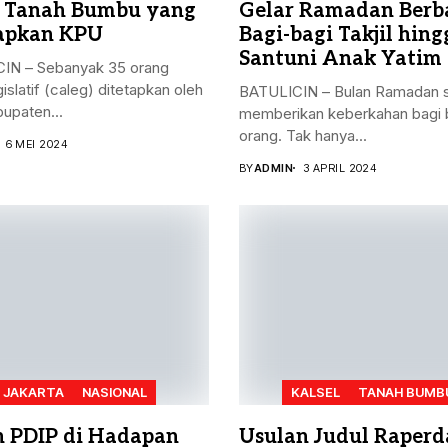
 Tanah Bumbu yang
Gelar Ramadan Berba
apkan KPU
Bagi-bagi Takjil hing
Santuni Anak Yatim
IN – Sebanyak 35 orang
gislatif (caleg) ditetapkan oleh
BATULICIN – Bulan Ramadan s
upaten...
memberikan keberkahan bagi 
orang. Tak hanya...
6 MEI 2024
BY
ADMIN
3 APRIL 2024
JAKARTA
NASIONAL
KALSEL
TANAH BUMB
n PDIP di Hadapan
Usulan Judul Raperd