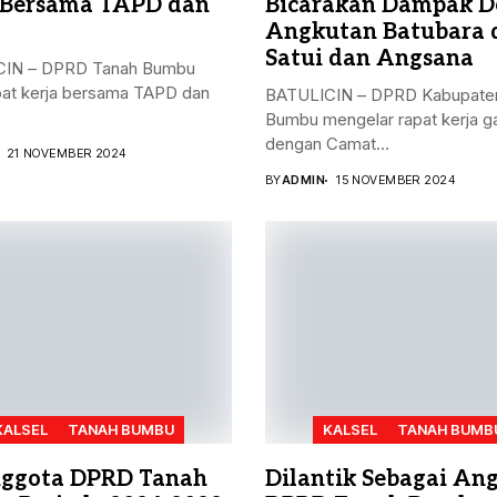
 Bersama TAPD dan
Bicarakan Dampak D
Angkutan Batubara 
Satui dan Angsana
IN – DPRD Tanah Bumbu
pat kerja bersama TAPD dan
BATULICIN – DPRD Kabupate
Bumbu mengelar rapat kerja 
dengan Camat...
21 NOVEMBER 2024
BY
ADMIN
15 NOVEMBER 2024
KALSEL
TANAH BUMBU
KALSEL
TANAH BUMB
ggota DPRD Tanah
Dilantik Sebagai An