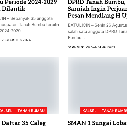
 Periode 2024-2029
DPRD Tanah Bumbu,
 Dilantik
Sarniah Ingin Perju
Pesan Mendiang H U
IN – Sebanyak 35 anggota
bupaten Tanah Bumbu terpilih
BATULICIN – Senin 26 Agustu
2024-2029...
salah satu anggota DPRD Tan
Bumbu...
26 AGUSTUS 2024
BY
ADMIN
26 AGUSTUS 2024
KALSEL
TANAH BUMBU
KALSEL
TANAH BUMB
h Daftar 35 Caleg
SMAN 1 Sungai Loba