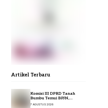
Artikel Terbaru
Komisi III DPRD Tanah
Bumbu Temui BPJN,
Perjuangkan Sejumlah
7 AGUSTUS 2026
Infrastruktur Strategis