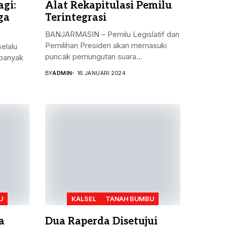
gi:
Alat Rekapitulasi Pemilu
ga
Terintegrasi
BANJARMASIN – Pemilu Legislatif dan
Pemilihan Presiden akan memasuki
elalu
puncak pemungutan suara...
banyak
BY
ADMIN
16 JANUARI 2024
U
KALSEL
TANAH BUMBU
a
Dua Raperda Disetujui