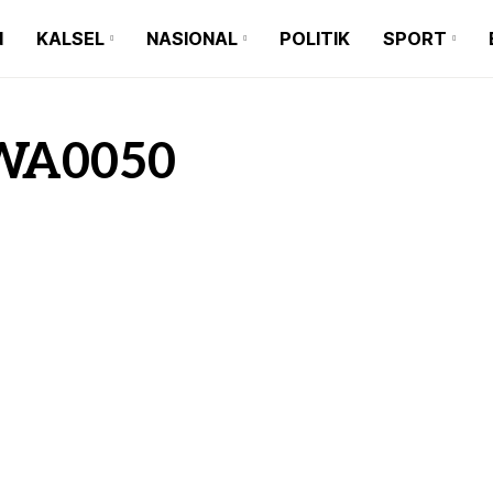
N
KALSEL
NASIONAL
POLITIK
SPORT
BANJARMASIN
BALI
BARITO KUALA
BANTEN
BANJARMASIN
BALI
BANJARBARU
JAKARTA
WA0050
BARITO KUALA
BANTEN
BANJAR
JAWA TIMUR
BANJARBARU
JAKARTA
TAPIN
JAWA BARAT
BANJAR
JAWA TIMUR
HULU SUNGAI SELATAN
JAWA TENGAH
TAPIN
JAWA BARAT
HULU SUNGAI TENGAH
MAKASSAR
HULU SUNGAI SELATAN
JAWA TENGAH
HULU SUNGAI UTARA
MEDAN
HULU SUNGAI TENGAH
MAKASSAR
TANAH BUMBU
HULU SUNGAI UTARA
MEDAN
BALANGAN