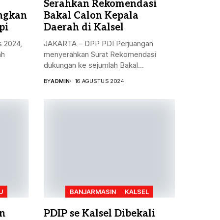
Serahkan Rekomendasi
angkan
Bakal Calon Kepala
pi
Daerah di Kalsel
s 2024,
JAKARTA – DPP PDI Perjuangan
ah
menyerahkan Surat Rekomendasi
dukungan ke sejumlah Bakal...
BY
ADMIN
16 AGUSTUS 2024
U
BANJARMASIN
KALSEL
n
PDIP se Kalsel Dibekali