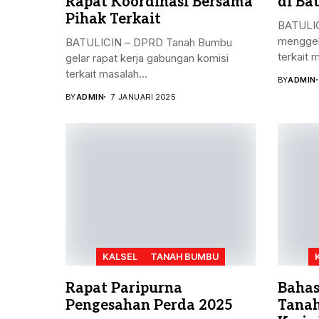
Rapat Koordinasi Bersama
di Bat
Pihak Terkait
BATULIC
menggel
BATULICIN – DPRD Tanah Bumbu
terkait 
gelar rapat kerja gabungan komisi
terkait masalah...
BY
ADMIN
BY
ADMIN
7 JANUARI 2025
KALSEL
TANAH BUMBU
Rapat Paripurna
Bahas
Pengesahan Perda 2025
Tanah