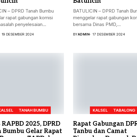
ulicin
Batulicin
IN – DPRD Tanah Bumbu
BATULICIN – DPRD Tanah Bu
ar rapat gabungan komisi
menggelar rapat gabungan kom
masalah penyelesaian...
bersama Dinas PMD,...
19 DESEMBER 2024
BY
ADMIN
17 DESEMBER 2024
KALSEL
TANAH BUMBU
KALSEL
TABALONG
 RAPBD 2025, DPRD
Rapat Gabungan DP
 Bumbu Gelar Rapat
Tanbu dan Camat