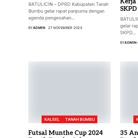
Kerja
BATULICIN – DPRD Kabupaten Tanah
SKPD
Bumbu gelar rapat paripurna dengan
agenda pengesahan...
BATULIC
gelar ra
BY
ADMIN
27 NOVEMBER 2024
SKPD...
BY
ADMIN
KALSEL
TANAH BUMBU
Futsal Munthe Cup 2024
35 An