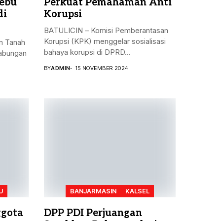
ebu
Perkuat Pemahaman Anti
di
Korupsi
BATULICIN – Komisi Pemberantasan
Korupsi (KPK) menggelar sosialisasi
n Tanah
bahaya korupsi di DPRD...
gabungan
BY
ADMIN
15 NOVEMBER 2024
U
BANJARMASIN
KALSEL
ggota
DPP PDI Perjuangan