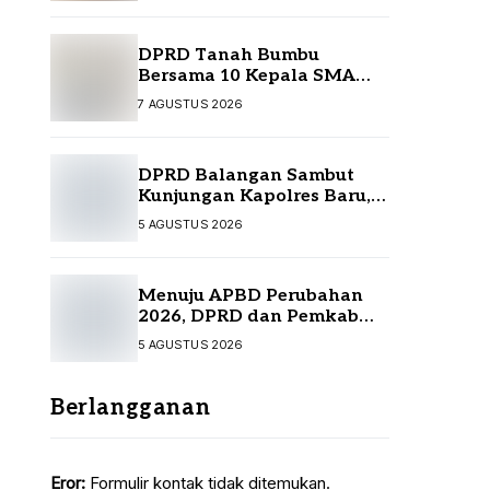
DPRD Tanah Bumbu
Bersama 10 Kepala SMA
Temui Disdikbud Kalsel,
7 AGUSTUS 2026
Perjuangkan Kebutuhan
Guru dan Sarpras Sekolah
DPRD Balangan Sambut
Kunjungan Kapolres Baru,
Perkuat Sinergi
5 AGUSTUS 2026
Menuju APBD Perubahan
2026, DPRD dan Pemkab
Tanah Bumbu Resmi
5 AGUSTUS 2026
Sepakati KUA-PPAS
Berlangganan
Eror:
Formulir kontak tidak ditemukan.