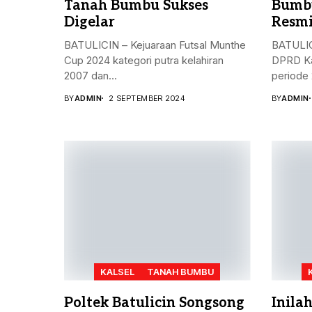
Tanah Bumbu Sukses
Bumbu
Digelar
Resmi
BATULICIN – Kejuaraan Futsal Munthe
BATULIC
Cup 2024 kategori putra kelahiran
DPRD Ka
2007 dan...
periode 
BY
ADMIN
2 SEPTEMBER 2024
BY
ADMIN
KALSEL
TANAH BUMBU
Poltek Batulicin Songsong
Inila