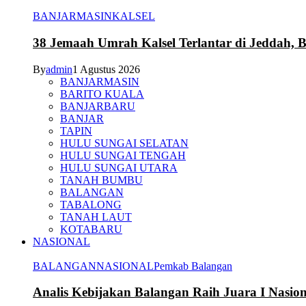
BANJARMASIN
KALSEL
38 Jemaah Umrah Kalsel Terlantar di Jeddah, 
By
admin
1 Agustus 2026
BANJARMASIN
BARITO KUALA
BANJARBARU
BANJAR
TAPIN
HULU SUNGAI SELATAN
HULU SUNGAI TENGAH
HULU SUNGAI UTARA
TANAH BUMBU
BALANGAN
TABALONG
TANAH LAUT
KOTABARU
NASIONAL
BALANGAN
NASIONAL
Pemkab Balangan
Analis Kebijakan Balangan Raih Juara I Nasi