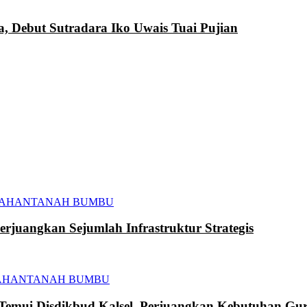
a, Debut Sutradara Iko Uwais Tuai Pujian
TAHAN
TANAH BUMBU
juangkan Sejumlah Infrastruktur Strategis
AHAN
TANAH BUMBU
mui Disdikbud Kalsel, Perjuangkan Kebutuhan Gur