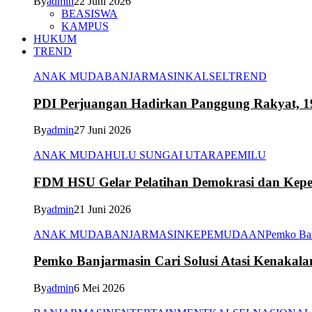
By
admin
22 Juni 2026
BEASISWA
KAMPUS
HUKUM
TREND
ANAK MUDA
BANJARMASIN
KALSEL
TREND
PDI Perjuangan Hadirkan Panggung Rakyat, 1
By
admin
27 Juni 2026
ANAK MUDA
HULU SUNGAI UTARA
PEMILU
FDM HSU Gelar Pelatihan Demokrasi dan Kepe
By
admin
21 Juni 2026
ANAK MUDA
BANJARMASIN
KEPEMUDAAN
Pemko Ba
Pemko Banjarmasin Cari Solusi Atasi Kenakal
By
admin
6 Mei 2026