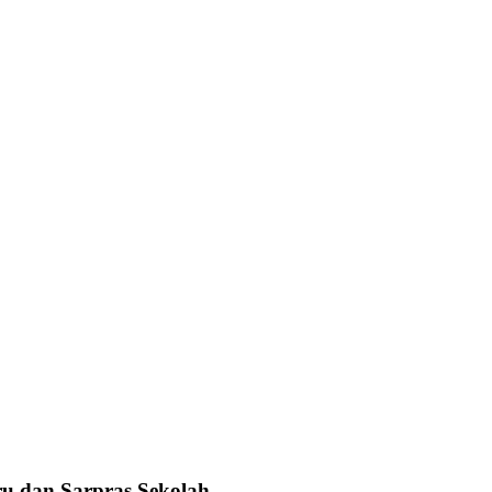
u dan Sarpras Sekolah