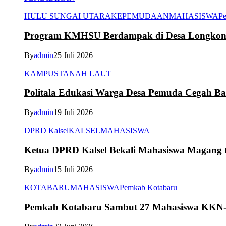
HULU SUNGAI UTARA
KEPEMUDAAN
MAHASISWA
Pe
Program KMHSU Berdampak di Desa Longkong
By
admin
25 Juli 2026
KAMPUS
TANAH LAUT
Politala Edukasi Warga Desa Pemuda Cegah B
By
admin
19 Juli 2026
DPRD Kalsel
KALSEL
MAHASISWA
Ketua DPRD Kalsel Bekali Mahasiswa Magang te
By
admin
15 Juli 2026
KOTABARU
MAHASISWA
Pemkab Kotabaru
Pemkab Kotabaru Sambut 27 Mahasiswa K