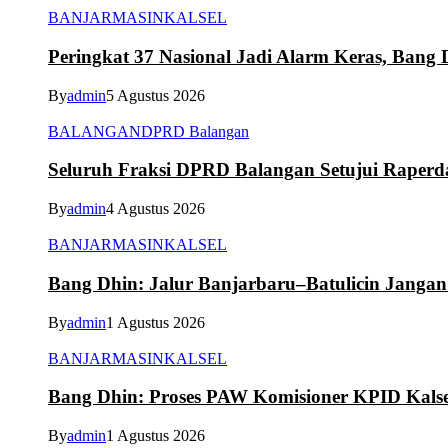
BANJARMASIN
KALSEL
Peringkat 37 Nasional Jadi Alarm Keras, Bang D
By
admin
5 Agustus 2026
BALANGAN
DPRD Balangan
Seluruh Fraksi DPRD Balangan Setujui Raper
By
admin
4 Agustus 2026
BANJARMASIN
KALSEL
Bang Dhin: Jalur Banjarbaru–Batulicin Janga
By
admin
1 Agustus 2026
BANJARMASIN
KALSEL
Bang Dhin: Proses PAW Komisioner KPID Kalse
By
admin
1 Agustus 2026