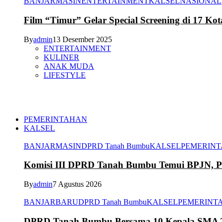
BANJARMASIN
ENTERTAINMENT
KALSEL
NASIONAL
Film “Timur” Gelar Special Screening di 17 Kot
By
admin
13 Desember 2025
ENTERTAINMENT
KULINER
ANAK MUDA
LIFESTYLE
PEMERINTAHAN
KALSEL
BANJARMASIN
DPRD Tanah Bumbu
KALSEL
PEMERIN
Komisi III DPRD Tanah Bumbu Temui BPJN, Per
By
admin
7 Agustus 2026
BANJARBARU
DPRD Tanah Bumbu
KALSEL
PEMERINT
DPRD Tanah Bumbu Bersama 10 Kepala SMA Te