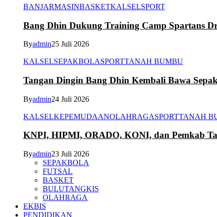
BANJARMASIN
BASKET
KALSEL
SPORT
Bang Dhin Dukung Training Camp Spartans Dr
By
admin
25 Juli 2026
KALSEL
SEPAKBOLA
SPORT
TANAH BUMBU
Tangan Dingin Bang Dhin Kembali Bawa Sepa
By
admin
24 Juli 2026
KALSEL
KEPEMUDAAN
OLAHRAGA
SPORT
TANAH B
KNPI, HIPMI, ORADO, KONI, dan Pemkab Tana
By
admin
23 Juli 2026
SEPAKBOLA
FUTSAL
BASKET
BULUTANGKIS
OLAHRAGA
EKBIS
PENDIDIKAN