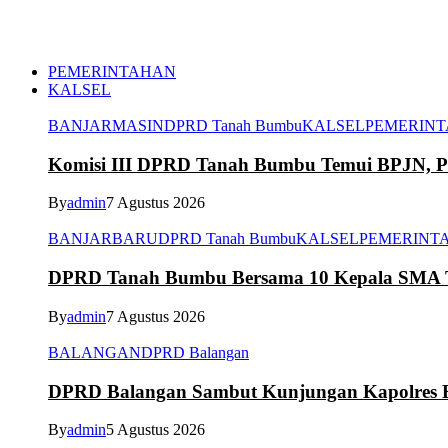
PEMERINTAHAN
KALSEL
BANJARMASIN
DPRD Tanah Bumbu
KALSEL
PEMERIN
Komisi III DPRD Tanah Bumbu Temui BPJN, Per
By
admin
7 Agustus 2026
BANJARBARU
DPRD Tanah Bumbu
KALSEL
PEMERINT
DPRD Tanah Bumbu Bersama 10 Kepala SMA Te
By
admin
7 Agustus 2026
BALANGAN
DPRD Balangan
DPRD Balangan Sambut Kunjungan Kapolres Ba
By
admin
5 Agustus 2026