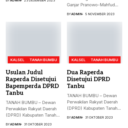
BY
ADMIN
23 DESEMBER 2023
Ganjar Pranowo-Mahfud
MD, Hasto Kristiyanto,
BY
ADMIN
5 NOVEMBER 2023
menyampaikan...
KALSEL
TANAH BUMBU
KALSEL
TANAH BUMBU
Usulan Judul
Dua Raperda
Raperda Disetujui
Disetujui DPRD
Bapemperda DPRD
Tanbu
Tanbu
TANAH BUMBU – Dewan
Perwakilan Rakyat Daerah
TANAH BUMBU – Dewan
(DPRD) Kabupaten Tanah
Perwakilan Rakyat Daerah
Bumbu (Tanbu)...
(DPRD) Kabupaten Tanah
BY
ADMIN
31 OKTOBER 2023
Bumbu (Tanbu)...
BY
ADMIN
31 OKTOBER 2023