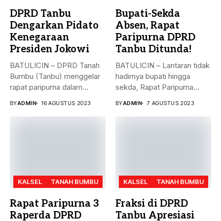
DPRD Tanbu
Bupati-Sekda
Dengarkan Pidato
Absen, Rapat
Kenegaraan
Paripurna DPRD
Presiden Jokowi
Tanbu Ditunda!
BATULICIN – DPRD Tanah
BATULICIN – Lantaran tidak
Bumbu (Tanbu) menggelar
hadirnya bupati hingga
rapat paripurna dalam
sekda, Rapat Paripurna
rangka mendengarkan...
Penandatanganan Nota...
BY
ADMIN
16 AGUSTUS 2023
BY
ADMIN
7 AGUSTUS 2023
KALSEL
TANAH BUMBU
KALSEL
TANAH BUMBU
Rapat Paripurna 3
Fraksi di DPRD
Raperda DPRD
Tanbu Apresiasi