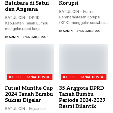
Batubara di Satui
Korupsi
dan Angsana
BATULICIN – Komisi
Pemberantasan Korupsi
BATULICIN – DPRD
(KPK) menggelar sosialisasi
Kabupaten Tanah Bumbu
bahaya korupsi di DPRD...
mengelar rapat kerja
BY
ADMIN
15 NOVEMBER 2024
gabungan dengan Camat...
BY
ADMIN
15 NOVEMBER 2024
KALSEL
TANAH BUMBU
KALSEL
TANAH BUMBU
Futsal Munthe Cup
35 Anggota DPRD
2024 Tanah Bumbu
Tanah Bumbu
Sukses Digelar
Periode 2024-2029
Resmi Dilantik
BATULICIN – Kejuaraan