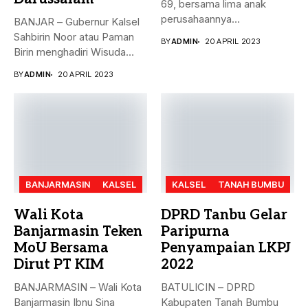
69, bersama lima anak
perusahaannya
BANJAR – Gubernur Kalsel
menyerahkan Zakat Ma’al...
Sahbirin Noor atau Paman
BY
ADMIN
20 APRIL 2023
Birin menghadiri Wisuda
Huffadz...
BY
ADMIN
20 APRIL 2023
BANJARMASIN
KALSEL
KALSEL
TANAH BUMBU
Wali Kota
DPRD Tanbu Gelar
Banjarmasin Teken
Paripurna
MoU Bersama
Penyampaian LKPJ
Dirut PT KIM
2022
BANJARMASIN – Wali Kota
BATULICIN – DPRD
Banjarmasin Ibnu Sina
Kabupaten Tanah Bumbu