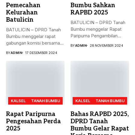
Pemecahan
Bumbu Sahkan
Kelurahan
RAPBD 2025
Batulicin
BATULICIN – DPRD Tanah
Bumbu menggelar Rapat
BATULICIN – DPRD Tanah
Paripurna Pengambilan
Bumbu menggelar rapat
Keputusan terhadap
gabungan komisi bersama
BY
ADMIN
28 NOVEMBER 2024
Rancangan...
Dinas PMD,...
BY
ADMIN
17 DESEMBER 2024
KALSEL
TANAH BUMBU
KALSEL
TANAH BUMBU
Rapat Paripurna
Bahas RAPBD 2025,
Pengesahan Perda
DPRD Tanah
2025
Bumbu Gelar Rapat