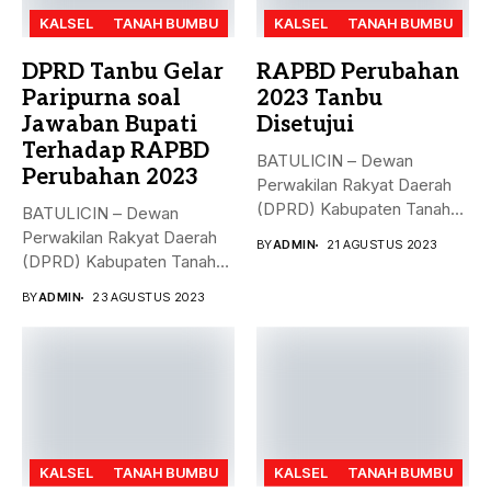
KALSEL
TANAH BUMBU
KALSEL
TANAH BUMBU
DPRD Tanbu Gelar
RAPBD Perubahan
Paripurna soal
2023 Tanbu
Jawaban Bupati
Disetujui
Terhadap RAPBD
BATULICIN – Dewan
Perubahan 2023
Perwakilan Rakyat Daerah
(DPRD) Kabupaten Tanah
BATULICIN – Dewan
Bumbu (Tanbu),
Perwakilan Rakyat Daerah
BY
ADMIN
21 AGUSTUS 2023
menggelar...
(DPRD) Kabupaten Tanah
Bumbu (Tanbu) menggelar...
BY
ADMIN
23 AGUSTUS 2023
KALSEL
TANAH BUMBU
KALSEL
TANAH BUMBU