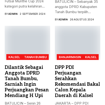
Futsal Munthe Cup 2024
BATULICIN – Sebanyak 35
kategori putra kelahiran
anggota DPRD Kabupaten
2007 dan...
Tanah Bumbu terpilih
BY
ADMIN
2 SEPTEMBER 2024
periode 2024-2029...
BY
ADMIN
26 AGUSTUS 2024
KALSEL
TANAH BUMBU
BANJARMASIN
KALSEL
Dilantik Sebagai
DPP PDI
Anggota DPRD
Perjuangan
Tanah Bumbu,
Serahkan
Sarniah Ingin
Rekomendasi Bakal
Perjuangkan Pesan
Calon Kepala
Mendiang H Upi
Daerah di Kalsel
BATULICIN – Senin 26
JAKARTA – DPP PDI