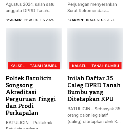
Agustus 2024, salah satu
Perjuangan menyerahkan
anggota DPRD Tanah
Surat Rekomendasi
Bumbu...
dukungan ke sejumlah
BY
ADMIN
26 AGUSTUS 2024
BY
ADMIN
16 AGUSTUS 2024
Bakal...
KALSEL
TANAH BUMBU
KALSEL
TANAH BUMBU
Poltek Batulicin
Inilah Daftar 35
Songsong
Caleg DPRD Tanah
Akreditasi
Bumbu yang
Perguruan Tinggi
Ditetapkan KPU
dan Prodi
BATULICIN – Sebanyak 35
Perkapalan
orang calon legislatif
(caleg) ditetapkan oleh KPU
BATULICIN – Politeknik
Kabupaten...
Batulicin sedang