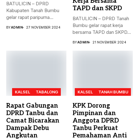
Kerja Bersama
BATULICIN – DPRD
TAPD dan SKPD
Kabupaten Tanah Bumbu
gelar rapat paripurna
BATULICIN – DPRD Tanah
dengan agenda
Bumbu gelar rapat kerja
BY
ADMIN
27 NOVEMBER 2024
pengesahan...
bersama TAPD dan SKPD...
BY
ADMIN
21 NOVEMBER 2024
KALSEL
TABALONG
KALSEL
TANAH BUMBU
Rapat Gabungan
KPK Dorong
DPRD Tanbu dan
Pimpinan dan
Camat Bicarakan
Anggota DPRD
Dampak Debu
Tanbu Perkuat
Angkutan
Pemahaman Anti