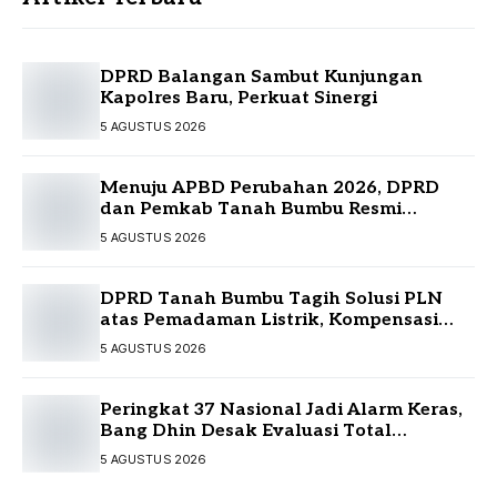
DPRD Balangan Sambut Kunjungan
Kapolres Baru, Perkuat Sinergi
5 AGUSTUS 2026
Menuju APBD Perubahan 2026, DPRD
dan Pemkab Tanah Bumbu Resmi
Sepakati KUA-PPAS
5 AGUSTUS 2026
DPRD Tanah Bumbu Tagih Solusi PLN
atas Pemadaman Listrik, Kompensasi
Pelanggan Belum Diputuskan
5 AGUSTUS 2026
Peringkat 37 Nasional Jadi Alarm Keras,
Bang Dhin Desak Evaluasi Total
Pelayanan Investasi Kalsel
5 AGUSTUS 2026