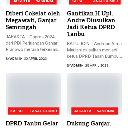
JAKARTA
NASIONAL
KALSEL
TANAH BUMBU
Diberi Cokelat oleh
Gantikan H Upi,
Megawati, Ganjar
Andre Diusulkan
Semringah
Jadi Ketua DPRD
Tanbu
JAKARTA – Capres 2024
dari PDI Perjuangan Ganjar
BATULICIN – Andrean Atma
Pranowo merasa terkesan
Maulani diusulkan menjadi
dengan...
ketua DPRD Tanah Bumbu,
BY
ADMIN
30 APRIL 2023
menggantikan...
BY
ADMIN
28 APRIL 2023
KALSEL
TANAH BUMBU
JAKARTA
NASIONAL
DPRD Tanbu Gelar
Dukung Ganjar,