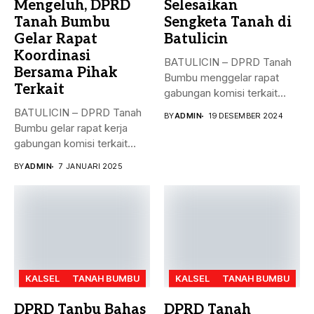
Mengeluh, DPRD
Selesaikan
Tanah Bumbu
Sengketa Tanah di
Gelar Rapat
Batulicin
Koordinasi
BATULICIN – DPRD Tanah
Bersama Pihak
Bumbu menggelar rapat
Terkait
gabungan komisi terkait
masalah penyelesaian...
BATULICIN – DPRD Tanah
BY
ADMIN
19 DESEMBER 2024
Bumbu gelar rapat kerja
gabungan komisi terkait
masalah...
BY
ADMIN
7 JANUARI 2025
KALSEL
TANAH BUMBU
KALSEL
TANAH BUMBU
DPRD Tanbu Bahas
DPRD Tanah