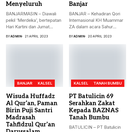
Menyeluruh
Banjar
BANJARMASIN – Diawali
BANJAR – Kehadiran Qori
pekil ‘Merdeka’, bertepatan
Internasional KH Muammar
Hari Kartini dan Jumat
ZA dalam acara Sahur
Berkah, 21...
Bersama...
BY
ADMIN
21 APRIL 2023
BY
ADMIN
20 APRIL 2023
BANJAR
KALSEL
KALSEL
TANAH BUMBU
Wisuda Huffadz
PT Batulicin 69
Al Qur’an, Paman
Serahkan Zakat
Birin Puji Santri
Kepada BAZNAS
Madrasah
Tanah Bumbu
Tahfidzul Qur’an
BATULICIN – PT Batulicin
Darussalam