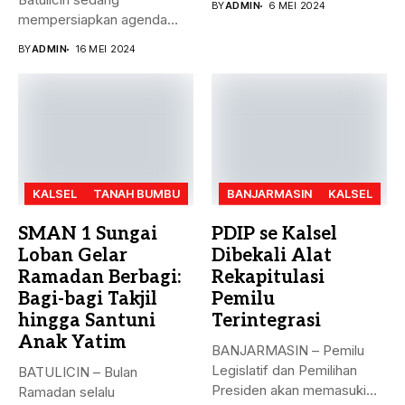
BY
ADMIN
6 MEI 2024
mempersiapkan agenda
besar bulan ini. Akreditasi
BY
ADMIN
16 MEI 2024
perguruan...
KALSEL
TANAH BUMBU
BANJARMASIN
KALSEL
SMAN 1 Sungai
PDIP se Kalsel
Loban Gelar
Dibekali Alat
Ramadan Berbagi:
Rekapitulasi
Bagi-bagi Takjil
Pemilu
hingga Santuni
Terintegrasi
Anak Yatim
BANJARMASIN – Pemilu
Legislatif dan Pemilihan
BATULICIN – Bulan
Presiden akan memasuki
Ramadan selalu