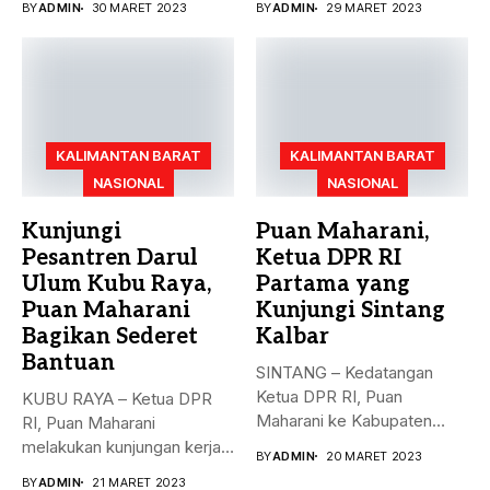
BY
ADMIN
30 MARET 2023
BY
ADMIN
29 MARET 2023
Indonesia...
KALIMANTAN BARAT
KALIMANTAN BARAT
NASIONAL
NASIONAL
Kunjungi
Puan Maharani,
Pesantren Darul
Ketua DPR RI
Ulum Kubu Raya,
Partama yang
Puan Maharani
Kunjungi Sintang
Bagikan Sederet
Kalbar
Bantuan
SINTANG – Kedatangan
Ketua DPR RI, Puan
KUBU RAYA – Ketua DPR
Maharani ke Kabupaten
RI, Puan Maharani
Sintang, Kalimantan...
melakukan kunjungan kerja
BY
ADMIN
20 MARET 2023
ke...
BY
ADMIN
21 MARET 2023