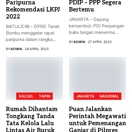
Paripurna
PDIP – PPP Segera
Rekomendasi LKPJ
Bertemu
2022
JAKARTA – Gayung
bersambut. PDI Perjuangan
BATULICIN – DPRD Tanah
buka tangan menerima
Bumbu menggelar rapat
dukungan Partai Persatuan...
paripurna dalam rangka
BY
ADMIN
27 APRIL 2023
rekomendasi Dewan...
BY
ADMIN
28 APRIL 2023
KALSEL
TAPIN
JAKARTA
NASIONAL
Rumah Dihantam
Puan Jalankan
Tongkang Tanda
Perintah Megawati
Tata Kelola Lalu
untuk Pemenangan
Lintas Air Buruk
Ganjar di Pilpres