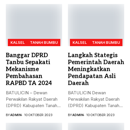
KALSEL
TANAH BUMBU
KALSEL
TANAH BUMBU
Banggar DPRD
Langkah Stategis
Tanbu Sepakati
Pemerintah Daerah
Mekanisme
Meningkatkan
Pembahasan
Pendapatan Asli
RAPBD TA 2024
Daerah
BATULICIN – Dewan
BATULICIN Dewan
Perwakilan Rakyat Daerah
Perwakilan Rakyat Daerah
(DPRD) Kabupaten Tanah
(DPRD) Kabupaten Tanah
Bumbu (Tanbu) menggelar...
Bumbu (Tanbu) menggelar
BY
ADMIN
10 OKTOBER 2023
BY
ADMIN
10 OKTOBER 2023
rapat...