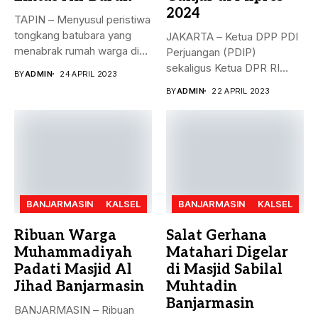
2024
TAPIN – Menyusul peristiwa
tongkang batubara yang
JAKARTA – Ketua DPP PDI
menabrak rumah warga di
Perjuangan (PDIP)
Desa...
sekaligus Ketua DPR RI
BY
ADMIN
24 APRIL 2023
Puan...
BY
ADMIN
22 APRIL 2023
BANJARMASIN
KALSEL
BANJARMASIN
KALSEL
Ribuan Warga
Salat Gerhana
Muhammadiyah
Matahari Digelar
Padati Masjid Al
di Masjid Sabilal
Jihad Banjarmasin
Muhtadin
Banjarmasin
BANJARMASIN – Ribuan