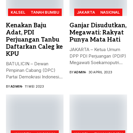
KALSEL
TANAH BUMBU
JAKARTA
NASIONAL
Kenakan Baju
Ganjar Disudutkan,
Adat, PDI
Megawati: Rakyat
Perjuangan Tanbu
Punya Mata Hati
Daftarkan Caleg ke
JAKARTA – Ketua Umum
KPU
DPP PDI Perjuangan (PDIP)
Megawati Soekarnoputri
BATULICIN – Dewan
membela Ganjar...
Pimpinan Cabang (DPC)
BY
ADMIN
30 APRIL 2023
Partai Demokrasi Indonesia
(PDI) Perjuangan
BY
ADMIN
11 MEI 2023
Kabupaten...