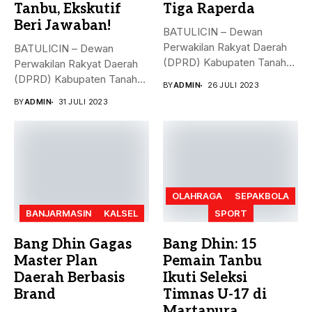
Tanbu, Ekskutif
Tiga Raperda
Beri Jawaban!
BATULICIN – Dewan
Perwakilan Rakyat Daerah
BATULICIN – Dewan
(DPRD) Kabupaten Tanah
Perwakilan Rakyat Daerah
Bumbu (Tanbu) menggelar...
(DPRD) Kabupaten Tanah
BY
ADMIN
26 JULI 2023
Bumbu (Tanbu) menggelar...
BY
ADMIN
31 JULI 2023
OLAHRAGA
SEPAKBOLA
BANJARMASIN
KALSEL
SPORT
Bang Dhin Gagas
Bang Dhin: 15
Master Plan
Pemain Tanbu
Daerah Berbasis
Ikuti Seleksi
Brand
Timnas U-17 di
Martapura