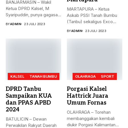
BANJARMASIN – Wakil
Ketua DPRD Kalsel, M
MARTAPURA – Ketua
Syaripuddin, punya gagasan
Askab PSSI Tanah Bumbu
baru. Apa...
(Tanbu) sekaligus Exco
BY
ADMIN
23 JULI 2023
Asprov PSSI...
BY
ADMIN
23 JULI 2023
KALSEL
TANAH BUMBU
OLAHRAGA
SPORT
DPRD Tanbu
Porgasi Kalsel
Sampaikan KUA
Hattrick Juara
dan PPAS APBD
Umum Fornas
2024
OLAHRAGA – Torehan
membanggakan kembali
BATULICIN – Dewan
diukir Porgasi Kalimantan
Perwakilan Rakyat Daerah