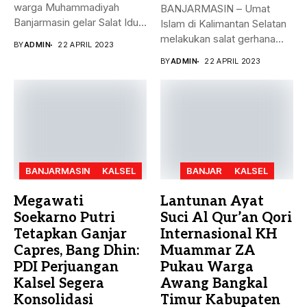
warga Muhammadiyah
BANJARMASIN – Umat
Banjarmasin gelar Salat Idul
Islam di Kalimantan Selatan
Fitri Jumat (21/4)...
melakukan salat gerhana
BY
ADMIN
22 APRIL 2023
matahari (khusyu...
BY
ADMIN
22 APRIL 2023
BANJARMASIN
KALSEL
BANJAR
KALSEL
Megawati
Lantunan Ayat
Soekarno Putri
Suci Al Qur’an Qori
Tetapkan Ganjar
Internasional KH
Capres, Bang Dhin:
Muammar ZA
PDI Perjuangan
Pukau Warga
Kalsel Segera
Awang Bangkal
Konsolidasi
Timur Kabupaten