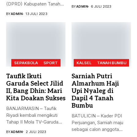
Selatan pada ajang Fornas...
(DPRD) Kabupaten Tanah
BY
ADMIN
6 JULI 2023
Bumbu (Tanbu) menggelar...
BY
ADMIN
13 JULI 2023
SEPAKBOLA
SPORT
KALSEL
TANAH BUMBU
Taufik Ikuti
Sarniah Putri
Garuda Select Jilid
Almarhum Haji
II, Bang Dhin: Mari
Upi Nyaleg di
Kita Doakan Sukses
Dapil 4 Tanah
Bumbu
BANJARMASIN – Taufik
Riyadi kembali mengikuti
BATULICIN – Kader PDI
Tahap II Mola TV-Garuda
Perjuangan, Sarniah maju
Select Jilid...
sebagai calon anggota
BY
ADMIN
2 JULI 2023
legislatif di...