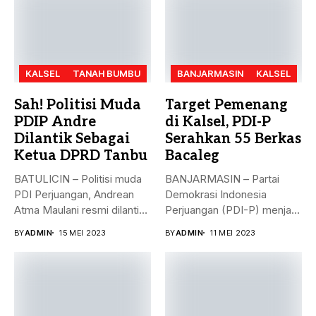
KALSEL
TANAH BUMBU
BANJARMASIN
KALSEL
Sah! Politisi Muda
Target Pemenang
PDIP Andre
di Kalsel, PDI-P
Dilantik Sebagai
Serahkan 55 Berkas
Ketua DPRD Tanbu
Bacaleg
BATULICIN – Politisi muda
BANJARMASIN – Partai
PDI Perjuangan, Andrean
Demokrasi Indonesia
Atma Maulani resmi dilantik
Perjuangan (PDI-P) menjadi
sebagai...
parpol kedua yang
BY
ADMIN
15 MEI 2023
BY
ADMIN
11 MEI 2023
menyerahkan...