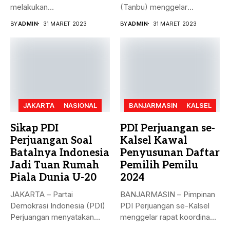
melakukan
(Tanbu) menggelar
penandatanganan nota
paripurna dalam rangka
BY
ADMIN
31 MARET 2023
BY
ADMIN
31 MARET 2023
kesepakatan bersama...
Penyampaian...
JAKARTA
NASIONAL
BANJARMASIN
KALSEL
Sikap PDI
PDI Perjuangan se-
Perjuangan Soal
Kalsel Kawal
Batalnya Indonesia
Penyusunan Daftar
Jadi Tuan Rumah
Pemilih Pemilu
Piala Dunia U-20
2024
JAKARTA – Partai
BANJARMASIN – Pimpinan
Demokrasi Indonesia (PDI)
PDI Perjuangan se-Kalsel
Perjuangan menyatakan
menggelar rapat koordinasi
sikap terkait batalnya
teknis dalam rangka...