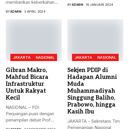
puncak pemungutan suara...
memberikan keberkahan
BY
ADMIN
16 JANUARI 2024
bagi banyak orang. Tak
BY
ADMIN
3 APRIL 2024
hanya...
JAKARTA
NASIONAL
JAKARTA
NASIONAL
Gibran Makro,
Sekjen PDIP di
Mahfud Bicara
Hadapan Alumni
Infrastruktur
Muda
Untuk Rakyat
Muhammadiyah
Kecil
Singgung Baliho,
Prabowo, hingga
NASIONAL – PDI
Kasih Ibu
Perjuangan puas dengan
penampilan debat Prof
JAKARTA – Sekretaris Tim
Mahfud sebagai sosok...
Pemenangan Nasional