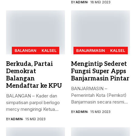
BY
ADMIN
18 MEI 2023
BALANGAN
KALSEL
BANJARMASIN
KALSEL
Berkuda, Partai
Mengintip Sederet
Demokrat
Fungsi Super Apps
Balangan
Banjarmasin Pintar
Mendaftar ke KPU
BANJARMASIN –
Pemerintah Kota (Pemkot)
BALANGAN – Kader dan
Banjarmasin secara resmi
simpatisan parpol berlogo
meluncurkan Super Apps
mercy mengiringi Ketua
BY
ADMIN
15 MEI 2023
Banjarmasin...
DPC Partai...
BY
ADMIN
15 MEI 2023