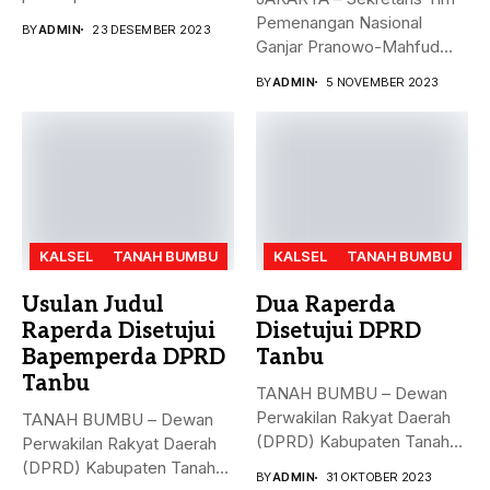
Mahfud sebagai sosok...
Pemenangan Nasional
BY
ADMIN
23 DESEMBER 2023
Ganjar Pranowo-Mahfud
MD, Hasto Kristiyanto,
BY
ADMIN
5 NOVEMBER 2023
menyampaikan...
KALSEL
TANAH BUMBU
KALSEL
TANAH BUMBU
Usulan Judul
Dua Raperda
Raperda Disetujui
Disetujui DPRD
Bapemperda DPRD
Tanbu
Tanbu
TANAH BUMBU – Dewan
Perwakilan Rakyat Daerah
TANAH BUMBU – Dewan
(DPRD) Kabupaten Tanah
Perwakilan Rakyat Daerah
Bumbu (Tanbu)...
(DPRD) Kabupaten Tanah
BY
ADMIN
31 OKTOBER 2023