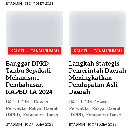
Bumbu (Tanbu)...
BY
ADMIN
31 OKTOBER 2023
KALSEL
TANAH BUMBU
KALSEL
TANAH BUMBU
Banggar DPRD
Langkah Stategis
Tanbu Sepakati
Pemerintah Daerah
Mekanisme
Meningkatkan
Pembahasan
Pendapatan Asli
RAPBD TA 2024
Daerah
BATULICIN – Dewan
BATULICIN Dewan
Perwakilan Rakyat Daerah
Perwakilan Rakyat Daerah
(DPRD) Kabupaten Tanah
(DPRD) Kabupaten Tanah
Bumbu (Tanbu) menggelar...
Bumbu (Tanbu) menggelar
BY
ADMIN
10 OKTOBER 2023
BY
ADMIN
10 OKTOBER 2023
rapat...