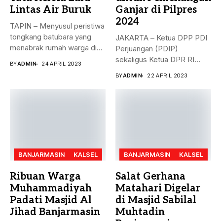
Lintas Air Buruk
Ganjar di Pilpres
2024
TAPIN – Menyusul peristiwa
tongkang batubara yang
JAKARTA – Ketua DPP PDI
menabrak rumah warga di
Perjuangan (PDIP)
Desa...
sekaligus Ketua DPR RI
BY
ADMIN
24 APRIL 2023
Puan...
BY
ADMIN
22 APRIL 2023
BANJARMASIN
KALSEL
BANJARMASIN
KALSEL
Ribuan Warga
Salat Gerhana
Muhammadiyah
Matahari Digelar
Padati Masjid Al
di Masjid Sabilal
Jihad Banjarmasin
Muhtadin