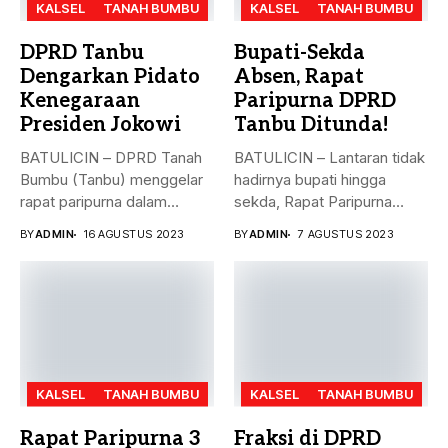
KALSEL
TANAH BUMBU
KALSEL
TANAH BUMBU
DPRD Tanbu
Bupati-Sekda
Dengarkan Pidato
Absen, Rapat
Kenegaraan
Paripurna DPRD
Presiden Jokowi
Tanbu Ditunda!
BATULICIN – DPRD Tanah
BATULICIN – Lantaran tidak
Bumbu (Tanbu) menggelar
hadirnya bupati hingga
rapat paripurna dalam
sekda, Rapat Paripurna
rangka mendengarkan...
Penandatanganan Nota...
BY
ADMIN
16 AGUSTUS 2023
BY
ADMIN
7 AGUSTUS 2023
KALSEL
TANAH BUMBU
KALSEL
TANAH BUMBU
Rapat Paripurna 3
Fraksi di DPRD