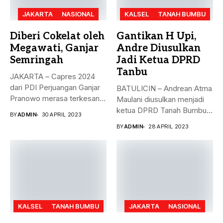
JAKARTA
NASIONAL
KALSEL
TANAH BUMBU
Diberi Cokelat oleh
Gantikan H Upi,
Megawati, Ganjar
Andre Diusulkan
Semringah
Jadi Ketua DPRD
Tanbu
JAKARTA – Capres 2024
dari PDI Perjuangan Ganjar
BATULICIN – Andrean Atma
Pranowo merasa terkesan
Maulani diusulkan menjadi
dengan...
ketua DPRD Tanah Bumbu,
BY
ADMIN
30 APRIL 2023
menggantikan...
BY
ADMIN
28 APRIL 2023
KALSEL
TANAH BUMBU
JAKARTA
NASIONAL