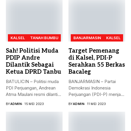
KALSEL
TANAH BUMBU
BANJARMASIN
KALSEL
Sah! Politisi Muda
Target Pemenang
PDIP Andre
di Kalsel, PDI-P
Dilantik Sebagai
Serahkan 55 Berkas
Ketua DPRD Tanbu
Bacaleg
BATULICIN – Politisi muda
BANJARMASIN – Partai
PDI Perjuangan, Andrean
Demokrasi Indonesia
Atma Maulani resmi dilantik
Perjuangan (PDI-P) menjadi
sebagai...
parpol kedua yang
BY
ADMIN
15 MEI 2023
BY
ADMIN
11 MEI 2023
menyerahkan...