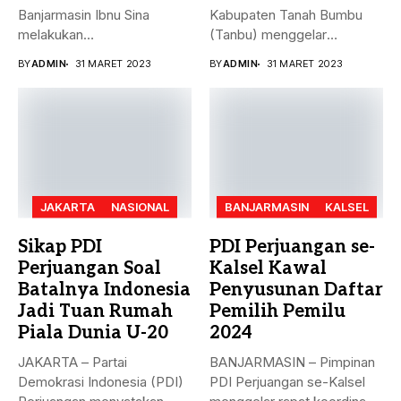
Banjarmasin Ibnu Sina
Kabupaten Tanah Bumbu
melakukan
(Tanbu) menggelar
penandatanganan nota
paripurna dalam rangka
BY
ADMIN
31 MARET 2023
BY
ADMIN
31 MARET 2023
kesepakatan bersama...
Penyampaian...
JAKARTA
NASIONAL
BANJARMASIN
KALSEL
Sikap PDI
PDI Perjuangan se-
Perjuangan Soal
Kalsel Kawal
Batalnya Indonesia
Penyusunan Daftar
Jadi Tuan Rumah
Pemilih Pemilu
Piala Dunia U-20
2024
JAKARTA – Partai
BANJARMASIN – Pimpinan
Demokrasi Indonesia (PDI)
PDI Perjuangan se-Kalsel