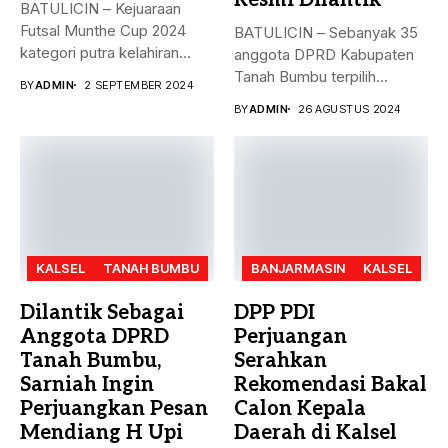
BATULICIN – Kejuaraan
Futsal Munthe Cup 2024
BATULICIN – Sebanyak 35
kategori putra kelahiran
anggota DPRD Kabupaten
2007 dan...
Tanah Bumbu terpilih
BY
ADMIN
2 SEPTEMBER 2024
periode 2024-2029...
BY
ADMIN
26 AGUSTUS 2024
KALSEL
TANAH BUMBU
BANJARMASIN
KALSEL
Dilantik Sebagai
DPP PDI
Anggota DPRD
Perjuangan
Tanah Bumbu,
Serahkan
Sarniah Ingin
Rekomendasi Bakal
Perjuangkan Pesan
Calon Kepala
Mendiang H Upi
Daerah di Kalsel