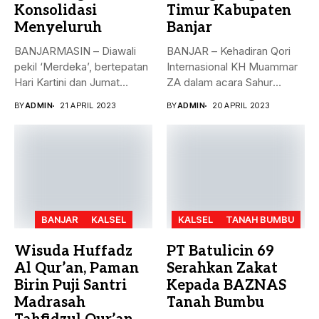
Konsolidasi
Timur Kabupaten
Menyeluruh
Banjar
BANJARMASIN – Diawali
BANJAR – Kehadiran Qori
pekil ‘Merdeka’, bertepatan
Internasional KH Muammar
Hari Kartini dan Jumat
ZA dalam acara Sahur
Berkah, 21...
Bersama...
BY
ADMIN
21 APRIL 2023
BY
ADMIN
20 APRIL 2023
BANJAR
KALSEL
KALSEL
TANAH BUMBU
Wisuda Huffadz
PT Batulicin 69
Al Qur’an, Paman
Serahkan Zakat
Birin Puji Santri
Kepada BAZNAS
Madrasah
Tanah Bumbu