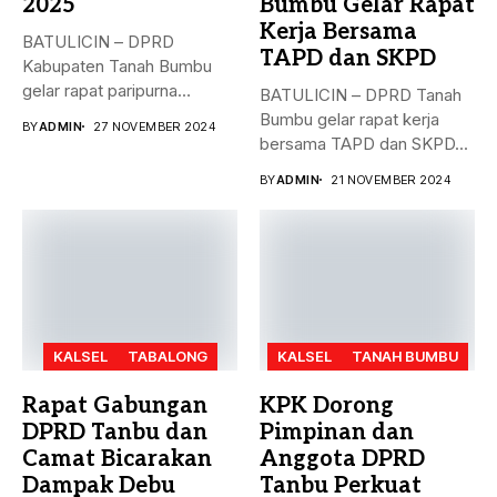
2025
Bumbu Gelar Rapat
Kerja Bersama
BATULICIN – DPRD
TAPD dan SKPD
Kabupaten Tanah Bumbu
gelar rapat paripurna
BATULICIN – DPRD Tanah
dengan agenda
Bumbu gelar rapat kerja
BY
ADMIN
27 NOVEMBER 2024
pengesahan...
bersama TAPD dan SKPD...
BY
ADMIN
21 NOVEMBER 2024
KALSEL
TABALONG
KALSEL
TANAH BUMBU
Rapat Gabungan
KPK Dorong
DPRD Tanbu dan
Pimpinan dan
Camat Bicarakan
Anggota DPRD
Dampak Debu
Tanbu Perkuat