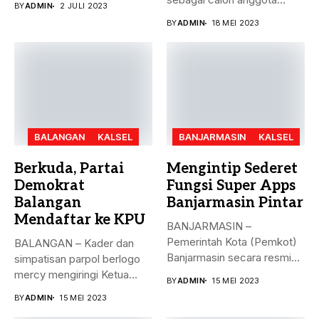
BY
ADMIN
2 JULI 2023
legislatif di...
BY
ADMIN
18 MEI 2023
BALANGAN
KALSEL
BANJARMASIN
KALSEL
Berkuda, Partai
Mengintip Sederet
Demokrat
Fungsi Super Apps
Balangan
Banjarmasin Pintar
Mendaftar ke KPU
BANJARMASIN –
Pemerintah Kota (Pemkot)
BALANGAN – Kader dan
Banjarmasin secara resmi
simpatisan parpol berlogo
meluncurkan Super Apps
mercy mengiringi Ketua
BY
ADMIN
15 MEI 2023
Banjarmasin...
DPC Partai...
BY
ADMIN
15 MEI 2023