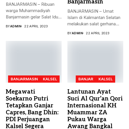
Banjarmasin
BANJARMASIN – Ribuan
warga Muhammadiyah
BANJARMASIN – Umat
Banjarmasin gelar Salat Idul
Islam di Kalimantan Selatan
Fitri Jumat (21/4)...
melakukan salat gerhana
BY
ADMIN
22 APRIL 2023
matahari (khusyu...
BY
ADMIN
22 APRIL 2023
BANJARMASIN
KALSEL
BANJAR
KALSEL
Megawati
Lantunan Ayat
Soekarno Putri
Suci Al Qur’an Qori
Tetapkan Ganjar
Internasional KH
Capres, Bang Dhin:
Muammar ZA
PDI Perjuangan
Pukau Warga
Kalsel Segera
Awang Bangkal