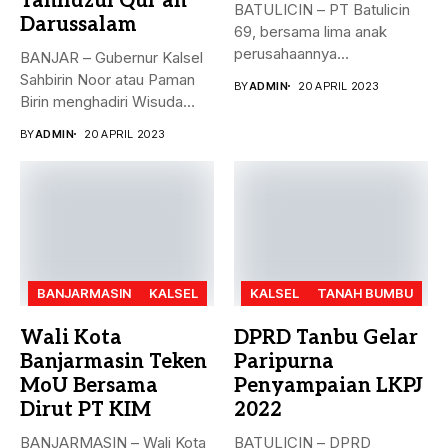
Tahfidzul Qur’an
BATULICIN – PT Batulicin
Darussalam
69, bersama lima anak
perusahaannya
BANJAR – Gubernur Kalsel
menyerahkan Zakat Ma’al...
Sahbirin Noor atau Paman
BY
ADMIN
20 APRIL 2023
Birin menghadiri Wisuda
Huffadz...
BY
ADMIN
20 APRIL 2023
BANJARMASIN
KALSEL
KALSEL
TANAH BUMBU
Wali Kota
DPRD Tanbu Gelar
Banjarmasin Teken
Paripurna
MoU Bersama
Penyampaian LKPJ
Dirut PT KIM
2022
BANJARMASIN – Wali Kota
BATULICIN – DPRD