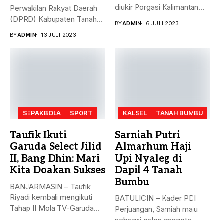
diukir Porgasi Kalimantan
Perwakilan Rakyat Daerah
Selatan pada ajang Fornas...
(DPRD) Kabupaten Tanah
BY
ADMIN
6 JULI 2023
Bumbu (Tanbu) menggelar...
BY
ADMIN
13 JULI 2023
SEPAKBOLA
SPORT
KALSEL
TANAH BUMBU
Taufik Ikuti
Sarniah Putri
Garuda Select Jilid
Almarhum Haji
II, Bang Dhin: Mari
Upi Nyaleg di
Kita Doakan Sukses
Dapil 4 Tanah
Bumbu
BANJARMASIN – Taufik
Riyadi kembali mengikuti
BATULICIN – Kader PDI
Tahap II Mola TV-Garuda
Perjuangan, Sarniah maju
Select Jilid...
sebagai calon anggota