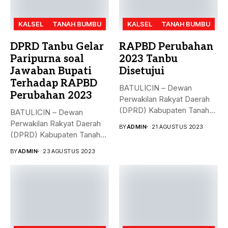
KALSEL
TANAH BUMBU
KALSEL
TANAH BUMBU
DPRD Tanbu Gelar
RAPBD Perubahan
Paripurna soal
2023 Tanbu
Jawaban Bupati
Disetujui
Terhadap RAPBD
BATULICIN – Dewan
Perubahan 2023
Perwakilan Rakyat Daerah
(DPRD) Kabupaten Tanah
BATULICIN – Dewan
Bumbu (Tanbu),
Perwakilan Rakyat Daerah
BY
ADMIN
21 AGUSTUS 2023
menggelar...
(DPRD) Kabupaten Tanah
Bumbu (Tanbu) menggelar...
BY
ADMIN
23 AGUSTUS 2023