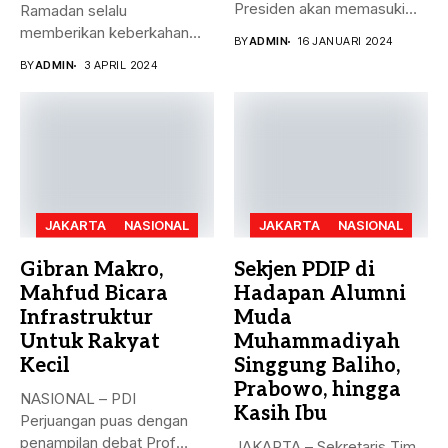
Presiden akan memasuki
Ramadan selalu
puncak pemungutan suara...
memberikan keberkahan
BY
ADMIN
16 JANUARI 2024
bagi banyak orang. Tak
BY
ADMIN
3 APRIL 2024
hanya...
JAKARTA
NASIONAL
JAKARTA
NASIONAL
Gibran Makro,
Sekjen PDIP di
Mahfud Bicara
Hadapan Alumni
Infrastruktur
Muda
Untuk Rakyat
Muhammadiyah
Kecil
Singgung Baliho,
Prabowo, hingga
NASIONAL – PDI
Kasih Ibu
Perjuangan puas dengan
penampilan debat Prof
JAKARTA – Sekretaris Tim