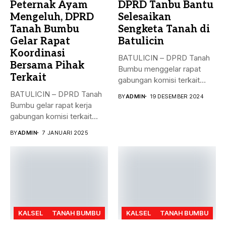
Peternak Ayam
DPRD Tanbu Bantu
Mengeluh, DPRD
Selesaikan
Tanah Bumbu
Sengketa Tanah di
Gelar Rapat
Batulicin
Koordinasi
BATULICIN – DPRD Tanah
Bersama Pihak
Bumbu menggelar rapat
Terkait
gabungan komisi terkait
masalah penyelesaian...
BATULICIN – DPRD Tanah
BY
ADMIN
19 DESEMBER 2024
Bumbu gelar rapat kerja
gabungan komisi terkait
masalah...
BY
ADMIN
7 JANUARI 2025
KALSEL
TANAH BUMBU
KALSEL
TANAH BUMBU