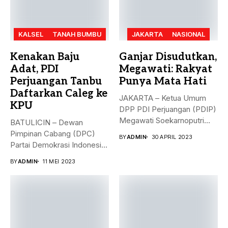
KALSEL
TANAH BUMBU
JAKARTA
NASIONAL
Kenakan Baju
Ganjar Disudutkan,
Adat, PDI
Megawati: Rakyat
Perjuangan Tanbu
Punya Mata Hati
Daftarkan Caleg ke
JAKARTA – Ketua Umum
KPU
DPP PDI Perjuangan (PDIP)
Megawati Soekarnoputri
BATULICIN – Dewan
membela Ganjar...
Pimpinan Cabang (DPC)
BY
ADMIN
30 APRIL 2023
Partai Demokrasi Indonesia
(PDI) Perjuangan
BY
ADMIN
11 MEI 2023
Kabupaten...