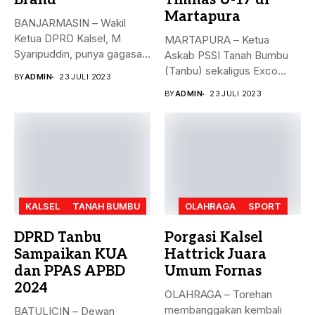
Brand
Timnas U-17 di
Martapura
BANJARMASIN – Wakil
Ketua DPRD Kalsel, M
MARTAPURA – Ketua
Syaripuddin, punya gagasan
Askab PSSI Tanah Bumbu
baru. Apa...
(Tanbu) sekaligus Exco
BY
ADMIN
23 JULI 2023
Asprov PSSI...
BY
ADMIN
23 JULI 2023
KALSEL
TANAH BUMBU
OLAHRAGA
SPORT
DPRD Tanbu
Porgasi Kalsel
Sampaikan KUA
Hattrick Juara
dan PPAS APBD
Umum Fornas
2024
OLAHRAGA – Torehan
membanggakan kembali
BATULICIN – Dewan