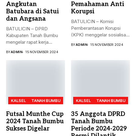
Angkutan
Pemahaman Anti
Batubara di Satui
Korupsi
dan Angsana
BATULICIN – Komisi
Pemberantasan Korupsi
BATULICIN – DPRD
(KPK) menggelar sosialisasi
Kabupaten Tanah Bumbu
bahaya korupsi di DPRD...
mengelar rapat kerja
BY
ADMIN
15 NOVEMBER 2024
gabungan dengan Camat...
BY
ADMIN
15 NOVEMBER 2024
KALSEL
TANAH BUMBU
KALSEL
TANAH BUMBU
Futsal Munthe Cup
35 Anggota DPRD
2024 Tanah Bumbu
Tanah Bumbu
Sukses Digelar
Periode 2024-2029
Resmi Dilantik