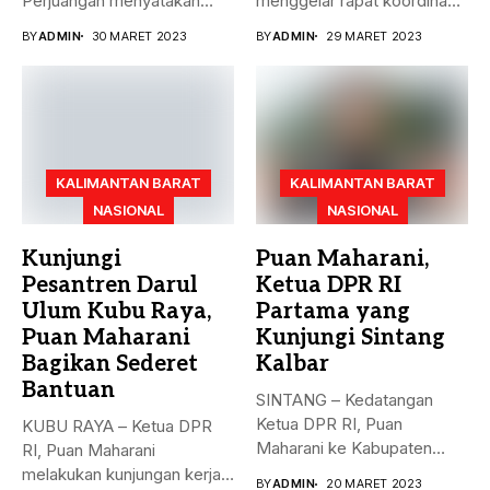
Perjuangan menyatakan
menggelar rapat koordinasi
sikap terkait batalnya
teknis dalam rangka...
BY
ADMIN
30 MARET 2023
BY
ADMIN
29 MARET 2023
Indonesia...
KALIMANTAN BARAT
KALIMANTAN BARAT
NASIONAL
NASIONAL
Kunjungi
Puan Maharani,
Pesantren Darul
Ketua DPR RI
Ulum Kubu Raya,
Partama yang
Puan Maharani
Kunjungi Sintang
Bagikan Sederet
Kalbar
Bantuan
SINTANG – Kedatangan
Ketua DPR RI, Puan
KUBU RAYA – Ketua DPR
Maharani ke Kabupaten
RI, Puan Maharani
Sintang, Kalimantan...
melakukan kunjungan kerja
BY
ADMIN
20 MARET 2023