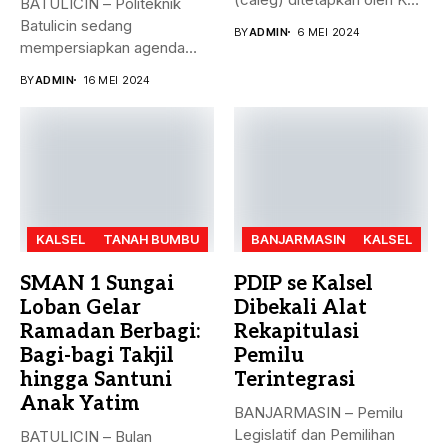
BATULICIN – Politeknik
Kabupaten...
Batulicin sedang
BY
ADMIN
6 MEI 2024
mempersiapkan agenda
besar bulan ini. Akreditasi
BY
ADMIN
16 MEI 2024
perguruan...
KALSEL
TANAH BUMBU
BANJARMASIN
KALSEL
SMAN 1 Sungai
PDIP se Kalsel
Loban Gelar
Dibekali Alat
Ramadan Berbagi:
Rekapitulasi
Bagi-bagi Takjil
Pemilu
hingga Santuni
Terintegrasi
Anak Yatim
BANJARMASIN – Pemilu
Legislatif dan Pemilihan
BATULICIN – Bulan