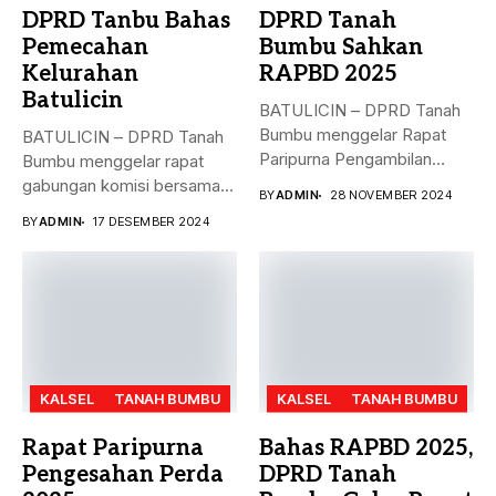
DPRD Tanbu Bahas
DPRD Tanah
Pemecahan
Bumbu Sahkan
Kelurahan
RAPBD 2025
Batulicin
BATULICIN – DPRD Tanah
Bumbu menggelar Rapat
BATULICIN – DPRD Tanah
Paripurna Pengambilan
Bumbu menggelar rapat
Keputusan terhadap
gabungan komisi bersama
BY
ADMIN
28 NOVEMBER 2024
Rancangan...
Dinas PMD,...
BY
ADMIN
17 DESEMBER 2024
KALSEL
TANAH BUMBU
KALSEL
TANAH BUMBU
Rapat Paripurna
Bahas RAPBD 2025,
Pengesahan Perda
DPRD Tanah