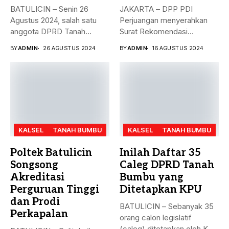
BATULICIN – Senin 26
JAKARTA – DPP PDI
Agustus 2024, salah satu
Perjuangan menyerahkan
anggota DPRD Tanah
Surat Rekomendasi
Bumbu...
dukungan ke sejumlah
BY
ADMIN
26 AGUSTUS 2024
BY
ADMIN
16 AGUSTUS 2024
Bakal...
KALSEL
TANAH BUMBU
KALSEL
TANAH BUMBU
Poltek Batulicin
Inilah Daftar 35
Songsong
Caleg DPRD Tanah
Akreditasi
Bumbu yang
Perguruan Tinggi
Ditetapkan KPU
dan Prodi
BATULICIN – Sebanyak 35
Perkapalan
orang calon legislatif
(caleg) ditetapkan oleh KPU