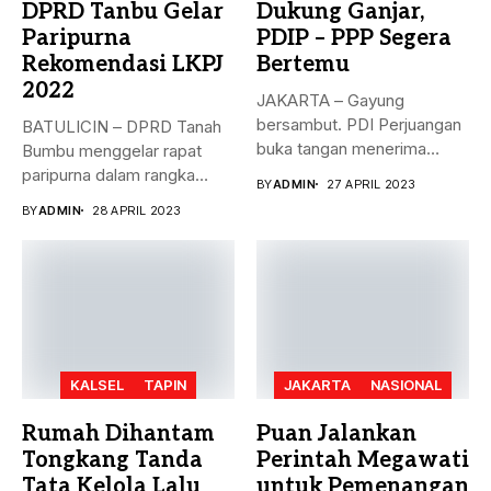
DPRD Tanbu Gelar
Dukung Ganjar,
Paripurna
PDIP – PPP Segera
Rekomendasi LKPJ
Bertemu
2022
JAKARTA – Gayung
bersambut. PDI Perjuangan
BATULICIN – DPRD Tanah
buka tangan menerima
Bumbu menggelar rapat
dukungan Partai Persatuan...
paripurna dalam rangka
BY
ADMIN
27 APRIL 2023
rekomendasi Dewan...
BY
ADMIN
28 APRIL 2023
KALSEL
TAPIN
JAKARTA
NASIONAL
Rumah Dihantam
Puan Jalankan
Tongkang Tanda
Perintah Megawati
Tata Kelola Lalu
untuk Pemenangan