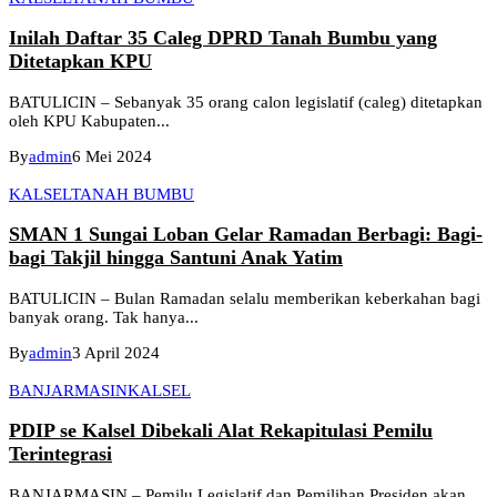
Inilah Daftar 35 Caleg DPRD Tanah Bumbu yang
Ditetapkan KPU
BATULICIN – Sebanyak 35 orang calon legislatif (caleg) ditetapkan
oleh KPU Kabupaten...
By
admin
6 Mei 2024
KALSEL
TANAH BUMBU
SMAN 1 Sungai Loban Gelar Ramadan Berbagi: Bagi-
bagi Takjil hingga Santuni Anak Yatim
BATULICIN – Bulan Ramadan selalu memberikan keberkahan bagi
banyak orang. Tak hanya...
By
admin
3 April 2024
BANJARMASIN
KALSEL
PDIP se Kalsel Dibekali Alat Rekapitulasi Pemilu
Terintegrasi
BANJARMASIN – Pemilu Legislatif dan Pemilihan Presiden akan