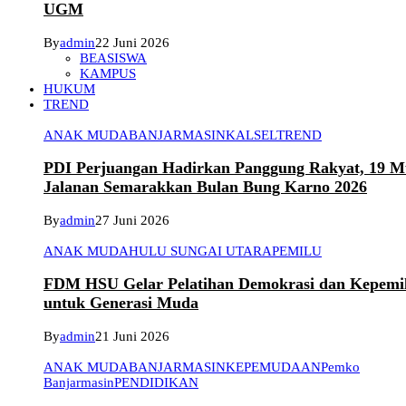
UGM
By
admin
22 Juni 2026
BEASISWA
KAMPUS
HUKUM
TREND
ANAK MUDA
BANJARMASIN
KALSEL
TREND
PDI Perjuangan Hadirkan Panggung Rakyat, 19 Mu
Jalanan Semarakkan Bulan Bung Karno 2026
By
admin
27 Juni 2026
ANAK MUDA
HULU SUNGAI UTARA
PEMILU
FDM HSU Gelar Pelatihan Demokrasi dan Kepemi
untuk Generasi Muda
By
admin
21 Juni 2026
ANAK MUDA
BANJARMASIN
KEPEMUDAAN
Pemko
Banjarmasin
PENDIDIKAN