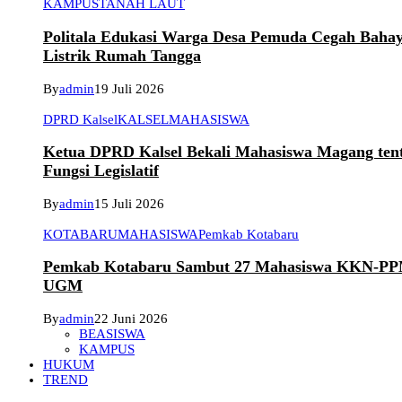
KAMPUS
TANAH LAUT
Politala Edukasi Warga Desa Pemuda Cegah Baha
Listrik Rumah Tangga
By
admin
19 Juli 2026
DPRD Kalsel
KALSEL
MAHASISWA
Ketua DPRD Kalsel Bekali Mahasiswa Magang ten
Fungsi Legislatif
By
admin
15 Juli 2026
KOTABARU
MAHASISWA
Pemkab Kotabaru
Pemkab Kotabaru Sambut 27 Mahasiswa KKN-P
UGM
By
admin
22 Juni 2026
BEASISWA
KAMPUS
HUKUM
TREND