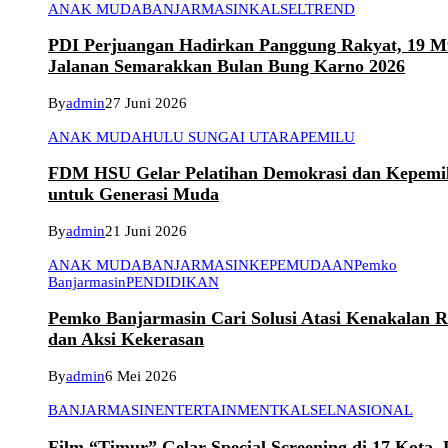
ANAK MUDA
BANJARMASIN
KALSEL
TREND
PDI Perjuangan Hadirkan Panggung Rakyat, 19 Mu
Jalanan Semarakkan Bulan Bung Karno 2026
By
admin
27 Juni 2026
ANAK MUDA
HULU SUNGAI UTARA
PEMILU
FDM HSU Gelar Pelatihan Demokrasi dan Kepemi
untuk Generasi Muda
By
admin
21 Juni 2026
ANAK MUDA
BANJARMASIN
KEPEMUDAAN
Pemko
Banjarmasin
PENDIDIKAN
Pemko Banjarmasin Cari Solusi Atasi Kenakalan 
dan Aksi Kekerasan
By
admin
6 Mei 2026
BANJARMASIN
ENTERTAINMENT
KALSEL
NASIONAL
Film “Timur” Gelar Special Screening di 17 Kota,