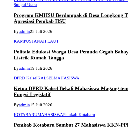
Sungai Utara
Program KMHSU Berdampak di Desa Longkong T
Apresiasi Pemkab HSU
By
admin
25 Juli 2026
KAMPUS
TANAH LAUT
Politala Edukasi Warga Desa Pemuda Cegah Baha
Listrik Rumah Tangga
By
admin
19 Juli 2026
DPRD Kalsel
KALSEL
MAHASISWA
Ketua DPRD Kalsel Bekali Mahasiswa Magang ten
Fungsi Legislatif
By
admin
15 Juli 2026
KOTABARU
MAHASISWA
Pemkab Kotabaru
Pemkab Kotabaru Sambut 27 Mahasiswa KKN-P