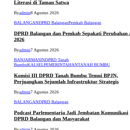
Literasi di Taman Satwa
By
admin
8 Agustus 2026
BALANGAN
DPRD Balangan
Pemkab Balangan
DPRD Balangan dan Pemkab Sepakati Perubahan
2026
By
admin
7 Agustus 2026
BANJARMASIN
DPRD Tanah
Bumbu
KALSEL
PEMERINTAHAN
TANAH BUMBU
Komisi III DPRD Tanah Bumbu Temui BPJN,
Perjuangkan Sejumlah Infrastruktur Strategis
By
admin
7 Agustus 2026
BALANGAN
DPRD Balangan
Podcast Parlementaria Jadi Jembatan Komunikasi
DPRD Balangan dan Masyarakat
By
admin
7 Agustus 2026