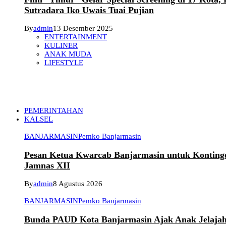
Sutradara Iko Uwais Tuai Pujian
By
admin
13 Desember 2025
ENTERTAINMENT
KULINER
ANAK MUDA
LIFESTYLE
PEMERINTAHAN
KALSEL
BANJARMASIN
Pemko Banjarmasin
Pesan Ketua Kwarcab Banjarmasin untuk Konting
Jamnas XII
By
admin
8 Agustus 2026
BANJARMASIN
Pemko Banjarmasin
Bunda PAUD Kota Banjarmasin Ajak Anak Jelaja