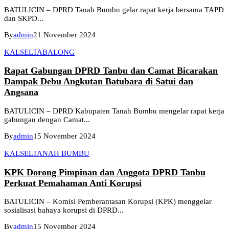
BATULICIN – DPRD Tanah Bumbu gelar rapat kerja bersama TAPD
dan SKPD...
By
admin
21 November 2024
KALSEL
TABALONG
Rapat Gabungan DPRD Tanbu dan Camat Bicarakan
Dampak Debu Angkutan Batubara di Satui dan
Angsana
BATULICIN – DPRD Kabupaten Tanah Bumbu mengelar rapat kerja
gabungan dengan Camat...
By
admin
15 November 2024
KALSEL
TANAH BUMBU
KPK Dorong Pimpinan dan Anggota DPRD Tanbu
Perkuat Pemahaman Anti Korupsi
BATULICIN – Komisi Pemberantasan Korupsi (KPK) menggelar
sosialisasi bahaya korupsi di DPRD...
By
admin
15 November 2024