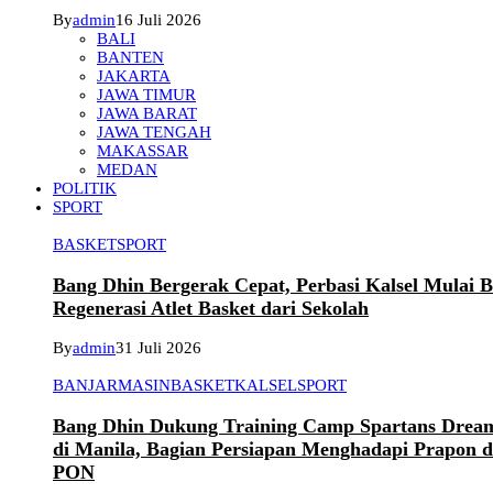
By
admin
16 Juli 2026
BALI
BANTEN
JAKARTA
JAWA TIMUR
JAWA BARAT
JAWA TENGAH
MAKASSAR
MEDAN
POLITIK
SPORT
BASKET
SPORT
Bang Dhin Bergerak Cepat, Perbasi Kalsel Mulai 
Regenerasi Atlet Basket dari Sekolah
By
admin
31 Juli 2026
BANJARMASIN
BASKET
KALSEL
SPORT
Bang Dhin Dukung Training Camp Spartans Dream
di Manila, Bagian Persiapan Menghadapi Prapon 
PON