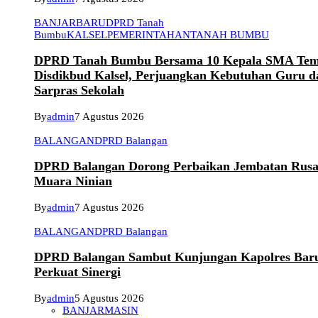
BANJARBARU
DPRD Tanah
Bumbu
KALSEL
PEMERINTAHAN
TANAH BUMBU
DPRD Tanah Bumbu Bersama 10 Kepala SMA Tem
Disdikbud Kalsel, Perjuangkan Kebutuhan Guru d
Sarpras Sekolah
By
admin
7 Agustus 2026
BALANGAN
DPRD Balangan
DPRD Balangan Dorong Perbaikan Jembatan Rusa
Muara Ninian
By
admin
7 Agustus 2026
BALANGAN
DPRD Balangan
DPRD Balangan Sambut Kunjungan Kapolres Bar
Perkuat Sinergi
By
admin
5 Agustus 2026
BANJARMASIN