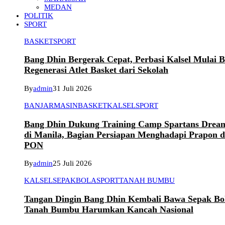
MEDAN
POLITIK
SPORT
BASKET
SPORT
Bang Dhin Bergerak Cepat, Perbasi Kalsel Mulai 
Regenerasi Atlet Basket dari Sekolah
By
admin
31 Juli 2026
BANJARMASIN
BASKET
KALSEL
SPORT
Bang Dhin Dukung Training Camp Spartans Dream
di Manila, Bagian Persiapan Menghadapi Prapon 
PON
By
admin
25 Juli 2026
KALSEL
SEPAKBOLA
SPORT
TANAH BUMBU
Tangan Dingin Bang Dhin Kembali Bawa Sepak Bo
Tanah Bumbu Harumkan Kancah Nasional