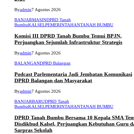
By
admin
7 Agustus 2026
BANJARMASIN
DPRD Tanah
Bumbu
KALSEL
PEMERINTAHAN
TANAH BUMBU
Komisi III DPRD Tanah Bumbu Temui BPJN,
Perjuangkan Sejumlah Infrastruktur Strategis
By
admin
7 Agustus 2026
BALANGAN
DPRD Balangan
Podcast Parlementaria Jadi Jembatan Komunikasi
DPRD Balangan dan Masyarakat
By
admin
7 Agustus 2026
BANJARBARU
DPRD Tanah
Bumbu
KALSEL
PEMERINTAHAN
TANAH BUMBU
DPRD Tanah Bumbu Bersama 10 Kepala SMA Tem
Disdikbud Kalsel, Perjuangkan Kebutuhan Guru d
Sarpras Sekolah