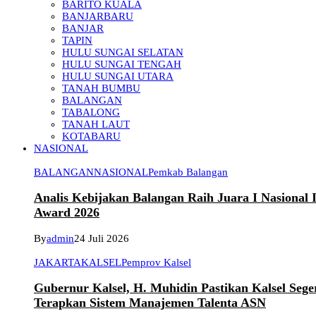
BARITO KUALA
BANJARBARU
BANJAR
TAPIN
HULU SUNGAI SELATAN
HULU SUNGAI TENGAH
HULU SUNGAI UTARA
TANAH BUMBU
BALANGAN
TABALONG
TANAH LAUT
KOTABARU
NASIONAL
BALANGAN
NASIONAL
Pemkab Balangan
Analis Kebijakan Balangan Raih Juara I Nasional
Award 2026
By
admin
24 Juli 2026
JAKARTA
KALSEL
Pemprov Kalsel
Gubernur Kalsel, H. Muhidin Pastikan Kalsel Sege
Terapkan Sistem Manajemen Talenta ASN