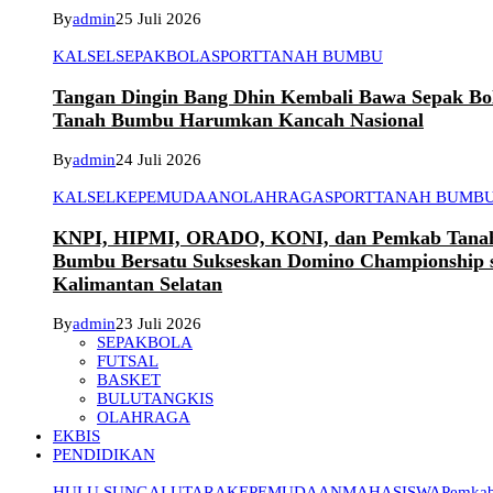
By
admin
25 Juli 2026
KALSEL
SEPAKBOLA
SPORT
TANAH BUMBU
Tangan Dingin Bang Dhin Kembali Bawa Sepak Bo
Tanah Bumbu Harumkan Kancah Nasional
By
admin
24 Juli 2026
KALSEL
KEPEMUDAAN
OLAHRAGA
SPORT
TANAH BUMB
KNPI, HIPMI, ORADO, KONI, dan Pemkab Tana
Bumbu Bersatu Sukseskan Domino Championship 
Kalimantan Selatan
By
admin
23 Juli 2026
SEPAKBOLA
FUTSAL
BASKET
BULUTANGKIS
OLAHRAGA
EKBIS
PENDIDIKAN
HULU SUNGAI UTARA
KEPEMUDAAN
MAHASISWA
Pemkab