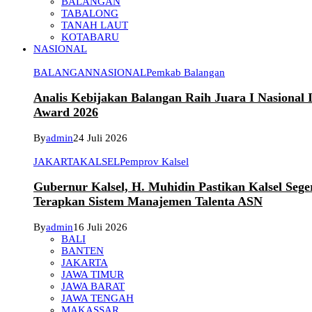
BALANGAN
TABALONG
TANAH LAUT
KOTABARU
NASIONAL
BALANGAN
NASIONAL
Pemkab Balangan
Analis Kebijakan Balangan Raih Juara I Nasional
Award 2026
By
admin
24 Juli 2026
JAKARTA
KALSEL
Pemprov Kalsel
Gubernur Kalsel, H. Muhidin Pastikan Kalsel Sege
Terapkan Sistem Manajemen Talenta ASN
By
admin
16 Juli 2026
BALI
BANTEN
JAKARTA
JAWA TIMUR
JAWA BARAT
JAWA TENGAH
MAKASSAR