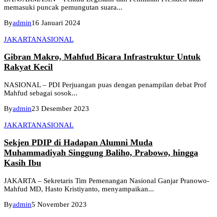
memasuki puncak pemungutan suara...
By
admin
16 Januari 2024
JAKARTA
NASIONAL
Gibran Makro, Mahfud Bicara Infrastruktur Untuk
Rakyat Kecil
NASIONAL – PDI Perjuangan puas dengan penampilan debat Prof
Mahfud sebagai sosok...
By
admin
23 Desember 2023
JAKARTA
NASIONAL
Sekjen PDIP di Hadapan Alumni Muda
Muhammadiyah Singgung Baliho, Prabowo, hingga
Kasih Ibu
JAKARTA – Sekretaris Tim Pemenangan Nasional Ganjar Pranowo-
Mahfud MD, Hasto Kristiyanto, menyampaikan...
By
admin
5 November 2023