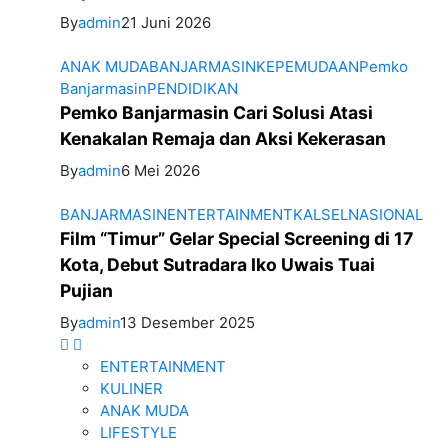
By
admin
21 Juni 2026
ANAK MUDA
BANJARMASIN
KEPEMUDAAN
Pemko
Banjarmasin
PENDIDIKAN
Pemko Banjarmasin Cari Solusi Atasi
Kenakalan Remaja dan Aksi Kekerasan
By
admin
6 Mei 2026
BANJARMASIN
ENTERTAINMENT
KALSEL
NASIONAL
Film “Timur” Gelar Special Screening di 17
Kota, Debut Sutradara Iko Uwais Tuai
Pujian
By
admin
13 Desember 2025
ENTERTAINMENT
KULINER
ANAK MUDA
LIFESTYLE