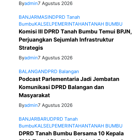
By
admin
7 Agustus 2026
BANJARMASIN
DPRD Tanah
Bumbu
KALSEL
PEMERINTAHAN
TANAH BUMBU
Komisi III DPRD Tanah Bumbu Temui BPJN,
Perjuangkan Sejumlah Infrastruktur
Strategis
By
admin
7 Agustus 2026
BALANGAN
DPRD Balangan
Podcast Parlementaria Jadi Jembatan
Komunikasi DPRD Balangan dan
Masyarakat
By
admin
7 Agustus 2026
BANJARBARU
DPRD Tanah
Bumbu
KALSEL
PEMERINTAHAN
TANAH BUMBU
DPRD Tanah Bumbu Bersama 10 Kepala