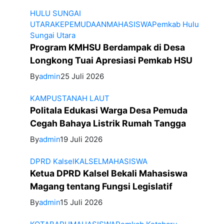
HULU SUNGAI
UTARA
KEPEMUDAAN
MAHASISWA
Pemkab Hulu
Sungai Utara
Program KMHSU Berdampak di Desa
Longkong Tuai Apresiasi Pemkab HSU
By
admin
25 Juli 2026
KAMPUS
TANAH LAUT
Politala Edukasi Warga Desa Pemuda
Cegah Bahaya Listrik Rumah Tangga
By
admin
19 Juli 2026
DPRD Kalsel
KALSEL
MAHASISWA
Ketua DPRD Kalsel Bekali Mahasiswa
Magang tentang Fungsi Legislatif
By
admin
15 Juli 2026