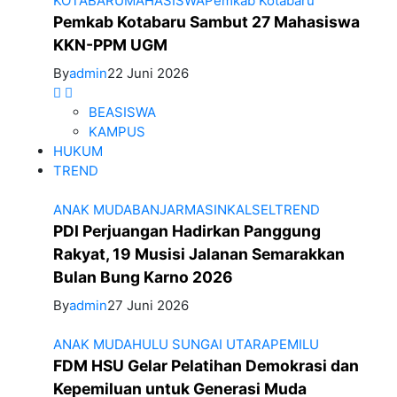
KOTABARU
MAHASISWA
Pemkab Kotabaru
Pemkab Kotabaru Sambut 27 Mahasiswa
KKN-PPM UGM
By
admin
22 Juni 2026
BEASISWA
KAMPUS
HUKUM
TREND
ANAK MUDA
BANJARMASIN
KALSEL
TREND
PDI Perjuangan Hadirkan Panggung
Rakyat, 19 Musisi Jalanan Semarakkan
Bulan Bung Karno 2026
By
admin
27 Juni 2026
ANAK MUDA
HULU SUNGAI UTARA
PEMILU
FDM HSU Gelar Pelatihan Demokrasi dan
Kepemiluan untuk Generasi Muda