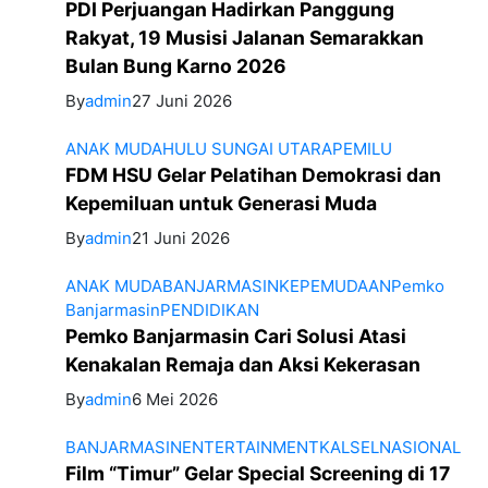
PDI Perjuangan Hadirkan Panggung
Rakyat, 19 Musisi Jalanan Semarakkan
Bulan Bung Karno 2026
By
admin
27 Juni 2026
ANAK MUDA
HULU SUNGAI UTARA
PEMILU
FDM HSU Gelar Pelatihan Demokrasi dan
Kepemiluan untuk Generasi Muda
By
admin
21 Juni 2026
ANAK MUDA
BANJARMASIN
KEPEMUDAAN
Pemko
Banjarmasin
PENDIDIKAN
Pemko Banjarmasin Cari Solusi Atasi
Kenakalan Remaja dan Aksi Kekerasan
By
admin
6 Mei 2026
BANJARMASIN
ENTERTAINMENT
KALSEL
NASIONAL
Film “Timur” Gelar Special Screening di 17