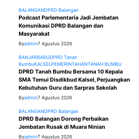
BALANGAN
DPRD Balangan
Podcast Parlementaria Jadi Jembatan
Komunikasi DPRD Balangan dan
Masyarakat
By
admin
7 Agustus 2026
BANJARBARU
DPRD Tanah
Bumbu
KALSEL
PEMERINTAHAN
TANAH BUMBU
DPRD Tanah Bumbu Bersama 10 Kepala
SMA Temui Disdikbud Kalsel, Perjuangkan
Kebutuhan Guru dan Sarpras Sekolah
By
admin
7 Agustus 2026
BALANGAN
DPRD Balangan
DPRD Balangan Dorong Perbaikan
Jembatan Rusak di Muara Ninian
By
admin
7 Agustus 2026