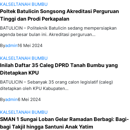
KALSEL
TANAH BUMBU
Poltek Batulicin Songsong Akreditasi Perguruan
Tinggi dan Prodi Perkapalan
BATULICIN – Politeknik Batulicin sedang mempersiapkan
agenda besar bulan ini. Akreditasi perguruan...
By
admin
16 Mei 2024
KALSEL
TANAH BUMBU
Inilah Daftar 35 Caleg DPRD Tanah Bumbu yang
Ditetapkan KPU
BATULICIN – Sebanyak 35 orang calon legislatif (caleg)
ditetapkan oleh KPU Kabupaten...
By
admin
6 Mei 2024
KALSEL
TANAH BUMBU
SMAN 1 Sungai Loban Gelar Ramadan Berbagi: Bagi-
bagi Takjil hingga Santuni Anak Yatim