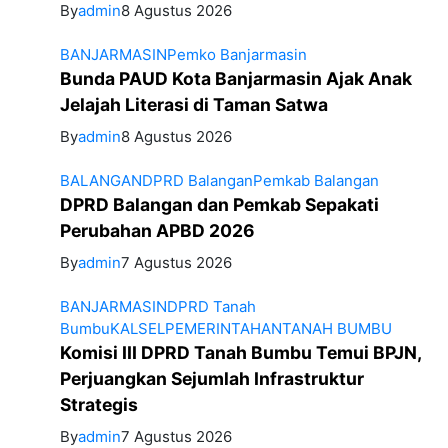
By
admin
8 Agustus 2026
BANJARMASIN
Pemko Banjarmasin
Bunda PAUD Kota Banjarmasin Ajak Anak
Jelajah Literasi di Taman Satwa
By
admin
8 Agustus 2026
BALANGAN
DPRD Balangan
Pemkab Balangan
DPRD Balangan dan Pemkab Sepakati
Perubahan APBD 2026
By
admin
7 Agustus 2026
BANJARMASIN
DPRD Tanah
Bumbu
KALSEL
PEMERINTAHAN
TANAH BUMBU
Komisi III DPRD Tanah Bumbu Temui BPJN,
Perjuangkan Sejumlah Infrastruktur
Strategis
By
admin
7 Agustus 2026