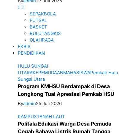
By
admin
23 Juli 2026
SEPAKBOLA
FUTSAL
BASKET
BULUTANGKIS
OLAHRAGA
EKBIS
PENDIDIKAN
HULU SUNGAI
UTARA
KEPEMUDAAN
MAHASISWA
Pemkab Hulu
Sungai Utara
Program KMHSU Berdampak di Desa
Longkong Tuai Apresiasi Pemkab HSU
By
admin
25 Juli 2026
KAMPUS
TANAH LAUT
Politala Edukasi Warga Desa Pemuda
Cegah Bahaya Listrik Rumah Tangga