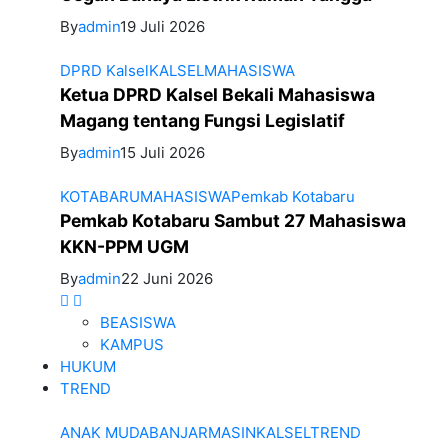
By
admin
19 Juli 2026
DPRD Kalsel
KALSEL
MAHASISWA
Ketua DPRD Kalsel Bekali Mahasiswa
Magang tentang Fungsi Legislatif
By
admin
15 Juli 2026
KOTABARU
MAHASISWA
Pemkab Kotabaru
Pemkab Kotabaru Sambut 27 Mahasiswa
KKN-PPM UGM
By
admin
22 Juni 2026
BEASISWA
KAMPUS
HUKUM
TREND
ANAK MUDA
BANJARMASIN
KALSEL
TREND