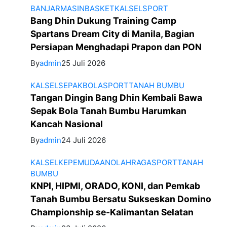
BANJARMASIN
BASKET
KALSEL
SPORT
Bang Dhin Dukung Training Camp
Spartans Dream City di Manila, Bagian
Persiapan Menghadapi Prapon dan PON
By
admin
25 Juli 2026
KALSEL
SEPAKBOLA
SPORT
TANAH BUMBU
Tangan Dingin Bang Dhin Kembali Bawa
Sepak Bola Tanah Bumbu Harumkan
Kancah Nasional
By
admin
24 Juli 2026
KALSEL
KEPEMUDAAN
OLAHRAGA
SPORT
TANAH
BUMBU
KNPI, HIPMI, ORADO, KONI, dan Pemkab
Tanah Bumbu Bersatu Sukseskan Domino
Championship se-Kalimantan Selatan