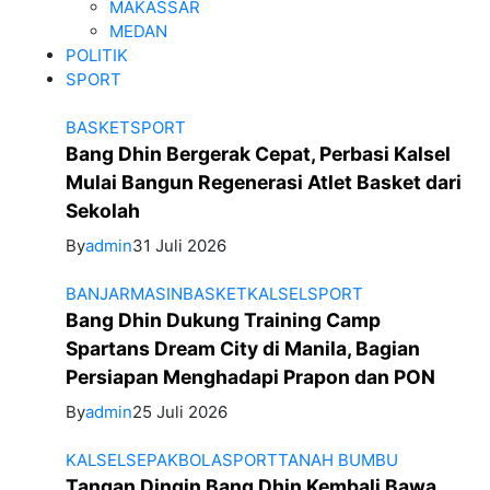
MAKASSAR
MEDAN
POLITIK
SPORT
BASKET
SPORT
Bang Dhin Bergerak Cepat, Perbasi Kalsel
Mulai Bangun Regenerasi Atlet Basket dari
Sekolah
By
admin
31 Juli 2026
BANJARMASIN
BASKET
KALSEL
SPORT
Bang Dhin Dukung Training Camp
Spartans Dream City di Manila, Bagian
Persiapan Menghadapi Prapon dan PON
By
admin
25 Juli 2026
KALSEL
SEPAKBOLA
SPORT
TANAH BUMBU
Tangan Dingin Bang Dhin Kembali Bawa