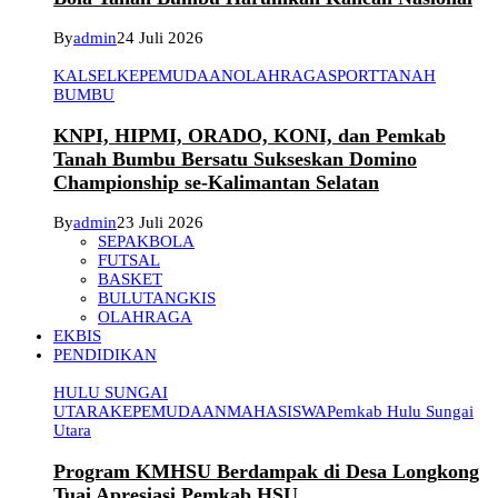
By
admin
24 Juli 2026
KALSEL
KEPEMUDAAN
OLAHRAGA
SPORT
TANAH
BUMBU
KNPI, HIPMI, ORADO, KONI, dan Pemkab
Tanah Bumbu Bersatu Sukseskan Domino
Championship se-Kalimantan Selatan
By
admin
23 Juli 2026
SEPAKBOLA
FUTSAL
BASKET
BULUTANGKIS
OLAHRAGA
EKBIS
PENDIDIKAN
HULU SUNGAI
UTARA
KEPEMUDAAN
MAHASISWA
Pemkab Hulu Sungai
Utara
Program KMHSU Berdampak di Desa Longkong
Tuai Apresiasi Pemkab HSU