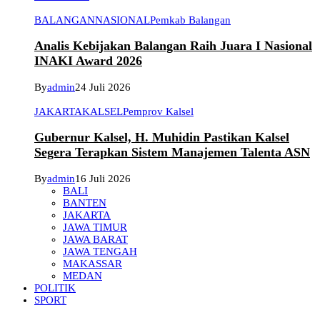
BALANGAN
NASIONAL
Pemkab Balangan
Analis Kebijakan Balangan Raih Juara I Nasional
INAKI Award 2026
By
admin
24 Juli 2026
JAKARTA
KALSEL
Pemprov Kalsel
Gubernur Kalsel, H. Muhidin Pastikan Kalsel
Segera Terapkan Sistem Manajemen Talenta ASN
By
admin
16 Juli 2026
BALI
BANTEN
JAKARTA
JAWA TIMUR
JAWA BARAT
JAWA TENGAH
MAKASSAR
MEDAN
POLITIK
SPORT