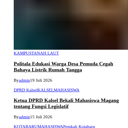
KAMPUS
TANAH LAUT
Politala Edukasi Warga Desa Pemuda Cegah
Bahaya Listrik Rumah Tangga
By
admin
19 Juli 2026
DPRD Kalsel
KALSEL
MAHASISWA
Ketua DPRD Kalsel Bekali Mahasiswa Magang
tentang Fungsi Legislatif
By
admin
15 Juli 2026
KOTABARU
MAHASISWA
Pemkab Kotabaru