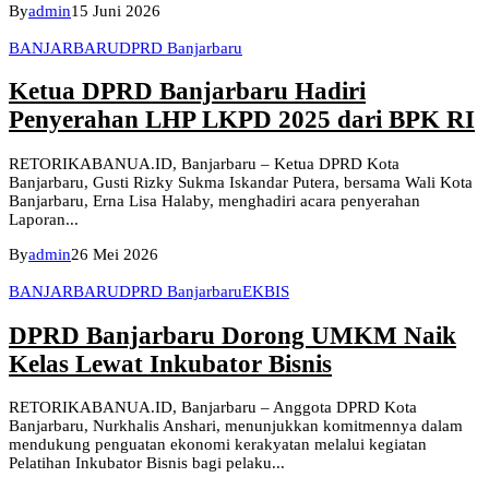
By
admin
15 Juni 2026
BANJARBARU
DPRD Banjarbaru
Ketua DPRD Banjarbaru Hadiri
Penyerahan LHP LKPD 2025 dari BPK RI
RETORIKABANUA.ID, Banjarbaru – Ketua DPRD Kota
Banjarbaru, Gusti Rizky Sukma Iskandar Putera, bersama Wali Kota
Banjarbaru, Erna Lisa Halaby, menghadiri acara penyerahan
Laporan...
By
admin
26 Mei 2026
BANJARBARU
DPRD Banjarbaru
EKBIS
DPRD Banjarbaru Dorong UMKM Naik
Kelas Lewat Inkubator Bisnis
RETORIKABANUA.ID, Banjarbaru – Anggota DPRD Kota
Banjarbaru, Nurkhalis Anshari, menunjukkan komitmennya dalam
mendukung penguatan ekonomi kerakyatan melalui kegiatan
Pelatihan Inkubator Bisnis bagi pelaku...