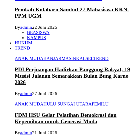
Pemkab Kotabaru Sambut 27 Mahasiswa KKN-
PPM UGM
By
admin
22 Juni 2026
BEASISWA
KAMPUS
HUKUM
TREND
ANAK MUDA
BANJARMASIN
KALSEL
TREND
PDI Perjuangan Hadirkan Panggung Rakyat, 19
Musisi Jalanan Semarakkan Bulan Bung Karno
2026
By
admin
27 Juni 2026
ANAK MUDA
HULU SUNGAI UTARA
PEMILU
FDM HSU Gelar Pelatihan Demokrasi dan
Kepemiluan untuk Generasi Muda
By
admin
21 Juni 2026