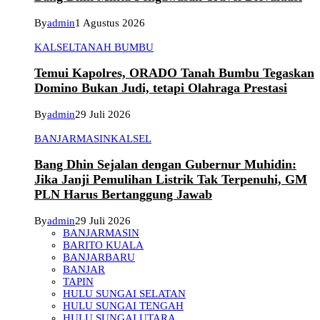
By
admin
1 Agustus 2026
KALSEL
TANAH BUMBU
Temui Kapolres, ORADO Tanah Bumbu Tegaskan
Domino Bukan Judi, tetapi Olahraga Prestasi
By
admin
29 Juli 2026
BANJARMASIN
KALSEL
Bang Dhin Sejalan dengan Gubernur Muhidin:
Jika Janji Pemulihan Listrik Tak Terpenuhi, GM
PLN Harus Bertanggung Jawab
By
admin
29 Juli 2026
BANJARMASIN
BARITO KUALA
BANJARBARU
BANJAR
TAPIN
HULU SUNGAI SELATAN
HULU SUNGAI TENGAH
HULU SUNGAI UTARA