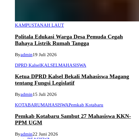
KAMPUS
TANAH LAUT
Politala Edukasi Warga Desa Pemuda Cegah
Bahaya Listrik Rumah Tangga
By
admin
19 Juli 2026
DPRD Kalsel
KALSEL
MAHASISWA
Ketua DPRD Kalsel Bekali Mahasiswa Magang
tentang Fungsi Legislatif
By
admin
15 Juli 2026
KOTABARU
MAHASISWA
Pemkab Kotabaru
Pemkab Kotabaru Sambut 27 Mahasiswa KKN-
PPM UGM
By
admin
22 Juni 2026