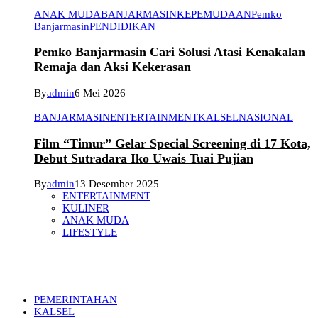
ANAK MUDA
BANJARMASIN
KEPEMUDAAN
Pemko
Banjarmasin
PENDIDIKAN
Pemko Banjarmasin Cari Solusi Atasi Kenakalan
Remaja dan Aksi Kekerasan
By
admin
6 Mei 2026
BANJARMASIN
ENTERTAINMENT
KALSEL
NASIONAL
Film “Timur” Gelar Special Screening di 17 Kota,
Debut Sutradara Iko Uwais Tuai Pujian
By
admin
13 Desember 2025
ENTERTAINMENT
KULINER
ANAK MUDA
LIFESTYLE
PEMERINTAHAN
KALSEL