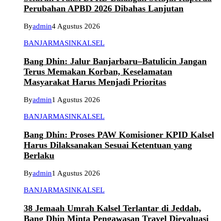
Perubahan APBD 2026 Dibahas Lanjutan
By
admin
4 Agustus 2026
BANJARMASIN
KALSEL
Bang Dhin: Jalur Banjarbaru–Batulicin Jangan
Terus Memakan Korban, Keselamatan
Masyarakat Harus Menjadi Prioritas
By
admin
1 Agustus 2026
BANJARMASIN
KALSEL
Bang Dhin: Proses PAW Komisioner KPID Kalsel
Harus Dilaksanakan Sesuai Ketentuan yang
Berlaku
By
admin
1 Agustus 2026
BANJARMASIN
KALSEL
38 Jemaah Umrah Kalsel Terlantar di Jeddah,
Bang Dhin Minta Pengawasan Travel Dievaluasi