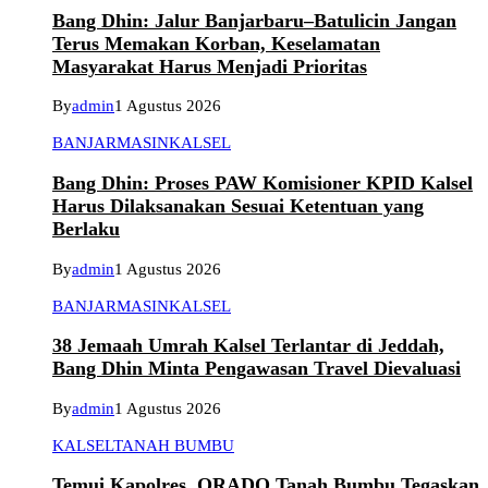
Bang Dhin: Jalur Banjarbaru–Batulicin Jangan
Terus Memakan Korban, Keselamatan
Masyarakat Harus Menjadi Prioritas
By
admin
1 Agustus 2026
BANJARMASIN
KALSEL
Bang Dhin: Proses PAW Komisioner KPID Kalsel
Harus Dilaksanakan Sesuai Ketentuan yang
Berlaku
By
admin
1 Agustus 2026
BANJARMASIN
KALSEL
38 Jemaah Umrah Kalsel Terlantar di Jeddah,
Bang Dhin Minta Pengawasan Travel Dievaluasi
By
admin
1 Agustus 2026
KALSEL
TANAH BUMBU
Temui Kapolres, ORADO Tanah Bumbu Tegaskan