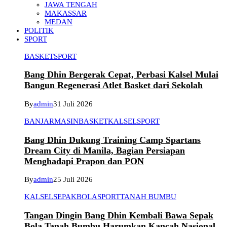
JAWA TENGAH
MAKASSAR
MEDAN
POLITIK
SPORT
BASKET
SPORT
Bang Dhin Bergerak Cepat, Perbasi Kalsel Mulai
Bangun Regenerasi Atlet Basket dari Sekolah
By
admin
31 Juli 2026
BANJARMASIN
BASKET
KALSEL
SPORT
Bang Dhin Dukung Training Camp Spartans
Dream City di Manila, Bagian Persiapan
Menghadapi Prapon dan PON
By
admin
25 Juli 2026
KALSEL
SEPAKBOLA
SPORT
TANAH BUMBU
Tangan Dingin Bang Dhin Kembali Bawa Sepak
Bola Tanah Bumbu Harumkan Kancah Nasional