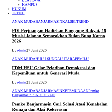
BEASISWA
KAMPUS
HUKUM
TREND
ANAK MUDA
BANJARMASIN
KALSEL
TREND
PDI Perjuangan Hadirkan Panggung Rakyat, 19
Musisi Jalanan Semarakkan Bulan Bung Karno
2026
By
admin
27 Juni 2026
ANAK MUDA
HULU SUNGAI UTARA
PEMILU
FDM HSU Gelar Pelatihan Demokrasi dan
Kepemiluan untuk Generasi Muda
By
admin
21 Juni 2026
ANAK MUDA
BANJARMASIN
KEPEMUDAAN
Pemko
Banjarmasin
PENDIDIKAN
Pemko Banjarmasin Cari Solusi Atasi Kenakalan
Remaja dan Aksi Kekerasan