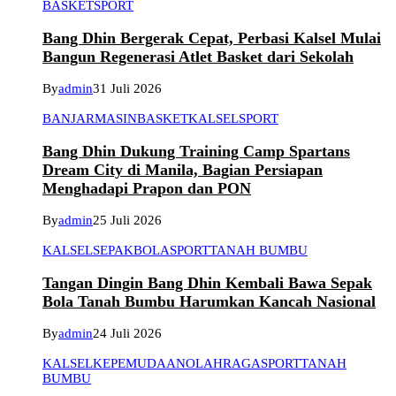
BASKET
SPORT
Bang Dhin Bergerak Cepat, Perbasi Kalsel Mulai
Bangun Regenerasi Atlet Basket dari Sekolah
By
admin
31 Juli 2026
BANJARMASIN
BASKET
KALSEL
SPORT
Bang Dhin Dukung Training Camp Spartans
Dream City di Manila, Bagian Persiapan
Menghadapi Prapon dan PON
By
admin
25 Juli 2026
KALSEL
SEPAKBOLA
SPORT
TANAH BUMBU
Tangan Dingin Bang Dhin Kembali Bawa Sepak
Bola Tanah Bumbu Harumkan Kancah Nasional
By
admin
24 Juli 2026
KALSEL
KEPEMUDAAN
OLAHRAGA
SPORT
TANAH
BUMBU