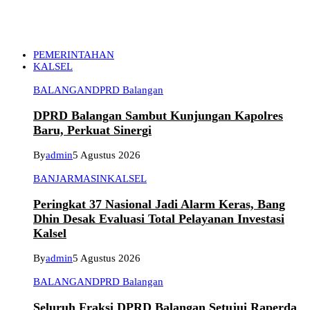
PEMERINTAHAN
KALSEL
BALANGAN
DPRD Balangan
DPRD Balangan Sambut Kunjungan Kapolres
Baru, Perkuat Sinergi
By
admin
5 Agustus 2026
BANJARMASIN
KALSEL
Peringkat 37 Nasional Jadi Alarm Keras, Bang
Dhin Desak Evaluasi Total Pelayanan Investasi
Kalsel
By
admin
5 Agustus 2026
BALANGAN
DPRD Balangan
Seluruh Fraksi DPRD Balangan Setujui Raperda