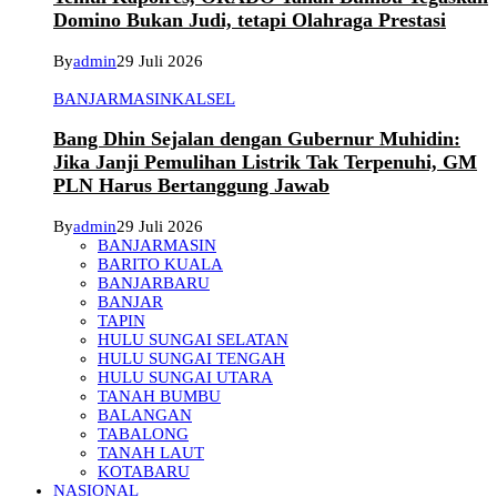
Domino Bukan Judi, tetapi Olahraga Prestasi
By
admin
29 Juli 2026
BANJARMASIN
KALSEL
Bang Dhin Sejalan dengan Gubernur Muhidin:
Jika Janji Pemulihan Listrik Tak Terpenuhi, GM
PLN Harus Bertanggung Jawab
By
admin
29 Juli 2026
BANJARMASIN
BARITO KUALA
BANJARBARU
BANJAR
TAPIN
HULU SUNGAI SELATAN
HULU SUNGAI TENGAH
HULU SUNGAI UTARA
TANAH BUMBU
BALANGAN
TABALONG
TANAH LAUT
KOTABARU
NASIONAL